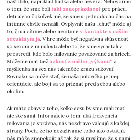
naštrbilo, napríklad hádka alebo nevera. Nehovoriac
o tom, že sme boli
takí zaneprázdnení
pre prácu,
deti alebo čokoľvek iné, že sme si jednoducho čas na
intímne chvíle nenašli. Ovplyvniť našu „chuť“ môže aj
to, či sa cítime alebo necítime
v kontakte s naším
sexuálnym ja
. V hre môže byť negatívna skúsenosť
so sexom z minulosti alebo to, že sme vyrastali v
prostredí, kde bolo milovanie považované za hriech.
Môžeme mať tiež
úzkosť z nášho „výkonu“
a
myšlienka na sex nás tak môže zrazu sužovať.
Rovnako sa môže stať, že naša polovička je inej
orientácie, ale bojí sa to priznať pred sebou alebo
okolím.
Ak máte obavy z toho, koľko sexu by sme mali mať,
nie ste sami. Informácie o tom, aká frekvencia
milovania je správna, nás nezdravo valcujú z každej
strany. Pocit, že ho nezažívame toľko ako ostatní,
nás môže znepokojiť až tak, že si myslíme, že s nami