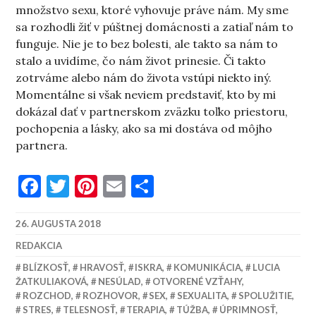
množstvo sexu, ktoré vyhovuje práve nám. My sme
sa rozhodli žiť v púštnej domácnosti a zatiaľ nám to
funguje. Nie je to bez bolesti, ale takto sa nám to
stalo a uvidíme, čo nám život prinesie. Či takto
zotrváme alebo nám do života vstúpi niekto iný.
Momentálne si však neviem predstaviť, kto by mi
dokázal dať v partnerskom zväzku toľko priestoru,
pochopenia a lásky, ako sa mi dostáva od môjho
partnera.
Facebook
Twitter
Pinterest
Email
Share
26. AUGUSTA 2018
REDAKCIA
BLÍZKOSŤ
,
HRAVOSŤ
,
ISKRA
,
KOMUNIKÁCIA
,
LUCIA
ŽATKULIAKOVÁ
,
NESÚLAD
,
OTVORENÉ VZŤAHY
,
ROZCHOD
,
ROZHOVOR
,
SEX
,
SEXUALITA
,
SPOLUŽITIE
,
STRES
,
TELESNOSŤ
,
TERAPIA
,
TÚŽBA
,
ÚPRIMNOSŤ
,