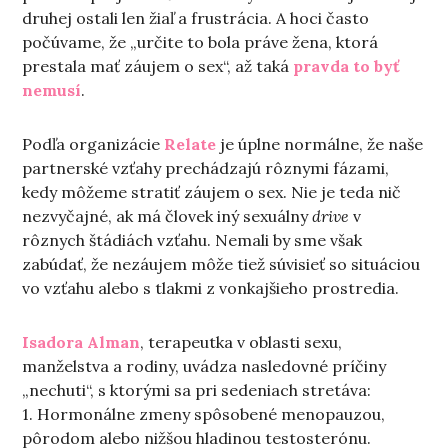
druhej ostali len žiaľ a frustrácia. A hoci často
počúvame, že „určite to bola práve žena, ktorá
prestala mať záujem o sex“, až taká
pravda to byť
nemusí
.
Podľa organizácie
Relate
je úplne normálne, že naše
partnerské vzťahy prechádzajú rôznymi fázami,
kedy môžeme stratiť záujem o sex. Nie je teda nič
nezvyčajné, ak má človek iný sexuálny
drive
v
rôznych štádiách vzťahu. Nemali by sme však
zabúdať, že nezáujem môže tiež súvisieť so situáciou
vo vzťahu alebo s tlakmi z vonkajšieho prostredia.
Isadora Alman
, terapeutka v oblasti sexu,
manželstva a rodiny, uvádza nasledovné príčiny
„nechuti“, s ktorými sa pri sedeniach stretáva:
1. Hormonálne zmeny spôsobené menopauzou,
pôrodom alebo nižšou hladinou testosterónu.