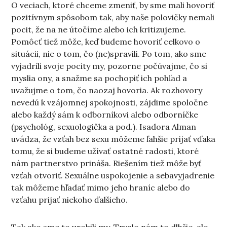
O veciach, ktoré chceme zmeniť, by sme mali hovoriť
pozitívnym spôsobom tak, aby naše polovičky nemali
pocit, že na ne útočíme alebo ich kritizujeme.
Pomôcť tiež môže, keď budeme hovoriť celkovo o
situácii, nie o tom, čo (ne)spravili. Po tom, ako sme
vyjadrili svoje pocity my, pozorne počúvajme, čo si
myslia ony, a snažme sa pochopiť ich pohľad a
uvažujme o tom, čo naozaj hovoria. Ak rozhovory
nevedú k vzájomnej spokojnosti, zájdime spoločne
alebo každý sám k odborníkovi alebo odborníčke
(psychológ, sexuologička a pod.). Isadora Alman
uvádza, že vzťah bez sexu môžeme ľahšie prijať vďaka
tomu, že si budeme užívať ostatné radosti, ktoré
nám partnerstvo prináša. Riešením tiež môže byť
vzťah otvoriť. Sexuálne uspokojenie a sebavyjadrenie
tak môžeme hľadať mimo jeho hraníc alebo do
vzťahu prijať niekoho ďalšieho.