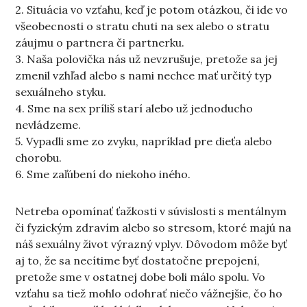
2. Situácia vo vzťahu, keď je potom otázkou, či ide vo
všeobecnosti o stratu chuti na sex alebo o stratu
záujmu o partnera či partnerku.
3. Naša polovička nás už nevzrušuje, pretože sa jej
zmenil vzhľad alebo s nami nechce mať určitý typ
sexuálneho styku.
4. Sme na sex príliš starí alebo už jednoducho
nevládzeme.
5. Vypadli sme zo zvyku, napríklad pre dieťa alebo
chorobu.
6. Sme zaľúbení do niekoho iného.
Netreba opomínať ťažkosti v súvislosti s mentálnym
či fyzickým zdravím alebo so stresom, ktoré majú na
náš sexuálny život výrazný vplyv. Dôvodom môže byť
aj to, že sa necítime byť dostatočne prepojení,
pretože sme v ostatnej dobe boli málo spolu. Vo
vzťahu sa tiež mohlo odohrať niečo vážnejšie, čo ho