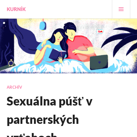
Prejsť
HLA
KURNÍK
na
MEN
obsah
ARCHÍV
Sexuálna púšť v
partnerských