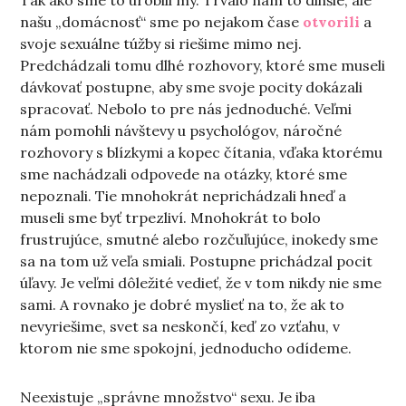
Tak ako sme to urobili my. Trvalo nám to dlhšie, ale
našu „domácnosť“ sme po nejakom čase
otvorili
a
svoje sexuálne túžby si riešime mimo nej.
Predchádzali tomu dlhé rozhovory, ktoré sme museli
dávkovať postupne, aby sme svoje pocity dokázali
spracovať. Nebolo to pre nás jednoduché. Veľmi
nám pomohli návštevy u psychológov, náročné
rozhovory s blízkymi a kopec čítania, vďaka ktorému
sme nachádzali odpovede na otázky, ktoré sme
nepoznali. Tie mnohokrát neprichádzali hneď a
museli sme byť trpezliví. Mnohokrát to bolo
frustrujúce, smutné alebo rozčuľujúce, inokedy sme
sa na tom už veľa smiali. Postupne prichádzal pocit
úľavy. Je veľmi dôležité vedieť, že v tom nikdy nie sme
sami. A rovnako je dobré myslieť na to, že ak to
nevyriešime, svet sa neskončí, keď zo vzťahu, v
ktorom nie sme spokojní, jednoducho odídeme.
Neexistuje „správne množstvo“ sexu. Je iba