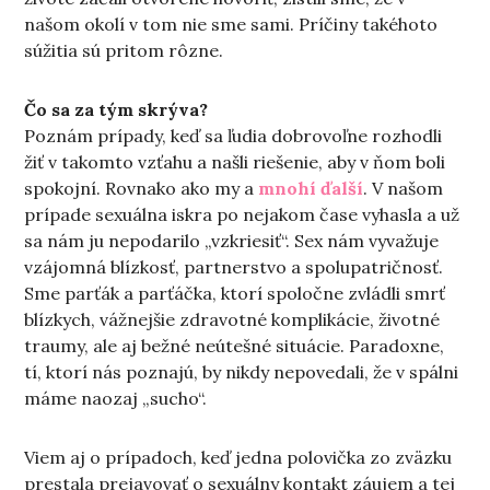
našom okolí v tom nie sme sami. Príčiny takéhoto
súžitia sú pritom rôzne.
Čo sa za tým skrýva?
Poznám prípady, keď sa ľudia dobrovoľne rozhodli
žiť v takomto vzťahu a našli riešenie, aby v ňom boli
spokojní.
Rovnako ako my a
mnohí ďalší
. V našom
prípade sexuálna iskra po nejakom čase vyhasla a už
sa nám ju nepodarilo „vzkriesiť“. Sex nám vyvažuje
vzájomná blízkosť, partnerstvo a spolupatričnosť.
Sme parťák a parťáčka, ktorí spoločne zvládli smrť
blízkych, vážnejšie zdravotné komplikácie, životné
traumy, ale aj bežné neútešné situácie. Paradoxne,
tí, ktorí nás poznajú, by nikdy nepovedali, že v spálni
máme naozaj „sucho“.
Viem aj o prípadoch, keď jedna polovička zo zväzku
prestala prejavovať o sexuálny kontakt záujem a tej