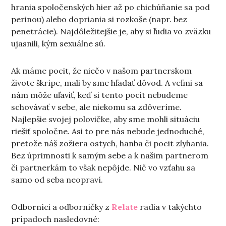
hrania spoločenských hier až po chichúňanie sa pod
perinou) alebo dopriania si rozkoše (napr. bez
penetrácie). Najdôležitejšie je, aby si ľudia vo zväzku
ujasnili, kým sexuálne sú.
Ak máme pocit, že niečo v našom partnerskom
živote škrípe, mali by sme hľadať dôvod. A veľmi sa
nám môže uľaviť, keď si tento pocit nebudeme
schovávať v sebe, ale niekomu sa zdôveríme.
Najlepšie svojej polovičke, aby sme mohli situáciu
riešiť spoločne. Asi to pre nás nebude jednoduché,
pretože náš zožiera ostych, hanba či pocit zlyhania.
Bez úprimnosti k samým sebe a k našim partnerom
či partnerkám to však nepôjde. Nič vo vzťahu sa
samo od seba neopraví.
Odborníci a odborníčky z
Relate
radia v takýchto
prípadoch nasledovné: