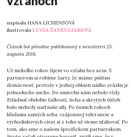
vzťahoch
napísala HANA LICHENSOVÁ
ilustrovala
LUCIA ŽATKULIAKOVÁ
Článok bol pôvodne publikovaný v newslettri 23.
augusta 2018.
Už niekoľko rokov žijem vo vzťahu bez sexu. S
partnerom si robíme žarty, že máme púštnu
domácnosť, pretože v jednej oblasti nášho zväzku je
jednoducho sucho. Do smiechu nám nebolo vždy.
Zvládnuť obdobie ťažkostí, ticha a skrytých túžob
bolo niekedy nad naše sily. Po ôsmich rokoch
hľadania samých seba, vzájomnej tolerancie a
východiskových ciest si z toho už vieme uťahovať. Po
tom, ako sme o našom špecifickom partnerskom
živote začali otvorene hovoriť, zistili sme, že v