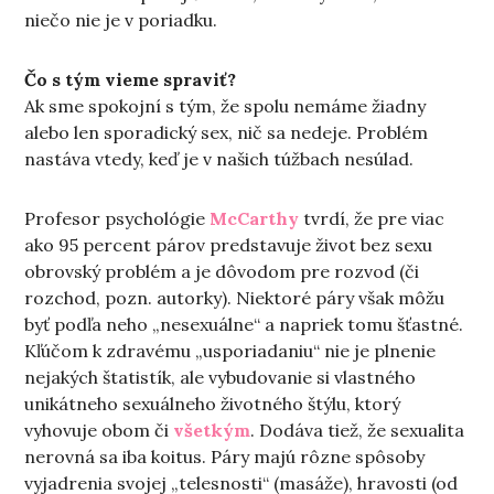
niečo nie je v poriadku.
Čo s tým vieme spraviť?
Ak sme spokojní s tým, že spolu nemáme žiadny
alebo len sporadický sex, nič sa nedeje. Problém
nastáva vtedy, keď je v našich túžbach nesúlad.
Profesor psychológie
McCarthy
tvrdí, že pre viac
ako 95 percent párov predstavuje život bez sexu
obrovský problém a je dôvodom pre rozvod (či
rozchod, pozn. autorky). Niektoré páry však môžu
byť podľa neho „nesexuálne“ a napriek tomu šťastné.
Kľúčom k zdravému „usporiadaniu“ nie je plnenie
nejakých štatistík, ale vybudovanie si vlastného
unikátneho sexuálneho životného štýlu, ktorý
vyhovuje obom či
všetkým
. Dodáva tiež, že sexualita
nerovná sa iba koitus. Páry majú rôzne spôsoby
vyjadrenia svojej „telesnosti“ (masáže), hravosti (od