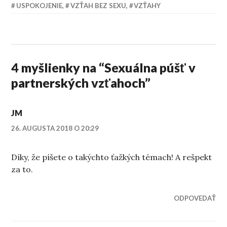
USPOKOJENIE
,
VZŤAH BEZ SEXU
,
VZŤAHY
4 myšlienky na “
Sexuálna púšť v
partnerských vzťahoch
”
JM
26. AUGUSTA 2018 O 20:29
Díky, že píšete o takýchto ťažkých témach! A rešpekt
za to.
ODPOVEDAŤ