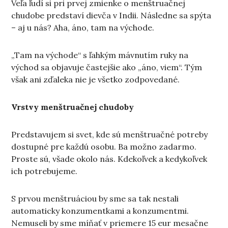
Veľa ľudí si pri prvej zmienke o menštruačnej
chudobe predstaví dievča v Indii. Následne sa spýta
– aj u nás? Aha, áno, tam na východe.
„Tam na východe“ s ľahkým mávnutím ruky na
východ sa objavuje častejšie ako „áno, viem“. Tým
však ani zďaleka nie je všetko zodpovedané.
Vrstvy menštruačnej chudoby
Predstavujem si svet, kde sú menštruačné potreby
dostupné pre každú osobu. Ba možno zadarmo.
Proste sú, všade okolo nás. Kdekoľvek a kedykoľvek
ich potrebujeme.
S prvou menštruáciou by sme sa tak nestali
automaticky konzumentkami a konzumentmi.
Nemuseli by sme míňať v priemere 15 eur mesačne