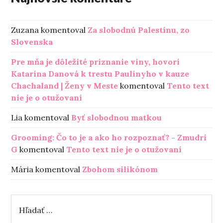
Zuzana
komentoval
Za slobodnú Palestínu, zo
Slovenska
Pre mňa je dôležité priznanie viny, hovorí
Katarína Danová k trestu Paulínyho v kauze
Chachaland | Ženy v Meste
komentoval
Tento text
nie je o otužovaní
Lia
komentoval
Byť slobodnou matkou
Grooming: Čo to je a ako ho rozpoznať? - Zmudri
G
komentoval
Tento text nie je o otužovaní
Mária
komentoval
Zbohom silikónom
H
ľ