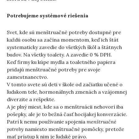
Potrebujeme systémové riešenia
Svet, kde sú menštruačné potreby dostupné pre
každú osobu sa začína momentom, keď ich štát
systematicky zavedie do všetkých škôl a štátnych
budov. Na všetky toalety. A zavedie 0 % DPH.
Keď firmy ku kúpe mydla a toaletného papiera
pridajú menštruačné potreby pre svoje
zamestnanectvo.
V tomto svete sú deti v škole od začiatku učené o
ľudskom tele, hormonálnych zmenách a vzájomnej
diverzite a rešpekte.
A je plný miest, kde sa o menštruácii nehovorí iba
pošepky, ale je to bežná časť hocijakej konverzácie.
Patrí k nemu používanie spojenia
menštruačné
potreby
namiesto menštruačné pomôcky, pretože
mať prístup k nim je ľudské právo.