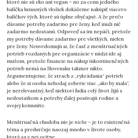
ktoré nie sú eko ani vegan – no za cenu jedného
balíčka luxusných vložiek dokážeme nakúpiť viacero
balíčkov tých, ktoré sú úplne obyčajné. A že prečo
dávame potreby zadarmo pre ženy, keď muži nič
zadarmo nedostanú. Odpoveď sa im nepáči, pretože
my potreby dávame zadarmo pre všetkých, nielen
pre ženy. Neuvedomujú si, že časť z menštruačných
potrieb rozdaných pre organizácie v núdzi ide aj
mužom, pretože financie na nákup inkontinenčných
potrieb nemá na Slovensku takmer nikto.
Argumentujeme, že strach z „vykrádania“ potrieb
alebo že si osoba nebodaj zoberie viac „ako by mala“,
je nerelevantný, keď niektorí ľudia celý život žijú s
nedostatkom a potreby ďalej posúvajú rodine a
svojej komunite.
Menštruačná chudoba nie je
niche
– je to existenčná
téma a predurčuje naozaj mnoho v živote osoby,
ktorá sa v nej ocitne.