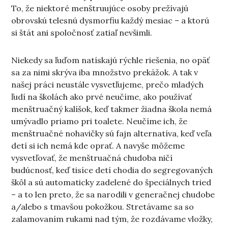
To, že niektoré menštruujúce osoby prežívajú
obrovskú telesnú dysmorfiu každý mesiac – a ktorú
si štát ani spoločnosť zatiaľ nevšimli.
Niekedy sa ľuďom natískajú rýchle riešenia, no opäť
sa za nimi skrýva iba množstvo prekážok. A tak v
našej práci neustále vysvetľujeme, prečo mladých
ľudí na školách ako prvé neučíme, ako používať
menštruačný kalíšok, keď takmer žiadna škola nemá
umývadlo priamo pri toalete. Neučíme ich, že
menštruačné nohavičky sú fajn alternatíva, keď veľa
detí si ich nemá kde oprať. A navyše môžeme
vysvetľovať, že menštruačná chudoba ničí
budúcnosť, keď tisíce detí chodia do segregovaných
škôl a sú automaticky zadelené do špeciálnych tried
– a to len preto, že sa narodili v generačnej chudobe
a/alebo s tmavšou pokožkou. Stretávame sa so
zalamovaním rukami nad tým, že rozdávame vložky,