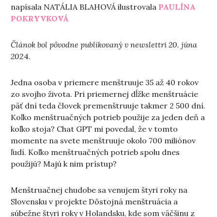
napísala NATÁLIA BLAHOVÁ ilustrovala
PAULÍNA
POKRYVKOVÁ
Článok bol pôvodne publikovaný v newslettri 20. júna
20
24.
Jedna osoba v priemere menštruuje 35 až 40 rokov
zo svojho života. Pri priemernej dĺžke menštruácie
päť dní teda človek premenštruuje takmer 2 500 dní.
Koľko menštruačných potrieb použije za jeden deň a
koľko stoja? Chat GPT mi povedal, že v tomto
momente na svete menštruuje okolo 700 miliónov
ľudí. Koľko menštruačných potrieb spolu dnes
použijú? Majú k nim prístup?
Menštruačnej chudobe sa venujem štyri roky na
Slovensku v projekte Dôstojná menštruácia a
súbežne štyri roky v Holandsku, kde som väčšinu z