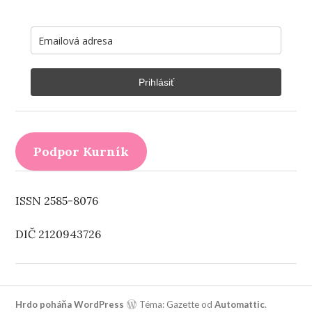
Prihlásiť
Podpor Kurník
ISSN 2585-8076
DIČ 2120943726
Hrdo poháňa WordPress
Téma: Gazette od
Automattic
.