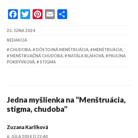
Facebook
Twitter
Pinterest
Email
Share
23. JÚNA 2024
REDAKCIA
CHUDOBA
,
DÔSTOJNÁ MENŠTRUÁCIA
,
MENŠTRUÁCIA
,
MENŠTRUAČNÁ CHUDOBA
,
NATÁLA BLAHOVÁ
,
PAULÍNA
POKRYVKOVÁ
,
STIGMA
Jedna myšlienka na “
Menštruácia,
stigma, chudoba
”
Zuzana Karlíková
6. JÚLA 2024 O 22:40