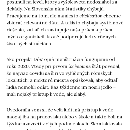
posunuli na level, ktorý zvyšok sveta nedosiahol za
dekády. Na Slovensku nám štatistiky chýbajú.
Pracujeme na tom, ale namiesto
clickbaitov
chceme
zbierať relevantné dáta. A takisto chýbajú systémové
riešenia, zatiaľ ich zastupuje naša práca a práca
iných organizácií, ktoré podporujú ľudí v rôznych
životných situáciách.
Ako projekt Dôstojná menštruácia fungujeme od
roku 2020. Vtedy pri prvom
lockdowne
štát povedal,
že najviac covidu sa šíri vo vylúčených rómskych
lokalitách, a niektoré miesta opáskovali, aby odtiaľ
ľudia nemohli odísť. Raz týždenne im nosili jedlo –
mali nejaký prístup k vode, ale slabý.
Uvedomila som si, že veľa ľudí má prístup k vode
naozaj iba na pracovisku alebo v škole a takto boli na
týždne uzavretí v zlých podmienkach. Skontaktovala