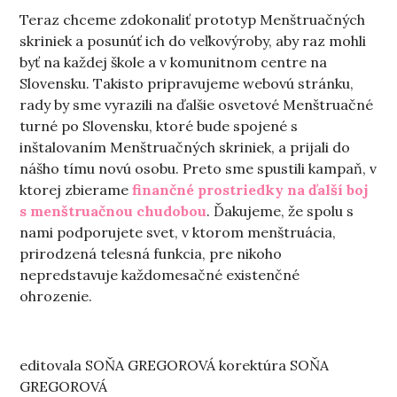
Teraz chceme zdokonaliť prototyp Menštruačných
skriniek a posunúť ich do veľkovýroby, aby raz mohli
byť na každej škole a v komunitnom centre na
Slovensku. Takisto pripravujeme webovú stránku,
rady by sme vyrazili na ďalšie osvetové Menštruačné
turné po Slovensku, ktoré bude spojené s
inštalovaním Menštruačných skriniek, a prijali do
nášho tímu novú osobu. Preto sme spustili kampaň, v
ktorej zbierame
finančné prostriedky na ďalší boj
s menštruačnou chudobou
. Ďakujeme, že spolu s
nami podporujete svet, v ktorom menštruácia,
prirodzená telesná funkcia, pre nikoho
nepredstavuje každomesačné existenčné
ohrozenie.
editovala SOŇA GREGOROVÁ korektúra SOŇA
GREGOROVÁ