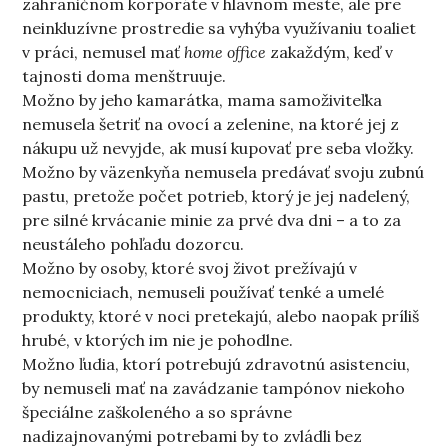
zahraničnom korporáte v hlavnom meste, ale pre
neinkluzívne prostredie sa vyhýba využívaniu toaliet
v práci, nemusel mať
home office
zakaždým, keď v
tajnosti doma menštruuje.
Možno by jeho kamarátka, mama samoživiteľka
nemusela šetriť na ovocí a zelenine, na ktoré jej z
nákupu už nevyjde, ak musí kupovať pre seba vložky.
Možno by väzenkyňa nemusela predávať svoju zubnú
pastu, pretože počet potrieb, ktorý je jej nadelený,
pre silné krvácanie minie za prvé dva dni – a to za
neustáleho pohľadu dozorcu.
Možno by osoby, ktoré svoj život prežívajú v
nemocniciach, nemuseli používať tenké a umelé
produkty, ktoré v noci pretekajú, alebo naopak príliš
hrubé, v ktorých im nie je pohodlne.
Možno ľudia, ktorí potrebujú zdravotnú asistenciu,
by nemuseli mať na zavádzanie tampónov niekoho
špeciálne zaškoleného a so správne
nadizajnovanými potrebami by to zvládli bez