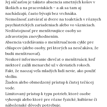
Jej súčasťou je takisto absencia smetných košov v
školách a na pracoviskách – a ak sa tam aj
nachádzajú, často bývajú bez vrchnáka.
Nemožnosť zatvárať si dvere na toaletách v rôznych
psychiatrických zariadeniach alebo vo väzniciach.
Nedôstojnosť pre menštruujúce osoby so
zdravotným znevýhodnením.
Absencia vzdelávania o menštruačnom cykle pre
chlapcov (alebo osoby, pri ktorých sa neočakáva, že
budú menštruovať).
Neskoré informovanie dievčat o menštruácii, keď
niektoré zažili menarché už v deviatich rokoch.
Fakt, že naozaj veľa mladých ľudí nevie, ako použiť
vložku.
Žiaden alebo obmedzený prístup k čistej tečúcej
vode.
Limitovaný prístup k typu potrieb, ktoré osobe
vyhovujú alebo ktoré pre rôzne fyzické, kultúrne či
náboženské dôvody potrebuje.