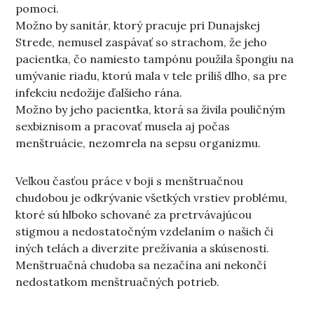
pomoci.
Možno by sanitár, ktorý pracuje pri Dunajskej
Strede, nemusel zaspávať so strachom, že jeho
pacientka, čo namiesto tampónu použila špongiu na
umývanie riadu, ktorú mala v tele príliš dlho, sa pre
infekciu nedožije ďalšieho rána.
Možno by jeho pacientka, ktorá sa živila pouličným
sexbiznisom a pracovať musela aj počas
menštruácie, nezomrela na sepsu organizmu.
Veľkou časťou práce v boji s menštruačnou
chudobou je odkrývanie všetkých vrstiev problému,
ktoré sú hlboko schované za pretrvávajúcou
stigmou a nedostatočným vzdelaním o našich či
iných telách a diverzite prežívania a skúsenosti.
Menštruačná chudoba sa nezačína ani nekončí
nedostatkom menštruačných potrieb.