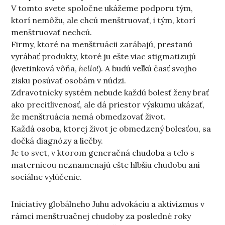
V tomto svete spoločne ukážeme podporu tým,
ktorí nemôžu, ale chcú menštruovať, i tým, ktorí
menštruovať nechcú.
Firmy, ktoré na menštruácii zarábajú, prestanú
vyrábať produkty, ktoré ju ešte viac stigmatizujú
(kvetinková vôňa,
hello!
). A budú veľkú časť svojho
zisku posúvať osobám v núdzi.
Zdravotnícky systém nebude každú bolesť ženy brať
ako precitlivenosť, ale dá priestor výskumu ukázať,
že menštruácia nemá obmedzovať život.
Každá osoba, ktorej život je obmedzený bolesťou, sa
dočká diagnózy a liečby.
Je to svet, v ktorom generačná chudoba a telo s
maternicou neznamenajú ešte hlbšiu chudobu ani
sociálne vylúčenie.
Iniciatívy globálneho Juhu advokáciu a aktivizmus v
rámci menštruačnej chudoby za posledné roky