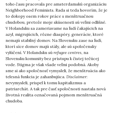
toho času pracovala pre amsterdamskú organizáciu
Neighborhood Feminists. Rada si teda hovorím, že je
to dokopy osem rokov práce s menštruačnou
chudobou, pretože moje skúsenosti sú veľmi odlišné.
V Holandsku sa zameriavame na ľudí čakajúcich na
azyl, migrujúcich, rôzne diaspóry, generácie, ktoré
nemajú stabilný domov. Na Slovensku zase na ľudí,
ktorí síce domov majú stály, ale sú spoločensky
vylúčení. V Holandsku sú
refugee centres
, na
Slovensku komunity bez prístupu k čistej tečúcej
vode. Stigma je však všade veľmi podobná. Akoby
sme si ako spoločnosť vymysleli, že menštruácia ako
telesná funkcia je zahanbujúca.
Disclaimer
:
nevymysleli, prispel k tomu kapitalizmus a
patriarchát. A tak pre časť spoločnosti nastala nová
životná realita označovaná pojmom menštruačná
chudoba.