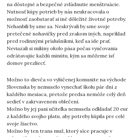
na dôstojné a bezpečné zvládnutie menštruácie.
Nutnosť kúpy potrieb by nás neukracovala o
možnosť zaobstarať si iné dôležité životné potreby.
Nehanbili by sme sa. Neskrývali by sme svoje
pretečené nohavičky pred zrakom iných, napríklad
pred rodinnými príslušníkmi, keď sa ide prať.
Neviazali si mikiny okolo pása počas vyučovania
odrátavajúc každú minútu, kým sa môžeme ísť
domov prezliecť.
Možno to dievča vo vylúčenej komunite na východe
Slovenska by nemuselo vynechať školu pár dní z
každého mesiaca, pretože predsa nemôže celý deň
sedieť v zakrvavenom oblečení.
Možno by jej pani učiteľka nemusela odkladať 20 eur
z každého svojho platu, aby potreby kúpila pre celé
svoje žiactvo.
Možno by ten trans muž, ktorý síce pracuje v