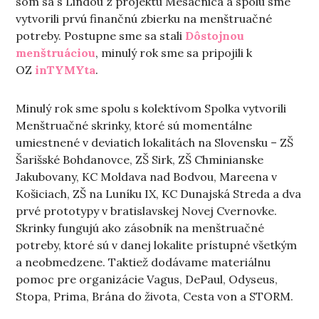
som sa s Lindou z projektu Mesačnica a spolu sme
vytvorili prvú finančnú zbierku na menštruačné
potreby. Postupne sme sa stali
Dôstojnou
menštruáciou
, minulý rok sme sa pripojili k
OZ
inTYMYta
.
Minulý rok sme spolu s kolektívom Spolka vytvorili
Menštruačné skrinky, ktoré sú momentálne
umiestnené v deviatich lokalitách na Slovensku – ZŠ
Šarišské Bohdanovce, ZŠ Sirk, ZŠ Chminianske
Jakubovany, KC Moldava nad Bodvou, Mareena v
Košiciach, ZŠ na Luníku IX, KC Dunajská Streda a dva
prvé prototypy v bratislavskej Novej Cvernovke.
Skrinky fungujú ako zásobník na menštruačné
potreby, ktoré sú v danej lokalite prístupné všetkým
a neobmedzene. Taktiež dodávame materiálnu
pomoc pre organizácie Vagus, DePaul, Odyseus,
Stopa, Prima, Brána do života, Cesta von a STORM.