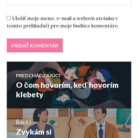
Uložiť moje meno, e-mail a webovú stránku v
tomto prehliadači pre moje budúce komentáre.
Navigácia
PREDCHÁDZAJÚCI
O čom hovorím, keď hovorím
Predchádzajúci
v
článok:
klebety
článku
ĎALEJ
Zvykám si
Ďalší
článok: