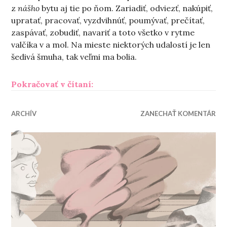
z
nášho
bytu aj tie po ňom. Zariadiť, odviezť, nakúpiť,
upratať, pracovať, vyzdvihnúť, poumývať, prečítať,
zaspávať, zobudiť, navariť a toto všetko v rytme
valčíka v a mol. Na mieste niektorých udalostí je len
šedivá šmuha, tak veľmi ma bolia.
„Zvykám si“
Pokračovať v čítaní:
ARCHÍV
ZANECHAŤ KOMENTÁR