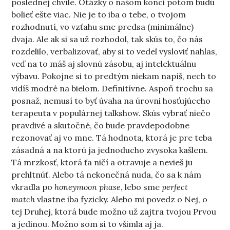
poslednej chvíle. Otázky o našom konci potom budú
bolieť ešte viac. Nie je to iba o tebe, o tvojom
rozhodnutí, vo vzťahu sme predsa (minimálne)
dvaja. Ale ak si sa už rozhodol, tak skús to, čo nás
rozdelilo, verbalizovať, aby si to vedel vysloviť nahlas,
veď na to máš aj slovnú zásobu, aj intelektuálnu
výbavu. Pokojne si to predtým niekam napíš, nech to
vidíš modré na bielom. Definitívne. Aspoň trochu sa
posnaž, nemusí to byť úvaha na úrovni hosťujúceho
terapeuta v populárnej talkshow. Skús vybrať niečo
pravdivé a skutočné, čo bude pravdepodobne
rezonovať aj vo mne. Tá hodnota, ktorá je pre teba
zásadná a na ktorú ja jednoducho zvysoka kašlem.
Tá mrzkosť, ktorá ťa ničí a otravuje a nevieš ju
prehltnúť. Alebo tá nekonečná nuda, čo sa k nám
vkradla po
honeymoon phase
, lebo sme
perfect
match
vlastne iba fyzicky. Alebo mi povedz o Nej, o
tej Druhej, ktorá bude možno už zajtra tvojou Prvou
a jedinou. Možno som si to všimla aj ja.