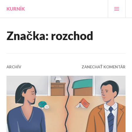
Prejsť
HLA
KURNÍK
na
MEN
obsah
Značka:
rozchod
ARCHÍV
ZANECHAŤ KOMENTÁR