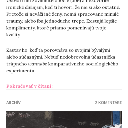
Uštedri mu zdvihnuté obočie (obe) a nezdvorilé
ironické
ďakujem
, keď ti hovorí, že nie si ako ostatné.
Pretože si neváži iné ženy, nemá spracované minulé
traumy, alebo iba jednoducho trepe. Existujú lepšie
komplimenty, ktoré priamo pomenúvajú tvoje
kvality.
Zastav ho, keď ťa porovnáva so svojimi bývalými
alebo súčasnými. Nebuď nedobrovoľná účastníčka
trápneho
wannabe
komparatívneho sociologického
experimentu.
„Koniec kalerábovej sezóny“
Pokračovať v čítaní:
ARCHÍV
2 KOMENTÁRE