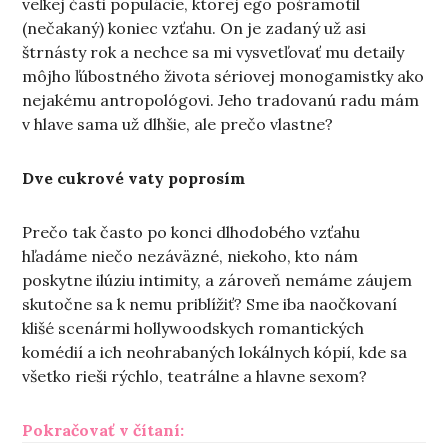
veľkej časti populácie, ktorej ego pošramotil
(nečakaný) koniec vzťahu. On je zadaný už asi
štrnásty rok a nechce sa mi vysvetľovať mu detaily
môjho ľúbostného života sériovej monogamistky ako
nejakému antropológovi. Jeho tradovanú radu mám
v hlave sama už dlhšie, ale prečo vlastne?
Dve cukrové vaty poprosím
Prečo tak často po konci dlhodobého vzťahu
hľadáme niečo nezáväzné, niekoho, kto nám
poskytne ilúziu intimity, a zároveň nemáme záujem
skutočne sa k nemu priblížiť? Sme iba naočkovaní
klišé scenármi hollywoodskych romantických
komédií a ich neohrabaných lokálnych kópií, kde sa
všetko rieši rýchlo, teatrálne a hlavne sexom?
„Ten človek medzitým“
Pokračovať v čítaní: