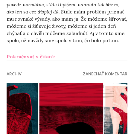
povedz normálne, stále ti píšem, nahnutá tak blízko,
ako len sa cez displej dá.
Stále mám problém priznať
mu rovnaké výsady, ako mám ja. Že môžeme šifrovať,
môžeme si žiť svoje životy, môžeme si jeden deň
chýbať a o chvíľu môžeme zabudnúť. Aj v tomto sme
spolu, už navždy sme spolu v tom, čo bolo potom.
„Čo bolo potom“
Pokračovať v čítaní:
ARCHÍV
ZANECHAŤ KOMENTÁR