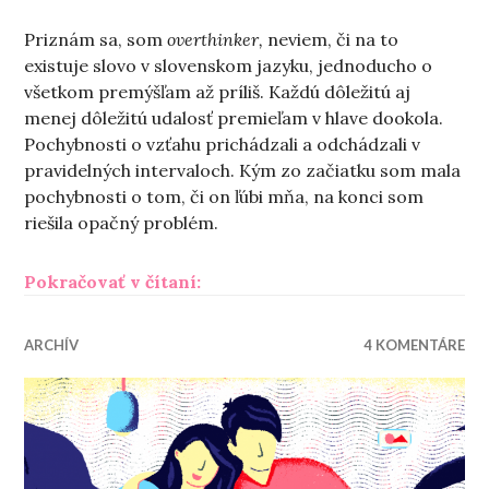
Priznám sa, som
overthinker,
neviem, či na to
existuje slovo v slovenskom jazyku, jednoducho o
všetkom premýšľam až príliš. Každú dôležitú aj
menej dôležitú udalosť premieľam v hlave dookola.
Pochybnosti o vzťahu prichádzali a odchádzali v
pravidelných intervaloch. Kým zo začiatku som mala
pochybnosti o tom, či on ľúbi mňa, na konci som
riešila opačný problém.
„Rozchodové mizérie“
Pokračovať v čítaní:
ARCHÍV
4 KOMENTÁRE