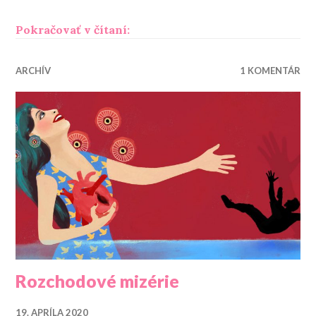
„Rozíď sa so mnou. Zn.: Poriadne
Pokračovať v čítaní:
ARCHÍV
1 KOMENTÁR
Rozchodové mizérie
19. APRÍLA 2020