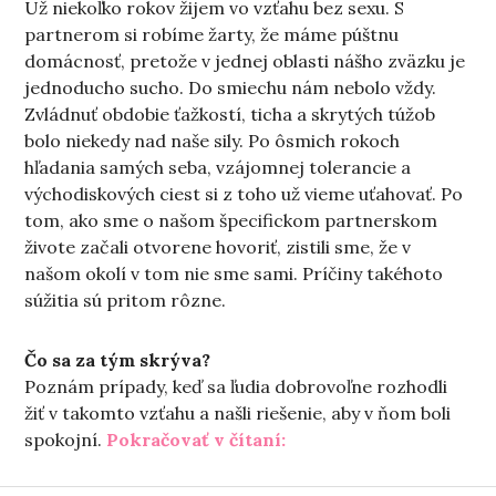
Už niekoľko rokov žijem vo vzťahu bez sexu. S
partnerom si robíme žarty, že máme púštnu
domácnosť, pretože v jednej oblasti nášho zväzku je
jednoducho sucho. Do smiechu nám nebolo vždy.
Zvládnuť obdobie ťažkostí, ticha a skrytých túžob
bolo niekedy nad naše sily. Po ôsmich rokoch
hľadania samých seba, vzájomnej tolerancie a
východiskových ciest si z toho už vieme uťahovať. Po
tom, ako sme o našom špecifickom partnerskom
živote začali otvorene hovoriť, zistili sme, že v
našom okolí v tom nie sme sami. Príčiny takéhoto
súžitia sú pritom rôzne.
Čo sa za tým skrýva?
Poznám prípady, keď sa ľudia dobrovoľne rozhodli
žiť v takomto vzťahu a našli riešenie, aby v ňom boli
„Sexuálna púšť v part
spokojní.
Pokračovať v čítaní: