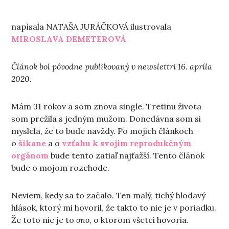
napísala NATAŠA JURÁČKOVÁ ilustrovala
MIROSLAVA DEMETEROVÁ
Článok bol pôvodne publikovaný v newslettri 16. apríla
2020.
Mám 31 rokov a som znova single. Tretinu života
som prežila s jedným mužom. Donedávna som si
myslela, že to bude navždy. Po mojich článkoch
o
šikane
a o
vzťahu k svojim reprodukčným
orgánom
bude tento zatiaľ najťažší. Tento článok
bude o mojom rozchode.
Neviem, kedy sa to začalo. Ten malý, tichý hlodavý
hlások, ktorý mi hovoril, že takto to nie je v poriadku.
Že toto nie je to
ono
, o ktorom všetci hovoria.