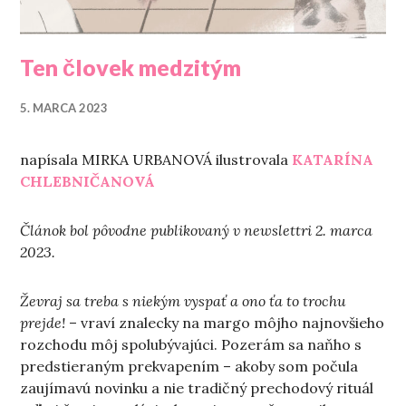
Ten človek medzitým
5. MARCA 2023
napísala MIRKA URBANOVÁ ilustrovala
KATARÍNA
CHLEBNIČANOVÁ
Článok bol pôvodne publikovaný v newslettri 2. marca
2023.
Ževraj sa treba s niekým vyspať a ono ťa to trochu
prejde!
– vraví znalecky na margo môjho najnovšieho
rozchodu môj spolubývajúci. Pozerám sa naňho s
predstieraným prekvapením – akoby som počula
zaujímavú novinku a nie tradičný prechodový rituál