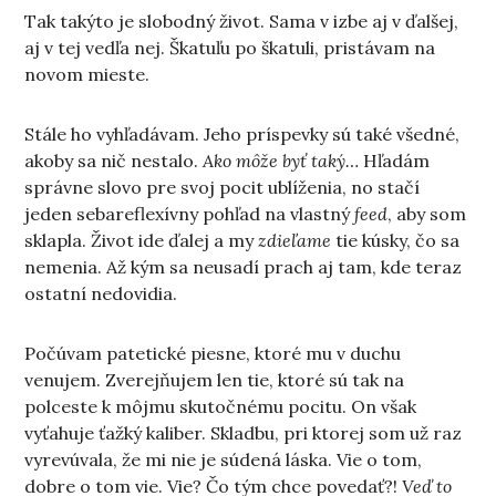
Tak takýto je slobodný život. Sama v izbe aj v ďalšej,
aj v tej vedľa nej. Škatuľu po škatuli, pristávam na
novom mieste.
Stále ho vyhľadávam. Jeho príspevky sú také všedné,
akoby sa nič nestalo.
Ako môže byť taký…
Hľadám
správne slovo pre svoj pocit ublíženia, no stačí
jeden sebareflexívny pohľad na vlastný
feed
, aby som
sklapla. Život ide ďalej a my
zdieľame
tie kúsky, čo sa
nemenia. Až kým sa neusadí prach aj tam, kde teraz
ostatní nedovidia.
Počúvam patetické piesne, ktoré mu v duchu
venujem. Zverejňujem len tie, ktoré sú tak na
polceste k môjmu skutočnému pocitu. On však
vyťahuje ťažký kaliber. Skladbu, pri ktorej som už raz
vyrevúvala, že mi nie je súdená láska. Vie o tom,
dobre o tom vie. Vie? Čo tým chce povedať?!
Veď to