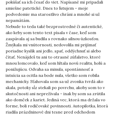
pokúšať sa ich česať do viet. Napísané mi pripadali
smiešne patetické. Dnes to ľutujem – moje
podvedomie ma starostlivo chráni a mnohé si už
nepamätám.
Nebude to teda také bezprostredné či autentické,
ako keby som tento text písala v čase, keď som
zaspávala aj sa budila s rovnako silnou úzkosťou.
Žmýkala mi vnútornosti, nedovolila mi prijímať
poriadne kyslík ani jedlo, spať, oddýchnuť si alebo
čítať. Nenájdeš tu ani to otrasné zúfalstvo, ktoré
mnou lomcovalo, keď som hltala novú realitu, holú a
ponižujúcu. Odvaha sa minula, spontánnosť a
intuícia sa ocitla na bode nula, všetko som robila
mechanicky. Sťahovala som sa už zvonka tvrdá ako
skala, potoky sĺz stekali po povrchu, akoby som to v
skutočnosti ani neprežívala – inak by som sa zrútila
ako domček z kariet. Jediná vec, ktorá ma držala vo
forme, boli rodičovské povinnosti. Autopilotka, ktorá
riadila prázdninové dni tesne pred odchodom