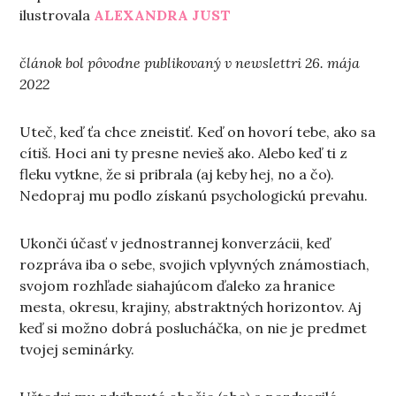
ilustrovala
ALEXANDRA JUST
článok bol pôvodne publikovaný v newslettri 26. mája
2022
Uteč, keď ťa chce zneistiť. Keď on hovorí tebe, ako sa
cítiš. Hoci ani ty presne nevieš ako. Alebo keď ti z
fleku vytkne, že si pribrala (aj keby hej, no a čo).
Nedopraj mu podlo získanú psychologickú prevahu.
Ukonči účasť v jednostrannej konverzácii, keď
rozpráva iba o sebe, svojich vplyvných známostiach,
svojom rozhľade siahajúcom ďaleko za hranice
mesta, okresu, krajiny, abstraktných horizontov. Aj
keď si možno dobrá poslucháčka, on nie je predmet
tvojej seminárky.