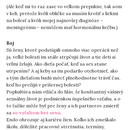
(Ale keď mi to raz zase vo veľkom prepukne, tak som
v keli, pretože kvôli obličke sa musím krotiť s liekmi
na bolesť a kvôli mojej najnovšej diagnóze –
meningeómu – nemôžem mať hormonálnu liečbu.)
Boj
Sú ženy, ktoré podstúpili omnoho viac operácii než
ja, veľké bolesti im stále strpčujú život a tie deti si
veľmi želajú. Ako dieťa počať, keď sa sex stane
utrpením? A aj keby sa im podarilo otehotnieť, ako
s tým dieťaťom budú môcť plnohodnotne tráviť čas,
keď ho prežijú v príšernej bolesti?
Popkultúra nám vtláča do hláv, že konštantný vášnivý
sexuálny život je podmienkou úspešného vzťahu, a o
to ťažšie môže byť pre ženy a ich partnerov zmieriť
sa
so vzťahom bez sexu
.
Endo ohrozuje aj kariéru žien. Koľko ich zmeškalo
školu, dôležité pracovné stretnutia, termíny,