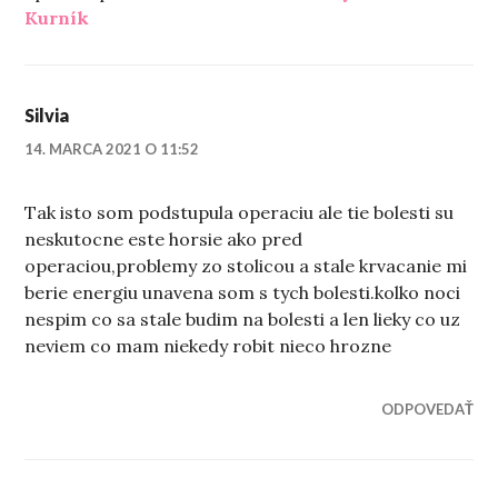
Kurník
Silvia
14. MARCA 2021 O 11:52
Tak isto som podstupula operaciu ale tie bolesti su
neskutocne este horsie ako pred
operaciou,problemy zo stolicou a stale krvacanie mi
berie energiu unavena som s tych bolesti.kolko noci
nespim co sa stale budim na bolesti a len lieky co uz
neviem co mam niekedy robit nieco hrozne
ODPOVEDAŤ