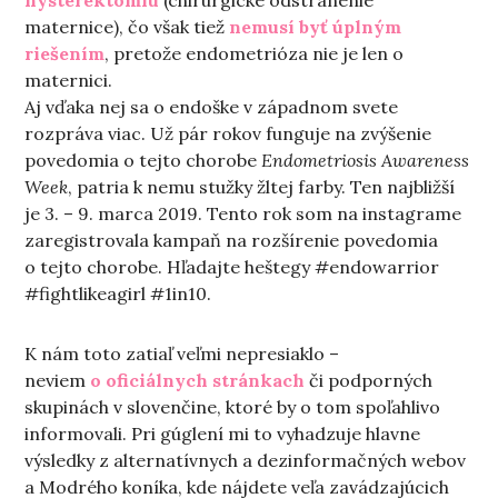
hysterektómiu
(chirurgické odstránenie
maternice), čo však tiež
nemusí byť úplným
riešením
, pretože endometrióza nie je len o
maternici.
Aj vďaka nej sa o endoške v západnom svete
rozpráva viac. Už pár rokov funguje na zvýšenie
povedomia o tejto chorobe
Endometriosis Awareness
Week
, patria k nemu stužky žltej farby. Ten najbližší
je 3. – 9. marca 2019. Tento rok som na instagrame
zaregistrovala kampaň na rozšírenie povedomia
o tejto chorobe. Hľadajte heštegy #endowarrior
#fightlikeagirl #1in10.
K nám toto zatiaľ veľmi nepresiaklo –
neviem
o oficiálnych stránkach
či podporných
skupinách v slovenčine, ktoré by o tom spoľahlivo
informovali. Pri gúglení mi to vyhadzuje hlavne
výsledky z alternatívnych a dezinformačných webov
a Modrého koníka, kde nájdete veľa zavádzajúcich