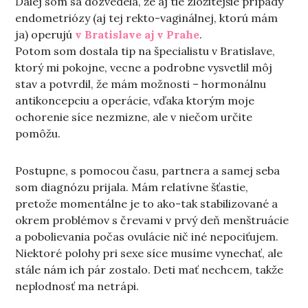
Ďalej som sa dozvedela, že aj tie zložitejšie prípady
endometriózy (aj tej rekto-vaginálnej, ktorú mám
ja) operujú
v Bratislave aj v Prahe
.
Potom som dostala tip na špecialistu v Bratislave,
ktorý mi pokojne, vecne a podrobne vysvetlil môj
stav a potvrdil, že mám možnosti – hormonálnu
antikoncepciu a operácie, vďaka ktorým moje
ochorenie síce nezmizne, ale v niečom určite
pomôžu.
Postupne, s pomocou času, partnera a samej seba
som diagnózu prijala. Mám relatívne šťastie,
pretože momentálne je to ako-tak stabilizované a
okrem problémov s črevami v prvý deň menštruácie
a pobolievania počas ovulácie nič iné nepociťujem.
Niektoré polohy pri sexe síce musíme vynechať, ale
stále nám ich pár zostalo. Deti mať nechcem, takže
neplodnosť ma netrápi.