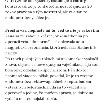
O tri týždne boli výsledky histológie a chirurg
konštatoval, že je to skutočne nezvyčajné, za 20
rokov praxe sa s tým nestretol, ale vskutku to
endometriózny nález je.
Prosím vás, neplačte mi tu, veď to nie je rakovina
Rana sa mi zahojila krásne, onkomarker sa po
operácii vrátil do normálu, absolvovala som
magnetickú rezonanciu, ktorá nehlásila žiadne iné
nálezy.
Po troch pokojných rokoch mi onkomarker vyskočil
znova, objavili sa nové cysty na vaječníkoch a ja som
bola opäť odoslaná k špecialistom. Pán doktor
nahmatal viacero ložísk, povedal, že je to zrejme
endometrióza rekto-vaginálneho septa, budem
v strašných bolestiach, nedá sa to vyliečiť ani
operovať a jediné, čo môžem spraviť, je dobre sa
vydať a mať čo najskôr dieťa.