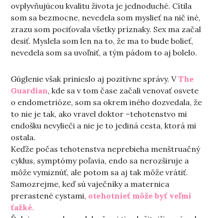
ovplyvňujúcou kvalitu života je jednoduché. Cítila
som sa bezmocne, nevedela som myslieť na nič iné,
zrazu som pociťovala všetky príznaky. Sex ma začal
desiť. Myslela som len na to, že ma to bude bolieť,
nevedela som sa uvoľniť, a tým pádom to aj bolelo.
Gúglenie však prinieslo aj pozitívne správy. V
The
Guardian
, kde sa v tom čase začali venovať osvete
o endometrióze, som sa okrem iného dozvedala, že
to nie je tak, ako vravel doktor –tehotenstvo mi
endošku nevylieči a nie je to jediná cesta, ktorá mi
ostala.
Keďže počas tehotenstva neprebieha menštruačný
cyklus, symptómy poľavia, endo sa nerozširuje a
môže vymiznúť, ale potom sa aj tak môže vrátiť.
Samozrejme, keď sú vaječníky a maternica
prerastené cystami,
otehotnieť môže byť veľmi
ťažké.