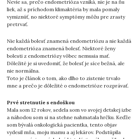
Nevie sa, prečo endometrióza vzniká, nie je na ňu
liek, až s príchodom klimaktéria by mala pomaly
vymiznúť, no niektoré symptómy môžu pre zrasty
pretrvať.
Nie každá bolesť znamená endometriózu a nie každá
endometrióza znamená bolesť. Niektoré ženy
bolesti z endometriózy vôbec nemusia mať.
Dôležité je si uvedomiť, že bolesť je síce bežná, ale
nie normálna.
Toto je článok o tom, ako dlho to zistenie trvalo
mne a prečo je dôležité o endometrióze rozprávať.
Prvé stretnutie s endoškou
Mala som 12 rokov, sedela som vo svojej detskej izbe
a náhodou som si na stehne nahmatala hrčku. Keďže
som bývalá onkologická pacientka, tento objav
vydesil mňa, moju mamu a aj lekárov. Podstúpila