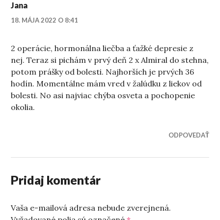
Jana
18. MÁJA 2022 O 8:41
2 operácie, hormonálna liečba a ťažké depresie z
nej. Teraz si pichám v prvý deň 2 x Almiral do stehna,
potom prášky od bolesti. Najhorších je prvých 36
hodín. Momentálne mám vred v žalúdku z liekov od
bolesti. No asi najviac chýba osveta a pochopenie
okolia.
ODPOVEDAŤ
Pridaj komentár
Vaša e-mailová adresa nebude zverejnená.
Vyžadované polia sú označené
*