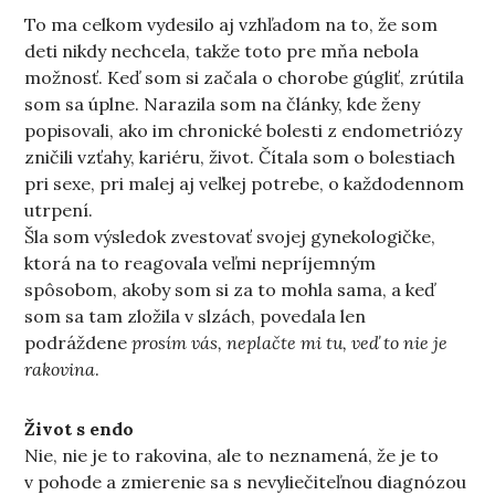
To ma celkom vydesilo aj vzhľadom na to, že som
deti nikdy nechcela, takže toto pre mňa nebola
možnosť. Keď som si začala o chorobe gúgliť, zrútila
som sa úplne. Narazila som na články, kde ženy
popisovali, ako im chronické bolesti z endometriózy
zničili vzťahy, kariéru, život. Čítala som o bolestiach
pri sexe, pri malej aj veľkej potrebe, o každodennom
utrpení.
Šla som výsledok zvestovať svojej gynekologičke,
ktorá na to reagovala veľmi nepríjemným
spôsobom, akoby som si za to mohla sama, a keď
som sa tam zložila v slzách, povedala len
podráždene
prosím vás, neplačte mi tu, veď to nie je
rakovina
.
Život s endo
Nie, nie je to rakovina, ale to neznamená, že je to
v pohode a zmierenie sa s nevyliečiteľnou diagnózou