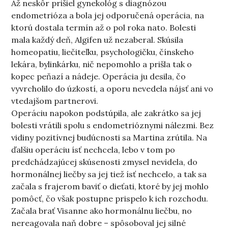
Až neskôr prišiel gynekológ s diagnózou
endometrióza a bola jej odporučená operácia, na
ktorú dostala termín až o pol roka nato. Bolesti
mala každý deň, Algifen už nezaberal. Skúsila
homeopatiu, liečiteľku, psychologičku, čínskeho
lekára, bylinkárku, nič nepomohlo a prišla tak o
kopec peňazí a nádeje. Operácia ju desila, čo
vyvrcholilo do úzkostí, a oporu nevedela nájsť ani vo
vtedajšom partnerovi.
Operáciu napokon podstúpila, ale zakrátko sa jej
bolesti vrátili spolu s endometrióznymi nálezmi. Bez
vidiny pozitívnej budúcnosti sa Martina zrútila. Na
ďalšiu operáciu ísť nechcela, lebo v tom po
predchádzajúcej skúsenosti zmysel nevidela, do
hormonálnej liečby sa jej tiež ísť nechcelo, a tak sa
začala s frajerom baviť o dieťati, ktoré by jej mohlo
pomôcť, čo však postupne prispelo k ich rozchodu.
Začala brať Visanne ako hormonálnu liečbu, no
nereagovala naň dobre – spôsoboval jej silné