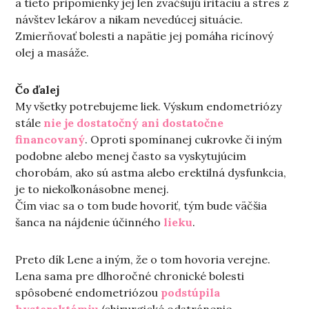
a tieto pripomienky jej len zväčšujú iritáciu a stres z
návštev lekárov a nikam nevedúcej situácie.
Zmierňovať bolesti a napätie jej pomáha ricínový
olej a masáže.
Čo ďalej
My všetky potrebujeme liek. Výskum endometriózy
stále
nie je dostatočný ani dostatočne
financovaný
. Oproti spomínanej cukrovke či iným
podobne alebo menej často sa vyskytujúcim
chorobám, ako sú astma alebo erektilná dysfunkcia,
je to niekoľkonásobne menej.
Čím viac sa o tom bude hovoriť, tým bude väčšia
šanca na nájdenie účinného
lieku
.
Preto dík Lene a iným, že o tom hovoria verejne.
Lena sama pre dlhoročné chronické bolesti
spôsobené endometriózou
podstúpila