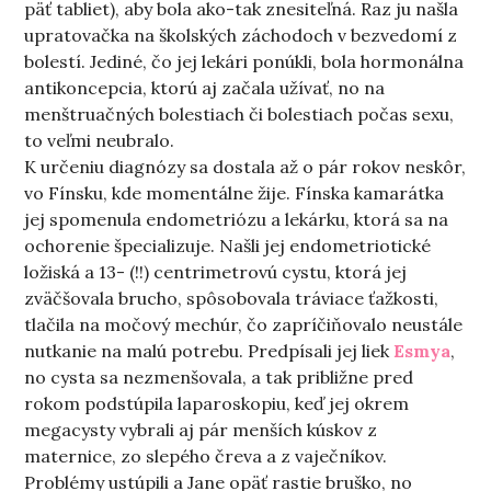
päť tabliet), aby bola ako-tak znesiteľná. Raz ju našla
upratovačka na školských záchodoch v bezvedomí z
bolestí. Jediné, čo jej lekári ponúkli, bola hormonálna
antikoncepcia, ktorú aj začala užívať, no na
menštruačných bolestiach či bolestiach počas sexu,
to veľmi neubralo.
K určeniu diagnózy sa dostala až o pár rokov neskôr,
vo Fínsku, kde momentálne žije. Fínska kamarátka
jej spomenula endometriózu a lekárku, ktorá sa na
ochorenie špecializuje. Našli jej endometriotické
ložiská a 13- (!!) centrimetrovú cystu, ktorá jej
zväčšovala brucho, spôsobovala tráviace ťažkosti,
tlačila na močový mechúr, čo zapríčiňovalo neustále
nutkanie na malú potrebu. Predpísali jej liek
Esmya
,
no cysta sa nezmenšovala, a tak približne pred
rokom podstúpila laparoskopiu, keď jej okrem
megacysty vybrali aj pár menších kúskov z
maternice, zo slepého čreva a z vaječníkov.
Problémy ustúpili a Jane opäť rastie bruško, no