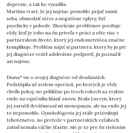
depresie, a tak ho vysadila.
Martina vraví, že jej najviac pomohlo prijať samú
seba, obmedziť stres a negatívne vplyvy, byť
psychicky v pohode. Zhoršenie problémov pociťuje
vždy, keď je toho na ňu priveľa v práci a ešte viac v
partnerskom živote, ktorý jej endometrióza značne
komplikuje. Problém nájsť si partnera, ktorý by ju pri
jej diagnóze vedel adekvátne podporiť, ju poznačil
asi najviac.
Diana* vie o svojej diagnóze od dvadsiatich.
Podstúpila už sedem operácií, po ktorých je vždy
chvíľu pokoj, no približne po troch rokoch sa zvykne
endo na vaječníku hlásiť znovu. Brala Lucryn, ktorý
jej zaručil deväťmesačnú menopauzu, ale na endo jej
to nepomohlo. Gynekológovia jej stále prízvukujú
tehotenstvo, no pretože v partnerských vzťahoch
zatiaľ nemala väčšie šťastie, nie je to pre ňu riešením