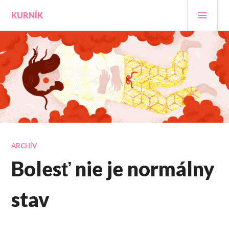
Prejsť
HLA
KURNÍK
na
MEN
obsah
ARCHÍV
Bolesť nie je normálny
stav