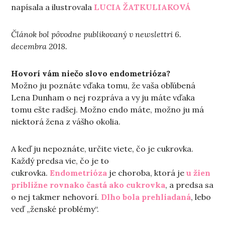
napísala a ilustrovala
LUCIA ŽATKULIAKOVÁ
Článok bol pôvodne publikovaný v newslettri 6.
decembra 2018.
Hovorí vám niečo slovo endometrióza?
Možno ju poznáte vďaka tomu, že vaša obľúbená
Lena Dunham o nej rozpráva a vy ju máte vďaka
tomu ešte radšej. Možno endo máte, možno ju má
niektorá žena z vášho okolia.
A keď ju nepoznáte, určite viete, čo je cukrovka.
Každý predsa vie, čo je to
cukrovka.
Endometrióza
je choroba, ktorá je
u žien
približne rovnako častá ako cukrovka
, a predsa sa
o nej takmer nehovorí.
Dlho bola prehliadaná
, lebo
veď „ženské problémy“.