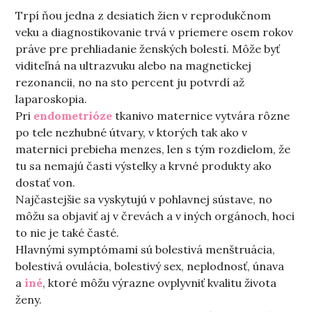
Trpí ňou jedna z desiatich žien v reprodukčnom
veku a diagnostikovanie trvá v priemere osem rokov
práve pre prehliadanie ženských bolestí. Môže byť
viditeľná na ultrazvuku alebo na magnetickej
rezonancii, no na sto percent ju potvrdí až
laparoskopia.
Pri
endometrióze
tkanivo maternice vytvára rôzne
po tele nezhubné útvary, v ktorých tak ako v
maternici prebieha menzes, len s tým rozdielom, že
tu sa nemajú časti výstelky a krvné produkty ako
dostať von.
Najčastejšie sa vyskytujú v pohlavnej sústave, no
môžu sa objaviť aj v črevách a v iných orgánoch, hoci
to nie je také časté.
Hlavnými symptómami sú bolestivá menštruácia,
bolestivá ovulácia, bolestivý sex, neplodnosť, únava
a
iné
, ktoré môžu výrazne ovplyvniť kvalitu života
ženy.