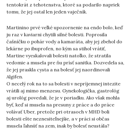
tentokrát z tehotenstva, ktoré sa podarilo napriek
tomu, že jej ostal len jeden vaječník.
Martinino prvé veľké upozornenie na endo bolo, keď
ju raz v kaviarni chytili silné bolesti. Poprosila
čašníčku o pohár vody a kamaráta, aby jej zbehol do
lekárne po ibuprofen, no kým sa stihol vrátiť,
Martine vyeskalovali bolesti natoľko, že stratila
vedomie a musela pre ňu prísť sanitka. Dozvedela sa,
že jej praskla cysta a na bolesť jej naordinovali
Algifen.
O necelý rok na to sa bolesti v nepríjemnej intezite
vrátili aj mimo menzesu. Gynekologička, gastrológ
aj urológ povedali, že je v poriadku. Ako však mohla
byť, keď si musela na presuny z práce a do práce
volávať Uber, pretože pri otrasoch v MHD boli
bolesti ešte neznesiteľnejšie, a v práci si občas
musela ľahnúť na zem, inak by bolesť neustála?