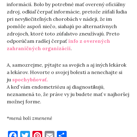
informácií. Bolo by potrebné mať overený oficiálny
zdroj, odkiaľ čerpať informácie, pretože zúfalí ľudia
pri nevyliečiteľných chorobách v nádeji, že im
pomôže aspoň niečo, siahajú po alternatívnych
zdrojoch, ktoré toto zúfalstvo zneužívajú. Preto
odporúčam radšej čerpať
info z overených
zahraničných organizácií
.
A, samozrejme, pýtajte sa svojich a aj iných lekárok
a lekárov. Hovorte o svojej bolesti a nenechajte si
ju
spochybňovať.
A keď vám endometriózu aj diagnostikujú,
neznamená to, že práve vy ju budete mať v najhoršej
možnej forme.
*
mená boli zmenené
Facebook
Twitter
Pinterest
Email
Share