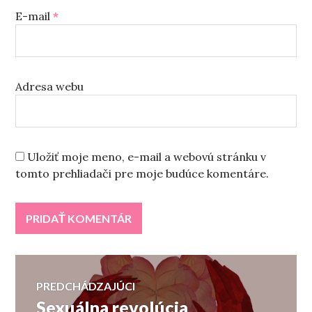
E-mail
*
Adresa webu
Uložiť moje meno, e-mail a webovú stránku v
tomto prehliadači pre moje budúce komentáre.
Navigácia
PREDCHÁDZAJÚCI
Sexuálna revolúcia
Predchádzajúci