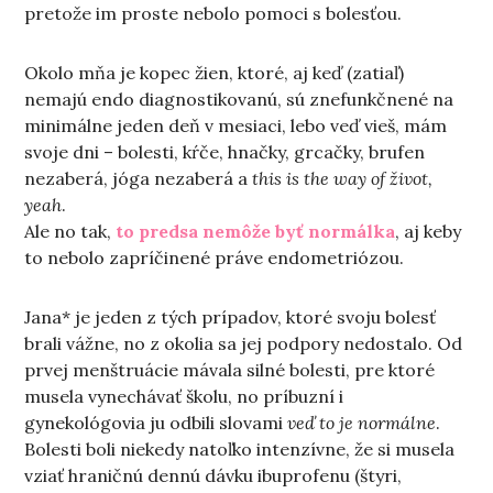
pretože im proste nebolo pomoci s bolesťou.
Okolo mňa je kopec žien, ktoré, aj keď (zatiaľ)
nemajú endo diagnostikovanú, sú znefunkčnené na
minimálne jeden deň v mesiaci, lebo veď vieš, mám
svoje dni – bolesti, kŕče, hnačky, grcačky, brufen
nezaberá, jóga nezaberá a
this is the way of život,
yeah
.
Ale no tak,
to predsa nemôže byť normálka
, aj keby
to nebolo zapríčinené práve endometriózou.
Jana* je jeden z tých prípadov, ktoré svoju bolesť
brali vážne, no z okolia sa jej podpory nedostalo. Od
prvej menštruácie mávala silné bolesti, pre ktoré
musela vynechávať školu, no príbuzní i
gynekológovia ju odbili slovami
veď to je normálne
.
Bolesti boli niekedy natoľko intenzívne, že si musela
vziať hraničnú dennú dávku ibuprofenu (štyri,