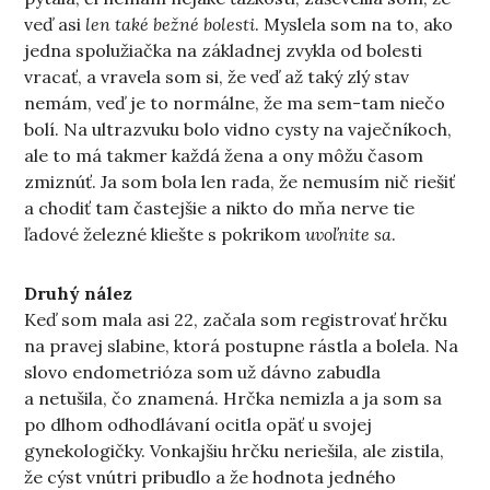
veď asi
len také bežné bolesti
. Myslela som na to, ako
jedna spolužiačka na základnej zvykla od bolesti
vracať, a vravela som si, že veď až taký zlý stav
nemám, veď je to normálne, že ma sem-tam niečo
bolí. Na ultrazvuku bolo vidno cysty na vaječníkoch,
ale to má takmer každá žena a ony môžu časom
zmiznúť. Ja som bola len rada, že nemusím nič riešiť
a chodiť tam častejšie a nikto do mňa nerve tie
ľadové železné kliešte s pokrikom
uvoľnite sa
.
Druhý nález
Keď som mala asi 22, začala som registrovať hrčku
na pravej slabine, ktorá postupne rástla a bolela. Na
slovo endometrióza som už dávno zabudla
a netušila, čo znamená. Hrčka nemizla a ja som sa
po dlhom odhodlávaní ocitla opäť u svojej
gynekologičky. Vonkajšiu hrčku neriešila, ale zistila,
že cýst vnútri pribudlo a že hodnota jedného