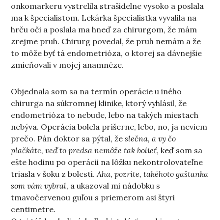
onkomarkeru vystrelila strašidelne vysoko a poslala
ma k špecialistom. Lekárka špecialistka vyvalila na
hrču oči a poslala ma hneď za chirurgom, že mám
zrejme pruh. Chirurg povedal, že pruh nemám a že
to môže byť tá endometrióza, o ktorej sa dávnejšie
zmieňovali v mojej anamnéze.
Objednala som sa na termín operácie u iného
chirurga na súkromnej klinike, ktorý vyhlásil, že
endometrióza to nebude, lebo na takých miestach
nebýva. Operácia bolela príšerne, lebo, no, ja neviem
prečo. Pán doktor sa pýtal, že
slečna, a vy čo
plačkáte, veď to predsa nemôže tak bolieť
, keď som sa
ešte hodinu po operácii na lôžku nekontrolovateľne
triasla v šoku z bolesti.
Aha, pozrite, takéhoto gaštanka
som vám vybral
, a ukazoval mi nádobku s
tmavočervenou guľou s priemerom asi štyri
centimetre.