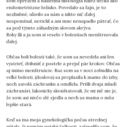
som operáciu a následná histológia nález určila ako
endometriózne ložisko. Povedalo sa fajn, je to
nezhubné, uľavilo sa nám a nikto nič ďalej
nespomínal, neriešil a ani mne nenapadlo pátrať, čo
sa pod týmto záhadným slovom skrýva.
Roky šli a ja som si veselo v bolestiach menštruovala
ďalej.
Občas boli bolesti také, že som sa nevedela ani len
vystrieť, dvihnúť z postele a prejsť pár krokov. Občas
aj mimo menštruácie. Raz som sa v noci zobudila na
veľké bolesti, (doslova) sa preplazila k mame do izby,
nech zavolá záchranku a omdlela. Prišli dvaja mladí
záchranári, lakonicky skonštatovali, že mi nič nie je,
že som asi niečo zlé zjedla a nech sa mama o mňa
lepšie stará.
Keď sa ma moja gynekologička počas strednej
pýtala, či nemám nejaké ťažkosti, zaševelila som, že