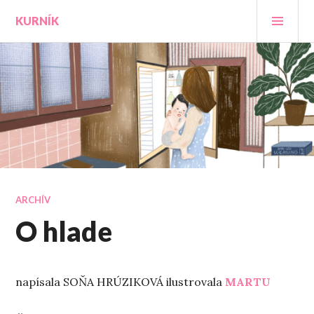
Prejsť
HLA
KURNÍK
na
MEN
obsah
ARCHÍV
O hlade
napísala SOŇA HRÚZIKOVÁ ilustrovala
MARTU