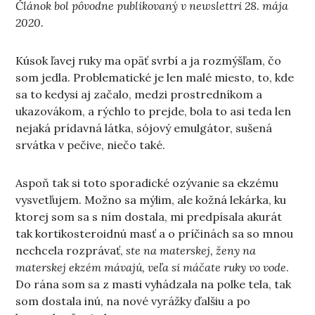
Článok bol pôvodne publikovaný v newslettri 28. mája
2020.
Kúsok ľavej ruky ma opäť svrbí a ja rozmýšľam, čo
som jedla. Problematické je len malé miesto, to, kde
sa to kedysi aj začalo, medzi prostredníkom a
ukazovákom, a rýchlo to prejde, bola to asi teda len
nejaká prídavná látka, sójový emulgátor, sušená
srvátka v pečive, niečo také.
Aspoň tak si toto sporadické ozývanie sa ekzému
vysvetľujem. Možno sa mýlim, ale kožná lekárka, ku
ktorej som sa s ním dostala, mi predpísala akurát
tak kortikosteroidnú masť a o príčinách sa so mnou
nechcela rozprávať,
ste na materskej, ženy na
materskej ekzém mávajú, veľa si máčate ruky vo vode
.
Do rána som sa z masti vyhádzala na polke tela, tak
som dostala inú, na nové vyrážky ďalšiu a po