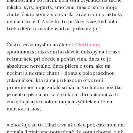
nakupovaniu potravín. Bola som zvyknutá na tučné
mlieko, syry, jogurty, smotanu, maslo, sú to moje
chute, často som z nich varila; zrazu som prakticky
nemala čo jesť. A všetko to prišlo v čase, keď bolo
treba dieťaťu začať zavádzať príkrmy, juj!
Často teraz myslím na článok
Chutí nám
,
spomínam si, ako som ho dávala dokopy na terase
reštaurácie pri obede a pohári vína, dnes to je
absolútne nereálne, dnes píšem o tom, ako mi
nechutí a nesmie chutiť – doma s poloprázdnou
chladničkou, ktorá mi pri každom otvorení
pripomenie moju zúfalú situáciu. Vrcholom pôžitku
je nealko pivo a horká čokoláda s brusnicami za tri
eurá; tá je aj vrcholom mojich výčitiek na tému
márnotratnosť.
A zhoršuje sa to. Hlad trvá už rok a pol, ešte som ani
nemala definitívne potvrdené, že som tehotná, a už