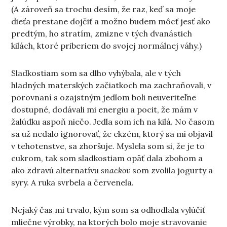
(A zároveň sa trochu desím, že raz, keď sa moje
dieťa prestane dojčiť a možno budem môcť jesť ako
predtým, ho stratím, zmizne v tých dvanástich
kilách, ktoré priberiem do svojej normálnej váhy.)
Sladkostiam som sa dlho vyhýbala, ale v tých
hladných materských začiatkoch ma zachraňovali, v
porovnaní s ozajstným jedlom boli neuveriteľne
dostupné, dodávali mi energiu a pocit, že mám v
žalúdku aspoň niečo. Jedla som ich na kilá. No časom
sa už nedalo ignorovať, že ekzém, ktorý sa mi objavil
v tehotenstve, sa zhoršuje. Myslela som si, že je to
cukrom, tak som sladkostiam opäť dala zbohom a
ako zdravú alternatívu
snackov
som zvolila jogurty a
syry. A ruka svrbela a červenela.
Nejaký čas mi trvalo, kým som sa odhodlala vylúčiť
mliečne výrobky, na ktorých bolo moje stravovanie