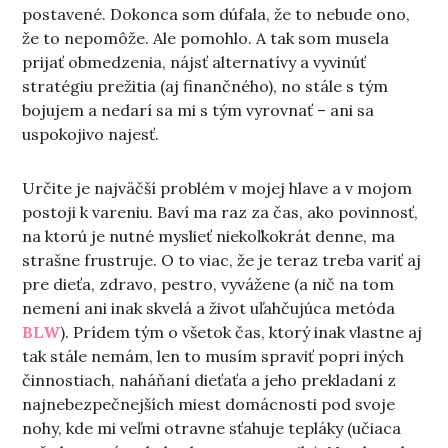
postavené. Dokonca som dúfala, že to nebude ono,
že to nepomôže. Ale pomohlo. A tak som musela
prijať obmedzenia, nájsť alternatívy a vyvinúť
stratégiu prežitia (aj finančného), no stále s tým
bojujem a nedarí sa mi s tým vyrovnať – ani sa
uspokojivo najesť.
Určite je najväčší problém v mojej hlave a v mojom
postoji k vareniu. Baví ma raz za čas, ako povinnosť,
na ktorú je nutné myslieť niekoľkokrát denne, ma
strašne frustruje. O to viac, že je teraz treba variť aj
pre dieťa, zdravo, pestro, vyvážene (a nič na tom
nemení ani inak skvelá a život uľahčujúca metóda
BLW
). Prídem tým o všetok čas, ktorý inak vlastne aj
tak stále nemám, len to musím spraviť popri iných
činnostiach, naháňaní dieťaťa a jeho prekladaní z
najnebezpečnejších miest domácnosti pod svoje
nohy, kde mi veľmi otravne sťahuje tepláky (učiaca