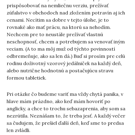
prispôsobovať na nemliečnu verziu, prežívať
zúfalstvo v obchodoch nad zložením potravín aj ich
cenami. Necítim sa dobre v tejto úlohe, je to
rovnaké ako mať prácu, na ktorú sa nehodím.
Nechcem pre to neustále prežívať vlastnú
neschopnosť, chcem a potrebujem sa venovať iným
veciam. (A to ma môj muž od týchto povinností
odbremeňuje, ako sa len dá.) Buď si prosím pre celú
rodinu doživotný vzorový jedálniček na každý deň,
alebo nutrične hodnotnú a postačujúcu stravu
formou tabletiek.
Pri otázke čo budeme variť ma vždy chytá panika, v
hlave mám prázdno, ako keď mám hovoriť po
anglicky, a chce to trochu sebazaprenia, aby som sa
nezrútila. Neznášam to, že treba jesť. A každý večer
sa čudujem, že prešiel ďalší deň, keď sme to predsa
len zvládli.