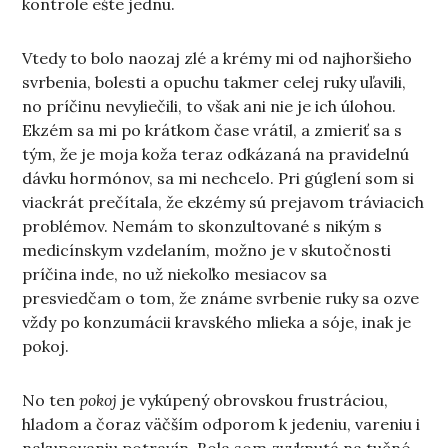
kontrole ešte jednu.
Vtedy to bolo naozaj zlé a krémy mi od najhoršieho
svrbenia, bolesti a opuchu takmer celej ruky uľavili,
no príčinu nevyliečili, to však ani nie je ich úlohou.
Ekzém sa mi po krátkom čase vrátil, a zmieriť sa s
tým, že je moja koža teraz odkázaná na pravidelnú
dávku hormónov, sa mi nechcelo. Pri gúglení som si
viackrát prečítala, že ekzémy sú prejavom tráviacich
problémov. Nemám to skonzultované s nikým s
medicínskym vzdelaním, možno je v skutočnosti
príčina inde, no už niekoľko mesiacov sa
presviedčam o tom, že známe svrbenie ruky sa ozve
vždy po konzumácii kravského mlieka a sóje, inak je
pokoj.
No ten
pokoj
je vykúpený obrovskou frustráciou,
hladom a čoraz väčším odporom k jedeniu, vareniu i