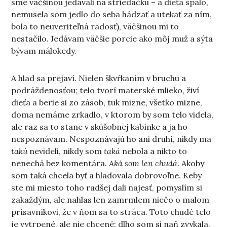
sme väčšinou jedávali na striedačku – a dieťa spalo,
nemusela som jedlo do seba hádzať a utekať za ním,
bola to neuveriteľná radosť), väčšinou mi to
nestačilo. Jedávam väčšie porcie ako môj muž a sýta
bývam málokedy.
A hlad sa prejaví. Nielen škvŕkaním v bruchu a
podráždenosťou; telo tvorí materské mlieko, živí
dieťa a berie si zo zásob, tuk mizne, všetko mizne,
doma nemáme zrkadlo, v ktorom by som telo videla,
ale raz sa to stane v skúšobnej kabínke a ja ho
nespoznávam. Nespoznávajú ho ani druhí, nikdy ma
takú
nevideli, nikdy som
taká
nebola a nikto to
nenechá bez komentára.
Aká som len chudá
. Akoby
som taká chcela byť a hladovala dobrovoľne. Keby
ste mi miesto toho radšej dali najesť, pomyslím si
zakaždým, ale nahlas len zamrmlem niečo o malom
prísavníkovi, že v ňom sa to stráca. Toto chudé telo
je vytrpené, ale nie chcené; dlho som si naň zvykala.