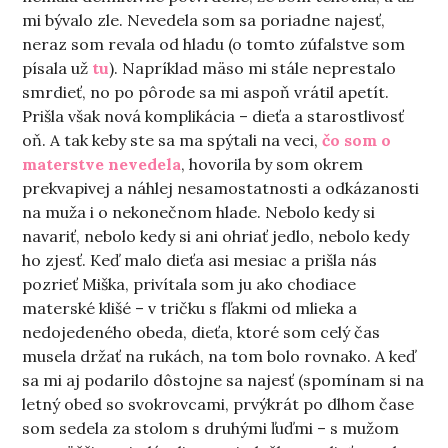
mi bývalo zle. Nevedela som sa poriadne najesť,
neraz som revala od hladu (o tomto zúfalstve som
písala už
tu
). Napríklad mäso mi stále neprestalo
smrdieť, no po pôrode sa mi aspoň vrátil apetít.
Prišla však nová komplikácia – dieťa a starostlivosť
oň. A tak keby ste sa ma spýtali na veci,
čo som o
materstve nevedela
, hovorila by som okrem
prekvapivej a náhlej nesamostatnosti a odkázanosti
na muža i o nekonečnom hlade. Nebolo kedy si
navariť, nebolo kedy si ani ohriať jedlo, nebolo kedy
ho zjesť. Keď malo dieťa asi mesiac a prišla nás
pozrieť Miška, privítala som ju ako chodiace
materské klišé – v tričku s fľakmi od mlieka a
nedojedeného obeda, dieťa, ktoré som celý čas
musela držať na rukách, na tom bolo rovnako. A keď
sa mi aj podarilo dôstojne sa najesť (spomínam si na
letný obed so svokrovcami, prvýkrát po dlhom čase
som sedela za stolom s druhými ľuďmi – s mužom