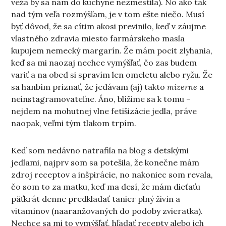
veža by sa nám do kuchyne nezmestila). No ako tak
nad tým veľa rozmýšľam, je v tom ešte niečo. Musí
byť dôvod, že sa cítim akosi previnilo, keď v záujme
vlastného zdravia miesto farmárskeho masla
kupujem nemecký margarín. Že mám pocit zlyhania,
keď sa mi naozaj nechce vymýšľať, čo zas budem
variť a na obed si spravím len omeletu alebo ryžu. Že
sa hanbím priznať, že jedávam (aj) takto
mizerne
a
neinstagramovateľne. Áno, blížime sa k tomu –
nejdem na mohutnej vlne fetišizácie jedla, práve
naopak, veľmi tým tlakom trpím.
Keď som nedávno natrafila na blog s detskými
jedlami, najprv som sa potešila, že konečne mám
zdroj receptov a inšpirácie, no nakoniec som revala,
čo som to za matku, keď ma desí, že mám dieťaťu
päťkrát denne predkladať tanier plný živín a
vitamínov (naaranžovaných do podoby zvieratka).
Nechce sa mi to vymýšľať, hľadať recepty alebo ich