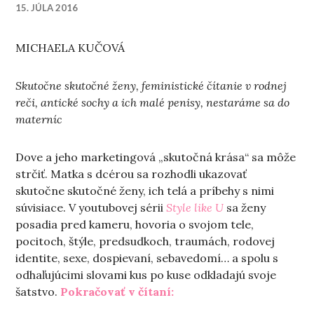
15. JÚLA 2016
MICHAELA KUČOVÁ
Skutočne skutočné ženy, feministické čítanie v rodnej
reči, antické sochy a ich malé penisy, nestaráme sa do
materníc
Dove a jeho marketingová
„
skutočná krása
“
sa môže
strčiť. Matka s dcérou sa rozhodli ukazovať
skutočne skutočné ženy, ich telá a príbehy s nimi
súvisiace. V youtubovej sérii
Style like U
sa ženy
posadia pred kameru, hovoria o svojom tele,
pocitoch, štýle, predsudkoch, traumách, rodovej
identite, sexe, dospievaní, sebavedomí… a spolu s
odhaľujúcimi slovami kus po kuse odkladajú svoje
„Piatok sama doma“
šatstvo.
Pokračovať v čítaní: