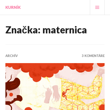
Prejsť
HLA
KURNÍK
na
MEN
obsah
Značka:
maternica
ARCHÍV
3 KOMENTÁRE