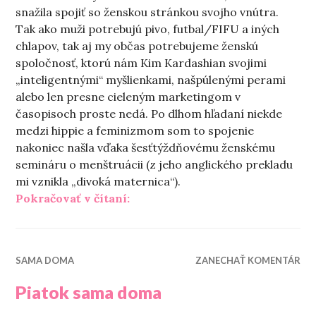
snažila spojiť so ženskou stránkou svojho vnútra.
Tak ako muži potrebujú pivo, futbal/FIFU a iných
chlapov, tak aj my občas potrebujeme ženskú
spoločnosť, ktorú nám Kim Kardashian svojimi
„inteligentnými“ myšlienkami, našpúlenými perami
alebo len presne cieleným marketingom v
časopisoch proste nedá. Po dlhom hľadaní niekde
medzi hippie a feminizmom som to spojenie
nakoniec našla vďaka šesťtýždňovému ženskému
semináru o menštruácii (z jeho anglického prekladu
mi vznikla „divoká maternica“).
„Krvácajúca bohyňa Kali“
Pokračovať v čítaní:
SAMA DOMA
ZANECHAŤ KOMENTÁR
Piatok sama doma