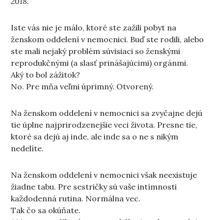
2018.
Iste vás nie je málo, ktoré ste zažili pobyt na
ženskom oddelení v nemocnici. Buď ste rodili, alebo
ste mali nejaký problém súvisiaci so ženskými
reprodukčnými (a slasť prinášajúcimi) orgánmi.
Aký to bol zážitok?
No. Pre mňa veľmi úprimný. Otvorený.
Na ženskom oddelení v nemocnici sa zvyčajne dejú
tie úplne najprirodzenejšie veci života. Presne tie,
ktoré sa dejú aj inde, ale inde sa o ne s nikým
nedelíte.
Na ženskom oddelení v nemocnici však neexistuje
žiadne tabu. Pre sestričky sú vaše intímnosti
každodenná rutina. Normálna vec.
Tak čo sa okúňate.