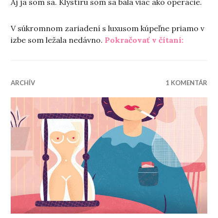
Aj ja som sa. Klystíru som sa bála viac ako operácie.
V súkromnom zariadení s luxusom kúpeľne priamo v
„Na žen
izbe som ležala nedávno.
Pokračovať v čítaní:
ARCHÍV
1 KOMENTÁR