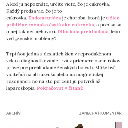
A keď ju nepoznáte, určite viete, čo je cukrovka.
Každý predsa vie, čo je to
cukrovka.
Endometrióza
je choroba, ktorá je
u žien
približne rovnako častá ako cukrovka
, a predsa sa
o nej takmer nehovorí.
Dlho bola prehliadaná
, lebo
veď „ženské problémy“.
Trpí ňou jedna z desiatich žien v reprodukčnom
veku a diagnostikovanie trvá v priemere osem rokov
práve pre prehliadanie ženských bolestí. Môže byť
viditeľná na ultrazvuku alebo na magnetickej
rezonancii, no na sto percent ju potvrdí až
„Bolesť nie je norm
laparoskopia.
Pokračovať v čítaní:
ARCHÍV
ZANECHAŤ KOMENTÁR