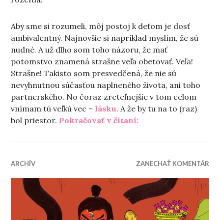
Aby sme si rozumeli, môj postoj k deťom je dosť
ambivalentný. Najnovšie si napríklad myslím, že sú
nudné. A už dlho som toho názoru, že mať
potomstvo znamená strašne veľa obetovať. Veľa!
Strašne! Takisto som presvedčená, že nie sú
nevyhnutnou súčasťou naplneného života, ani toho
partnerského. No čoraz zreteľnejšie v tom celom
vnímam tú veľkú vec –
lásku
. A že by tu na to (raz)
„Komu tiká do mater
bol priestor.
Pokračovať v čítaní:
ARCHÍV
ZANECHAŤ KOMENTÁR