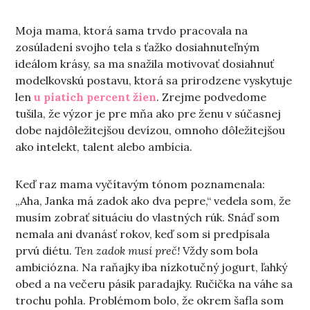
Moja mama, ktorá sama trvdo pracovala na
zosúladení svojho tela s ťažko dosiahnuteľným
ideálom krásy, sa ma snažila motivovať dosiahnuť
modelkovskú postavu, ktorá sa prirodzene vyskytuje
len
u piatich percent žien
. Zrejme podvedome
tušila, že výzor je pre mňa ako pre ženu v súčasnej
dobe najdôležitejšou devízou, omnoho dôležitejšou
ako intelekt, talent alebo ambícia.
Keď raz mama vyčítavým tónom poznamenala:
„Aha, Janka má zadok ako dva pepre,“ vedela som, že
musím zobrať situáciu do vlastných rúk. Snáď som
nemala ani dvanásť rokov, keď som si predpísala
prvú diétu.
Ten zadok musí preč!
Vždy som bola
ambiciózna. Na raňajky iba nízkotučný jogurt, ľahký
obed a na večeru pásik paradajky. Ručička na váhe sa
trochu pohla. Problémom bolo, že okrem šafla som