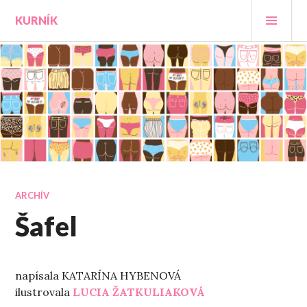
Prejsť
HLA
KURNÍK
na
MEN
obsah
ARCHÍV
Šafel
napísala KATARÍNA HYBENOVÁ
ilustrovala
LUCIA ŽATKULIAKOVÁ