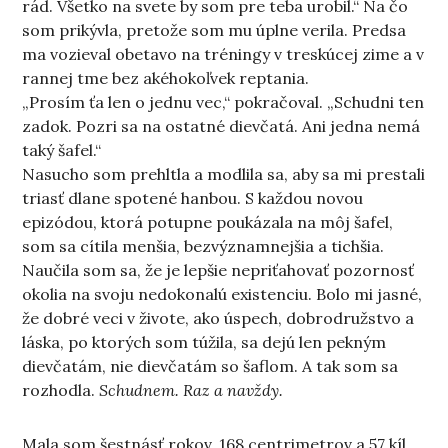
rád. Všetko na svete by som pre teba urobil.“ Na čo
som prikývla, pretože som mu úplne verila. Predsa
ma vozieval obetavo na tréningy v treskúcej zime a v
rannej tme bez akéhokoľvek reptania.
„Prosím ťa len o jednu vec,“ pokračoval. „Schudni ten
zadok. Pozri sa na ostatné dievčatá. Ani jedna nemá
taký šafel.“
Nasucho som prehltla a modlila sa, aby sa mi prestali
triasť dlane spotené hanbou. S každou novou
epizódou, ktorá potupne poukázala na môj šafel,
som sa cítila menšia, bezvýznamnejšia a tichšia.
Naučila som sa, že je lepšie nepriťahovať pozornosť
okolia na svoju nedokonalú existenciu. Bolo mi jasné,
že dobré veci v živote, ako úspech, dobrodružstvo a
láska, po ktorých som túžila, sa dejú len pekným
dievčatám, nie dievčatám so šaflom. A tak som sa
rozhodla.
Schudnem. Raz a navždy.
Mala som šestnásť rokov, 168 centrimetrov a 57 kíl.