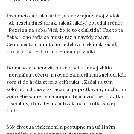
Predmetom diskusie bol, samozrejme, môj zadok.
„Ak neschudneš teraz, tak už nikdy,“ povedal tréner.
„Pozri sa na seba. Vieš, čo je to celulitída? Tak to ťa
čaká. Toho šafla sa musíš raz a navždy zbaviť.“
Celou cestou som ticho sedela a preklínala osud,
ktorý mi nadelil toto bremeno pozadia.
Doma som s nenávisťou voči sebe samej zhltla
„normálnu večeru“ a rovno zamierila na záchod, kde
som si do hrdla strčila celú ruku… Začal sa tým
kolotoč jedenia a zvracania, popretkávaný nechuťou
voči sebe samej, voči môjmu telu a voči nedostatku
disciplíny, ktorá by ma udržala na cornflaksovej
diéte.
Môj život sa však menil a postupne ma učil iným