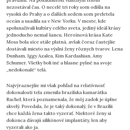
pravdám. Na posadnutosť vlastným telom
nezostával čas. O necelé tri roky som odišla na
vysokú do Prahy a o ďalších sedem som preletela
oceán a usadila sa v New Yorku. V meste, kde
spolunažívali kultúry celého sveta, jediný ideál krásy
jednoducho nemal šancu. Heroínová krása Kate
Moss bola síce stále platná, avšak čoraz častejšie
dostávali miesto na výslní ženy rôznych tvarov. Lena
Dunham, Iggy Azalea, Kim Kardashian, Amy
Schumer. Všetky boli iné a hlasne pyšné na svoje
„nedokonalé“ telá.
Najvýraznejšie mi však pohľad na relatívnosť
dokonalosti tela zmenila brazílska kamarátka
Rachel, ktorá poznamenala, že môj zadok je úplne
skvelý. Povedala, že je taký dokonalý, že v Brazílii
chce každá žena takto vyzerať. Niektoré ženy si
dokonca dávajú silikónové implantáty, len aby
vyzerali ako ja.