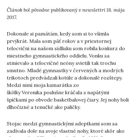
Článok bol pôvodne publikovaný v newslettri 18. mája
2017.
Dokonale si pamätám, kedy som si to všimla
prvýkrát. Mala som päť rokov a v priestornej
telocvični na našom sídlisku som robila konkurz do
miestneho gymnastického oddielu. Vonku sa
stmievalo a telocvičné neóny svietili tak trochu
smutno. Mladé gymnastky v červených a modrých
trikotoch predvádzali kotúle a dokonalé rozštepy.
Medzi nimi moja kamarátka zo
škôlky Veronika poslušne kráčala s napätými
špičkami po obvode basketbalovej čiary. Jej nohy boli
dlhočizné a tenučké ako paličky.
Stojac medzi gymnastickými adeptkami som sa
zadívala dole na svoje vlastné nohy, ktoré skôr ako