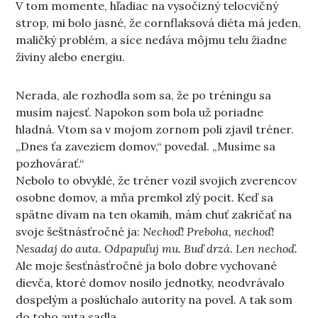
V tom momente, hľadiac na vysočizný telocvičný
strop, mi bolo jasné, že cornflaksová diéta má jeden,
maličký problém, a síce nedáva môjmu telu žiadne
živiny alebo energiu.
Nerada, ale rozhodla som sa, že po tréningu sa
musím najesť. Napokon som bola už poriadne
hladná. Vtom sa v mojom zornom poli zjavil tréner.
„Dnes ťa zaveziem domov,“ povedal. „Musíme sa
pozhovárať.“
Nebolo to obvyklé, že tréner vozil svojich zverencov
osobne domov, a mňa premkol zlý pocit. Keď sa
spätne dívam na ten okamih, mám chuť zakričať na
svoje šeštnásťročné ja:
Nechoď! Preboha, nechoď!
Nesadaj do auta. Odpapuľuj mu. Buď drzá. Len nechoď.
Ale moje šesťnásťročné ja bolo dobre vychované
dievča, ktoré domov nosilo jednotky, neodvrávalo
dospelým a poslúchalo autority na povel. A tak som
do toho auta sadla.