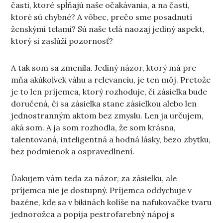
časti, ktoré spĺňajú naše očakávania, a na časti,
ktoré sú chybné? A vôbec, prečo sme posadnutí
ženskými telami? Sú naše telá naozaj jediný aspekt,
ktorý si zaslúži pozornosť?
A tak som sa zmenila. Jediný názor, ktorý má pre
mňa akúkoľvek váhu a relevanciu, je ten môj. Pretože
je to len príjemca, ktorý rozhoduje, či zásielka bude
doručená, či sa zásielka stane zásielkou alebo len
jednostranným aktom bez zmyslu. Len ja určujem,
aká som. A ja som rozhodla, že som krásna,
talentovaná, inteligentná a hodná lásky, bezo zbytku,
bez podmienok a ospravedlnení.
Ďakujem vám teda za názor, za zásielku, ale
príjemca nie je dostupný. Príjemca oddychuje v
bazéne, kde sa v bikinách kolíše na nafukovačke tvaru
jednorožca a popíja pestrofarebný nápoj s