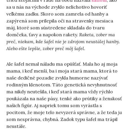
tried stojacimi v rade na obed nazvala
šaflom
, ako
sa u nás na východe zvyklo nelichotivo hovoriť
veľkému zadku. Skoro som zamrela od hanby a
zapýrená som prilepila oči na stravenky mesiaca
máj, ktoré som sústredene skladala do tvaru
domčeka, ťavy a napokon rakety.
Raketa, zober ma
preč, niekam, kde šafel nie je zdrojom neustálej hanby.
Alebo ešte lepšie, zober preč môj šafel.
Ale šafel nemal náladu ma opúšťať. Mala ho aj moja
mama, i keď menší, ba i moja stará mama, ktorá to
naše dedičné pozadie zvykla humorne nazývať
rodinným klenotom. Táto genetická nevyhnutnosť
ma nikdy neutešila, i keď stará mama vždy rýchlo
poukázala na naše pásy, tenké ako prútiky a ženskosť
našich figúr. Aj napriek tomu som vyrástla s
pocitom, že moje telo nevyzerá správne, a že teda
ja
som nesprávna, chybná. Zadok typu šafel ma trápil
neustále.