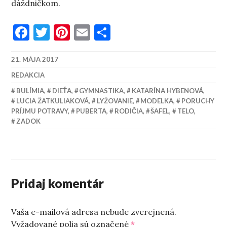
dáždničkom.
Facebook
Twitter
Pinterest
Email
Share
21. MÁJA 2017
REDAKCIA
BULÍMIA
,
DIEŤA
,
GYMNASTIKA
,
KATARÍNA HYBENOVÁ
,
LUCIA ŽATKULIAKOVÁ
,
LYŽOVANIE
,
MODELKA
,
PORUCHY
PRÍJMU POTRAVY
,
PUBERTA
,
RODIČIA
,
ŠAFEL
,
TELO
,
ZADOK
Pridaj komentár
Vaša e-mailová adresa nebude zverejnená.
Vyžadované polia sú označené
*