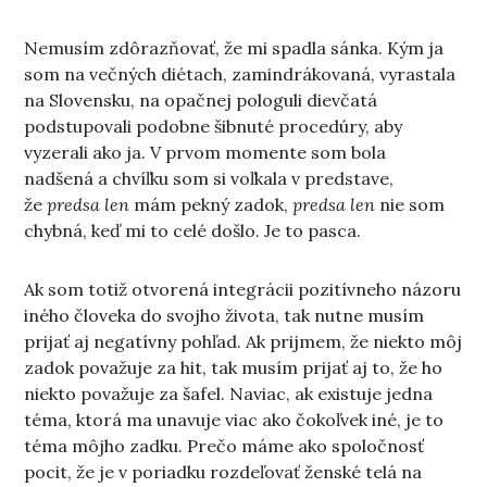
Nemusím zdôrazňovať, že mi spadla sánka. Kým ja
som na večných diétach, zamindrákovaná, vyrastala
na Slovensku, na opačnej pologuli dievčatá
podstupovali podobne šibnuté procedúry, aby
vyzerali ako ja. V prvom momente som bola
nadšená a chvíľku som si voľkala v predstave,
že
predsa len
mám pekný zadok,
predsa len
nie som
chybná, keď mi to celé došlo. Je to pasca.
Ak som totiž otvorená integrácii pozitívneho názoru
iného človeka do svojho života, tak nutne musím
prijať aj negatívny pohľad. Ak prijmem, že niekto môj
zadok považuje za hit, tak musím prijať aj to, že ho
niekto považuje za šafel. Naviac, ak existuje jedna
téma, ktorá ma unavuje viac ako čokoľvek iné, je to
téma môjho zadku. Prečo máme ako spoločnosť
pocit, že je v poriadku rozdeľovať ženské telá na