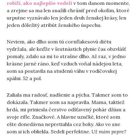
robili, ako najlepšie vedeli
v tom danom momente,
a zrejme sa ma len snažili chrániť pred okolím, ktoré
urputne vyznávalo len jeden druh ženskej krásy, len
jeden dôležitý atribút ženského úspechu.
Neviem, ako dlho som tú cornflakesovú diétu
vydržala, ale keďže v šestnástich plynie čas obzvlášť
pomaly, zdalo sa mi to strašne dlho. Až raz, v jedno
krásne jarné ráno, keď vzduch voňal nádejou leta,
som sa postavila na studenú váhu v rodičovskej
spálni. 52 a pol.
Zaliala ma radosť, nadšenie a pýcha. Takmer som to
dokázala. Takmer som sa napravila. Mama, taktiež
hrdá, mi priniesla čerstvo odšťavený pohár džúsu a
svoje rifle. Značkové. A hlavne uzučké, ktoré som
ešte donedávna nepretiahla cez boky. Ako vo sne
som si ich obliekla. Sedeli perfektne.
Už mám pepre?