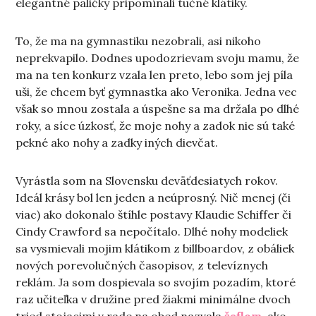
elegantné paličky pripomínali tučné klátiky.
To, že ma na gymnastiku nezobrali, asi nikoho
neprekvapilo. Dodnes upodozrievam svoju mamu, že
ma na ten konkurz vzala len preto, lebo som jej píla
uši, že chcem byť gymnastka ako Veronika. Jedna vec
však so mnou zostala a úspešne sa ma držala po dlhé
roky, a síce úzkosť, že moje nohy a zadok nie sú také
pekné ako nohy a zadky iných dievčat.
Vyrástla som na Slovensku deväťdesiatych rokov.
Ideál krásy bol len jeden a neúprosný. Nič menej (či
viac) ako dokonalo štíhle postavy Klaudie Schiffer či
Cindy Crawford sa nepočítalo. Dlhé nohy modeliek
sa vysmievali mojim klátikom z billboardov, z obáliek
nových porevolučných časopisov, z televíznych
reklám. Ja som dospievala so svojím pozadím, ktoré
raz učiteľka v družine pred žiakmi minimálne dvoch