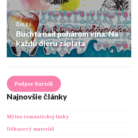
v
článok:
článku
ĎALEJ
Buchta nad pohárom vína: Na
Ďalší
článok:
každú dieru záplata
Podpor Kurník
Najnovšie články
Mýtus romantickej lásky
Dôkazový materiál