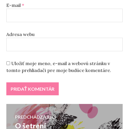
E-mail
*
Adresa webu
Uložiť moje meno, e-mail a webovú stránku v
tomto prehliadači pre moje budúce komentáre.
Navigácia
PREDCHÁDZAJÚCI
O šetrení
Predchádzajúci