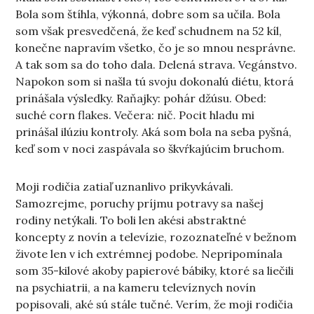
Bola som štíhla, výkonná, dobre som sa učila. Bola
som však presvedčená, že keď schudnem na 52 kíl,
konečne napravím všetko, čo je so mnou nesprávne.
A tak som sa do toho dala. Delená strava. Vegánstvo.
Napokon som si našla tú svoju dokonalú diétu, ktorá
prinášala výsledky. Raňajky: pohár džúsu. Obed:
suché corn flakes. Večera: nič. Pocit hladu mi
prinášal ilúziu kontroly. Aká som bola na seba pyšná,
keď som v noci zaspávala so škvŕkajúcim bruchom.
Moji rodičia zatiaľ uznanlivo prikyvkávali.
Samozrejme, poruchy príjmu potravy sa našej
rodiny netýkali. To boli len akési abstraktné
koncepty z novín a televízie, rozoznateľné v bežnom
živote len v ich extrémnej podobe. Nepripomínala
som 35-kilové akoby papierové bábiky, ktoré sa liečili
na psychiatrii, a na kameru televíznych novín
popisovali, aké sú stále tučné. Verím, že moji rodičia