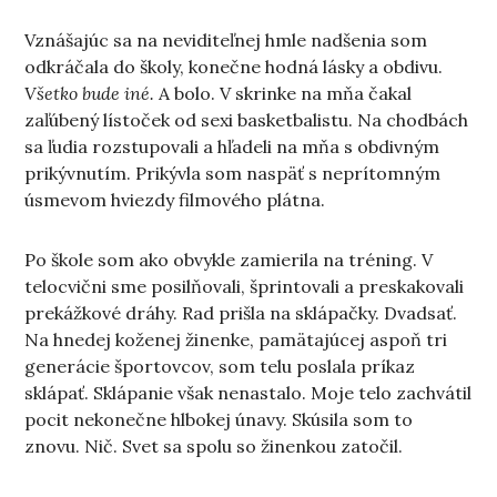
Vznášajúc sa na neviditeľnej hmle nadšenia som
odkráčala do školy, konečne hodná lásky a obdivu.
Všetko bude iné.
A bolo. V skrinke na mňa čakal
zaľúbený lístoček od sexi basketbalistu. Na chodbách
sa ľudia rozstupovali a hľadeli na mňa s obdivným
prikývnutím. Prikývla som naspäť s neprítomným
úsmevom hviezdy filmového plátna.
Po škole som ako obvykle zamierila na tréning. V
telocvični sme posilňovali, šprintovali a preskakovali
prekážkové dráhy. Rad prišla na sklápačky. Dvadsať.
Na hnedej koženej žinenke, pamätajúcej aspoň tri
generácie športovcov, som telu poslala príkaz
sklápať. Sklápanie však nenastalo. Moje telo zachvátil
pocit nekonečne hlbokej únavy. Skúsila som to
znovu. Nič. Svet sa spolu so žinenkou zatočil.