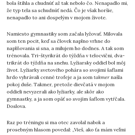
bola štíhla a chudnúť až tak nebolo čo. Nenapadlo mi,
že typ tela sa schudnúť nedá. Čo je však horšie,
nenapadlo to ani dospelým v mojom živote.
Namiesto gymnastiky som začala lyžovať. Milovala
som ten pocit, keď sa človek naplno vrhne do
naplňovania si sna, a milujem ho dodnes. A tak som
trénovala. Tri-štyrikrát do týždňa v telocvični, dva-
trikrát do týždňa na snehu. Lyžiarsky oddiel bol môj
život. Lyžiarky svetového pohára so svojimi šaflami
hrdo vyhrávali cenné trofeje a ja som
takmer
našla
pokoj duše. Takmer, pretože dievčatá v mojom
oddieli nevyzerali ako lyžiarky, ale skôr ako
gymnastky, a ja som opäť so svojím šaflom vytŕčala.
Doslova.
Raz po tréningu si ma otec zavolal nabok a
prosebným hlasom povedal: „Vieš, ako ťa mám veľmi