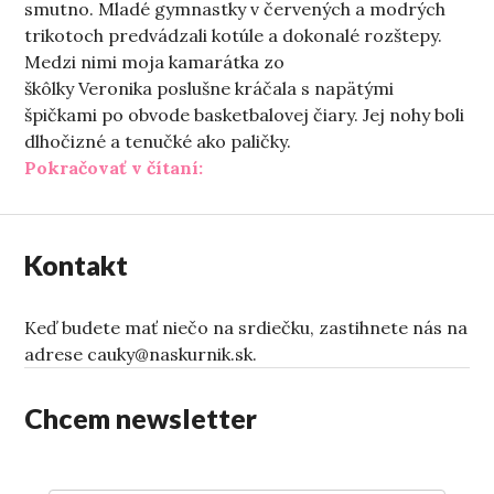
smutno. Mladé gymnastky v červených a modrých
trikotoch predvádzali kotúle a dokonalé rozštepy.
Medzi nimi moja kamarátka zo
škôlky Veronika poslušne kráčala s napätými
špičkami po obvode basketbalovej čiary. Jej nohy boli
dlhočizné a tenučké ako paličky.
„Šafel“
Pokračovať v čítaní:
Kontakt
Keď budete mať niečo na srdiečku, zastihnete nás na
adrese cauky@naskurnik.sk.
Chcem newsletter