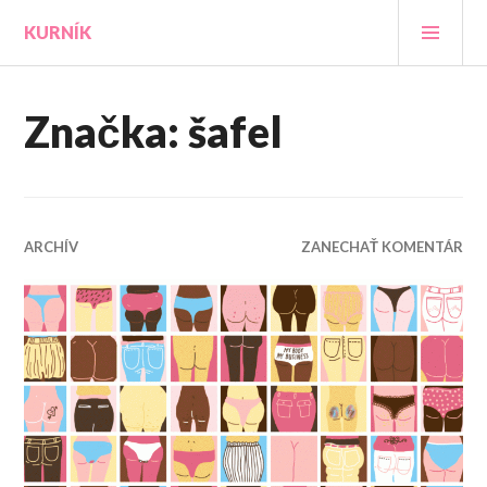
Prejsť
HLA
KURNÍK
na
MEN
obsah
Značka:
šafel
ARCHÍV
ZANECHAŤ KOMENTÁR