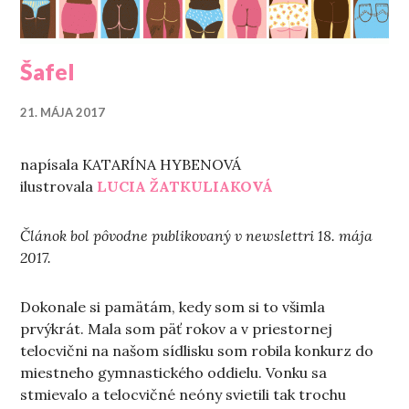
Šafel
21. MÁJA 2017
napísala KATARÍNA HYBENOVÁ
ilustrovala
LUCIA ŽATKULIAKOVÁ
Článok bol pôvodne publikovaný v newslettri 18. mája
2017.
Dokonale si pamätám, kedy som si to všimla
prvýkrát. Mala som päť rokov a v priestornej
telocvični na našom sídlisku som robila konkurz do
miestneho gymnastického oddielu. Vonku sa
stmievalo a telocvičné neóny svietili tak trochu