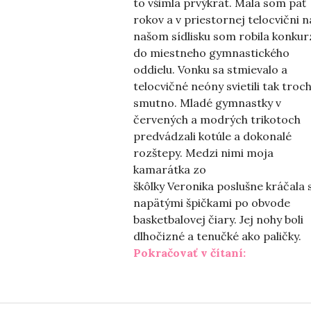
to všimla prvýkrát. Mala som päť
rokov a v priestornej telocvični n
našom sídlisku som robila konkur
do miestneho gymnastického
oddielu. Vonku sa stmievalo a
telocvičné neóny svietili tak troc
smutno. Mladé gymnastky v
červených a modrých trikotoch
predvádzali kotúle a dokonalé
rozštepy. Medzi nimi moja
kamarátka zo
škôlky Veronika poslušne kráčala 
napätými špičkami po obvode
basketbalovej čiary. Jej nohy boli
dlhočizné a tenučké ako paličky.
„Šafel“
Pokračovať v čítaní: