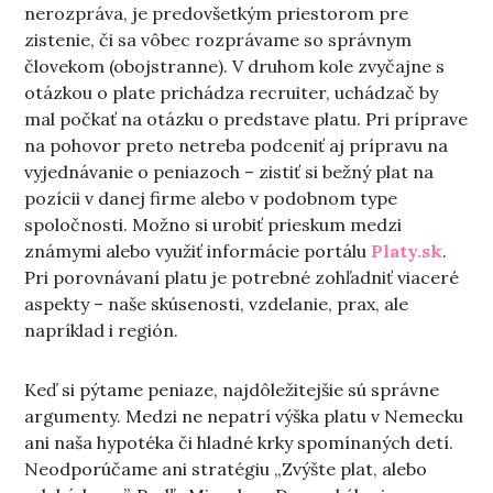
nerozpráva, je predovšetkým priestorom pre
zistenie, či sa vôbec rozprávame so správnym
človekom (obojstranne). V druhom kole zvyčajne s
otázkou o plate prichádza recruiter, uchádzač by
mal počkať na otázku o predstave platu. Pri príprave
na pohovor preto netreba podceniť aj prípravu na
vyjednávanie o peniazoch – zistiť si bežný plat na
pozícii v danej firme alebo v podobnom type
spoločnosti. Možno si urobiť prieskum medzi
známymi alebo využiť informácie portálu
Platy.sk
.
Pri porovnávaní platu je potrebné zohľadniť viaceré
aspekty – naše skúsenosti, vzdelanie, prax, ale
napríklad i región.
Keď si pýtame peniaze, najdôležitejšie sú správne
argumenty. Medzi ne nepatrí výška platu v Nemecku
ani naša hypotéka či hladné krky spomínaných detí.
Neodporúčame ani stratégiu „Zvýšte plat, alebo