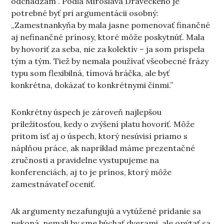
odchádzam”. Podľa Miroslava Draveckého je
potrebné byť pri argumentácii osobný:
„Zamestnankyňa by mala jasne pomenovať finančné
aj nefinančné prínosy, ktoré môže poskytnúť. Mala
by hovoriť za seba, nie za kolektív – ja som prispela
tým a tým. Tiež by nemala používať všeobecné frázy
typu som flexibilná, tímová hráčka, ale byť
konkrétna, dokázať to konkrétnymi činmi.”
Konkrétny úspech je zároveň najlepšou
príležitosťou, kedy o zvýšení platu hovoriť. Môže
pritom ísť aj o úspech, ktorý nesúvisí priamo s
náplňou práce, ak napríklad máme prezentačné
zručnosti a pravidelne vystupujeme na
konferenciách, aj to je prínos, ktorý môže
zamestnávateľ oceniť.
Ak argumenty nezafungujú a vytúžené pridanie sa
nekoná, nemali by sme búchať dverami, ale opýtať sa,