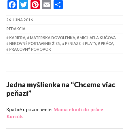
Facebook
Twitter
Pinterest
Email
Share
26. JÚNA 2016
REDAKCIA
KARIÉRA
,
MATERSKÁ DOVOLENKA
,
MICHAELA KUČOVÁ
,
NEROVNÉ POSTAVENIE ŽIEN
,
PENIAZE
,
PLATY
,
PRÁCA
,
PRACOVNÝ POHOVOR
Jedna myšlienka na “
Chceme viac
peňazí
”
Spätné upozornenie:
Mama chodí do práce –
Kurník