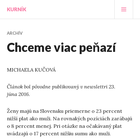
Prejsť
HLA
KURNÍK
na
MEN
obsah
ARCHÍV
Chceme viac peňazí
MICHAELA KUČOVÁ
Článok bol pôvodne publikovaný v newslettri 23.
júna 2016.
Ženy majú na Slovensku priemerne o 23 percent
nižší plat ako muži. Na rovnakých pozíciách zarábajú
o 8 percent menej. Pri otázke na očakávaný plat
uvádzajú o 17 percent nižšiu sumu ako muži.