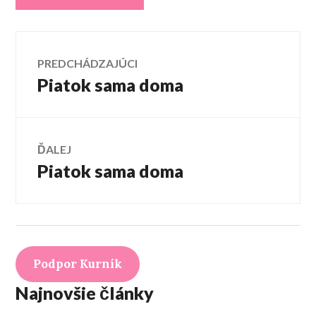
Navigácia
PREDCHÁDZAJÚCI
Piatok sama doma
Predchádzajúci
v
článok:
článku
ĎALEJ
Piatok sama doma
Ďalší
článok:
Podpor Kurník
Najnovšie články