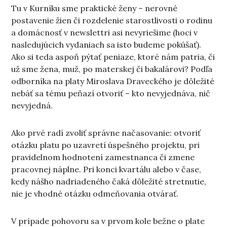
Tu v Kurníku sme praktické ženy – nerovné
postavenie žien či rozdelenie starostlivosti o rodinu
a domácnosť v newslettri asi nevyriešime (hoci v
nasledujúcich vydaniach sa isto budeme pokúšať).
Ako si teda aspoň pýtať peniaze, ktoré nám patria, či
už sme žena, muž, po materskej či bakalárovi? Podľa
odborníka na platy Miroslava Draveckého je dôležité
nebáť sa tému peňazí otvoriť – kto nevyjednáva, nič
nevyjedná.
Ako prvé radí zvoliť správne načasovanie: otvoriť
otázku platu po uzavretí úspešného projektu, pri
pravidelnom hodnotení zamestnanca či zmene
pracovnej náplne. Pri konci kvartálu alebo v čase,
kedy nášho nadriadeného čaká dôležité stretnutie,
nie je vhodné otázku odmeňovania otvárať.
V prípade pohovoru sa v prvom kole bežne o plate