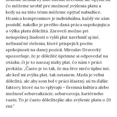
čo môžeme urobiť pre možnosť zvýšenia platu a
kedy sa na túto tému môžeme opýtať nabudúce.
Hranica kompromisov je individuálna, každý vie sám
posúdiť, nakoľko je preňho daná práca uspokojujúca
a výška platu dôležitá. Zároveň možno pri
neúspešnej žiadosti o vyšší plat navrhnúť aj iné,
nefinančné riešenia, ktoré prispejú k pocitu
spokojnosti na danej pozícii. Miroslav Dravecký
upozorňuje, že je dôležité úprimne si odpovedať na
otázku, či je to naozaj nízky plat, čo nám v práci
prekáža: „Často je to tak, že ma štve niečo úplne iné,
ale keď mi zvýšia plat, tak ostanem. Mzda je veľmi
dôležitá, ale aby som bol v práci šťastný, sú tu ďalšie
faktory, ktoré na to vplývajú – firemná kultúra alebo
možnosť sebarealizácie, sebarozvoja, kariérneho
rastu. To je často dôležitejšie ako zvýšenie platu o 20
eur.”