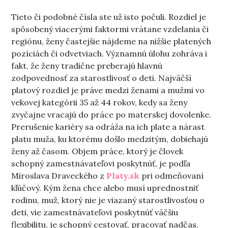
Tieto či podobné čísla ste už isto počuli. Rozdiel je
spôsobený viacerými faktormi vrátane vzdelania či
regiónu, ženy častejšie nájdeme na nižšie platených
pozíciách či odvetviach. Významnú úlohu zohráva i
fakt, že ženy tradične preberajú hlavnú
zodpovednosť za starostlivosť o deti.
Najväčší
platový rozdiel je práve medzi ženami a mužmi vo
vekovej kategórii 35 až 44 rokov, kedy sa ženy
zvyčajne vracajú do práce po materskej dovolenke.
Prerušenie kariéry sa odráža na ich plate a nárast
platu muža, ku ktorému došlo medzitým, dobiehajú
ženy až časom. Objem práce, ktorý je človek
schopný zamestnávateľovi poskytnúť, je podľa
Miroslava Draveckého z
Platy.sk
pri odmeňovaní
kľúčový. Kým žena chce alebo musí uprednostniť
rodinu, muž, ktorý nie je viazaný starostlivosťou o
deti, vie zamestnávateľovi poskytnúť väčšiu
flexibilitu, je schopný cestovať, pracovať nadčas.