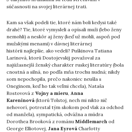
súčasnosti na svojej literárnej trati.
Kam sa však podeli tie, ktoré nám boli kedysi také
drahé? Tie, ktoré vymysleli a opísali muži (lebo ženy
nemohli) a neskôr aj ženy (keď už mohli, aspoň pod
mužskými menami) v dávnej literárnej
histórii najlepšie, ako vedeli? Puškinova Tatiana
Larinová, ktorú Dostojevskij považoval za
najúžasnejší ženský charakter ruskej literatúry (bola
cnostná a silná, no podľa mňa trochu nudná; nikdy
som nepochopila, prečo nakoniec neušla s
Oneginom, keď ho tak veľmi chcela), Nataša
Rostovová z
Vojny a mieru
,
Anna
Kareninová
(ktorú Tolstoj, nech mi nikto nič
nehovorí, potrestal tým skokom pod vlak za odchod
od manžela), sympatická, odvážna a múdra
Dorothea Brooková z románu
Middlemarch
od
George Elliotovej,
Jana Eyrová
Charlotty