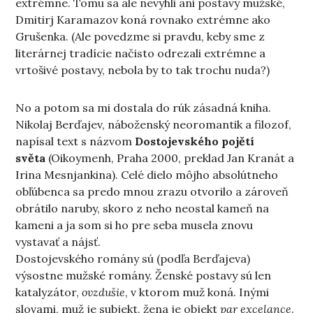
extrémne. Tomu sa ale nevyhli ani postavy mužské,
Dmitirj Karamazov koná rovnako extrémne ako
Grušenka. (Ale povedzme si pravdu, keby sme z
literárnej tradície načisto odrezali extrémne a
vrtošivé postavy, nebola by to tak trochu nuda?)
No a potom sa mi dostala do rúk zásadná kniha.
Nikolaj Berďajev, náboženský neoromantik a filozof,
napísal text s názvom
Dostojevského pojětí
světa
(Oikoymenh, Praha 2000, preklad Jan Kranát a
Irina Mesnjankina). Celé dielo môjho absolútneho
obľúbenca sa predo mnou zrazu otvorilo a zároveň
obrátilo naruby, skoro z neho neostal kameň na
kameni a ja som si ho pre seba musela znovu
vystavať a nájsť.
Dostojevského romány sú (podľa Berďajeva)
výsostne mužské romány. Ženské postavy sú len
katalyzátor,
ovzdušie
, v ktorom muž koná. Inými
slovami, muž je subjekt, žena je objekt
par excelance
.