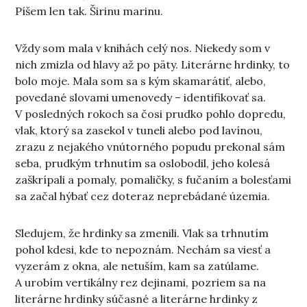
Píšem len tak. Širinu marinu.
Vždy som mala v knihách celý nos. Niekedy som v
nich zmizla od hlavy až po päty. Literárne hrdinky, to
bolo moje. Mala som sa s kým skamarátiť, alebo,
povedané slovami umenovedy – identifikovať sa.
V posledných rokoch sa čosi prudko pohlo dopredu,
vlak, ktorý sa zasekol v tuneli alebo pod lavínou,
zrazu z nejakého vnútorného popudu prekonal sám
seba, prudkým trhnutím sa oslobodil, jeho kolesá
zaškrípali a pomaly, pomaličky, s fučaním a bolesťami
sa začal hýbať cez doteraz neprebádané územia.
Sledujem, že hrdinky sa zmenili. Vlak sa trhnutím
pohol kdesi, kde to nepoznám. Nechám sa viesť a
vyzerám z okna, ale netuším, kam sa zatúlame.
A urobím vertikálny rez dejinami, pozriem sa na
literárne hrdinky súčasné a literárne hrdinky z