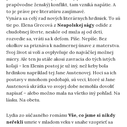
prapôvodne ženský) konflikt, tam vzniká napätie. A
to je práve pre literatúru zaujímavé.
Vynára sa celý rad nových literárnych hrdiniek. To sú
tie po. Elena Grecová z
Neapolskej ságy
odíde z
chudobnej štvrte, neskôr od muža aj od detí,
rozvedie sa, vráti sa k deťom. Píše. Nepíše. Bez
okolkov sa priznáva k nadmernej únave z materstva.
Svoj život si volí a ovplyvňuje do najväčšej možnej
miery. Ale ten ju stále akosi zavracia do tých istých
koľají – len Elenin postoj je už iný, než keby bola
hrdinkou napríklad tej Jane Austenovej. Hoci sa ich
postavy v mnohom podobajú, sú veci, ktoré si Jane
Austenová skrátka vo svojej dobe nemohla dovoliť
napísať – alebo možno mala na všetko iný pohľad. Na
lásku. Na obetu.
Lydia zo súčasného románu
Vše, co jsme si nikdy
neřekli
umrie v mladom veku v snahe vzoprieť sa