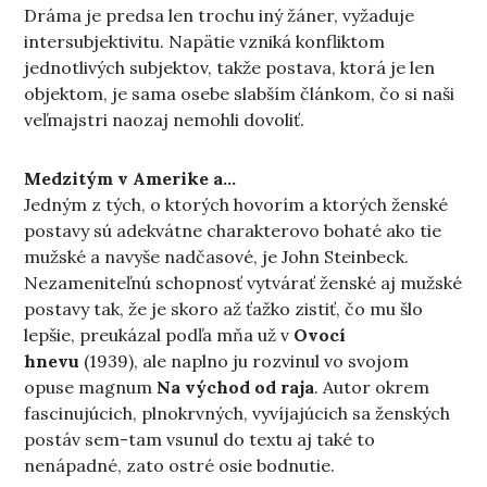
Dráma je predsa len trochu iný žáner, vyžaduje
intersubjektivitu. Napätie vzniká konfliktom
jednotlivých subjektov, takže postava, ktorá je len
objektom, je sama osebe slabším článkom, čo si naši
veľmajstri naozaj nemohli dovoliť.
Medzitým v Amerike a…
Jedným z tých, o ktorých hovorím a ktorých ženské
postavy sú adekvátne charakterovo bohaté ako tie
mužské a navyše nadčasové, je John Steinbeck.
Nezameniteľnú schopnosť vytvárať ženské aj mužské
postavy tak, že je skoro až ťažko zistiť, čo mu šlo
lepšie, preukázal podľa mňa už v
Ovocí
hnevu
(1939), ale naplno ju rozvinul vo svojom
opuse magnum
Na východ od raja
. Autor okrem
fascinujúcich, plnokrvných, vyvíjajúcich sa ženských
postáv sem-tam vsunul do textu aj také to
nenápadné, zato ostré osie bodnutie.