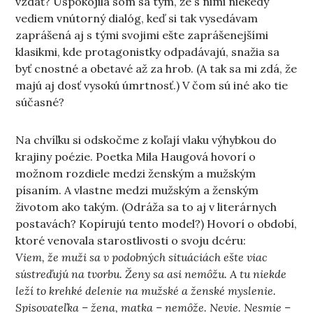
vzdať? Uspokojila som sa tým, že s nimi niekedy
vediem vnútorný dialóg, keď si tak vysedávam
zaprášená aj s tými svojimi ešte zaprášenejšími
klasikmi, kde protagonistky odpadávajú, snažia sa
byť cnostné a obetavé až za hrob. (A tak sa mi zdá, že
majú aj dosť vysokú úmrtnosť.) V čom sú iné ako tie
súčasné?
Na chvíľku si odskočme z koľají vlaku výhybkou do
krajiny poézie. Poetka Mila Haugová hovorí o
možnom rozdiele medzi ženským a mužským
písaním. A vlastne medzi mužským a ženským
životom ako takým. (Odráža sa to aj v literárnych
postavách? Kopírujú tento model?) Hovorí o období,
ktoré venovala starostlivosti o svoju dcéru:
Viem, že muži sa v podobných situáciách ešte viac
sústreďujú na tvorbu. Ženy sa asi nemôžu. A tu niekde
leží to krehké delenie na mužské a ženské myslenie.
Spisovateľka – žena, matka – nemôže. Nevie. Nesmie –