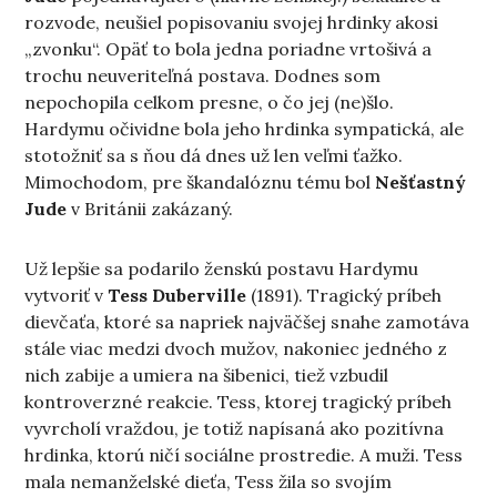
rozvode, neušiel popisovaniu svojej hrdinky akosi
„zvonku“. Opäť to bola jedna poriadne vrtošivá a
trochu neuveriteľná postava. Dodnes som
nepochopila celkom presne, o čo jej (ne)šlo.
Hardymu očividne bola jeho hrdinka sympatická, ale
stotožniť sa s ňou dá dnes už len veľmi ťažko.
Mimochodom, pre škandalóznu tému bol
Nešťastný
Jude
v Británii zakázaný.
Už lepšie sa podarilo ženskú postavu Hardymu
vytvoriť v
Tess Duberville
(1891). Tragický príbeh
dievčaťa, ktoré sa napriek najväčšej snahe zamotáva
stále viac medzi dvoch mužov, nakoniec jedného z
nich zabije a umiera na šibenici, tiež vzbudil
kontroverzné reakcie. Tess, ktorej tragický príbeh
vyvrcholí vraždou, je totiž napísaná ako pozitívna
hrdinka, ktorú ničí sociálne prostredie. A muži. Tess
mala nemanželské dieťa, Tess žila so svojím