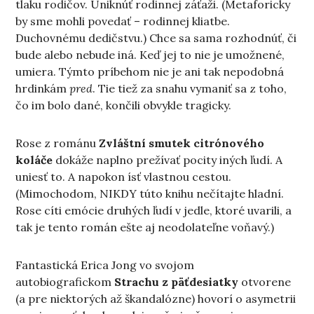
tlaku rodičov. Uniknúť rodinnej záťaži. (Metaforicky
by sme mohli povedať – rodinnej kliatbe.
Duchovnému dedičstvu.) Chce sa sama rozhodnúť, či
bude alebo nebude iná. Keď jej to nie je umožnené,
umiera. Týmto príbehom nie je ani tak nepodobná
hrdinkám
pred
. Tie tiež za snahu vymaniť sa z toho,
čo im bolo dané, končili obvykle tragicky.
Rose z románu
Zvláštní smutek citrónového
koláče
dokáže naplno prežívať pocity iných ľudí. A
uniesť to. A napokon ísť vlastnou cestou.
(Mimochodom, NIKDY túto knihu nečítajte hladní.
Rose cíti emócie druhých ľudí v jedle, ktoré uvarili, a
tak je tento román ešte aj neodolateľne voňavý.)
Fantastická Erica Jong vo svojom
autobiografickom
Strachu z päťdesiatky
otvorene
(a pre niektorých až škandalózne) hovorí o asymetrii