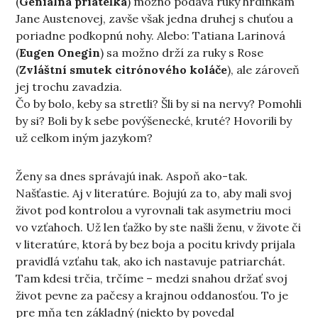
(
Geniálna priateľka
) možno podáva ruky hrdinkám
Jane Austenovej, zavše však jedna druhej s chuťou a
poriadne podkopnú nohy. Alebo: Tatiana Larinová
(
Eugen Onegin
) sa možno drží za ruky s Rose
(
Zvláštní smutek citrónového koláče
), ale zároveň
jej trochu zavadzia.
Čo by bolo, keby sa stretli? Šli by si na nervy? Pomohli
by si? Boli by k sebe povýšenecké, kruté? Hovorili by
už celkom iným jazykom?
Ženy sa dnes správajú inak. Aspoň ako-tak.
Našťastie. Aj v literatúre. Bojujú za to, aby mali svoj
život pod kontrolou a vyrovnali tak asymetriu moci
vo vzťahoch. Už len ťažko by ste našli ženu, v živote či
v literatúre, ktorá by bez boja a pocitu krivdy prijala
pravidlá vzťahu tak, ako ich nastavuje patriarchát.
Tam kdesi trčia, trčíme – medzi snahou držať svoj
život pevne za pačesy a krajnou oddanosťou. To je
pre mňa ten základný (niekto by povedal