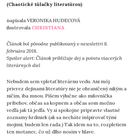
(Chaotické túlačky literatúrou)
napísala VERONIKA HUDECOVÁ
ilustrovala
CHRISTIANA
Článok bol pôvodne publikovaný v newslettri 8.
februára 2018.
Spoiler alert: Článok približuje dej a pointu viacerých
literárnych diel
Nebudem sem vpletať literárnu vedu. Ani môj
prierez dejinami literatúry nie je ohraničený nikým a
ničím, iba mnou. Píšem výlučne ako milovníčka
príbehov, občas sa kopnem a občas som možno
vedľa jak tá jedľa. Vy si spokojne pripravte vlastné
zoznamy hrdiniek (ak sa necháte inšpirovať tými
mojimi, budem len rada.) Tak idem na to, rozpletiem
ten motanec, čo už dlho nosím v hlave.