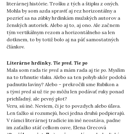
literárnej histórie. Trošku z tých a štipku z oných.
Mohla by som azda spraviť aj rez horizontálny a
pozrieť sa na zúbky hrdinkám mužských autorov a
ženských autoriek. Alebo aj to, aj ono. Ale začnem
tým vertikálnym rezom a horizontálneho sa len
dotknem, to by totiž bolo aj na päť samostatných
článkov.
Literárne hrdinky.
Tie pred. Tie po
Mala som rada
tie pred
a mám rada aj
tie po
. Myslím
na to trhnutie vlaku. Alebo sa ten pohyb skôr podobá
padnutiu lavíny? Alebo – prekročili sme Rubikon a
s
tými pred
si už
tie po
môžu len podávať ruky ponad
priehľadný, ale pevný plot?
Veru, sú iné. Neviem, či je to povzdych alebo úľava.
Len ťažko si rozumejú, hoci jedna druhú podpierajú.
V rámci literárnej tradície im iné neostáva, padne
im zaťažko stáť celkom osve, Elena Grecová