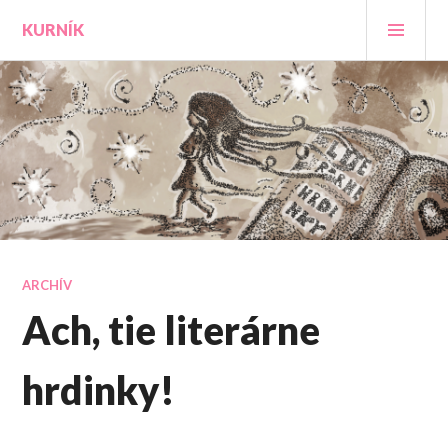
Prejsť
HLA
KURNÍK
na
MEN
obsah
ARCHÍV
Ach, tie literárne
hrdinky!