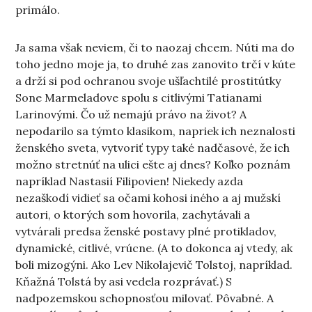
primálo.
Ja sama však neviem, či to naozaj chcem. Núti ma do
toho jedno moje ja, to druhé zas zanovito trčí v kúte
a drží si pod ochranou svoje ušľachtilé prostitútky
Sone Marmeladove spolu s citlivými Tatianami
Larinovými. Čo už nemajú právo na život? A
nepodarilo sa týmto klasikom, napriek ich neznalosti
ženského sveta, vytvoriť typy také nadčasové, že ich
možno stretnúť na ulici ešte aj dnes? Koľko poznám
napríklad Nastasií Filipovien! Niekedy azda
nezaškodí vidieť sa očami kohosi iného a aj mužskí
autori, o ktorých som hovorila, zachytávali a
vytvárali predsa ženské postavy plné protikladov,
dynamické, citlivé, vrúcne. (A to dokonca aj vtedy, ak
boli mizogýni. Ako Lev Nikolajevič Tolstoj, napríklad.
Kňažná Tolstá by asi vedela rozprávať.) S
nadpozemskou schopnosťou milovať. Pôvabné. A