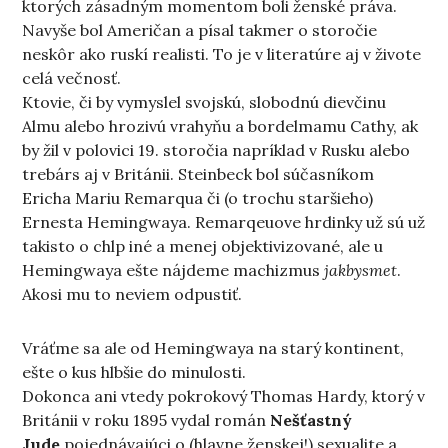
ktorých zásadným momentom boli ženské práva.
Navyše bol Američan a písal takmer o storočie
neskôr ako ruskí realisti. To je v literatúre aj v živote
celá večnosť.
Ktovie, či by vymyslel svojskú, slobodnú dievčinu
Almu alebo hrozivú vrahyňu a bordelmamu Cathy, ak
by žil v polovici 19. storočia napríklad v Rusku alebo
trebárs aj v Británii. Steinbeck bol súčasníkom
Ericha Mariu Remarqua či (o trochu staršieho)
Ernesta Hemingwaya. Remarqeuove hrdinky už sú už
takisto o chlp iné a menej objektivizované, ale u
Hemingwaya ešte nájdeme machizmus
jakbysmet
.
Akosi mu to neviem odpustiť.
Vráťme sa ale od Hemingwaya na starý kontinent,
ešte o kus hlbšie do minulosti.
Dokonca ani vtedy pokrokový Thomas Hardy, ktorý v
Británii v roku 1895 vydal román
Nešťastný
Jude
pojednávajúci o (hlavne ženskej!) sexualite a