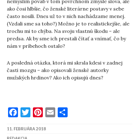
nemyslím pôvab v tom povrchnom zmysle slova, ale
ako čosi hlbšie, čo ženské literárne postavy v sebe
často nosili. Dnes už to v nich nachádzame menej.
(Vzdali sme sa toho?) Možno je to realistickejšie, ale
trochu mi to chýba. Na svoju vlastnú škodu – ale
predsa. Ak by sme ich prestali čítať a vnímať, čo by
nám v príbehoch ostalo?
A posledná otázka, ktorá mi skrsla kdesi v zadnej
časti mozgu – ako opisovali ženské autorky
mužských hrdinov? Ako ich opisujú dnes?
Facebook
Twitter
Pinterest
Email
Share
11. FEBRUÁRA 2018
REDAKCIA