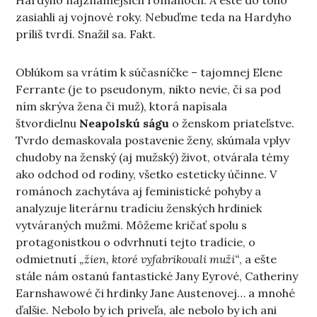
Hardyho najznámejších románoch. A ešte do toho
zasiahli aj vojnové roky. Nebuďme teda na Hardyho
príliš tvrdí. Snažil sa. Fakt.
Oblúkom sa vrátim k súčasníčke – tajomnej Elene
Ferrante (je to pseudonym, nikto nevie, či sa pod
ním skrýva žena či muž), ktorá napísala
štvordielnu
Neapolskú ságu
o ženskom priateľstve.
Tvrdo demaskovala postavenie ženy, skúmala vplyv
chudoby na ženský (aj mužský) život, otvárala témy
ako odchod od rodiny, všetko esteticky účinne. V
románoch zachytáva aj feministické pohyby a
analyzuje literárnu tradíciu ženských hrdiniek
vytváraných mužmi. Môžeme kričať spolu s
protagonistkou o odvrhnutí tejto tradície, o
odmietnutí
„žien, ktoré vyfabrikovali muži“
, a ešte
stále nám ostanú fantastické Jany Eyrové, Catheriny
Earnshawowé či hrdinky Jane Austenovej… a mnohé
ďalšie. Nebolo by ich priveľa, ale nebolo by ich ani