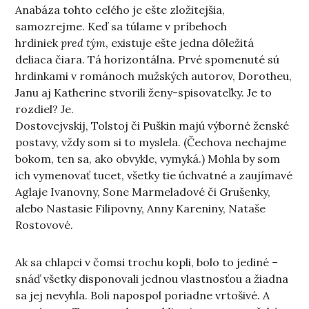
Anabáza tohto celého je ešte zložitejšia,
samozrejme. Keď sa túlame v príbehoch
hrdiniek
pred tým
, existuje ešte jedna dôležitá
deliaca čiara. Tá horizontálna. Prvé spomenuté sú
hrdinkami v románoch mužských autorov, Dorotheu,
Janu aj Katherine stvorili ženy-spisovateľky. Je to
rozdiel? Je.
Dostovejvskij, Tolstoj či Puškin majú výborné ženské
postavy, vždy som si to myslela. (Čechova nechajme
bokom, ten sa, ako obvykle, vymyká.) Mohla by som
ich vymenovať tucet, všetky tie úchvatné a zaujímavé
Aglaje Ivanovny, Sone Marmeladové či Grušenky,
alebo Nastasie Filipovny, Anny Kareniny, Nataše
Rostovové.
Ak sa chlapci v čomsi trochu kopli, bolo to jediné –
snáď všetky disponovali jednou vlastnosťou a žiadna
sa jej nevyhla. Boli napospol poriadne vrtošivé. A