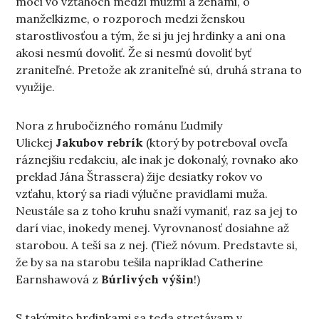
moci vo vzťahoch medzi mužmi a ženami, o
manželkizme, o rozporoch medzi ženskou
starostlivosťou a tým, že si ju jej hrdinky a ani ona
akosi nesmú dovoliť. Že si nesmú dovoliť byť
zraniteľné. Pretože ak zraniteľné sú, druhá strana to
využije.
Nora z hrubočizného románu Ľudmily
Ulickej
Jakubov rebrík
(ktorý by potreboval oveľa
ráznejšiu redakciu, ale inak je dokonalý, rovnako ako
preklad Jána Štrassera) žije desiatky rokov vo
vzťahu, ktorý sa riadi výlučne pravidlami muža.
Neustále sa z toho kruhu snaží vymaniť, raz sa jej to
darí viac, inokedy menej. Vyrovnanosť dosiahne až
starobou. A teší sa z nej. (Tiež nóvum. Predstavte si,
že by sa na starobu tešila napríklad Catherine
Earnshawová z
Búrlivých výšin
!)
S takýmito hrdinkami sa teda stretávam v