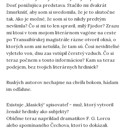
Dosť ponižujúca predstava. Stačilo mi dvakrát
žmurknúť, aby som si uvedomila, že je to skutočne
tak. Ako je možné, že som si to nikdy predtým
nevšimla? Čo si mi to len spravil, milý Fjodor? Zrazu
mi ktosi v tom mojom literárnom vagóne na ceste
po Transsibírskej magistrále rázne otvoril okná, o
ktorých som ani netušila, že tam sú. Čosi neviditeľné
vyletelo von, dnu zas vstúpil čerstvý vzduch. Čo si
teraz počnem s touto informáciou? Kam sa teraz
podejem, bez tvojich literárnych hrdiniek?
Ruských autorov nechajme na chvíľu bokom, hádam
im odľahne.
Existuje „klasický“ spisovateľ – muž, ktorý vytvoril
ženské hrdinky ako subjekty?
Obíďme teraz napríklad dramatikov F. G. Lorcu
alebo spomínaného Čechova, ktorí to dokázali.