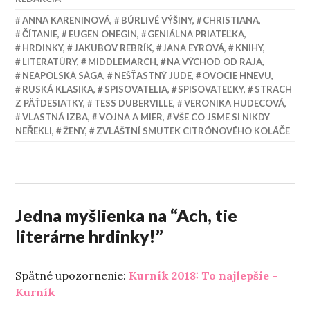
ANNA KARENINOVÁ
,
BÚRLIVÉ VÝŠINY
,
CHRISTIANA
,
ČÍTANIE
,
EUGEN ONEGIN
,
GENIÁLNA PRIATEĽKA
,
HRDINKY
,
JAKUBOV REBRÍK
,
JANA EYROVÁ
,
KNIHY
,
LITERATÚRY
,
MIDDLEMARCH
,
NA VÝCHOD OD RAJA
,
NEAPOLSKÁ SÁGA
,
NEŠŤASTNÝ JUDE
,
OVOCIE HNEVU
,
RUSKÁ KLASIKA
,
SPISOVATELIA
,
SPISOVATEĽKY
,
STRACH
Z PÄŤDESIATKY
,
TESS DUBERVILLE
,
VERONIKA HUDECOVÁ
,
VLASTNÁ IZBA
,
VOJNA A MIER
,
VŠE CO JSME SI NIKDY
NEŘEKLI
,
ŽENY
,
ZVLÁŠTNÍ SMUTEK CITRÓNOVÉHO KOLÁČE
Jedna myšlienka na “
Ach, tie
literárne hrdinky!
”
Spätné upozornenie:
Kurník 2018: To najlepšie –
Kurník