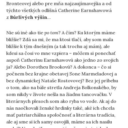
Bronteovej alebo pre mňa najzaujímavejšia a od
týchto všetkých odlišná Catherine Earnshawowá
z
Búrlivých výšin
…
Nie sú iné ako tie
po tom
? A čím? Ku ktorým máme
bližšie? Zdá sa mi, že ma ktosi tlačí, aby som mala
bližšie k tým dnešným (a tak trochu aj mám), ale
kdesi sa čosi vo mne vzpiera – môžem si ponechať
aspoň Catherinu Earnshawovú ako jedno zo svojich
ja? Alebo Dorotheu Brookovú? A dokonca – čo si
počnem bez krajne obetavej Sone Marmeladovej a
bez dynamickej Nataše Rostovovej? Bez jej príbehu
o tom, ako na bále stretla Andreja Bolkonského, by
som nikdy v živote nešla na žiadnu tancovačku. V
literárnych plesoch som ako ryba vo vode. Ak aj do
nás naočkovali ženské hrdinky také, aké ich chcela
mať patriarchálna spoločnosť a literárna tradícia,
ale aj sme si ich samy osvojili, máme sa ich nasilu