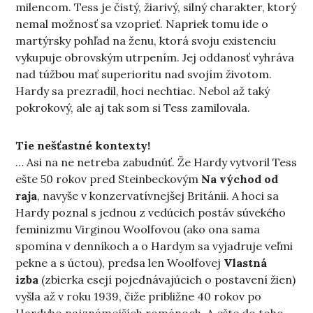
milencom. Tess je čistý, žiarivý, silný charakter, ktorý
nemal možnosť sa vzoprieť. Napriek tomu ide o
martýrsky pohľad na ženu, ktorá svoju existenciu
vykupuje obrovským utrpením. Jej oddanosť vyhráva
nad túžbou mať superioritu nad svojím životom.
Hardy sa prezradil, hoci nechtiac. Nebol až taký
pokrokový, ale aj tak som si Tess zamilovala.
Tie nešťastné kontexty!
… Asi na ne netreba zabudnúť. Že Hardy vytvoril Tess
ešte 50 rokov pred Steinbeckovým
Na východ od
raja
, navyše v konzervatívnejšej Británii. A hoci sa
Hardy poznal s jednou z vedúcich postáv súvekého
feminizmu Virginou Woolfovou (ako ona sama
spomína v denníkoch a o Hardym sa vyjadruje veľmi
pekne a s úctou), predsa len Woolfovej
Vlastná
izba
(zbierka esejí pojednávajúcich o postavení žien)
vyšla až v roku 1939, čiže približne 40 rokov po