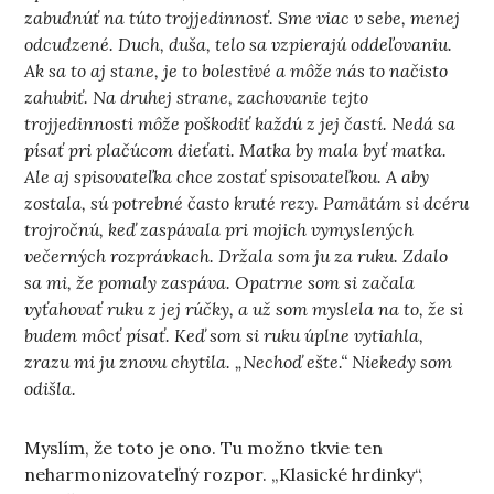
zabudnúť na túto trojjedinnosť. Sme viac v sebe, menej
odcudzené. Duch, duša, telo sa vzpierajú oddeľovaniu.
Ak sa to aj stane, je to bolestivé a môže nás to načisto
zahubiť. Na druhej strane, zachovanie tejto
trojjedinnosti môže poškodiť každú z jej častí. Nedá sa
písať pri plačúcom dieťati. Matka by mala byť matka.
Ale aj spisovateľka chce zostať spisovateľkou. A aby
zostala, sú potrebné často kruté rezy. Pamätám si dcéru
trojročnú, keď zaspávala pri mojich vymyslených
večerných rozprávkach. Držala som ju za ruku. Zdalo
sa mi, že pomaly zaspáva. Opatrne som si začala
vyťahovať ruku z jej rúčky, a už som myslela na to, že si
budem môcť písať. Keď som si ruku úplne vytiahla,
zrazu mi ju znovu chytila. „Nechoď ešte.“ Niekedy som
odišla.
Myslím, že toto je ono. Tu možno tkvie ten
neharmonizovateľný rozpor. „Klasické hrdinky“,