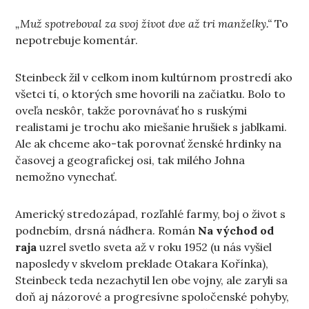
„Muž spotreboval za svoj život dve až tri manželky.“
To
nepotrebuje komentár.
Steinbeck žil v celkom inom kultúrnom prostredí ako
všetci tí, o ktorých sme hovorili na začiatku. Bolo to
oveľa neskôr, takže porovnávať ho s ruskými
realistami je trochu ako miešanie hrušiek s jablkami.
Ale ak chceme ako-tak porovnať ženské hrdinky na
časovej a geografickej osi, tak milého Johna
nemožno vynechať.
Americký stredozápad, rozľahlé farmy, boj o život s
podnebím, drsná nádhera. Román
Na východ od
raja
uzrel svetlo sveta až v roku 1952 (u nás vyšiel
naposledy v skvelom preklade Otakara Kořínka),
Steinbeck teda nezachytil len obe vojny, ale zaryli sa
doň aj názorové a progresívne spoločenské pohyby,