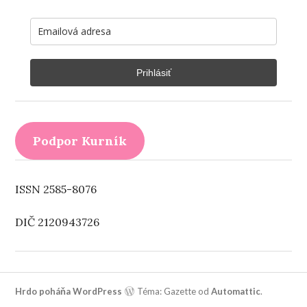
Prihlásiť
Podpor Kurník
ISSN 2585-8076
DIČ 2120943726
Hrdo poháňa WordPress
Téma: Gazette od
Automattic
.