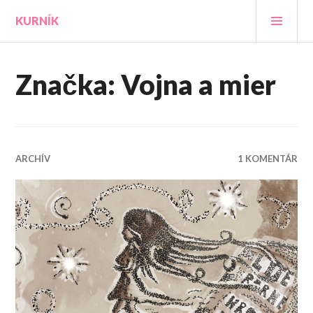
Prejsť
HLA
KURNÍK
na
MEN
obsah
Značka:
Vojna a mier
ARCHÍV
1 KOMENTÁR