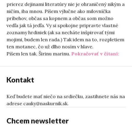
prierez dejinami literatúry nie je ohraničený nikým a
ničím, iba mnou. Píšem výlučne ako milovníčka
príbehov, občas sa kopnem a občas som možno
vedľa jak tá jedľa. Vy si spokojne pripravte vlastné
zoznamy hrdiniek (ak sa necháte inšpirovať tými
mojimi, budem len rada.) Tak idem na to, rozpletiem
ten motanec, čo už dlho nosím v hlave.
„Ach,
Píšem len tak. Širinu marinu.
Pokračovať v čítaní:
Kontakt
Keď budete mať niečo na srdiečku, zastihnete nás na
adrese cauky@naskurnik.sk.
Chcem newsletter