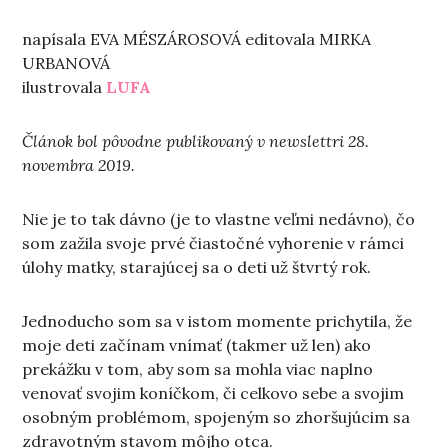
napísala EVA MÉSZÁROSOVÁ editovala MIRKA
URBANOVÁ
ilustrovala
LUFA
Článok bol pôvodne publikovaný v newslettri
28.
novembra 2019.
Nie je to tak dávno (je to vlastne veľmi nedávno), čo
som zažila svoje prvé čiastočné vyhorenie v rámci
úlohy matky, starajúcej sa o deti už štvrtý rok.
Jednoducho som sa v istom momente prichytila, že
moje deti začínam vnímať (takmer už len) ako
prekážku v tom, aby som sa mohla viac naplno
venovať svojim koníčkom, či celkovo sebe a svojim
osobným problémom, spojeným so zhoršujúcim sa
zdravotným stavom môjho otca.