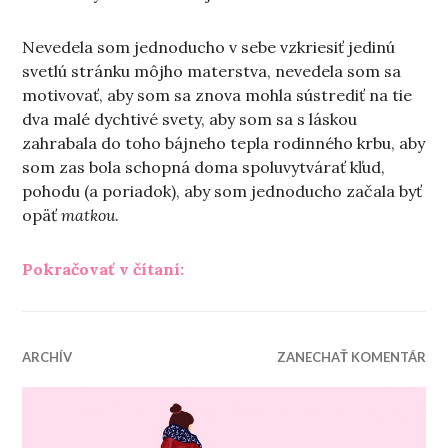
Nevedela som jednoducho v sebe vzkriesiť jedinú
svetlú stránku môjho materstva, nevedela som sa
motivovať, aby som sa znova mohla sústrediť na tie
dva malé dychtivé svety, aby som sa s láskou
zahrabala do toho bájneho tepla rodinného krbu, aby
som zas bola schopná doma spoluvytvárať kľud,
pohodu (a poriadok), aby som jednoducho začala byť
opäť
matkou
.
„O tom peknom v materstve“
Pokračovať v čítaní:
ARCHÍV
ZANECHAŤ KOMENTÁR