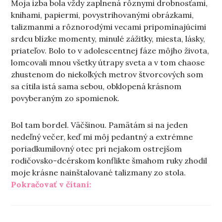
Moja izba bola vždy zaplnená rôznymi drobnosťami,
knihami, papiermi, povystrihovanými obrázkami,
talizmanmi a rôznorodými vecami pripomínajúcimi
srdcu blízke momenty, minulé zážitky, miesta, lásky,
priateľov. Bolo to v adolescentnej fáze môjho života,
lomcovali mnou všetky útrapy sveta a v tom chaose
zhustenom do niekoľkých metrov štvorcových som
sa cítila istá sama sebou, obklopená krásnom
povyberaným zo spomienok.
Bol tam bordel. Väčšinou. Pamätám si na jeden
nedeľný večer, keď mi môj pedantný a extrémne
poriadkumilovný otec pri nejakom ostrejšom
rodičovsko-dcérskom konflikte šmahom ruky zhodil
moje krásne nainštalované talizmany zo stola.
„Deľba (domácej) práce“
Pokračovať v čítaní: