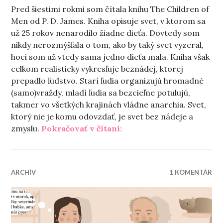
Pred šiestimi rokmi som čítala knihu The Children of
Men od P. D. James. Kniha opisuje svet, v ktorom sa
už 25 rokov nenarodilo žiadne dieťa. Dovtedy som
nikdy nerozmýšľala o tom, ako by taký svet vyzeral,
hoci som už vtedy sama jedno dieťa mala. Kniha však
celkom realisticky vykresľuje beznádej, ktorej
prepadlo ľudstvo. Starí ľudia organizujú hromadné
(samo)vraždy, mladí ľudia sa bezcieľne potulujú,
takmer vo všetkých krajinách vládne anarchia. Svet,
ktorý nie je komu odovzdať, je svet bez nádeje a
„Hodnota rodičovstva“
zmyslu.
Pokračovať v čítaní:
ARCHÍV
1 KOMENTÁR