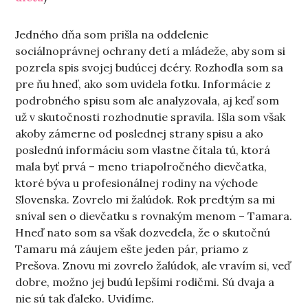
Jedného dňa som prišla na oddelenie
sociálnoprávnej ochrany detí a mládeže, aby som si
pozrela spis svojej budúcej dcéry. Rozhodla som sa
pre ňu hneď, ako som uvidela fotku. Informácie z
podrobného spisu som ale analyzovala, aj keď som
už v skutočnosti rozhodnutie spravila. Išla som však
akoby zámerne od poslednej strany spisu a ako
poslednú informáciu som vlastne čítala tú, ktorá
mala byť prvá – meno triapolročného dievčatka,
ktoré býva u profesionálnej rodiny na východe
Slovenska. Zovrelo mi žalúdok. Rok predtým sa mi
sníval sen o dievčatku s rovnakým menom – Tamara.
Hneď nato som sa však dozvedela, že o skutočnú
Tamaru má záujem ešte jeden pár, priamo z
Prešova. Znovu mi zovrelo žalúdok, ale vravím si, veď
dobre, možno jej budú lepšími rodičmi. Sú dvaja a
nie sú tak ďaleko. Uvidíme.