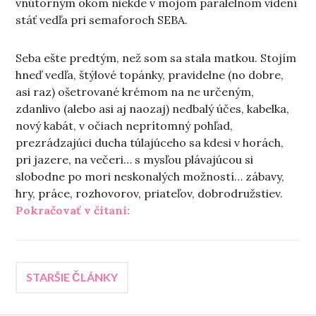
vnútorným okom niekde v mojom paralelnom videní
stáť vedľa pri semaforoch SEBA.
Seba ešte predtým, než som sa stala matkou. Stojím
hneď vedľa, štýlové topánky, pravidelne (no dobre,
asi raz) ošetrované krémom na ne určeným,
zdanlivo (alebo asi aj naozaj) nedbalý účes, kabelka,
nový kabát, v očiach neprítomný pohľad,
prezrádzajúci ducha túlajúceho sa kdesi v horách,
pri jazere, na večeri… s mysľou plávajúcou si
slobodne po mori neskonalých možností… zábavy,
hry, práce, rozhovorov, priateľov, dobrodružstiev.
„Ako ma (ne)zmenilo materstvo
Pokračovať v čítaní:
Navigácia
STARŠIE ČLÁNKY