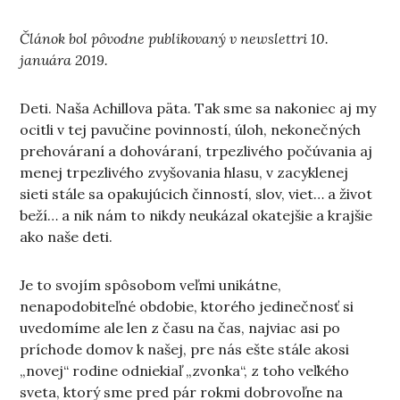
Článok bol pôvodne publikovaný v newslettri 10.
januára 2019.
Deti. Naša Achillova päta. Tak sme sa nakoniec aj my
ocitli v tej pavučine povinností, úloh, nekonečných
prehováraní a dohováraní, trpezlivého počúvania aj
menej trpezlivého zvyšovania hlasu, v zacyklenej
sieti stále sa opakujúcich činností, slov, viet… a život
beží… a nik nám to nikdy neukázal okatejšie a krajšie
ako naše deti.
Je to svojím spôsobom veľmi unikátne,
nenapodobiteľné obdobie, ktorého jedinečnosť si
uvedomíme ale len z času na čas, najviac asi po
príchode domov k našej, pre nás ešte stále akosi
„novej“ rodine odniekiaľ „zvonka“, z toho veľkého
sveta, ktorý sme pred pár rokmi dobrovoľne na