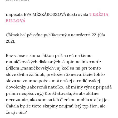
napísala EVA MÉSZÁROSZOVÁ ilustrovala
TERÉZIA
FILLOVÁ
Článok bol pôvodne publikovaný v newslettri 22. júla
2021.
Raz v lese s kamarátkou prišla reč na tému
mamičkovských diskusných skupín na internete.
(Píšem „mamičkovských“, aj keď sa mi pri tomto
slove dvíha žalúdok, pretože rôzne variácie tohto
slova sa vo mne počas materskej a rodičovskej
dovolenky zakorenili natoľko, až mi iný výraz pripadá
priam nespisovný.) Konštatovala, že absolútne
nerozumie, ako som sa ich členkou mohla stať aj ja.
Čakala by, že tieto skupiny zaujmú
istý typ žien
, ale
že
aj mňa
?