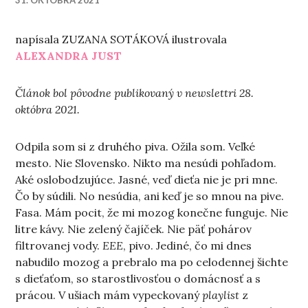
31. OKTÓBRA 2021
napísala ZUZANA SOTÁKOVÁ ilustrovala
ALEXANDRA JUST
Článok bol pôvodne publikovaný v newslettri 28.
októbra 2021.
Odpila som si z druhého piva. Ožila som. Veľké
mesto. Nie Slovensko. Nikto ma nesúdi pohľadom.
Aké oslobodzujúce. Jasné, veď dieťa nie je pri mne.
Čo by súdili. No nesúdia, ani keď je so mnou na pive.
Fasa. Mám pocit, že mi mozog konečne funguje. Nie
litre kávy. Nie zelený čajíček. Nie päť pohárov
filtrovanej vody.
EEE
, pivo. Jediné, čo mi dnes
nabudilo mozog a prebralo ma po celodennej šichte
s dieťaťom, so starostlivosťou o domácnosť a s
prácou. V ušiach mám vypeckovaný
playlist
z