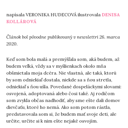
napísala VERONIKA HUDECOVÁ ilustrovala
DENISA
KOLLÁROVÁ
Článok bol pôvodne publikovaný v newslettri 26. marca
2020.
Keď som bola malá a premýšľala som, aká budem, až
budem veľká, vždy sa v myšlienkach okolo mňa
obšmietala moja dcéra. Nie vlastná, ale taká, ktorú
by som odniekiaľ dostala, niekde sa s ňou stretla,
odniekiaľ s ňou ušla. Povedané dospeláckymi slovami:
osvojená, adoptovaná alebo čosi také. Aj rodičom
som zvykla občas nadhodiť, aby sme ešte dali domov
dievčaťu, ktoré ho nemá. Ako som potom rástla,
predstavovala som si, že budem mať svoje deti, ale
určite, určite si k nim ešte nejaké osvojím.