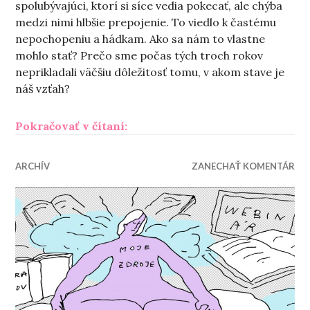
spolubývajúci, ktorí si síce vedia pokecať, ale chýba
medzi nimi hlbšie prepojenie. To viedlo k častému
nepochopeniu a hádkam. Ako sa nám to vlastne
mohlo stať? Prečo sme počas tých troch rokov
neprikladali väčšiu dôležitosť tomu, v akom stave je
náš vzťah?
„Zbližovanie sa v odcudzení“
Pokračovať v čítaní:
ARCHÍV
ZANECHAŤ KOMENTÁR