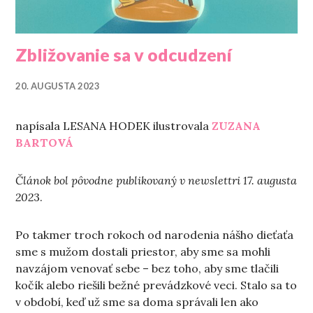
Zbližovanie sa v odcudzení
20. AUGUSTA 2023
napísala LESANA HODEK ilustrovala
ZUZANA
BARTOVÁ
Článok bol pôvodne publikovaný v newslettri 17. augusta
202
3.
Po takmer troch rokoch od narodenia nášho dieťaťa
sme s mužom dostali priestor, aby sme sa mohli
navzájom venovať sebe – bez toho, aby sme tlačili
kočík alebo riešili bežné prevádzkové veci. Stalo sa to
v období, keď už sme sa doma správali len ako