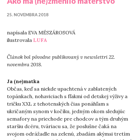
Ako ma (ne)zmenilo materstvo
25. NOVEMBRA 2018
napísala EVA MÉSZÁROSOVÁ
ilustrovala
LUFA
Článok bol pôvodne publikovaný v newslettri 22.
novembra 2018.
Ja (ne)matka
Občas, keď sa niekde upachtená v zablatených
topánkach, nohaviciach s fľakmi od detskej výživy a
tričku XXL z tehotenských čias ponáhľam s
ukričaným synom v kočíku, jedným okom sledujúc
semafory na priechode pre chodcov a tým druhým
staršiu dcéru, tváriacu sa, že poslušne čaká na
svojom odrážadle na zelenú, zbadám akýmsi tretím