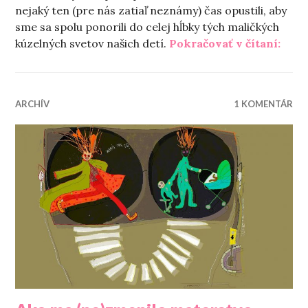
nejaký ten (pre nás zatiaľ neznámy) čas opustili, aby
sme sa spolu ponorili do celej hĺbky tých maličkých
„Ďalš
kúzelných svetov našich detí.
Pokračovať v čítaní:
ARCHÍV
1 KOMENTÁR