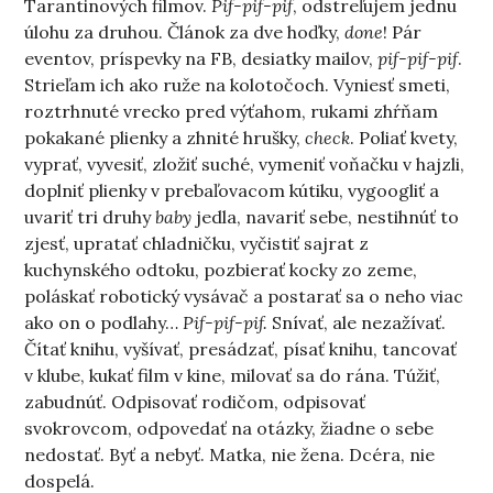
Tarantinových filmov.
Pif-pif-pif
, odstreľujem jednu
úlohu za druhou. Článok za dve hoďky,
done
! Pár
eventov, príspevky na FB, desiatky mailov,
pif-pif-pif
.
Strieľam ich ako ruže na kolotočoch. Vyniesť smeti,
roztrhnuté vrecko pred výťahom, rukami zhŕňam
pokakané plienky a zhnité hrušky,
check
. Poliať kvety,
vyprať, vyvesiť, zložiť suché, vymeniť voňačku v hajzli,
doplniť plienky v prebaľovacom kútiku, vygoogliť a
uvariť tri druhy
baby
jedla, navariť sebe, nestihnúť to
zjesť, upratať chladničku, vyčistiť sajrat z
kuchynského odtoku, pozbierať kocky zo zeme,
poláskať robotický vysávač a postarať sa o neho viac
ako on o podlahy…
Pif-pif-pif.
Snívať, ale nezažívať.
Čítať knihu, vyšívať, presádzať, písať knihu, tancovať
v klube, kukať film v kine, milovať sa do rána. Túžiť,
zabudnúť. Odpisovať rodičom, odpisovať
svokrovcom, odpovedať na otázky, žiadne o sebe
nedostať. Byť a nebyť. Matka, nie žena. Dcéra, nie
dospelá.