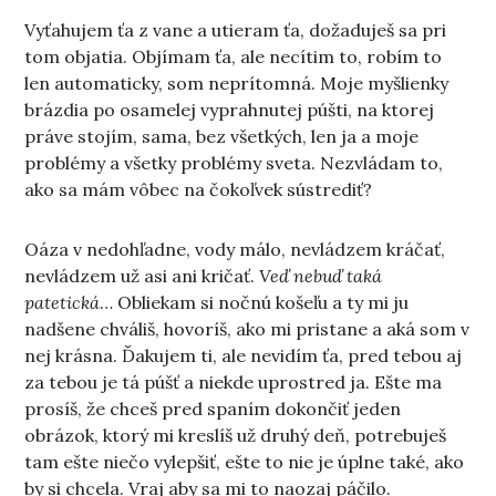
Vyťahujem ťa z vane a utieram ťa, dožaduješ sa pri
tom objatia. Objímam ťa, ale necítim to, robím to
len automaticky, som neprítomná. Moje myšlienky
brázdia po osamelej vyprahnutej púšti, na ktorej
práve stojím, sama, bez všetkých, len ja a moje
problémy a všetky problémy sveta. Nezvládam to,
ako sa mám vôbec na čokoľvek sústrediť?
Oáza v nedohľadne, vody málo, nevládzem kráčať,
nevládzem už asi ani kričať.
Veď nebuď taká
patetická
… Obliekam si nočnú košeľu a ty mi ju
nadšene chváliš, hovoríš, ako mi pristane a aká som v
nej krásna. Ďakujem ti, ale nevidím ťa, pred tebou aj
za tebou je tá púšť a niekde uprostred ja. Ešte ma
prosíš, že chceš pred spaním dokončiť jeden
obrázok, ktorý mi kreslíš už druhý deň, potrebuješ
tam ešte niečo vylepšiť, ešte to nie je úplne také, ako
by si chcela. Vraj aby sa mi to naozaj páčilo.