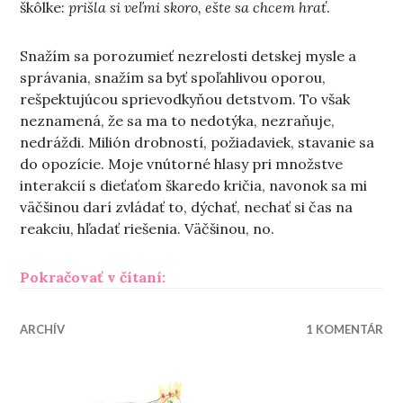
škôlke:
prišla si veľmi skoro, ešte sa chcem hrať
.
Snažím sa porozumieť nezrelosti detskej mysle a
správania, snažím sa byť spoľahlivou oporou,
rešpektujúcou sprievodkyňou detstvom. To však
neznamená, že sa ma to nedotýka, nezraňuje,
nedráždi. Milión drobností, požiadaviek, stavanie sa
do opozície. Moje vnútorné hlasy pri množstve
interakcií s dieťaťom škaredo kričia, navonok sa mi
väčšinou darí zvládať to, dýchať, nechať si čas na
reakciu, hľadať riešenia. Väčšinou, no.
„Zazdrojovať sa“
Pokračovať v čítaní:
ARCHÍV
1 KOMENTÁR