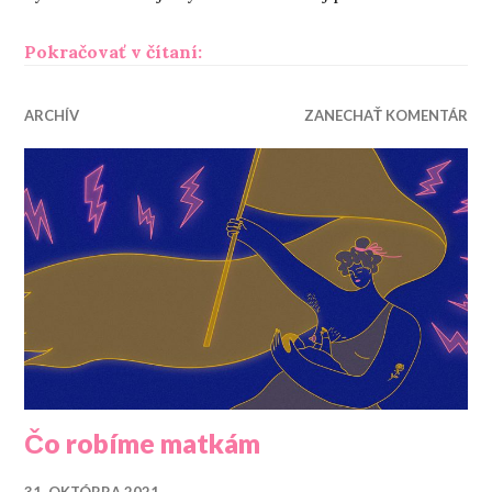
„Tvoja láska“
Pokračovať v čítaní:
ARCHÍV
ZANECHAŤ KOMENTÁR
Čo robíme matkám