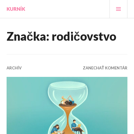
Prejsť
HLA
KURNÍK
na
MEN
obsah
Značka:
rodičovstvo
ARCHÍV
ZANECHAŤ KOMENTÁR