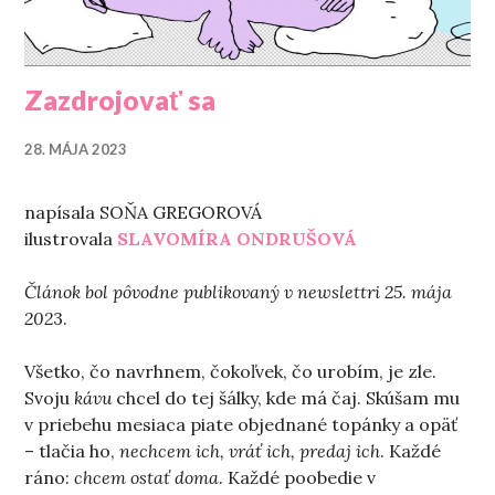
Zazdrojovať sa
28. MÁJA 2023
napísala SOŇA GREGOROVÁ
ilustrovala
SLAVOMÍRA ONDRUŠOVÁ
Článok bol pôvodne publikovaný v newslettri 25. mája
202
3.
Všetko, čo navrhnem, čokoľvek, čo urobím, je zle.
Svoju
kávu
chcel do tej šálky, kde má čaj. Skúšam mu
v priebehu mesiaca piate objednané topánky a opäť
– tlačia ho,
nechcem ich, vráť ich, predaj ich
. Každé
ráno:
chcem ostať doma
. Každé poobedie v