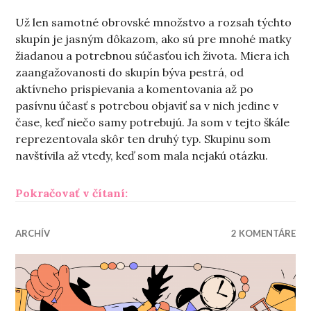
Už len samotné obrovské množstvo a rozsah týchto
skupín je jasným dôkazom, ako sú pre mnohé matky
žiadanou a potrebnou súčasťou ich života. Miera ich
zaangažovanosti do skupín býva pestrá, od
aktívneho prispievania a komentovania až po
pasívnu účasť s potrebou objaviť sa v nich jedine v
čase, keď niečo samy potrebujú. Ja som v tejto škále
reprezentovala skôr ten druhý typ. Skupinu som
navštívila až vtedy, keď som mala nejakú otázku.
„S matkami na internete“
Pokračovať v čítaní:
ARCHÍV
2 KOMENTÁRE