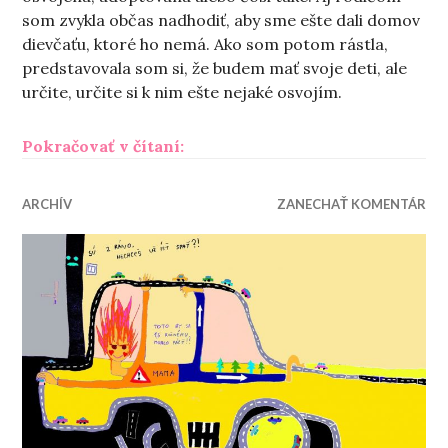
som zvykla občas nadhodiť, aby sme ešte dali domov
dievčaťu, ktoré ho nemá. Ako som potom rástla,
predstavovala som si, že budem mať svoje deti, ale
určite, určite si k nim ešte nejaké osvojím.
„Hľadá sa rodič pre dieťa“
Pokračovať v čítaní:
ARCHÍV
ZANECHAŤ KOMENTÁR