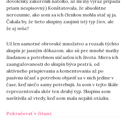
dovolenky zakorenili natoľko, až mi iný výraz pripadá
priam nespisovný.) Konštatovala, že absolútne
nerozumie, ako som sa ich členkou mohla stať aj ja.
Čakala by, že tieto skupiny zaujmú
istý typ žien
, ale
že
aj mňa
?
Už len samotné obrovské množstvo a rozsah týchto
skupín je jasným dôkazom, ako sú pre mnohé matky
žiadanou a potrebnou súčasťou ich života. Miera ich
zaangažovanosti do skupín býva pestrá, od
aktívneho prispievania a komentovania až po
pasívnu účasť s potrebou objaviť sa v nich jedine v
čase, keď niečo samy potrebujú. Ja som v tejto škále
reprezentovala skôr ten druhý typ. Skupinu som
navštívila až vtedy, keď som mala nejakú otázku.
„S matkami na internete“
Pokračovať v čítaní: