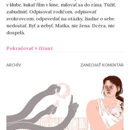
v klube, kukať film v kine, milovať sa do rána. Túžiť,
zabudnúť. Odpisovať rodičom, odpisovať
svokrovcom, odpovedať na otázky, žiadne o sebe
nedostať. Byť a nebyť. Matka, nie žena. Dcéra, nie
dospelá.
„Čo robíme matkám“
Pokračovať v čítaní:
ARCHÍV
ZANECHAŤ KOMENTÁR