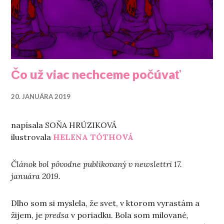
Čo už viac nechceme počúvať
20. JANUÁRA 2019
napísala SOŇA HRÚZIKOVÁ
ilustrovala
HELENA TÓTHOVÁ
Článok bol pôvodne publikovaný v newslettri 17.
januára 2019.
Dlho som si myslela, že svet, v ktorom vyrastám a
žijem, je
predsa
v poriadku. Bola som milované,