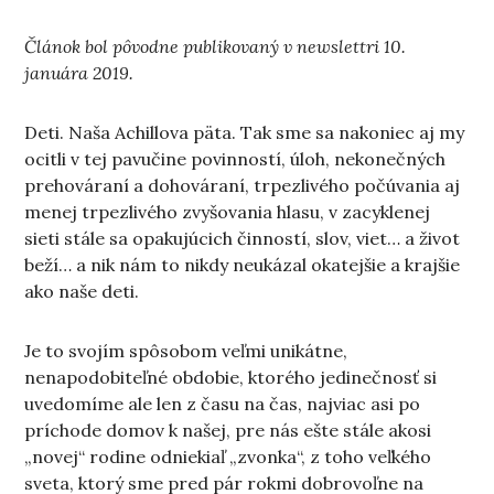
Článok bol pôvodne publikovaný v newslettri 10.
januára 2019.
Deti. Naša Achillova päta. Tak sme sa nakoniec aj my
ocitli v tej pavučine povinností, úloh, nekonečných
prehováraní a dohováraní, trpezlivého počúvania aj
menej trpezlivého zvyšovania hlasu, v zacyklenej
sieti stále sa opakujúcich činností, slov, viet… a život
beží… a nik nám to nikdy neukázal okatejšie a krajšie
ako naše deti.
Je to svojím spôsobom veľmi unikátne,
nenapodobiteľné obdobie, ktorého jedinečnosť si
uvedomíme ale len z času na čas, najviac asi po
príchode domov k našej, pre nás ešte stále akosi
„novej“ rodine odniekiaľ „zvonka“, z toho veľkého
sveta, ktorý sme pred pár rokmi dobrovoľne na