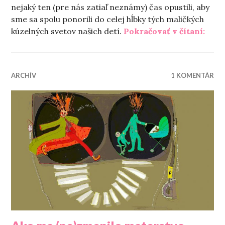
nejaký ten (pre nás zatiaľ neznámy) čas opustili, aby
sme sa spolu ponorili do celej hĺbky tých maličkých
„Ďalš
kúzelných svetov našich detí.
Pokračovať v čítaní:
ARCHÍV
1 KOMENTÁR