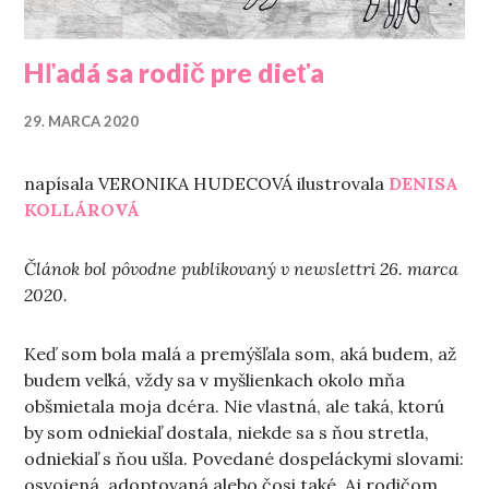
Hľadá sa rodič pre dieťa
29. MARCA 2020
napísala VERONIKA HUDECOVÁ ilustrovala
DENISA
KOLLÁROVÁ
Článok bol pôvodne publikovaný v newslettri 26. marca
2020.
Keď som bola malá a premýšľala som, aká budem, až
budem veľká, vždy sa v myšlienkach okolo mňa
obšmietala moja dcéra. Nie vlastná, ale taká, ktorú
by som odniekiaľ dostala, niekde sa s ňou stretla,
odniekiaľ s ňou ušla. Povedané dospeláckymi slovami:
osvojená, adoptovaná alebo čosi také. Aj rodičom