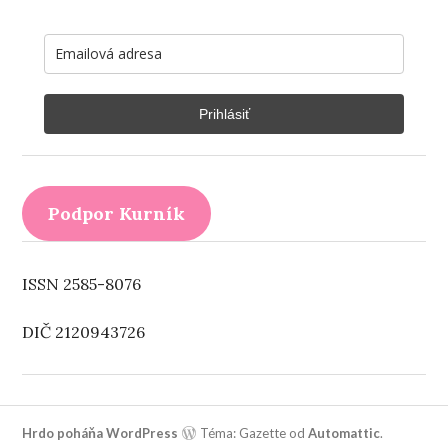
Prihlásiť
Podpor Kurník
ISSN 2585-8076
DIČ 2120943726
Hrdo poháňa WordPress
Téma: Gazette od
Automattic
.