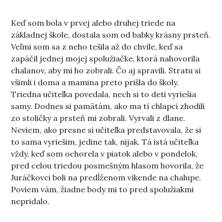
Keď som bola v prvej alebo druhej triede na
základnej škole, dostala som od babky krásny prsteň.
Veľmi som sa z neho tešila až do chvíle, keď sa
zapáčil jednej mojej spolužiačke, ktorá nahovorila
chalanov, aby mi ho zobrali. Čo aj spravili. Stratu si
všimli i doma a mamina preto prišla do školy.
Triedna učiteľka povedala, nech si to deti vyriešia
samy. Dodnes si pamätám, ako ma tí chlapci zhodili
zo stoličky a prsteň mi zobrali. Vyrvali z dlane.
Neviem, ako presne si učiteľka predstavovala, že si
to sama vyriešim, jedine tak, nijak. Tá istá učiteľka
vždy, keď som ochorela v piatok alebo v pondelok,
pred celou triedou posmešným hlasom hovorila, že
Juráčkovci boli na predĺženom víkende na chalupe.
Poviem vám, žiadne body mi to pred spolužiakmi
nepridalo.