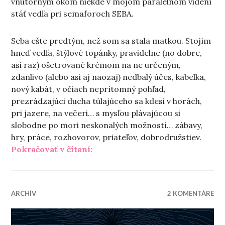
vnútorným okom niekde v mojom paralelnom videní
stáť vedľa pri semaforoch SEBA.
Seba ešte predtým, než som sa stala matkou. Stojím
hneď vedľa, štýlové topánky, pravidelne (no dobre,
asi raz) ošetrované krémom na ne určeným,
zdanlivo (alebo asi aj naozaj) nedbalý účes, kabelka,
nový kabát, v očiach neprítomný pohľad,
prezrádzajúci ducha túlajúceho sa kdesi v horách,
pri jazere, na večeri… s mysľou plávajúcou si
slobodne po mori neskonalých možností… zábavy,
hry, práce, rozhovorov, priateľov, dobrodružstiev.
„Ako ma (ne)zmenilo materstvo
Pokračovať v čítaní:
ARCHÍV
2 KOMENTÁRE