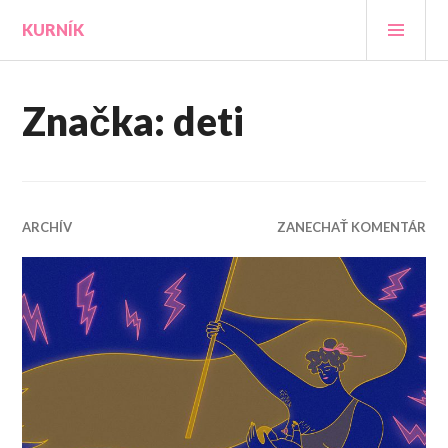
Prejsť
HLA
KURNÍK
na
MEN
obsah
Značka:
deti
ARCHÍV
ZANECHAŤ KOMENTÁR