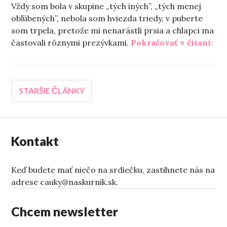
Vždy som bola v skupine „tých iných”, „tých menej
obľúbených”, nebola som hviezda triedy, v puberte
som trpela, pretože mi nenarástli prsia a chlapci ma
„Zo
častovali rôznymi prezývkami.
Pokračovať v čítaní:
Navigácia
STARŠIE ČLÁNKY
v
Kontakt
článkoch
Keď budete mať niečo na srdiečku, zastihnete nás na
adrese cauky@naskurnik.sk.
Chcem newsletter