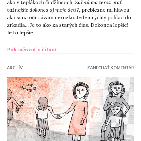
ako v teplákoch či džínsoch.
Začnú ma teraz brať
vážnejšie dokonca aj moje deti?
, preblesne mi hlavou,
ako si na oči dávam ceruzku. Jeden rýchly pohľad do
zrkadla… Je to ako za starých čias. Dokonca lepšie!
Je to lepšie.
„V práci po materskej“
Pokračovať v čítaní:
ARCHÍV
ZANECHAŤ KOMENTÁR