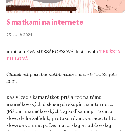
S matkami na internete
25. JÚLA 2021
napísala EVA MÉSZÁROSZOVÁ ilustrovala
TERÉZIA
FILLOVÁ
Článok bol pôvodne publikovaný v newslettri 22. júla
2021.
Raz v lese s kamarátkou prišla reč na tému
mamičkovských diskusných skupín na internete.
(Píšem „mamičkovských“, aj keď sa mi pri tomto
slove dvíha žalúdok, pretože rôzne variácie tohto
slova sa vo mne počas materskej a rodičovskej