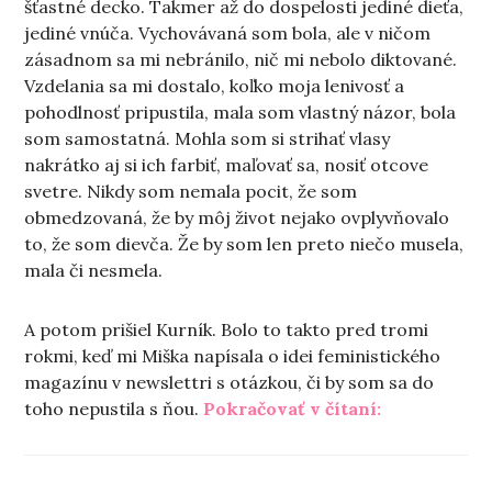
šťastné decko. Takmer až do dospelosti jediné dieťa,
jediné vnúča. Vychovávaná som bola, ale v ničom
zásadnom sa mi nebránilo, nič mi nebolo diktované.
Vzdelania sa mi dostalo, koľko moja lenivosť a
pohodlnosť pripustila, mala som vlastný názor, bola
som samostatná. Mohla som si strihať vlasy
nakrátko aj si ich farbiť, maľovať sa, nosiť otcove
svetre. Nikdy som nemala pocit, že som
obmedzovaná, že by môj život nejako ovplyvňovalo
to, že som dievča. Že by som len preto niečo musela,
mala či nesmela.
A potom prišiel Kurník. Bolo to takto pred tromi
rokmi, keď mi Miška napísala o idei feministického
magazínu v newslettri s otázkou, či by som sa do
„Čo už viac
toho nepustila s ňou.
Pokračovať v čítaní: