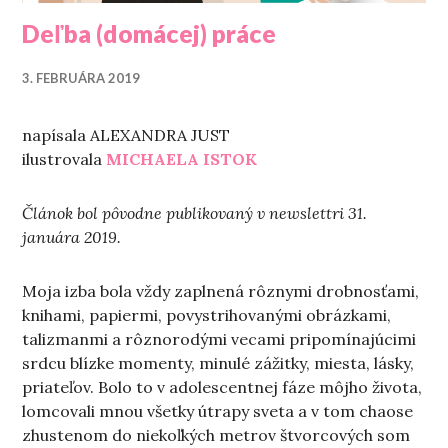
Deľba (domácej) práce
3. FEBRUÁRA 2019
napísala ALEXANDRA JUST
ilustrovala
MICHAELA ISTOK
Článok bol pôvodne publikovaný v newslettri 31.
januára 2019.
Moja izba bola vždy zaplnená rôznymi drobnosťami,
knihami, papiermi, povystrihovanými obrázkami,
talizmanmi a rôznorodými vecami pripomínajúcimi
srdcu blízke momenty, minulé zážitky, miesta, lásky,
priateľov. Bolo to v adolescentnej fáze môjho života,
lomcovali mnou všetky útrapy sveta a v tom chaose
zhustenom do niekoľkých metrov štvorcových som