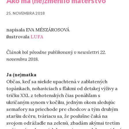
Ako ma (ne)zmenilo materstvo
25. NOVEMBRA 2018
napísala EVA MÉSZÁROSOVÁ
ilustrovala
LUFA
Článok bol pôvodne publikovaný v newslettri 22.
novembra 2018.
Ja (ne)matka
Občas, keď sa niekde upachtená v zablatených
topánkach, nohaviciach s fľakmi od detskej výživy a
tričku XXL z tehotenských čias ponáhľam s
ukričaným synom v kočíku, jedným okom sledujúc
semafory na priechode pre chodcov a tým druhým
staršiu dcéru, tváriacu sa, že poslušne čaká na
svojom odrážadle na zelenú, zbadám akýmsi tretím