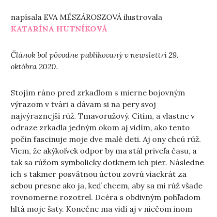
napísala EVA MÉSZÁROSZOVÁ ilustrovala
KATARÍNA HUTNÍKOVÁ
Článok bol pôvodne publikovaný v newslettri 29.
októbra 2020.
Stojím ráno pred zrkadlom s mierne bojovným
výrazom v tvári a dávam si na pery svoj
najvýraznejší rúž. Tmavoružový. Cítim, a vlastne v
odraze zrkadla jedným okom aj vidím, ako tento
počin fascinuje moje dve malé deti. Aj ony chcú rúž.
Viem, že akýkoľvek odpor by ma stál priveľa času, a
tak sa rúžom symbolicky dotknem ich pier. Následne
ich s takmer posvätnou úctou zovrú viackrát za
sebou presne ako ja, keď chcem, aby sa mi rúž všade
rovnomerne rozotrel. Dcéra s obdivným pohľadom
hltá moje šaty. Konečne ma vidí aj v niečom inom