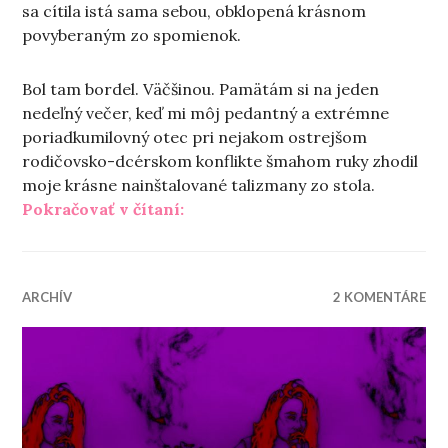
sa cítila istá sama sebou, obklopená krásnom
povyberaným zo spomienok.
Bol tam bordel. Väčšinou. Pamätám si na jeden
nedeľný večer, keď mi môj pedantný a extrémne
poriadkumilovný otec pri nejakom ostrejšom
rodičovsko-dcérskom konflikte šmahom ruky zhodil
moje krásne nainštalované talizmany zo stola.
„Deľba (domácej) práce“
Pokračovať v čítaní:
ARCHÍV
2 KOMENTÁRE