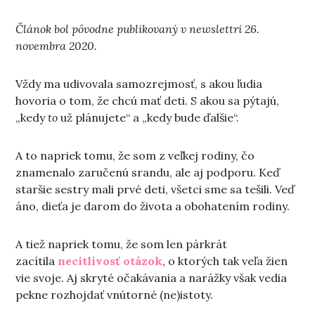
Článok bol pôvodne publikovaný v newslettri 26.
novembra 2020.
Vždy ma udivovala samozrejmosť, s akou ľudia
hovoria o tom, že chcú mať deti. S akou sa pýtajú,
„kedy
to
už plánujete“ a „kedy bude ďalšie“.
A to napriek tomu, že som z veľkej rodiny, čo
znamenalo zaručenú srandu, ale aj podporu. Keď
staršie sestry mali prvé deti, všetci sme sa tešili. Veď
áno, dieťa je darom do života a obohatením rodiny.
A tiež napriek tomu, že som len párkrát
zacítila
necitlivosť otázok
, o ktorých tak veľa žien
vie svoje. Aj skryté očakávania a narážky však vedia
pekne rozhojdať vnútorné (ne)istoty.