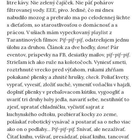
litre kávy. Nie zelený čajíček. Nie päť pohárov
filtrovanej vody.
EEE
, pivo. Jediné, čo mi dnes
nabudilo mozog a prebralo ma po celodennej šichte
s dieťaťom, so starostlivosťou o domácnosť a s
prácou. V ušiach mám vypeckovaný
playlist
z
Tarantinových filmov.
Pif-pif-pif
, odstreľujem jednu
úlohu za druhou. Článok za dve hoďky,
done
! Pár
eventov, príspevky na FB, desiatky mailov,
pif-pif-pif
.
Strieľam ich ako ruže na kolotočoch. Vyniesť smeti,
roztrhnuté vrecko pred výťahom, rukami zhŕňam
pokakané plienky a zhnité hrušky,
check
. Poliať kvety,
vyprať, vyvesiť, zložiť suché, vymeniť voňačku v hajzli,
doplniť plienky v prebaľovacom kútiku, vygoogliť a
uvariť tri druhy
baby
jedla, navariť sebe, nestihnúť to
zjesť, upratať chladničku, vyčistiť sajrat z
kuchynského odtoku, pozbierať kocky zo zeme,
poláskať robotický vysávač a postarať sa o neho viac
ako on o podlahy…
Pif-pif-pif.
Snívať, ale nezažívať.
Čítať knihu, vyšívať, presádzať, písať knihu, tancovať