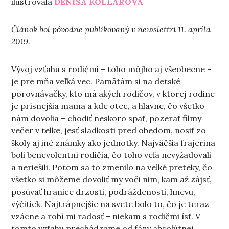
ilustrovala
DENISA KOLLÁROVÁ
Článok bol pôvodne publikovaný v newslettri 11. apríla
2019.
Vývoj vzťahu s rodičmi – toho môjho aj všeobecne –
je pre mňa veľká vec. Pamätám si na detské
porovnávačky, kto má akých rodičov, v ktorej rodine
je prísnejšia mama a kde otec, a hlavne, čo všetko
nám dovolia – chodiť neskoro spať, pozerať filmy
večer v telke, jesť sladkosti pred obedom, nosiť zo
školy aj iné známky ako jednotky. Najväčšia frajerina
boli benevolentní rodičia, čo toho veľa nevyžadovali
a neriešili. Potom sa to zmenilo na veľké preteky, čo
všetko si môžeme dovoliť my voči nim, kam až zájsť,
posúvať hranice drzosti, podráždenosti, hnevu,
výčitiek. Najtrápnejšie na svete bolo to, čo je teraz
vzácne a robí mi radosť – niekam s rodičmi ísť. V
tomto vzťahu prechádzame od fázy absolútnej