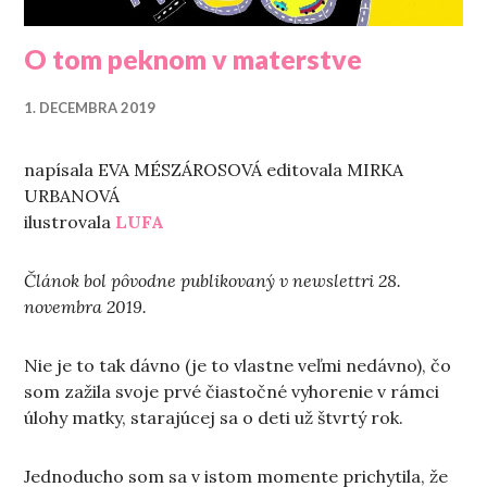
O tom peknom v materstve
1. DECEMBRA 2019
napísala EVA MÉSZÁROSOVÁ editovala MIRKA
URBANOVÁ
ilustrovala
LUFA
Článok bol pôvodne publikovaný v newslettri
28.
novembra 2019.
Nie je to tak dávno (je to vlastne veľmi nedávno), čo
som zažila svoje prvé čiastočné vyhorenie v rámci
úlohy matky, starajúcej sa o deti už štvrtý rok.
Jednoducho som sa v istom momente prichytila, že