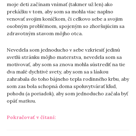
moje deti začínam vnímať (takmer už len) ako
prekážku v tom, aby som sa mohla viac naplno
venovať svojim koníčkom, či celkovo sebe a svojim
osobným problémom, spojeným so zhoršujúcim sa
zdravotným stavom môjho otca.
Nevedela som jednoducho v sebe vzkriesiť jedinú
svetlú stránku môjho materstva, nevedela som sa
motivovať, aby som sa znova mohla sústrediť na tie
dva malé dychtivé svety, aby som sa s láskou
zahrabala do toho bájneho tepla rodinného krbu, aby
som zas bola schopná doma spoluvytvárať kľud,
pohodu (a poriadok), aby som jednoducho začala byť
opäť
matkou
.
„O tom peknom v materstve“
Pokračovať v čítaní: