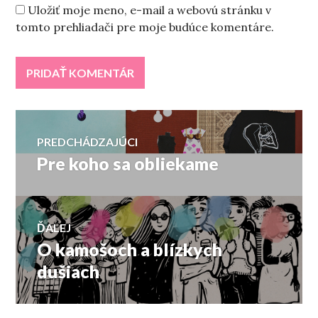
Uložiť moje meno, e-mail a webovú stránku v
tomto prehliadači pre moje budúce komentáre.
Navigácia
PREDCHÁDZAJÚCI
Pre koho sa obliekame
Predchádzajúci
v
článok:
článku
ĎALEJ
O kamošoch a blízkych
Ďalší
článok:
dušiach