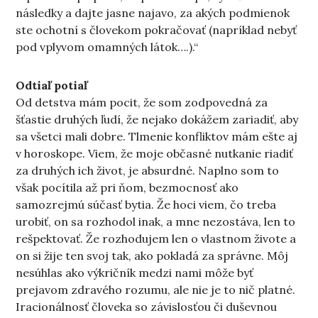
následky a dajte jasne najavo, za akých podmienok
ste ochotní s človekom pokračovať (napríklad nebyť
pod vplyvom omamných látok….).“
Odtiaľ potiaľ
Od detstva mám pocit, že som zodpovedná za
šťastie druhých ľudí, že nejako dokážem zariadiť, aby
sa všetci mali dobre. Tlmenie konfliktov mám ešte aj
v horoskope. Viem, že moje občasné nutkanie riadiť
za druhých ich život, je absurdné. Naplno som to
však pocítila až pri ňom, bezmocnosť ako
samozrejmú súčasť bytia. Že hoci viem, čo treba
urobiť, on sa rozhodol inak, a mne nezostáva, len to
rešpektovať. Že rozhodujem len o vlastnom živote a
on si žije ten svoj tak, ako pokladá za správne. Môj
nesúhlas ako výkričník medzi nami môže byť
prejavom zdravého rozumu, ale nie je to nič platné.
Iracionálnosť človeka so závislosťou či duševnou