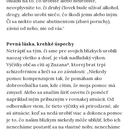
ohľadu na to, čo urobíte alebo neurobíte,
neovplyvníte to, či druhý človek bude užívať alkohol,
drogy, alebo urobí niečo, čo škodí jemu alebo iným.
Či sa niekto stane abstinentom (zbaví poruchy),
závisí od neho, nie od vás.“
Pevná láska, krehké úspechy
Netrápiť sa tým, či sme pre svojich blízkych urobili
naozaj všetko a dosť, je však nadľudský výkon.
Výčitky občas cíti aj Zuzana*, ktorej brat trpí
schizofréniou a lieči sa zo závislosti: „Niekedy
pomoc kompenzujem tak, že pomáham ako
dobrovoľníčka tam, kde cítim, že moja pomoc má
zmysel. Alebo sa snažím šíriť osvetu či pomôcť
napríklad iným príbuzným v rovnakej situácii. Od
odborníkov viem, že tieto výčitky sú prirodzené, ale
sú situácie, keď sa nedá urobiť viac a dokonca pomoc
je to, čo našim blízkym niekedy môže ublížiť, lebo ich
nenecháme postaviť sa na vlastné nohy, nenecháme