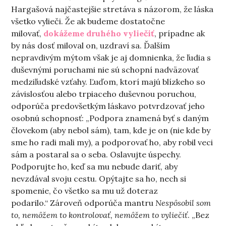
Hargašová najčastejšie stretáva s názorom, že láska
všetko vylieči. Že ak budeme dostatočne
milovať,
dokážeme druhého vyliečiť
, prípadne ak
by nás dosť miloval on, uzdraví sa. Ďalším
nepravdivým mýtom však je aj domnienka, že ľudia s
duševnými poruchami nie sú schopní nadväzovať
medziľudské vzťahy. Ľuďom, ktorí majú blízkeho so
závislosťou alebo trpiaceho duševnou poruchou,
odporúča predovšetkým láskavo potvrdzovať jeho
osobnú schopnosť: „Podpora znamená byť s daným
človekom (aby nebol sám), tam, kde je on (nie kde by
sme ho radi mali my), a podporovať ho, aby robil veci
sám a postaral sa o seba. Oslavujte úspechy.
Podporujte ho, keď sa mu nebude dariť, aby
nevzdával svoju cestu. Opýtajte sa ho, nech si
spomenie, čo všetko sa mu už doteraz
podarilo.“ Zároveň odporúča mantru
Nespôsobil som
to, nemôžem to kontrolovať, nemôžem to vyliečiť
. „Bez