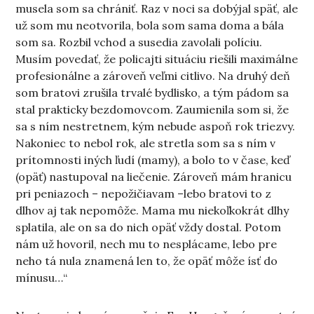
musela som sa chrániť. Raz v noci sa dobýjal späť, ale
už som mu neotvorila, bola som sama doma a bála
som sa. Rozbil vchod a susedia zavolali políciu.
Musím povedať, že policajti situáciu riešili maximálne
profesionálne a zároveň veľmi citlivo. Na druhý deň
som bratovi zrušila trvalé bydlisko, a tým pádom sa
stal prakticky bezdomovcom. Zaumienila som si, že
sa s ním nestretnem, kým nebude aspoň rok triezvy.
Nakoniec to nebol rok, ale stretla som sa s ním v
prítomnosti iných ľudí (mamy), a bolo to v čase, keď
(opäť) nastupoval na liečenie. Zároveň mám hranicu
pri peniazoch – nepožičiavam –lebo bratovi to z
dlhov aj tak nepomôže. Mama mu niekoľkokrát dlhy
splatila, ale on sa do nich opäť vždy dostal. Potom
nám už hovoril, nech mu to nesplácame, lebo pre
neho tá nula znamená len to, že opäť môže ísť do
mínusu…“