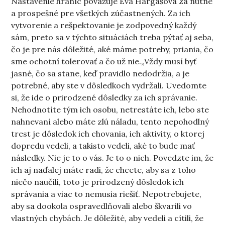
Nastavenie hraníc považuje Eva Hargašová za nutné
a prospešné pre všetkých zúčastnených. Za ich
vytvorenie a rešpektovanie je zodpovedný každý
sám, preto sa v týchto situáciách treba pýtať aj seba,
čo je pre nás dôležité, aké máme potreby, priania, čo
sme ochotní tolerovať a čo už nie.„Vždy musí byť
jasné, čo sa stane, keď pravidlo nedodržia, a je
potrebné, aby ste v dôsledkoch vydržali. Uvedomte
si, že ide o prirodzené dôsledky za ich správanie.
Nehodnotíte tým ich osobu, netrestáte ich, lebo ste
nahnevaní alebo máte zlú náladu, tento nepohodlný
trest je dôsledok ich chovania, ich aktivity, o ktorej
dopredu vedeli, a takisto vedeli, aké to bude mať
následky. Nie je to o vás. Je to o nich. Povedzte im, že
ich aj naďalej máte radi, že chcete, aby sa z toho
niečo naučili, toto je prirodzený dôsledok ich
správania a viac to nemusia riešiť. Nepotrebujete,
aby sa dookola ospravedlňovali alebo škvarili vo
vlastných chybách. Je dôležité, aby vedeli a cítili, že