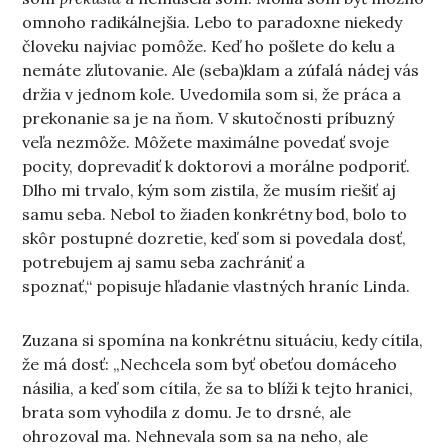
omnoho radikálnejšia. Lebo to paradoxne niekedy
človeku najviac pomôže. Keď ho pošlete do kelu a
nemáte zľutovanie. Ale (seba)klam a zúfalá nádej vás
držia v jednom kole. Uvedomila som si, že práca a
prekonanie sa je na ňom. V skutočnosti príbuzný
veľa nezmôže. Môžete maximálne povedať svoje
pocity, doprevadiť k doktorovi a morálne podporiť.
Dlho mi trvalo, kým som zistila, že musím riešiť aj
samu seba. Nebol to žiaden konkrétny bod, bolo to
skôr postupné dozretie, keď som si povedala dosť,
potrebujem aj samu seba zachrániť a
spoznať,“ popisuje hľadanie vlastných hraníc Linda.
Zuzana si spomína na konkrétnu situáciu, kedy cítila,
že má dosť: „Nechcela som byť obeťou domáceho
násilia, a keď som cítila, že sa to blíži k tejto hranici,
brata som vyhodila z domu. Je to drsné, ale
ohrozoval ma. Nehnevala som sa na neho, ale