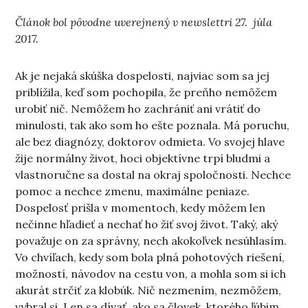
Článok bol pôvodne uverejnený v newslettri 27. júla
2017.
Ak je nejaká skúška dospelosti, najviac som sa jej
priblížila, keď som pochopila, že preňho nemôžem
urobiť nič. Nemôžem ho zachrániť ani vrátiť do
minulosti, tak ako som ho ešte poznala. Má poruchu,
ale bez diagnózy, doktorov odmieta. Vo svojej hlave
žije normálny život, hoci objektívne trpí bludmi a
vlastnoručne sa dostal na okraj spoločnosti. Nechce
pomoc a nechce zmenu, maximálne peniaze.
Dospelosť prišla v momentoch, kedy môžem len
nečinne hľadieť a nechať ho žiť svoj život. Taký, aký
považuje on za správny, nech akokoľvek nesúhlasím.
Vo chvíľach, kedy som bola plná pohotových riešení,
možností, návodov na cestu von, a mohla som si ich
akurát strčiť za klobúk. Nič nezmením, nezmôžem,
vybral si. Len sa dívať, ako sa človek, ktorého ľúbim,