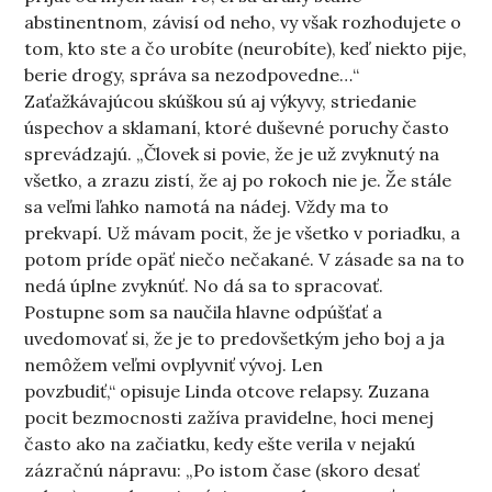
abstinentnom, závisí od neho, vy však rozhodujete o
tom, kto ste a čo urobíte (neurobíte), keď niekto pije,
berie drogy, správa sa nezodpovedne…“
Zaťažkávajúcou skúškou sú aj výkyvy, striedanie
úspechov a sklamaní, ktoré duševné poruchy často
sprevádzajú. „Človek si povie, že je už zvyknutý na
všetko, a zrazu zistí, že aj po rokoch nie je. Že stále
sa veľmi ľahko namotá na nádej. Vždy ma to
prekvapí. Už mávam pocit, že je všetko v poriadku, a
potom príde opäť niečo nečakané. V zásade sa na to
nedá úplne zvyknúť. No dá sa to spracovať.
Postupne som sa naučila hlavne odpúšťať a
uvedomovať si, že je to predovšetkým jeho boj a ja
nemôžem veľmi ovplyvniť vývoj. Len
povzbudiť,“ opisuje Linda otcove relapsy. Zuzana
pocit bezmocnosti zažíva pravidelne, hoci menej
často ako na začiatku, kedy ešte verila v nejakú
zázračnú nápravu: „Po istom čase (skoro desať