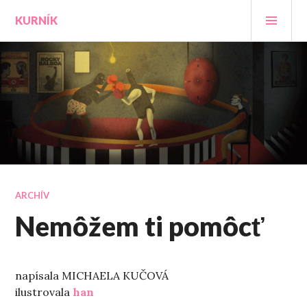
Prejsť
HLA
KURNÍK
na
MEN
obsah
ARCHÍV
Nemôžem ti pomôcť
napísala MICHAELA KUČOVÁ
ilustrovala
han