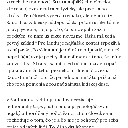
strach, bezmocnosť. Strata najbližšieho človeka,
ktorého človek nestráca fyzicky, ale predsa ho
stráca. Ten človek vyzerá rovnako, ale nemá city.
Radosť sú záblesky nádeje. Láska je tam stále, tá nie
je ovplyvnená, to je preto, čo sme spolu zažili
predtým, to nám už nikto nevezme, láska má teda
pevný základ.“ Pre Lindu je najťažšie zostať trpezlivá
a chápavá: „Po sklamaní je dôležité odpustiť, ale tiež
nepotláčať svoje pocity. Radosť mám z toho, že mám
znovu otca. Strácal sa mi pred očami a zrazu opäť
spoznávam čistého, pekného a silného človeka.
Radosť mi tiež robí, že paradoxne mi táto príšerná
choroba pomohla spoznať zákutia ľudskej duše.“
V žiadnom z týchto prípadov neexistuje
jednoduchý
happyend
a podľa psychologičky ani
nejaký odporúčaný počet šancí: „Len človek sám
rozhoduje o tom, čo je a čo nie je ochotný pre seba
prijať od iných ľudí. To, či sa druhý stane