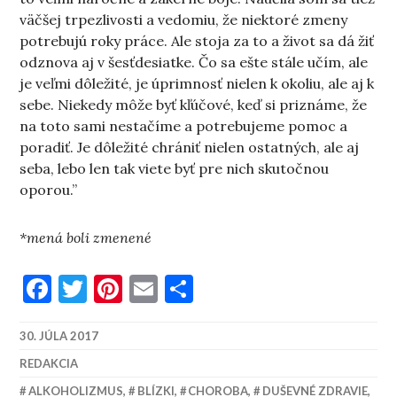
väčšej trpezlivosti a vedomiu, že niektoré zmeny
potrebujú roky práce. Ale stoja za to a život sa dá žiť
odznova aj v šesťdesiatke. Čo sa ešte stále učím, ale
je veľmi dôležité, je úprimnosť nielen k okoliu, ale aj k
sebe. Niekedy môže byť kľúčové, keď si priznáme, že
na toto sami nestačíme a potrebujeme pomoc a
poradiť. Je dôležité chrániť nielen ostatných, ale aj
seba, lebo len tak viete byť pre nich skutočnou
oporou.”
*mená boli zmenené
Facebook
Twitter
Pinterest
Email
Share
30. JÚLA 2017
REDAKCIA
ALKOHOLIZMUS
,
BLÍZKI
,
CHOROBA
,
DUŠEVNÉ ZDRAVIE
,