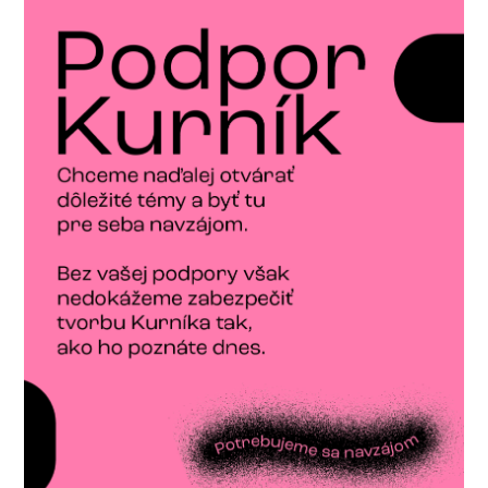
a
ť
: