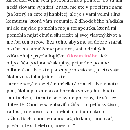
klubu dali veľmi veľa povzbudenia a pomoci, čo sa ani
nedá slovami vyjadriť. Zrazu nie ste v probléme sami
(za ktorý sa ešte aj hanbíte), ale je s vami veľmi silná
komunita, ktorá vám rozumie. Z dlhodobého hľadiska
mi ale najviac pomohla moja terapeutka, ktorá mi
pomohla nájsť chuť a silu riešiť aj svoj vlastný život a
nie iba ten otcov.“ Bez toho, aby sme sa dobre starali
o seba, sa nemôžeme postarať ani o druhých,
zdôrazňuje psychologička.
Okrem iného
tiež
odporúča podporné skupiny, prípadne pomoc
odborníka. „Nie ste platený profesionál, preto vaša
úloha vo vzťahu je iná – ste
súrodenec/manžel/manželka/priateľ… Nemusíte
plniť úlohu plateného odborníka vo vzťahu –buďte
sami sebou, starajte sa o svoje potreby, tie sú tiež
dôležité. Choďte sa zabaviť, užiť si dospelácky život,
radosť, rozhovor s priateľmi aj o inom ako o
ťažkostiach, choďte na masáž, do kina, tancovať,
prečítajte si beletriu, poéziu….“