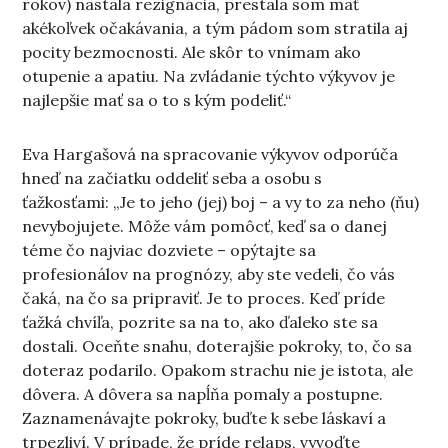
rokov) nastala rezignácia, prestala som mať
akékoľvek očakávania, a tým pádom som stratila aj
pocity bezmocnosti. Ale skôr to vnímam ako
otupenie a apatiu. Na zvládanie týchto výkyvov je
najlepšie mať sa o to s kým podeliť.“
Eva Hargašová na spracovanie výkyvov odporúča
hneď na začiatku oddeliť seba a osobu s
ťažkosťami: „Je to jeho (jej) boj – a vy to za neho (ňu)
nevybojujete. Môže vám pomôcť, keď sa o danej
téme čo najviac dozviete – opýtajte sa
profesionálov na prognózy, aby ste vedeli, čo vás
čaká, na čo sa pripraviť. Je to proces. Keď príde
ťažká chvíľa, pozrite sa na to, ako ďaleko ste sa
dostali. Oceňte snahu, doterajšie pokroky, to, čo sa
doteraz podarilo. Opakom strachu nie je istota, ale
dôvera. A dôvera sa napĺňa pomaly a postupne.
Zaznamenávajte pokroky, buďte k sebe láskaví a
trpezliví. V prípade, že príde relaps, vyvoďte