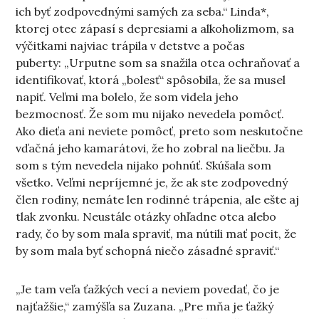
ich byť zodpovednými samých za seba.“ Linda*,
ktorej otec zápasí s depresiami a alkoholizmom, sa
výčitkami najviac trápila v detstve a počas
puberty: „Urputne som sa snažila otca ochraňovať a
identifikovať, ktorá „bolesť“ spôsobila, že sa musel
napiť. Veľmi ma bolelo, že som videla jeho
bezmocnosť. Že som mu nijako nevedela pomôcť.
Ako dieťa ani neviete pomôcť, preto som neskutočne
vďačná jeho kamarátovi, že ho zobral na liečbu. Ja
som s tým nevedela nijako pohnúť. Skúšala som
všetko. Veľmi nepríjemné je, že ak ste zodpovedný
člen rodiny, nemáte len rodinné trápenia, ale ešte aj
tlak zvonku. Neustále otázky ohľadne otca alebo
rady, čo by som mala spraviť, ma nútili mať pocit, že
by som mala byť schopná niečo zásadné spraviť.“
„Je tam veľa ťažkých vecí a neviem povedať, čo je
najťažšie,“ zamýšľa sa Zuzana. „Pre mňa je ťažký