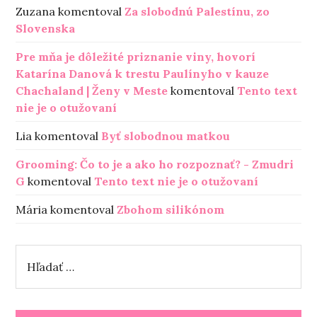
Zuzana
komentoval
Za slobodnú Palestínu, zo
Slovenska
Pre mňa je dôležité priznanie viny, hovorí
Katarína Danová k trestu Paulínyho v kauze
Chachaland | Ženy v Meste
komentoval
Tento text
nie je o otužovaní
Lia
komentoval
Byť slobodnou matkou
Grooming: Čo to je a ako ho rozpoznať? - Zmudri
G
komentoval
Tento text nie je o otužovaní
Mária
komentoval
Zbohom silikónom
H
ľ
a
d