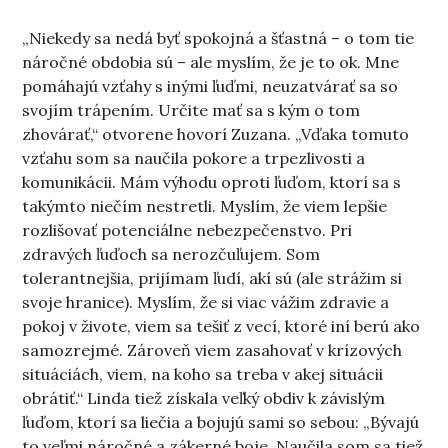
„Niekedy sa nedá byť spokojná a šťastná – o tom tie
náročné obdobia sú – ale myslím, že je to ok. Mne
pomáhajú vzťahy s inými ľuďmi, neuzatvárať sa so
svojím trápením. Určite mať sa s kým o tom
zhovárať,“ otvorene hovorí Zuzana. „Vďaka tomuto
vzťahu som sa naučila pokore a trpezlivosti a
komunikácii. Mám výhodu oproti ľuďom, ktorí sa s
takýmto niečím nestretli. Myslím, že viem lepšie
rozlišovať potenciálne nebezpečenstvo. Pri
zdravých ľuďoch sa nerozčuľujem. Som
tolerantnejšia, prijímam ľudí, akí sú (ale strážim si
svoje hranice). Myslím, že si viac vážim zdravie a
pokoj v živote, viem sa tešiť z vecí, ktoré iní berú ako
samozrejmé. Zároveň viem zasahovať v krízových
situáciách, viem, na koho sa treba v akej situácii
obrátiť.“ Linda tiež získala veľký obdiv k závislým
ľuďom, ktorí sa liečia a bojujú sami so sebou: „Bývajú
to veľmi náročné a zákerné boje. Naučila som sa tiež