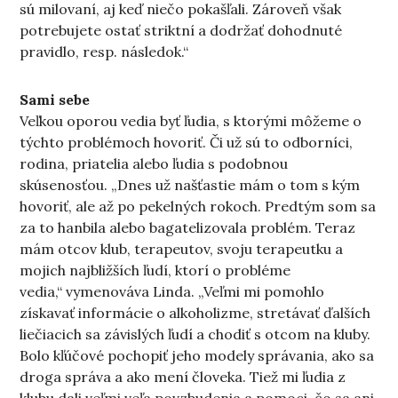
sú milovaní, aj keď niečo pokašľali. Zároveň však
potrebujete ostať striktní a dodržať dohodnuté
pravidlo, resp. následok.“
Sami sebe
Veľkou oporou vedia byť ľudia, s ktorými môžeme o
týchto problémoch hovoriť. Či už sú to odborníci,
rodina, priatelia alebo ľudia s podobnou
skúsenosťou. „Dnes už našťastie mám o tom s kým
hovoriť, ale až po pekelných rokoch. Predtým som sa
za to hanbila alebo bagatelizovala problém. Teraz
mám otcov klub, terapeutov, svoju terapeutku a
mojich najbližších ľudí, ktorí o probléme
vedia,“ vymenováva Linda. „Veľmi mi pomohlo
získavať informácie o alkoholizme, stretávať ďalších
liečiacich sa závislých ľudí a chodiť s otcom na kluby.
Bolo kľúčové pochopiť jeho modely správania, ako sa
droga správa a ako mení človeka. Tiež mi ľudia z