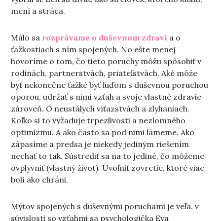
mení a stráca.
Málo sa
rozprávame o duševnom zdraví
a o
ťažkostiach s ním spojených. No ešte menej
hovoríme o tom, čo tieto poruchy môžu spôsobiť v
rodinách, partnerstvách, priateľstvách. Aké môže
byť nekonečne ťažké byť ľuďom s duševnou poruchou
oporou, udržať s nimi vzťah a svoje vlastné zdravie
zároveň. O neustálych víťazstvách a zlyhaniach.
Koľko si to vyžaduje trpezlivosti a nezlomného
optimizmu. A ako často sa pod nimi lámeme. Ako
zápasíme a predsa je niekedy jediným riešením
nechať to tak. Sústrediť sa na to jediné, čo môžeme
ovplyvniť (vlastný život). Uvoľniť zovretie, ktoré viac
bolí ako chráni.
Mýtov spojených s duševnými poruchami je veľa, v
súvislosti so vzťahmi sa psychologička Eva