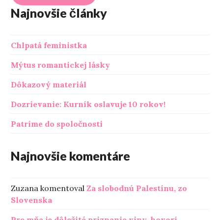
Najnovšie články
Chlpatá feministka
Mýtus romantickej lásky
Dôkazový materiál
Dozrievanie: Kurník oslavuje 10 rokov!
Patríme do spoločnosti
Najnovšie komentáre
Zuzana
komentoval
Za slobodnú Palestínu, zo
Slovenska
Pre mňa je dôležité priznanie viny, hovorí