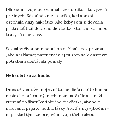
Dlho som svoje telo vnímala cez optiku, ako vyzerá
pre iných. Zásadná zmena prišla, keď som si
ostrihala vlasy nakrátko. Ako keby som si dovolila
prekročiť tieň dobrého dievčatka, ktorého korunou
krásy sú dlhé vlasy.
Sexuálny život som napokon začínala cez prizmu
„ako nesklamať partnera“ a aj tu som sa k vlastným
potrebám dostávala pomaly.
Nehanbiť sa za hanbu
Dnes už viem, že moje vnútorné dieťa si túto hanbu
nesie ako ochranný mechanizmus. Stále sa snaží
vtesnať do škatuľky dobrého dievčatka, aby bolo
milované, prijaté, hodné lásky. A keď z nej vybočím –
napríklad tým, že prejavím svoju túžbu alebo