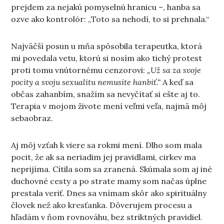
prejdem za nejakú pomyselnú hranicu –, hanba sa
ozve ako kontrolór: „Toto sa nehodí, to si prehnala.“
Najväčší posun u mňa spôsobila terapeutka, ktorá
mi povedala vetu, ktorú si nosím ako tichý protest
proti tomu vnútornému cenzorovi:
„Už sa za svoje
pocity a svoju sexualitu nemusíte hanbiť.“
A keď sa
občas zahanbím, snažím sa nevyčítať si ešte aj to.
Terapia v mojom živote mení veľmi veľa, najmä môj
sebaobraz.
Aj môj vzťah k viere sa rokmi mení. Dlho som mala
pocit, že ak sa neriadim jej pravidlami, cirkev ma
neprijíma. Cítila som sa zranená. Skúmala som aj iné
duchovné cesty a po strate mamy som načas úplne
prestala veriť. Dnes sa vnímam skôr ako spirituálny
človek než ako kresťanka. Dôverujem procesu a
hľadám v ňom rovnováhu, bez striktných pravidiel.