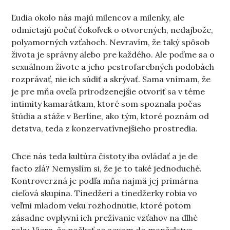
Ľudia okolo nás majú milencov a milenky, ale
odmietajú počuť čokoľvek o otvorených, nedajbože,
polyamorných vzťahoch. Nevravím, že taký spôsob
života je správny alebo pre každého. Ale poďme sa o
sexuálnom živote a jeho pestrofarebných podobách
rozprávať, nie ich súdiť a skrývať. Sama vnímam, že
je pre mňa oveľa prirodzenejšie otvoriť sa v téme
intimity kamarátkam, ktoré som spoznala počas
štúdia a stáže v Berlíne, ako tým, ktoré poznám od
detstva, teda z konzervatívnejšieho prostredia.
Chce nás teda kultúra čistoty iba ovládať a je de
facto zlá? Nemyslím si, že je to také jednoduché.
Kontroverzná je podľa mňa najmä jej primárna
cieľová skupina. Tínedžeri a tínedžerky robia vo
veľmi mladom veku rozhodnutie, ktoré potom
zásadne ovplyvní ich prežívanie vzťahov na dlhé