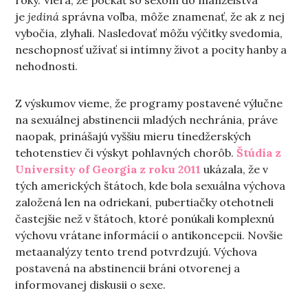
roky. Viera, že počkať so sexom do manželstva
je
jediná
správna voľba, môže znamenať, že ak z nej
vybočia, zlyhali. Nasledovať môžu výčitky svedomia,
neschopnosť užívať si intímny život a pocity hanby a
nehodnosti.
Z výskumov vieme, že programy postavené výlučne
na sexuálnej abstinencii mladých nechránia, práve
naopak, prinášajú vyššiu mieru tínedžerských
tehotenstiev či výskyt pohlavných chorôb.
Štúdia z
University of Georgia z roku 2011
ukázala, že v
tých amerických štátoch, kde bola sexuálna výchova
založená len na odriekaní, pubertiačky otehotneli
častejšie než v štátoch, ktoré ponúkali komplexnú
výchovu vrátane informácií o antikoncepcii. Novšie
metaanalýzy tento trend potvrdzujú. Výchova
postavená na abstinencii bráni otvorenej a
informovanej diskusii o sexe.