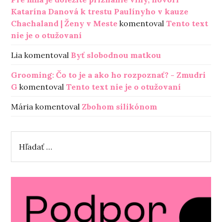
Katarína Danová k trestu Paulínyho v kauze
Chachaland | Ženy v Meste
komentoval
Tento text
nie je o otužovaní
Lia
komentoval
Byť slobodnou matkou
Grooming: Čo to je a ako ho rozpoznať? - Zmudri
G
komentoval
Tento text nie je o otužovaní
Mária
komentoval
Zbohom silikónom
H
ľ
a
d
a
ť
: