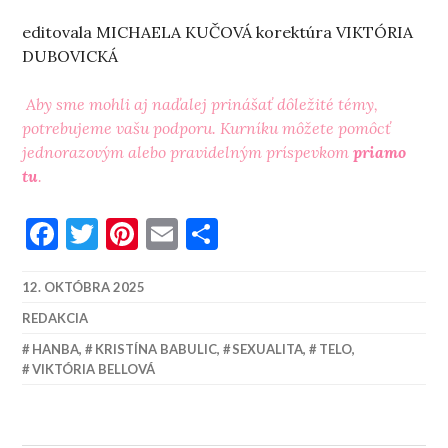
editovala MICHAELA KUČOVÁ korektúra VIKTÓRIA
DUBOVICKÁ
Aby sme mohli aj naďalej prinášať dôležité témy,
potrebujeme vašu podporu. Kurníku môžete pomôcť
jednorazovým alebo pravidelným príspevkom
priamo
tu
.
Facebook
Twitter
Pinterest
Email
Share
12. OKTÓBRA 2025
REDAKCIA
HANBA
,
KRISTÍNA BABULIC
,
SEXUALITA
,
TELO
,
VIKTÓRIA BELLOVÁ