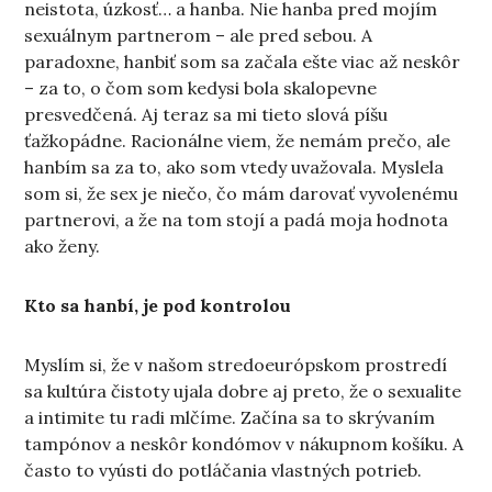
neistota, úzkosť… a hanba. Nie hanba pred mojím
sexuálnym partnerom – ale pred sebou. A
paradoxne, hanbiť som sa začala ešte viac až neskôr
– za to, o čom som kedysi bola skalopevne
presvedčená. Aj teraz sa mi tieto slová píšu
ťažkopádne. Racionálne viem, že nemám prečo, ale
hanbím sa za to, ako som vtedy uvažovala. Myslela
som si, že sex je niečo, čo mám darovať vyvolenému
partnerovi, a že na tom stojí a padá moja hodnota
ako ženy.
Kto sa hanbí, je pod kontrolou
Myslím si, že v našom stredoeurópskom prostredí
sa kultúra čistoty ujala dobre aj preto, že o sexualite
a intimite tu radi mlčíme. Začína sa to skrývaním
tampónov a neskôr kondómov v nákupnom košíku. A
často to vyústi do potláčania vlastných potrieb.