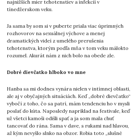
najnižších mier tehotenstiev a infekcií v
tínedžerskom veku.
Ja sama by som si v puberte priala viac úprimných
rozhovorov na sexuálnej výchove a menej
dramatických videí z umelého prerušenia
tehotenstva, ktorým podľa mňa v tom veku málokto
rozumel. Akurát nám z nich bolo na obede zle.
Dobré dievčatko hlboko vo mne
Hanba sa mi dodnes vynára nielen v intímnej oblasti,
ale aj v obyčajných situáciách. Keď „dobré dievčatko“
vybočí z toho, čo sa patrí, mám tendenciu ho v mysli
poslať do kúta. Naposledy napríklad na festivale, keď
už všetci kamoši odišli spať a ja som mala chuť
tancovať do rána. Sama v dave, s rukami nad hlavou,
až kým nevyšlo slnko na obzor. Robia toto „slušné