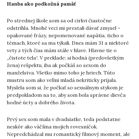
Hanba ako podkožná pamäť
Po strednej škole som sa od cirkvi čiastočne
odstrihla. Mnohé veci mi prestali dávať zmysel –
opakované frázy, nepomenované napätia, ticho o
témach, ktoré sa ma týkali. Dnes mám 31 a niektoré
vety z tých čias mám stále v hlave. Hlavne tie o
„čistote tela“. V preklade: si hodná (predovšetkým
žena) rešpektu, iba ak počkáš so sexom do
manželstva. Všetko mimo toho je hriech. Túto
mustru som ako veľmi mladá nekriticky prijala.
Myslela som si, že počkať so sexuálnym stykom je
predpokladom na to, aby som bola správne dievča
hodné úcty a dobrého života.
Prvý sex som mala v dvadsiatke, teda podstatne
neskôr ako väčšina mojich rovesníčok.
Nepredchádzal mu romantický filmový moment, ale