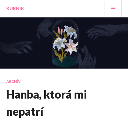
Prejsť
HLA
KURNÍK
na
MEN
obsah
ARCHÍV
Hanba, ktorá mi
nepatrí