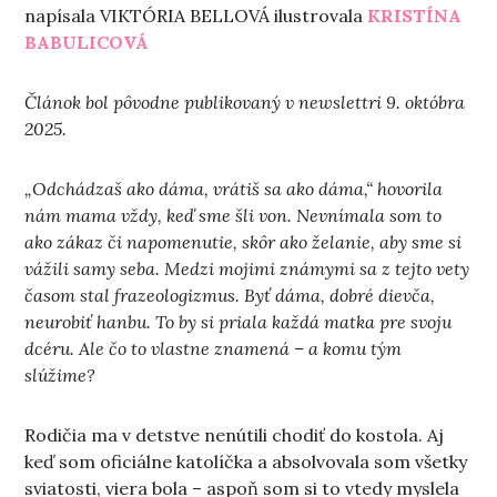
napísala VIKTÓRIA BELLOVÁ ilustrovala
KRISTÍNA
BABULICOVÁ
Článok bol pôvodne publikovaný v newslettri 9. októbra
2025.
„Odchádzaš ako dáma, vrátiš sa ako dáma,“ hovorila
nám mama vždy, keď sme šli von. Nevnímala som to
ako zákaz či napomenutie, skôr ako želanie, aby sme si
vážili samy seba. Medzi mojimi známymi sa z tejto vety
časom stal frazeologizmus. Byť dáma, dobré dievča,
neurobiť hanbu. To by si priala každá matka pre svoju
dcéru. Ale čo to vlastne znamená – a komu tým
slúžime?
Rodičia ma v detstve nenútili chodiť do kostola. Aj
keď som oficiálne katolíčka a absolvovala som všetky
sviatosti, viera bola – aspoň som si to vtedy myslela