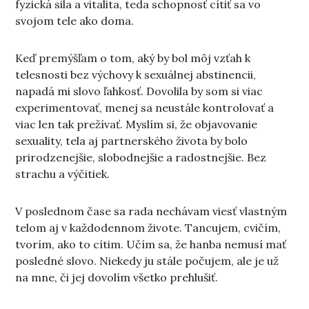
fyzická sila a vitalita, teda schopnosť cítiť sa vo
svojom tele ako doma.
Keď premýšľam o tom, aký by bol môj vzťah k
telesnosti bez výchovy k sexuálnej abstinencii,
napadá mi slovo ľahkosť. Dovolila by som si viac
experimentovať, menej sa neustále kontrolovať a
viac len tak prežívať. Myslím si, že objavovanie
sexuality, tela aj partnerského života by bolo
prirodzenejšie, slobodnejšie a radostnejšie. Bez
strachu a výčitiek.
V poslednom čase sa rada nechávam viesť vlastným
telom aj v každodennom živote. Tancujem, cvičím,
tvorím, ako to cítim. Učím sa, že hanba nemusí mať
posledné slovo. Niekedy ju stále počujem, ale je už
na mne, či jej dovolím všetko prehlušiť.