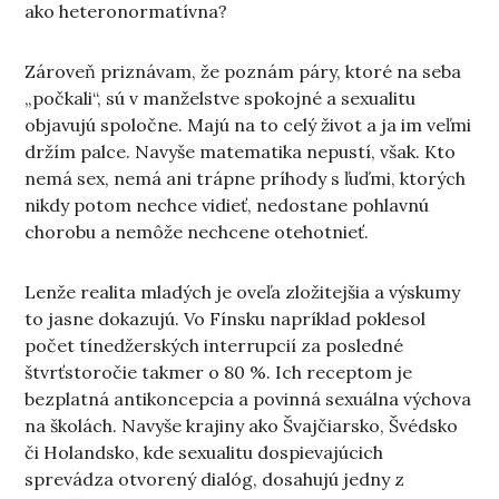
ako heteronormatívna?
Zároveň priznávam, že poznám páry, ktoré na seba
„počkali“, sú v manželstve spokojné a sexualitu
objavujú spoločne. Majú na to celý život a ja im veľmi
držím palce. Navyše matematika nepustí, však. Kto
nemá sex, nemá ani trápne príhody s ľuďmi, ktorých
nikdy potom nechce vidieť, nedostane pohlavnú
chorobu a nemôže nechcene otehotnieť.
Lenže realita mladých je oveľa zložitejšia a výskumy
to jasne dokazujú. Vo Fínsku napríklad poklesol
počet tínedžerských interrupcií za posledné
štvrťstoročie takmer o 80 %. Ich receptom je
bezplatná antikoncepcia a povinná sexuálna výchova
na školách. Navyše krajiny ako Švajčiarsko, Švédsko
či Holandsko, kde sexualitu dospievajúcich
sprevádza otvorený dialóg, dosahujú jedny z