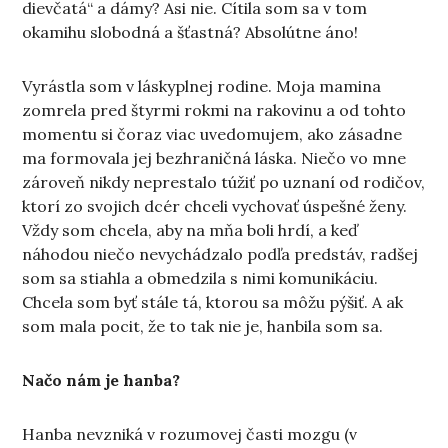
dievčatá“ a dámy? Asi nie. Cítila som sa v tom
okamihu slobodná a šťastná? Absolútne áno!
Vyrástla som v láskyplnej rodine. Moja mamina
zomrela pred štyrmi rokmi na rakovinu a od tohto
momentu si čoraz viac uvedomujem, ako zásadne
ma formovala jej bezhraničná láska. Niečo vo mne
zároveň nikdy neprestalo túžiť po uznaní od rodičov,
ktorí zo svojich dcér chceli vychovať úspešné ženy.
Vždy som chcela, aby na mňa boli hrdí, a keď
náhodou niečo nevychádzalo podľa predstáv, radšej
som sa stiahla a obmedzila s nimi komunikáciu.
Chcela som byť stále tá, ktorou sa môžu pýšiť. A ak
som mala pocit, že to tak nie je, hanbila som sa.
Načo nám je hanba?
Hanba nevzniká v rozumovej časti mozgu (v