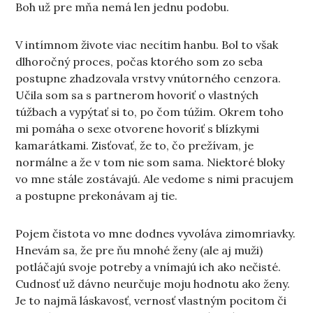
Boh už pre mňa nemá len jednu podobu.
V intímnom živote viac necítim hanbu. Bol to však
dlhoročný proces, počas ktorého som zo seba
postupne zhadzovala vrstvy vnútorného cenzora.
Učila som sa s partnerom hovoriť o vlastných
túžbach a vypýtať si to, po čom túžim. Okrem toho
mi pomáha o sexe otvorene hovoriť s blízkymi
kamarátkami. Zisťovať, že to, čo prežívam, je
normálne a že v tom nie som sama. Niektoré bloky
vo mne stále zostávajú. Ale vedome s nimi pracujem
a postupne prekonávam aj tie.
Pojem čistota vo mne dodnes vyvoláva zimomriavky.
Hnevám sa, že pre ňu mnohé ženy (ale aj muži)
potláčajú svoje potreby a vnímajú ich ako nečisté.
Cudnosť už dávno neurčuje moju hodnotu ako ženy.
Je to najmä láskavosť, vernosť vlastným pocitom či