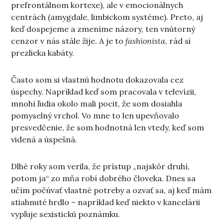
prefrontálnom kortexe), ale v emocionálnych
centrách (amygdale, limbickom systéme). Preto, aj
keď dospejeme a zmeníme názory, ten vnútorný
cenzor v nás stále žije. A je to
fashionista
, rád si
prezlieka kabáty.
Často som si vlastnú hodnotu dokazovala cez
úspechy. Napríklad keď som pracovala v televízii,
mnohí ľudia okolo mali pocit, že som dosiahla
pomyselný vrchol. Vo mne to len upevňovalo
presvedčenie, že som hodnotná len vtedy, keď som
videná a úspešná.
Dlhé roky som verila, že prístup „najskôr druhí,
potom ja“ zo mňa robí dobrého človeka. Dnes sa
učím počúvať vlastné potreby a ozvať sa, aj keď mám
stiahnuté hrdlo – napríklad keď niekto v kancelárii
vypľuje sexistickú poznámku.