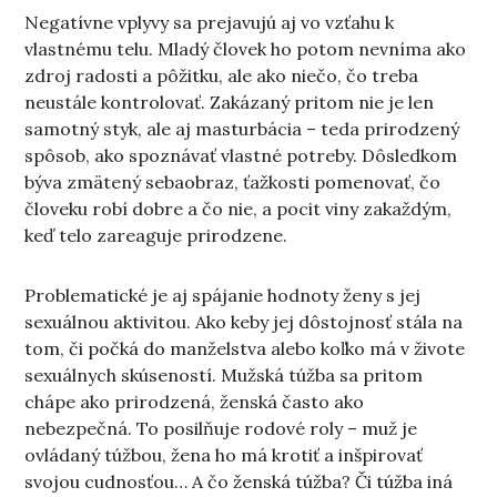
Negatívne vplyvy sa prejavujú aj vo vzťahu k
vlastnému telu. Mladý človek ho potom nevníma ako
zdroj radosti a pôžitku, ale ako niečo, čo treba
neustále kontrolovať. Zakázaný pritom nie je len
samotný styk, ale aj masturbácia – teda prirodzený
spôsob, ako spoznávať vlastné potreby. Dôsledkom
býva zmätený sebaobraz, ťažkosti pomenovať, čo
človeku robí dobre a čo nie, a pocit viny zakaždým,
keď telo zareaguje prirodzene.
Problematické je aj spájanie hodnoty ženy s jej
sexuálnou aktivitou. Ako keby jej dôstojnosť stála na
tom, či počká do manželstva alebo koľko má v živote
sexuálnych skúseností. Mužská túžba sa pritom
chápe ako prirodzená, ženská často ako
nebezpečná. To posilňuje rodové roly – muž je
ovládaný túžbou, žena ho má krotiť a inšpirovať
svojou cudnosťou… A čo ženská túžba? Či túžba iná