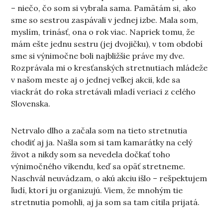
– niečo, čo som si vybrala sama. Pamätám si, ako
sme so sestrou zaspávali v jednej izbe. Mala som,
myslím, trinásť, ona o rok viac. Napriek tomu, že
mám ešte jednu sestru (jej dvojičku), v tom období
sme si výnimočne boli najbližšie práve my dve.
Rozprávala mi o kresťanských stretnutiach mládeže
v našom meste aj o jednej veľkej akcii, kde sa
viackrát do roka stretávali mladí veriaci z celého
Slovenska.
Netrvalo dlho a začala som na tieto stretnutia
chodiť aj ja. Našla som si tam kamarátky na celý
život a nikdy som sa nevedela dočkať toho
výnimočného víkendu, keď sa opäť stretneme.
Naschvál neuvádzam, o akú akciu išlo – rešpektujem
ľudí, ktorí ju organizujú. Viem, že mnohým tie
stretnutia pomohli, aj ja som sa tam cítila prijatá.