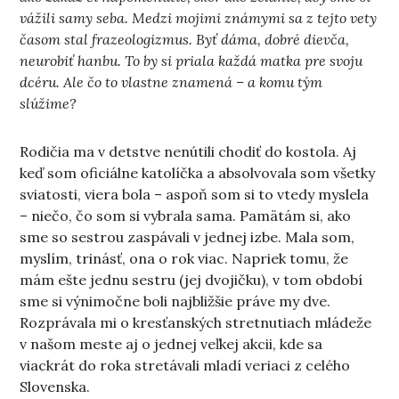
vážili samy seba. Medzi mojimi známymi sa z tejto vety
časom stal frazeologizmus. Byť dáma, dobré dievča,
neurobiť hanbu. To by si priala každá matka pre svoju
dcéru. Ale čo to vlastne znamená – a komu tým
slúžime?
Rodičia ma v detstve nenútili chodiť do kostola. Aj
keď som oficiálne katolíčka a absolvovala som všetky
sviatosti, viera bola – aspoň som si to vtedy myslela
– niečo, čo som si vybrala sama. Pamätám si, ako
sme so sestrou zaspávali v jednej izbe. Mala som,
myslím, trinásť, ona o rok viac. Napriek tomu, že
mám ešte jednu sestru (jej dvojičku), v tom období
sme si výnimočne boli najbližšie práve my dve.
Rozprávala mi o kresťanských stretnutiach mládeže
v našom meste aj o jednej veľkej akcii, kde sa
viackrát do roka stretávali mladí veriaci z celého
Slovenska.