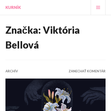
Prejsť
HLA
KURNÍK
na
MEN
obsah
Značka:
Viktória
Bellová
ARCHÍV
ZANECHAŤ KOMENTÁR