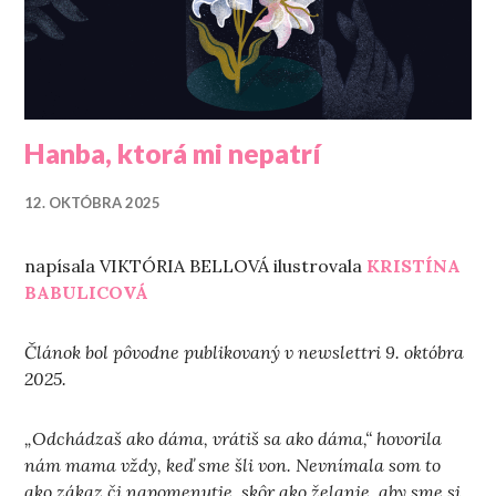
Hanba, ktorá mi nepatrí
12. OKTÓBRA 2025
napísala VIKTÓRIA BELLOVÁ ilustrovala
KRISTÍNA
BABULICOVÁ
Článok bol pôvodne publikovaný v newslettri 9. októbra
2025.
„Odchádzaš ako dáma, vrátiš sa ako dáma,“ hovorila
nám mama vždy, keď sme šli von. Nevnímala som to
ako zákaz či napomenutie, skôr ako želanie, aby sme si