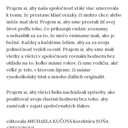
Prajem si, aby naša spoločnosť stále viac smerovala
k tomu, že prestane klásť otázky, či niekto chce alebo
môže mať deti. Prajem si, aby sme prestali žiť svoj
život podľa toho, čo prikazujú cudzie zoznamy,
a nehanbili sa za to, že niečo vnímame inak, ako je
bežné. Každej a každému želám, aby sa za svoju
jedinečnosť vedeli oceniť. Prajem si, aby sme mali
všetky a všetci v spoločnosti rovnakú hodnotu bez
ohľadu na to, koľko máme rokov, či sme rodičia, aké
veľké je telo, v ktorom žijeme, či máme
vysokoškolský titul a mnoho ďalších originalít.
Prajem si, aby všetci ľudia nachádzali spôsoby, ako
posilňovať svoju vlastnú hodnotu bez toho, aby
zamŕzali v zajatí spoločenských tlakov.
editovala MICHAELA KUČOVÁ korektúra SOŇA