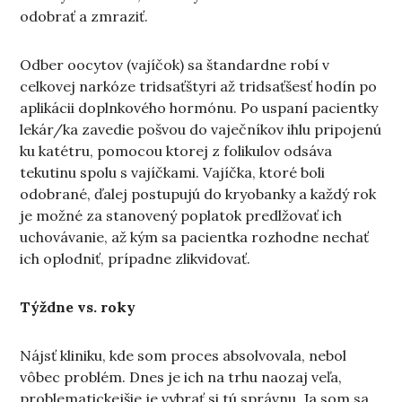
odobrať a zmraziť.
Odber oocytov (vajíčok) sa štandardne robí v
celkovej narkóze tridsaťštyri až tridsaťšesť hodín po
aplikácii doplnkového hormónu. Po uspaní pacientky
lekár/ka zavedie pošvou do vaječníkov ihlu pripojenú
ku katétru, pomocou ktorej z folikulov odsáva
tekutinu spolu s vajíčkami. Vajíčka, ktoré boli
odobrané, ďalej postupujú do kryobanky a každý rok
je možné za stanovený poplatok predlžovať ich
uchovávanie, až kým sa pacientka rozhodne nechať
ich oplodniť, prípadne zlikvidovať.
Týždne vs. roky
Nájsť kliniku, kde som proces absolvovala, nebol
vôbec problém. Dnes je ich na trhu naozaj veľa,
problematickejšie je vybrať si tú správnu. Ja som sa