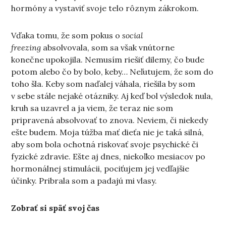
hormóny a vystaviť svoje telo rôznym zákrokom.
Vďaka tomu, že som pokus o
social
freezing
absolvovala, som sa však vnútorne
konečne upokojila. Nemusím riešiť dilemy, čo bude
potom alebo čo by bolo, keby… Neľutujem, že som do
toho šla. Keby som naďalej váhala, riešila by som
v sebe stále nejaké otázniky. Aj keď bol výsledok nula,
kruh sa uzavrel a ja viem, že teraz nie som
pripravená absolvovať to znova. Neviem, či niekedy
ešte budem. Moja túžba mať dieťa nie je taká silná,
aby som bola ochotná riskovať svoje psychické či
fyzické zdravie. Ešte aj dnes, niekoľko mesiacov po
hormonálnej stimulácii, pociťujem jej vedľajšie
účinky. Pribrala som a padajú mi vlasy.
Zobrať si späť svoj čas