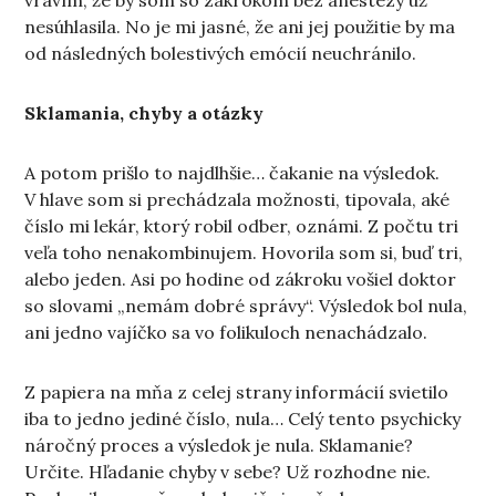
vravím, že by som so zákrokom bez anestézy už
nesúhlasila. No je mi jasné, že ani jej použitie by ma
od následných bolestivých emócií neuchránilo.
Sklamania, chyby a otázky
A potom prišlo to najdlhšie… čakanie na výsledok.
V hlave som si prechádzala možnosti, tipovala, aké
číslo mi lekár, ktorý robil odber, oznámi. Z počtu tri
veľa toho nenakombinujem. Hovorila som si, buď tri,
alebo jeden. Asi po hodine od zákroku vošiel doktor
so slovami „nemám dobré správy“. Výsledok bol nula,
ani jedno vajíčko sa vo folikuloch nenachádzalo.
Z papiera na mňa z celej strany informácií svietilo
iba to jedno jediné číslo, nula… Celý tento psychicky
náročný proces a výsledok je nula. Sklamanie?
Určite. Hľadanie chyby v sebe? Už rozhodne nie.