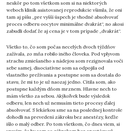
neskôr po tom všetkom som si na niektorých
weboch kliník asistovanej reprodukcie všimla, že oni
tam aj píšu „pre vyšší úspech je vhodné absolvovať
proces odberu oocytov minimálne dvakrát“, no akosi
zabudli dodať že aj cena je v tom prípade „dvakrát“.
Všetko to, čo som počas necelých dvoch týždňov
zažívala, zo mňa robilo iného človeka. Pod vplyvom
strachu zmiešaného s nádejou som rezignovala voči
sebe samej, disociatívne som sa odpojila od
vlastného prežívania a postupne som sa dostala do
stavu, že mi to je už naozaj jedno. Cítila som, ako
postupne každým dňom mrznem. Hlavne nech to
mám všetko za sebou. Akýkoľvek bude výsledok
odberu, len nech už nemusím tieto procesy ďalej
absolvovať. S lekárkou sme sa na poslednej kontrole
dohodli na prevedení zákroku bez anestézy, keďže
išlo o malý odber. Po tom všetkom, čo dnes viem, si