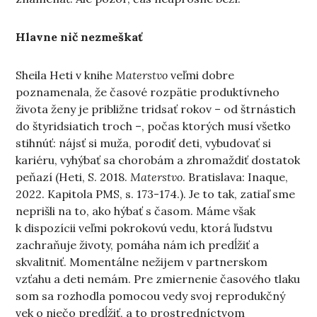
Hlavne nič nezmeškať
Sheila Heti v knihe
Materstvo
veľmi dobre
poznamenala, že časové rozpätie produktívneho
života ženy je približne tridsať rokov – od štrnástich
do štyridsiatich troch –, počas ktorých musí všetko
stihnúť: nájsť si muža, porodiť deti, vybudovať si
kariéru, vyhýbať sa chorobám a zhromaždiť dostatok
peňazí (Heti, S. 2018.
Materstvo
. Bratislava: Inaque,
2022. Kapitola PMS, s. 173-174.). Je to tak, zatiaľ sme
neprišli na to, ako hýbať s časom. Máme však
k dispozícii veľmi pokrokovú vedu, ktorá ľudstvu
zachraňuje životy, pomáha nám ich predĺžiť a
skvalitniť. Momentálne nežijem v partnerskom
vzťahu a deti nemám. Pre zmiernenie časového tlaku
som sa rozhodla pomocou vedy svoj reprodukčný
vek o niečo predĺžiť, a to prostredníctvom