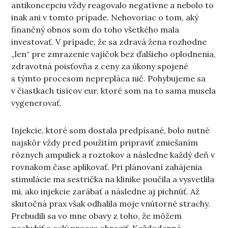
antikoncepciu vždy reagovalo negatívne a nebolo to
inak ani v tomto prípade. Nehovoriac o tom, aký
finančný obnos som do toho všetkého mala
investovať. V prípade, že sa zdravá žena rozhodne
„len“ pre zmrazenie vajíčok bez ďalšieho oplodnenia,
zdravotná poisťovňa z ceny za úkony spojené
s týmto procesom neprepláca nič. Pohybujeme sa
v čiastkach tisícov eur, ktoré som na to sama musela
vygenerovať.
Injekcie, ktoré som dostala predpísané, bolo nutné
najskôr vždy pred použitím pripraviť zmiešaním
rôznych ampuliek a roztokov a následne každý deň v
rovnakom čase aplikovať. Pri plánovaní zahájenia
stimulácie ma sestrička na klinike poučila a vysvetlila
mi, ako injekcie zarábať a následne aj pichnúť. Až
skutočná prax však odhalila moje vnútorné strachy.
Prebudili sa vo mne obavy z toho, že môžem