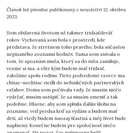
Článok bol pôvodne publikovaný v newslettri 12. októbra
202
3.
Som obdarená životom už takmer tridsaťdeväť
rokov. Vychovaná som bola v prostredí, kde
predstava, že stretnem toho pravého, bola súčasťou
nepísaného zoznamu hodnôt. Sama som snívala o
tom, že spoznám muža, ktorý sa do mňa zamiluje,
vezme si ma, a ešte kým budem mať tridsať,
založíme spolu rodinu. Tieto podvedomé vzorce ma
chtiac-nechtiac viedli do nefunkčných partnerských
vzťahov. Doma som počúvala rady, že musím niečo
vydržať, musím ustúpiť, že sa musím zmeniť a tak
podobne. Hlavne, aby som splnila ďalšiu úlohu na
zozname, veď predsa keď sa vydám a budem mať
deti, až vtedy budem naozaj šťastná a môj život bude
naplnený. Konečne budem pre spoločnosť niečo
znamenať. Ale pozor, čas neúprosne beží!