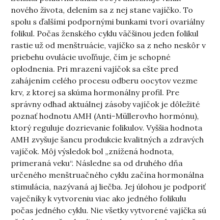
nového života, delením sa z nej stane vajíčko. To
spolu s ďalšími podpornými bunkami tvorí ovariálny
folikul. Počas ženského cyklu väčšinou jeden folikul
rastie už od menštruácie, vajíčko sa z neho neskôr v
priebehu ovulácie uvoľňuje, čím je schopné
oplodnenia. Pri mrazení vajíčok sa ešte pred
zahájením celého procesu odberu oocytov vezme
krv, z ktorej sa skúma hormonálny profil. Pre
správny odhad aktuálnej zásoby vajíčok je dôležité
poznať hodnotu AMH (Anti-Müllerovho hormónu),
ktorý reguluje dozrievanie folikulov. Vyššia hodnota
AMH zvyšuje šancu produkcie kvalitných a zdravých
vajíčok. Môj výsledok bol „znížená hodnota,
primeraná veku“. Následne sa od druhého dňa
určeného menštruačného cyklu začína hormonálna
stimulácia, nazývaná aj liečba. Jej úlohou je podporiť
vaječníky k vytvoreniu viac ako jedného folikulu
počas jedného cyklu. Nie všetky vytvorené vajíčka sú