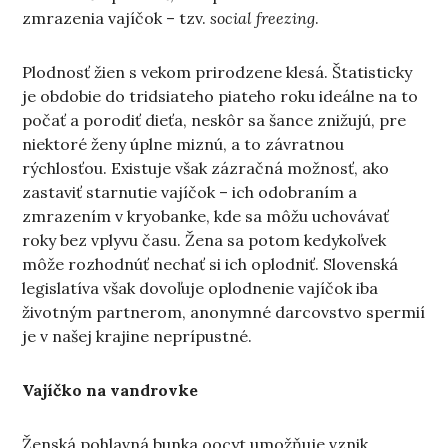
zmrazenia vajíčok – tzv.
social freezing
.
Plodnosť žien s vekom prirodzene klesá. Štatisticky
je obdobie do tridsiateho piateho roku ideálne na to
počať a porodiť dieťa, neskôr sa šance znižujú, pre
niektoré ženy úplne miznú, a to závratnou
rýchlosťou. Existuje však zázračná možnosť, ako
zastaviť starnutie vajíčok – ich odobraním a
zmrazením v kryobanke, kde sa môžu uchovávať
roky bez vplyvu času. Žena sa potom kedykoľvek
môže rozhodnúť nechať si ich oplodniť. Slovenská
legislatíva však dovoľuje oplodnenie vajíčok iba
životným partnerom, anonymné darcovstvo spermií
je v našej krajine neprípustné.
Vajíčko na vandrovke
Ženská pohlavná bunka oocyt umožňuje vznik