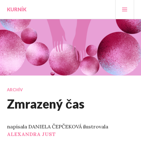
Prejsť
HLA
KURNÍK
na
MEN
obsah
ARCHÍV
Zmrazený čas
napísala DANIELA ČEPČEKOVÁ ilustrovala
ALEXANDRA JUST