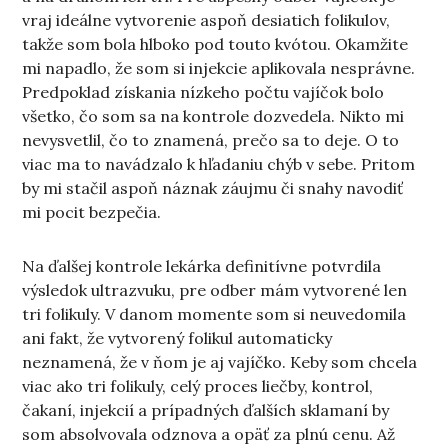
vraj ideálne vytvorenie aspoň desiatich folikulov,
takže som bola hlboko pod touto kvótou. Okamžite
mi napadlo, že som si injekcie aplikovala nesprávne.
Predpoklad získania nízkeho počtu vajíčok bolo
všetko, čo som sa na kontrole dozvedela. Nikto mi
nevysvetlil, čo to znamená, prečo sa to deje. O to
viac ma to navádzalo k hľadaniu chýb v sebe. Pritom
by mi stačil aspoň náznak záujmu či snahy navodiť
mi pocit bezpečia.
Na ďalšej kontrole lekárka definitívne potvrdila
výsledok ultrazvuku, pre odber mám vytvorené len
tri folikuly. V danom momente som si neuvedomila
ani fakt, že vytvorený folikul automaticky
neznamená, že v ňom je aj vajíčko. Keby som chcela
viac ako tri folikuly, celý proces liečby, kontrol,
čakaní, injekcií a prípadných ďalších sklamaní by
som absolvovala odznova a opäť za plnú cenu. Až