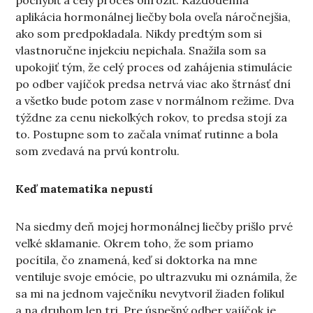
pochybiť a celý proces ohroziť. Každodenná
aplikácia hormonálnej liečby bola oveľa náročnejšia,
ako som predpokladala. Nikdy predtým som si
vlastnoručne injekciu nepichala. Snažila som sa
upokojiť tým, že celý proces od zahájenia stimulácie
po odber vajíčok predsa netrvá viac ako štrnásť dní
a všetko bude potom zase v normálnom režime. Dva
týždne za cenu niekoľkých rokov, to predsa stojí za
to. Postupne som to začala vnímať rutinne a bola
som zvedavá na prvú kontrolu.
Keď matematika nepustí
Na siedmy deň mojej hormonálnej liečby prišlo prvé
veľké sklamanie. Okrem toho, že som priamo
pocítila, čo znamená, keď si doktorka na mne
ventiluje svoje emócie, po ultrazvuku mi oznámila, že
sa mi na jednom vaječníku nevytvoril žiaden folikul
a na druhom len tri. Pre úspešný odber vajíčok je