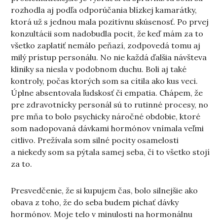
rozhodla aj podľa odporúčania blízkej kamarátky,
ktorá už s jednou mala pozitívnu skúsenosť. Po prvej
konzultácii som nadobudla pocit, že keď mám za to
všetko zaplatiť nemálo peňazí, zodpovedá tomu aj
milý prístup personálu. No nie každá ďalšia návšteva
kliniky sa niesla v podobnom duchu. Boli aj také
kontroly, počas ktorých som sa cítila ako kus veci.
Úplne absentovala ľudskosť či empatia. Chápem, že
pre zdravotnícky personál sú to rutinné procesy, no
pre mňa to bolo psychicky náročné obdobie, ktoré
som nadopovaná dávkami hormónov vnímala veľmi
citlivo. Prežívala som silné pocity osamelosti
a niekedy som sa pýtala samej seba, či to všetko stojí
za to.
Presvedčenie, že si kupujem čas, bolo silnejšie ako
obava z toho, že do seba budem pichať dávky
hormónov. Moje telo v minulosti na hormonálnu