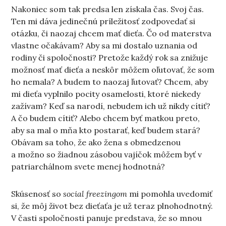
Nakoniec som tak predsa len získala čas. Svoj čas.
Ten mi dáva jedinečnú príležitosť zodpovedať si
otázku, či naozaj chcem mať dieťa. Čo od materstva
vlastne očakávam? Aby sa mi dostalo uznania od
rodiny či spoločnosti? Pretože každý rok sa znižuje
možnosť mať dieťa a neskôr môžem oľutovať, že som
ho nemala? A budem to naozaj ľutovať? Chcem, aby
mi dieťa vyplnilo pocity osamelosti, ktoré niekedy
zažívam? Keď sa narodí, nebudem ich už nikdy cítiť?
A čo budem cítiť? Alebo chcem byť matkou preto,
aby sa mal o mňa kto postarať, keď budem stará?
Obávam sa toho, že ako žena s obmedzenou
a možno so žiadnou zásobou vajíčok môžem byť v
patriarchálnom svete menej hodnotná?
Skúsenosť so
social freezingom
mi pomohla uvedomiť
si, že môj život bez dieťaťa je už teraz plnohodnotný.
V časti spoločnosti panuje predstava, že so mnou