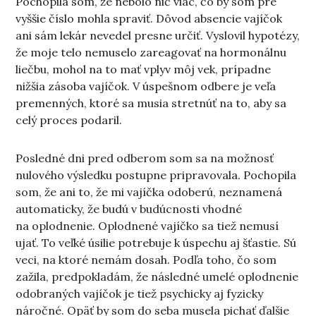
Pochopila som, že nebolo nič viac, čo by som pre
vyššie číslo mohla spraviť. Dôvod absencie vajíčok
ani sám lekár nevedel presne určiť. Vyslovil hypotézy,
že moje telo nemuselo zareagovať na hormonálnu
liečbu, mohol na to mať vplyv môj vek, prípadne
nižšia zásoba vajíčok. V úspešnom odbere je veľa
premenných, ktoré sa musia stretnúť na to, aby sa
celý proces podaril.
Posledné dni pred odberom som sa na možnosť
nulového výsledku postupne pripravovala. Pochopila
som, že ani to, že mi vajíčka odoberú, neznamená
automaticky, že budú v budúcnosti vhodné
na oplodnenie. Oplodnené vajíčko sa tiež nemusí
ujať. To veľké úsilie potrebuje k úspechu aj šťastie. Sú
veci, na ktoré nemám dosah. Podľa toho, čo som
zažila, predpokladám, že následné umelé oplodnenie
odobraných vajíčok je tiež psychicky aj fyzicky
náročné. Opäť by som do seba musela pichať ďalšie