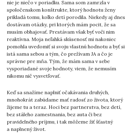
nie je niečo v poriadku. Sama som zamrzla v
spoločenskom konštrukte, ktorý hodnotu ženy
prikladá tomu, koľko detí porodila. Niekedy aj dnes
dostávam otázky, pri ktorých mám pocit, že sa
musím obhajovať. Prestávam však byť voči nim
reaktívna. Moja neľahká skúsenosť mi nakoniec
pomohla uvedomiť si svoju vlastnú hodnotu a byť si
istá sama sebou a tým, čo prežívam JA a čo je
správne pre mňa. Tým, že mám sama v sebe
vysporiadané svoje hodnoty, viem, že nemusím
nikomu nič vysvetľovať.
Keď sa snažíme naplniť očakávania druhých,
mnohokrát zabúdame mať radosť zo života, ktorý
žijeme tu a teraz. Hoci bez partnerstva, bez detí,
bez stáleho zamestnania, bez auta či bez
pravidelného príjmu, i tak môžeme žiť šťastný
a naplnený život.