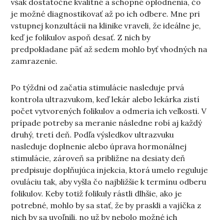
však dostatočne kvalitné a schopné oplodnenia, čo
je možné diagnostikovať až po ich odbere. Mne pri
vstupnej konzultácii na klinike vraveli, že ideálne je,
keď je folikulov aspoň desať. Z nich by
predpokladane päť až sedem mohlo byť vhodných na
zamrazenie.
Po týždni od začatia stimulácie nasleduje prvá
kontrola ultrazvukom, keď lekár alebo lekárka zistí
počet vytvorených folikulov a odmeria ich veľkosti. V
prípade potreby sa meranie následne robí aj každý
druhý, tretí deň. Podľa výsledkov ultrazvuku
nasleduje doplnenie alebo úprava hormonálnej
stimulácie, zároveň sa približne na desiaty deň
predpisuje doplňujúca injekcia, ktorá umelo reguluje
ovuláciu tak, aby vyšla čo najbližšie k termínu odberu
folikulov. Keby totiž folikuly rástli dlhšie, ako je
potrebné, mohlo by sa stať, že by praskli a vajíčka z
nich by sa uvoľnili, no už by nebolo možné ich