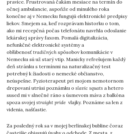
pravice. Frustrovaná čakám mesiace na termín do
očnej ambulancie, aspoňže od minulého roka
konečne aj v Nemecku fungujú elektronické predpisy
liekov. Smejem sa, keď rozprávam historku o tom,
ako mi recepčná počas telefonátu navrhla odoslanie
lekárskej správy faxom. Pomalá digitalizácia,
nefunkčné elektronické systémy a
obľúbenosť
tradičných
spôsobov komunikácie v
Nemecku sú už starý vtip. Manicky refrešujem každý
deň stránku s termínmi na naturalizačný test
potrebný k žiadosti o nemecké občianstvo,
neúspešne. Fyzioterapeut pri mojom nemotornom
drepovaní utrúsi poznámku o
slavic squats
a hetero
sused mi v slnečné ráno s úsmevom máva z balkóna
spoza svojej
straight pride
vlajky. Poznáme sa len z
videnia, našťastie.
Za posledný rok sa v mojej berlínskej bubline čoraz
častejšie objavujú úvahy o odchode. Z mesta, z