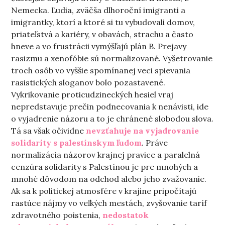
Nemecka. Ľudia, zväčša dlhoroční imigranti a
imigrantky, ktorí a ktoré si tu vybudovali domov,
priateľstvá a kariéry, v obavách, strachu a často
hneve a vo frustrácii vymýšľajú plán B. Prejavy
rasizmu a xenofóbie sú normalizované. Vyšetrovanie
troch osôb vo vyššie spomínanej veci spievania
rasistických sloganov bolo pozastavené.
Vykrikovanie proticudzineckých hesiel vraj
nepredstavuje prečin podnecovania k nenávisti, ide
o vyjadrenie názoru a to je chránené slobodou slova.
Tá sa však očividne
nevzťahuje na vyjadrovanie
solidarity s palestínskym ľudom
. Práve
normalizácia názorov krajnej pravice a paralelná
cenzúra solidarity s Palestínou je pre mnohých a
mnohé dôvodom na odchod alebo jeho zvažovanie.
Ak sa k politickej atmosfére v krajine pripočítajú
rastúce nájmy vo veľkých mestách, zvyšovanie taríf
zdravotného poistenia,
nedostatok