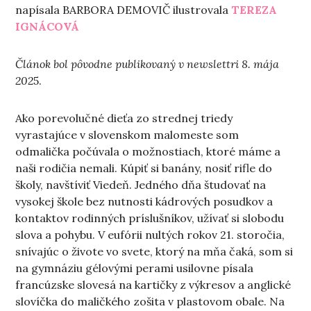
napísala BARBORA DEMOVIČ ilustrovala
TEREZA
IGNÁCOVÁ
Článok bol pôvodne publikovaný v newslettri 8. mája
202
5.
Ako porevolučné dieťa zo strednej triedy
vyrastajúce v slovenskom malomeste som
odmalička počúvala o možnostiach, ktoré máme a
naši rodičia nemali. Kúpiť si banány, nosiť rifle do
školy, navštíviť Viedeň. Jedného dňa študovať na
vysokej škole bez nutnosti kádrových posudkov a
kontaktov rodinných príslušníkov, užívať si slobodu
slova a pohybu. V eufórii nultých rokov 21. storočia,
snívajúc o živote vo svete, ktorý na mňa čaká, som si
na gymnáziu gélovými perami usilovne písala
francúzske slovesá na kartičky z výkresov a anglické
slovíčka do maličkého zošita v plastovom obale. Na