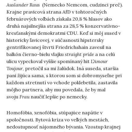
Auslander Raus
(Nemecko Nemcom, cudzinci preč).
Krajne pravicová strana AfD v tohtoročných
februárových voľbách získala 20,8 % hlasov ako
druhá najsilnejšia strana za 28,5 % konzervatívno-
kresťanskými demokratmi CDU. Keď si môj sused v
historicky ľavicovej, v súčasnosti hipstersky
gentrifikovanej štvrti Friedrichshain zavesil na
balkón čierno-bielu vlajku
straight pride
a na celú
ulicu vypeckoval vyššie spomínaný hit
L’Amour
Toujour
, pretočil sa mi žalúdok. Iná suseda, staršia
pani žijúca sama, s ktorou som si dobromyseľne pri
každom stretnutí vo vchode poklebetila, zastavila
môjho partnera, aby mu povedala, že by mal
svoju
Frau
naučiť lepšie po nemecky.
Homofóbia, xenofóbia, stúpajúce napätie v
spoločnosti. Bytová kríza vo veľkých mestách,
nedostupnosť nájomného bývania. Vzostup krajnej