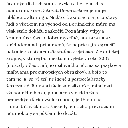
úradných listoch som si zvykla a beriem ich s
humorom.
Frau
Deborah Demirovikova
je moje
obľúbené alter ego. Niektoré asociácie a predstavy
ľudí o všetkom na východ od Berlínskeho múru ma
však stále dokážu zaskočiť. Poznámky, vtipy a
komentáre, často dobromyseľné, ma zarazia a v
každodennosti pripomenú, že napriek „integrácii“
nakoniec zostanem
dievčaťom z východu
. Z exotickej
krajiny, v ktorej bol niekto na výlete v roku 2007
(niekedy v čase môjho usilovného učenia sa jazykov a
maľovania proeurópskych obrázkov), a bolo to
tam
ne-u-ve-ri-teľ-ne lacné a postsocialisticky
šarmantné
. Romantizácia socialistickej minulosti
východného bloku, populárna v niektorých
nemeckých ľavicových kruhoch, je témou na
samostatný článok. Niekedy len ticho prevraciam
oči, inokedy sa púšťam do debát.