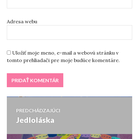
Adresa webu
Uložiť moje meno, e-mail a webovú stránku v
tomto prehliadači pre moje budúce komentáre.
Navigácia
PREDCHÁDZAJÚCI
Jedloláska
Predchádzajúci
v
článok: