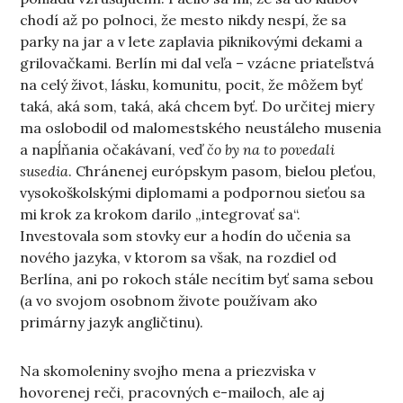
chodí až po polnoci, že mesto nikdy nespí, že sa
parky na jar a v lete zaplavia piknikovými dekami a
grilovačkami. Berlín mi dal veľa – vzácne priateľstvá
na celý život, lásku, komunitu, pocit, že môžem byť
taká, aká som, taká, aká chcem byť. Do určitej miery
ma oslobodil od malomestského neustáleho musenia
a napĺňania očakávaní, veď
čo by na to povedali
susedia
. Chránenej európskym pasom, bielou pleťou,
vysokoškolskými diplomami a podpornou sieťou sa
mi krok za krokom darilo „integrovať sa“.
Investovala som stovky eur a hodín do učenia sa
nového jazyka, v ktorom sa však, na rozdiel od
Berlína, ani po rokoch stále necítim byť sama sebou
(a vo svojom osobnom živote používam ako
primárny jazyk angličtinu).
Na skomoleniny svojho mena a priezviska v
hovorenej reči, pracovných e-mailoch, ale aj