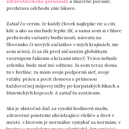
zdravotníckeho personálu
a mizerné počasie,
predstava odchodu znie lákavo.
Zatiaľ čo verím, že každý človek najlepšie vie a cíti,
kde a ako sa mu bude lepšie žiť, a sama som si v hlave
prehrávala varianty budúcnosti, návratu na
Slovensko či nových začiatkov v iných krajinách, nie
som si istá, či sa dá pred súčasným globálnym
vzostupom fašizmu a krízami utiecť. Tráva nebude
zelenšia, bude mať iné odtiene. Ja som teraz doma
tu v Berlíne, tu mám svoju podpornú sieť, svoje
vzťahy, prácu a pocit domova s prímesou
každoročnej májovej túžby po karpatských lúkach a
štiavnických kopcoch. A zatiaľ tu zostávam.
Aká je skutočná daň za vysokú hodinovú mzdu,
zdravotné poistenie uhrádzajúce všeličo a život v
meste, v ktorom je normálne vymykať sa normám, v