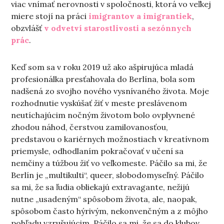
viac vnímať nerovnosti v spoločnosti, ktorá vo veľkej
miere stojí na práci
imigrantov a imigrantiek
,
obzvlášť
v odvetví starostlivosti a sezónnych
prác
.
Keď som sa v roku 2019 už ako ašpirujúca mladá
profesionálka presťahovala do Berlína, bola som
nadšená zo svojho nového vysnívaného života. Moje
rozhodnutie vyskúšať žiť v meste preslávenom
neutíchajúcim nočným životom bolo ovplyvnené
zhodou náhod, čerstvou zamilovanosťou,
predstavou o kariérnych možnostiach v kreatívnom
priemysle, odhodlaním pokračovať v učení sa
nemčiny a túžbou žiť vo veľkomeste. Páčilo sa mi, že
Berlín je „multikulti“, queer, slobodomyseľný. Páčilo
sa mi, že sa ľudia obliekajú extravagante, nežijú
nutne „usadeným“ spôsobom života, ale, naopak,
spôsobom často hýrivým, nekonvenčným a z môjho
pohľadu vzrušujúcim. Páčilo sa mi, že sa do klubov