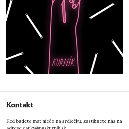
Kontakt
Keď budete mať niečo na srdiečku, zastihnete nás na
adrese cauky@naskurnik.sk.