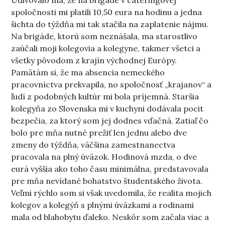
Udivovalo ma, že na brigáde v cateringovej
spoločnosti mi platili 10,50 eura na hodinu a jedna
šichta do týždňa mi tak stačila na zaplatenie nájmu.
Na brigáde, ktorú som neznášala, ma starostlivo
zaúčali moji kolegovia a kolegyne, takmer všetci a
všetky pôvodom z krajín východnej Európy.
Pamätám si, že ma absencia nemeckého
pracovníctva prekvapila, no spoločnosť „krajanov“ a
ľudí z podobných kultúr mi bola príjemná. Staršia
kolegyňa zo Slovenska mi v kuchyni dodávala pocit
bezpečia, za ktorý som jej dodnes vďačná. Zatiaľ čo
bolo pre mňa nutné prežiť len jednu alebo dve
zmeny do týždňa, väčšina zamestnanectva
pracovala na plný úväzok. Hodinová mzda, o dve
eurá vyššia ako toho času minimálna, predstavovala
pre mňa nevídané bohatstvo študentského života.
Veľmi rýchlo som si však uvedomila, že realita mojich
kolegov a kolegýň s plnými úväzkami a rodinami
mala od blahobytu ďaleko. Neskôr som začala viac a