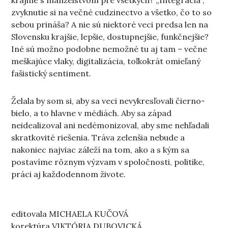
krajine s manželstvom pre všetkých? „Integrácia“,
zvyknutie si na večné cudzinectvo a všetko, čo to so
sebou prináša? A nie sú niektoré veci predsa len na
Slovensku krajšie, lepšie, dostupnejšie, funkčnejšie?
Iné sú možno podobne nemožné tu aj tam – večne
meškajúce vlaky, digitalizácia, toľkokrát omieľaný
fašistický sentiment.
Želala by som si, aby sa veci nevykresľovali čierno-
bielo, a to hlavne v médiách. Aby sa západ
neidealizoval ani nedémonizoval, aby sme nehľadali
skratkovité riešenia. Tráva zelenšia nebude a
nakoniec najviac záleží na tom, ako a s kým sa
postavíme rôznym výzvam v spoločnosti, politike,
práci aj každodennom živote.
editovala MICHAELA KUČOVÁ
korektúra VIKTÓRIA DUBOVICKÁ