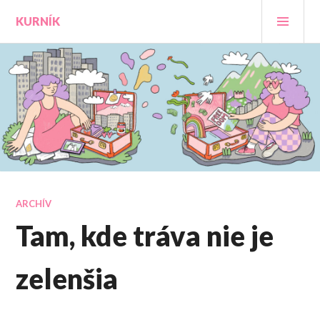
Prejsť
HLA
KURNÍK
na
MEN
obsah
ARCHÍV
Tam, kde tráva nie je
zelenšia