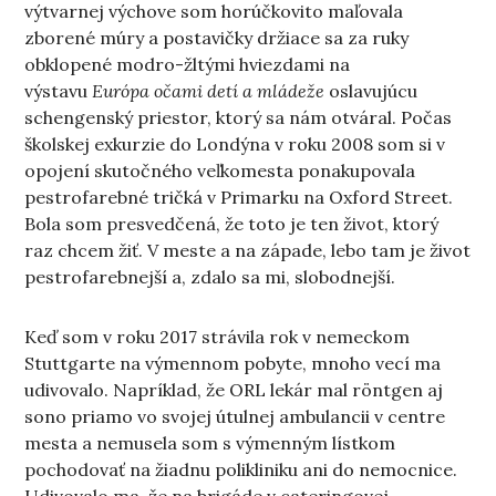
výtvarnej výchove som horúčkovito maľovala
zborené múry a postavičky držiace sa za ruky
obklopené modro-žltými hviezdami na
výstavu
Európa očami detí a mládeže
oslavujúcu
schengenský priestor, ktorý sa nám otváral. Počas
školskej exkurzie do Londýna v roku 2008 som si v
opojení skutočného veľkomesta ponakupovala
pestrofarebné tričká v Primarku na Oxford Street.
Bola som presvedčená, že toto je ten život, ktorý
raz chcem žiť. V meste a na západe, lebo tam je život
pestrofarebnejší a, zdalo sa mi, slobodnejší.
Keď som v roku 2017 strávila rok v nemeckom
Stuttgarte na výmennom pobyte, mnoho vecí ma
udivovalo. Napríklad, že ORL lekár mal röntgen aj
sono priamo vo svojej útulnej ambulancii v centre
mesta a nemusela som s výmenným lístkom
pochodovať na žiadnu polikliniku ani do nemocnice.