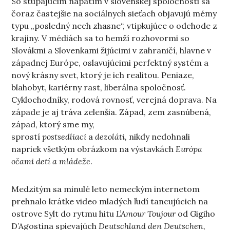
So stúpajúcim napätím v slovenskej spoločnosti sa
čoraz častejšie na sociálnych sieťach objavujú mémy
typu „posledný nech zhasne“, vtipkujúce o odchode z
krajiny. V médiách sa to hemží rozhovormi so
Slovákmi a Slovenkami žijúcimi v zahraničí, hlavne v
západnej Európe, oslavujúcimi perfektný systém a
nový krásny svet, ktorý je ich realitou. Peniaze,
blahobyt, kariérny rast, liberálna spoločnosť.
Cyklochodníky, rodová rovnosť, verejná doprava. Na
západe je aj tráva zelenšia. Západ, zem zasnúbená,
západ, ktorý sme my,
sprostí
postsedliaci
a
dezoláti,
nikdy nedohnali
napriek všetkým obrázkom na výstavkách
Európa
očami detí a mládeže
.
Medzitým sa minulé leto nemeckým internetom
prehnalo krátke video mladých ľudí tancujúcich na
ostrove Sylt do rytmu hitu
L’Amour Toujour
od Gigiho
D’Agostina spievajúch
Deutschland den Deutschen,