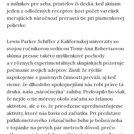
a míľnikov pre seba, priateľov či decká, keď skúsim
jeden z odložených receptov, hoci počet varešiek
merajúcich náročnosť prerastá tie pri písmenkovej
polievke.
Lewis Parker Schiffer z Kalifornskej univerzity so
svojou ročníkovou vedúcou Tomi-Ann Robertsovou
skúma presne takéto myšlienkové pochody
a v rôznych experimentálnych skupinkách pozoruje
počínanie svojich adeptov. Zistil, že rýchle
uspokojenie z pasívnych činností preváži, aj keď
vieme, že dlhodobo spokojnejšími nás robí práve tá
druhá, naša „náročnejšia“ záľuba. Prekvapilo ho však,
že nejde o tie móresy okolo začatia so želanou
aktivitou, ale o to, že prirodzene uprednostňujeme
aktivity, ktoré nás bavia od začiatku. Pri predstave
päťkilometrového relaxačného behu je boľavá noha
v topánke na prvých pár metroch dôvod, prečo