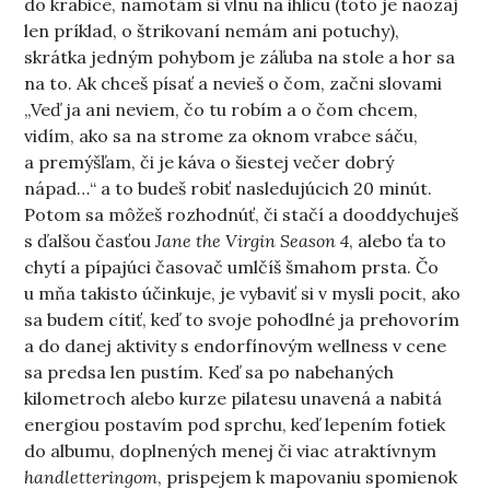
do krabice, namotám si vlnu na ihlicu (toto je naozaj
len príklad, o štrikovaní nemám ani potuchy),
skrátka jedným pohybom je záľuba na stole a hor sa
na to. Ak chceš písať a nevieš o čom, začni slovami
„Veď ja ani neviem, čo tu robím a o čom chcem,
vidím, ako sa na strome za oknom vrabce sáču,
a premýšľam, či je káva o šiestej večer dobrý
nápad…“ a to budeš robiť nasledujúcich 20 minút.
Potom sa môžeš rozhodnúť, či stačí a dooddychuješ
s ďalšou časťou
Jane the Virgin Season 4
, alebo ťa to
chytí a pípajúci časovač umlčíš šmahom prsta. Čo
u mňa takisto účinkuje, je vybaviť si v mysli pocit, ako
sa budem cítiť, keď to svoje pohodlné ja prehovorím
a do danej aktivity s endorfínovým wellness v cene
sa predsa len pustím. Keď sa po nabehaných
kilometroch alebo kurze pilatesu unavená a nabitá
energiou postavím pod sprchu, keď lepením fotiek
do albumu, doplnených menej či viac atraktívnym
handletteringom
, prispejem k mapovaniu spomienok