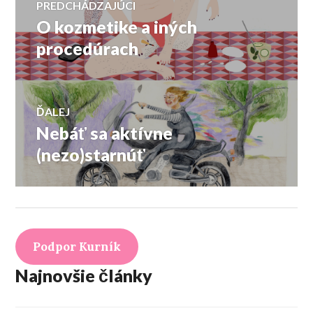
PREDCHÁDZAJÚCI
O kozmetike a iných
Predchádzajúci
v
článok:
procedúrach
článku
ĎALEJ
Nebáť sa aktívne
Ďalší
článok:
(nezo)starnúť
Podpor Kurník
Najnovšie články