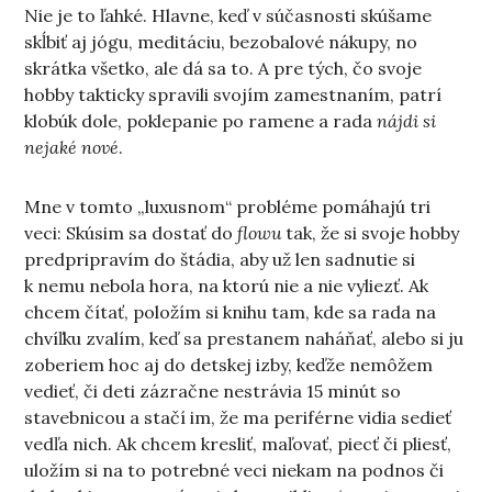
Nie je to ľahké. Hlavne, keď v súčasnosti skúšame
skĺbiť aj jógu, meditáciu, bezobalové nákupy, no
skrátka všetko, ale dá sa to. A pre tých, čo svoje
hobby takticky spravili svojím zamestnaním, patrí
klobúk dole, poklepanie po ramene a rada
nájdi si
nejaké nové
.
Mne v tomto „luxusnom“ probléme pomáhajú tri
veci: Skúsim sa dostať do
flowu
tak, že si svoje hobby
predpripravím do štádia, aby už len sadnutie si
k nemu nebola hora, na ktorú nie a nie vyliezť. Ak
chcem čítať, položím si knihu tam, kde sa rada na
chvíľku zvalím, keď sa prestanem naháňať, alebo si ju
zoberiem hoc aj do detskej izby, keďže nemôžem
vedieť, či deti zázračne nestrávia 15 minút so
stavebnicou a stačí im, že ma periférne vidia sedieť
vedľa nich. Ak chcem kresliť, maľovať, piecť či pliesť,
uložím si na to potrebné veci niekam na podnos či