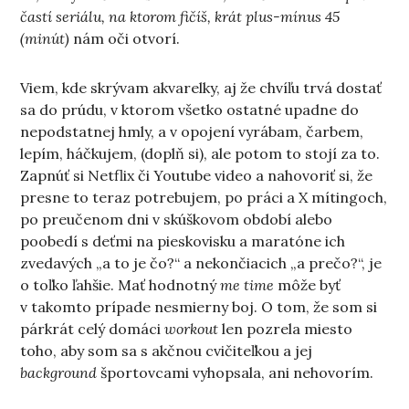
častí seriálu, na ktorom fičíš, krát plus-mínus 45
(minút)
nám oči otvorí.
Viem, kde skrývam akvarelky, aj že chvíľu trvá dostať
sa do prúdu, v ktorom všetko ostatné upadne do
nepodstatnej hmly, a v opojení vyrábam, čarbem,
lepím, háčkujem, (doplň si), ale potom to stojí za to.
Zapnúť si Netflix či Youtube video a nahovoriť si, že
presne to teraz potrebujem, po práci a X mítingoch,
po preučenom dni v skúškovom období alebo
poobedí s deťmi na pieskovisku a maratóne ich
zvedavých „a to je čo?“ a nekončiacich „a prečo?“, je
o toľko ľahšie. Mať hodnotný
me time
môže byť
v takomto prípade nesmierny boj. O tom, že som si
párkrát celý domáci
workout
len pozrela miesto
toho, aby som sa s akčnou cvičiteľkou a jej
background
športovcami vyhopsala, ani nehovorím.