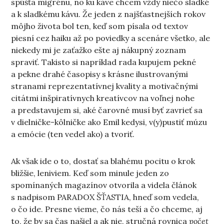
spúšťa migrénu, no ku káve chcem vždy niečo sladké
a k sladkému kávu.
Že jeden z najšťastnejších rokov
môjho života bol ten, keď som písala od textov
piesní cez haiku až po poviedky a scenáre všetko, ale
niekedy mi je zaťažko ešte aj nákupný zoznam
spraviť. Takisto si napríklad rada kupujem pekné
a pekne drahé časopisy s krásne ilustrovanými
stranami reprezentatívnej kvality a motivačnými
citátmi inšpiratívnych kreatívcov na voľnej nohe
a predstavujem si, aké čarovné musí byť zavrieť sa
v dielničke-kôlničke ako Emil kedysi, v(y)pustiť múzu
a emócie (ten vedel ako) a tvoriť.
Ak však ide o to, dostať sa blahému pocitu o krok
bližšie, leniviem. Keď som minule jeden zo
spomínaných magazínov otvorila a videla článok
s nadpisom PARADOX ŠŤASTIA, hneď som vedela,
o čo ide. Presne vieme, čo nás teší a čo chceme, aj
to, že by sa čas našiel a ak nie, stručná rovnica
počet