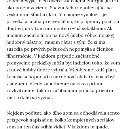
vôbec nevyjsť pred dvere. Aktivačná energia (ktorú
ako pojem zaviedol Shawn Achor zaoberajúci sa
výskumom šťastia), ktorú musíme vynaložiť, je
priveľká a snaha presvedčiť sa, že príjemný pocit sa
dostaví, sa v tom momente rovná sebaklamu. Ak
mienim začať s hrou na nový (alebo vôbec nejaký)
hudobný nástroj, musím rátať s tým, že si ma
susedia po prvých pokusoch nepomýlia s členkou
filharmónie. V každom prípade začiatočné
pomyselné prekážky môžu byť indíciou toho, že som
si nové hobby dobre vybrala. Všeobecne totiž platí,
že naše schopnosti a náročnosť aktivity musia byť
v súznení. Vtedy zabudneme na čas a priam
rozkvitneme, takáto záľuba nám ponúka priestor
rásť a ďalej sa vyvíjať.
Nejdem počítať, ako dlho som sa odhodlávala tento
príspevok napísať ani koľko kompletných seriálov
som za ten čas stihla vidieť. V každom prípade,