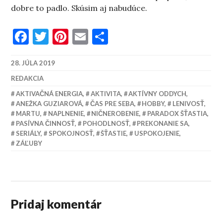
dobre to padlo. Skúsim aj nabudúce.
Facebook
Twitter
Pinterest
Email
Share
28. JÚLA 2019
REDAKCIA
AKTIVAČNÁ ENERGIA
,
AKTIVITA
,
AKTÍVNY ODDYCH
,
ANEŽKA GUZIAROVÁ
,
ČAS PRE SEBA
,
HOBBY
,
LENIVOSŤ
,
MARTU
,
NAPLNENIE
,
NIČNEROBENIE
,
PARADOX ŠŤASTIA
,
PASÍVNA ČINNOSŤ
,
POHODLNOSŤ
,
PREKONANIE SA
,
SERIÁLY
,
SPOKOJNOSŤ
,
ŠŤASTIE
,
USPOKOJENIE
,
ZÁĽUBY
Pridaj komentár