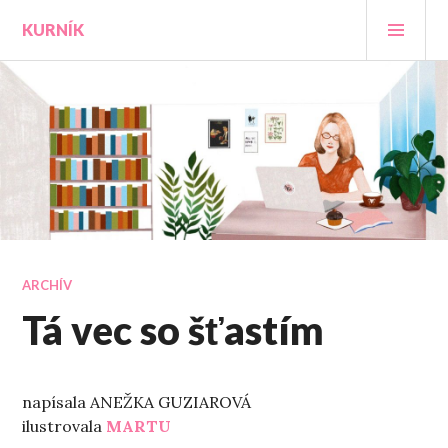
Prejsť
HLA
KURNÍK
na
MEN
obsah
ARCHÍV
Tá vec so šťastím
napísala ANEŽKA GUZIAROVÁ
ilustrovala
MARTU