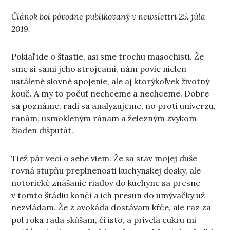
Článok bol pôvodne publikovaný v newslettri 25. júla
2019.
Pokiaľ ide o šťastie, asi sme trochu masochisti. Že
sme si sami jeho strojcami, nám povie nielen
ustálené slovné spojenie, ale aj ktorýkoľvek životný
kouč. A my to počuť nechceme a nechceme. Dobre
sa poznáme, radi sa analyzujeme, no proti univerzu,
ranám, usmokleným ránam a železným zvykom
žiaden dišputát.
Tiež pár vecí o sebe viem. Že sa stav mojej duše
rovná stupňu preplnenosti kuchynskej dosky, ale
notorické znášanie riadov do kuchyne sa presne
v tomto štádiu končí a ich presun do umývačky už
nezvládam. Že z avokáda dostávam kŕče, ale raz za
pol roka rada skúšam, či isto, a priveľa cukru mi