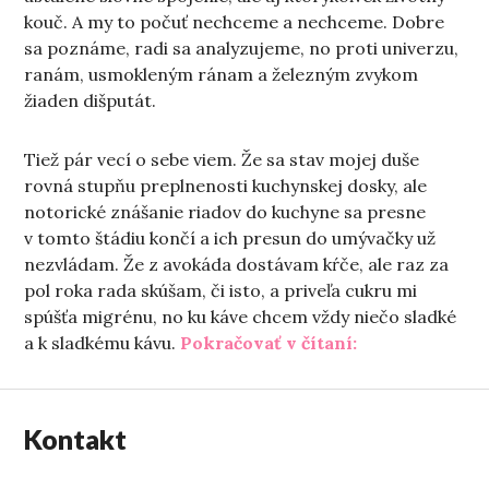
kouč. A my to počuť nechceme a nechceme. Dobre
sa poznáme, radi sa analyzujeme, no proti univerzu,
ranám, usmokleným ránam a železným zvykom
žiaden dišputát.
Tiež pár vecí o sebe viem. Že sa stav mojej duše
rovná stupňu preplnenosti kuchynskej dosky, ale
notorické znášanie riadov do kuchyne sa presne
v tomto štádiu končí a ich presun do umývačky už
nezvládam. Že z avokáda dostávam kŕče, ale raz za
pol roka rada skúšam, či isto, a priveľa cukru mi
spúšťa migrénu, no ku káve chcem vždy niečo sladké
„Tá vec so šťas
a k sladkému kávu.
Pokračovať v čítaní:
Kontakt