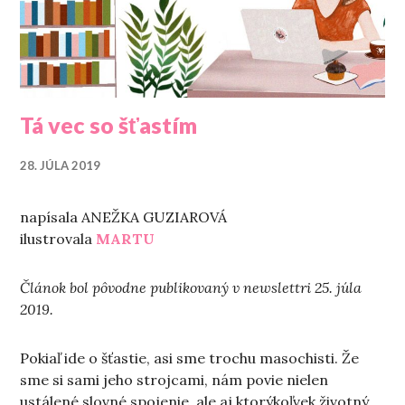
Tá vec so šťastím
28. JÚLA 2019
napísala ANEŽKA GUZIAROVÁ
ilustrovala
MARTU
Článok bol pôvodne publikovaný v newslettri 25. júla
2019.
Pokiaľ ide o šťastie, asi sme trochu masochisti. Že
sme si sami jeho strojcami, nám povie nielen
ustálené slovné spojenie, ale aj ktorýkoľvek životný