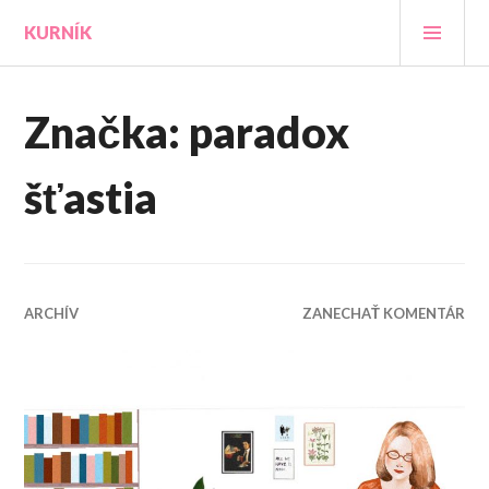
Prejsť
HLA
KURNÍK
na
MEN
obsah
Značka:
paradox
šťastia
ARCHÍV
ZANECHAŤ KOMENTÁR