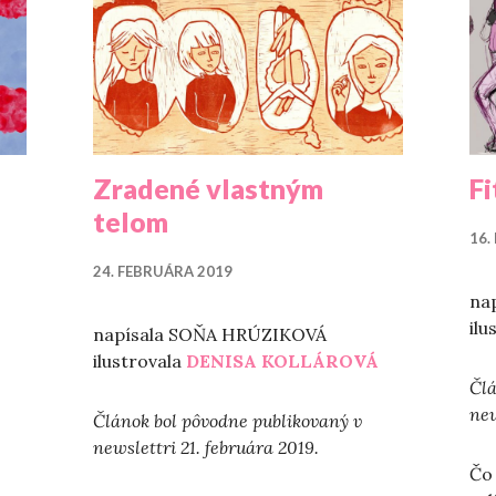
Zradené vlastným
F
telom
16.
24. FEBRUÁRA 2019
na
ilu
napísala SOŇA HRÚZIKOVÁ
ilustrovala
DENISA KOLLÁROVÁ
Člá
new
Článok bol pôvodne publikovaný v
newslettri 21. februára 2019.
Čo