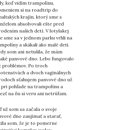
y, keď vidím trampolínu,
omeniem si na roadtrip do
altských krajín, ktorý sme s
nželom absolvovali ešte pred
odením našich detí. V lotyšskej
e sme sa v jednom parku vrhli na
mpolíny a skákali ako malé deti.
dy som ani netušila, že mám
jaké panvové dno. Lebo fungovalo
z problémov. Po troch
hotenstvách a dvoch vaginálnych
rodoch sťahujem panvové dno už
 pri pohľade na trampolínu a
iezť na ňu si veru ani netrúfam.
 už som sa začala o svoje
vové dno zaujímať a starať,
tila som, že je to pomerne
cinujúci komplex svalov.