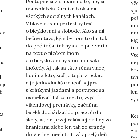
Postupne si zarábam na to, aby si
Vžd
ma redakcia Kurníka blokla na
a
sp
všetkých sociálnych kanáloch.
pob
V hlave nosím perfektný text
ma
o bicyklovaní a slobode. Ako sa mi
som
nar
bežne stáva, kým by som to dostala
o
Rig
do počítača, tak by sa to pretvorilo
m
tra
na text o niečom inom
Vte
a o bicyklovaní by som napísala
si
ne
inokedy. Aj tak sa táto téma viacej
be
hodí na leto, keď je teplo a pekne
d
te
a je jednoduchšie začať najprv
ujú
pô
s krátkymi jazdami a postupne sa
ch
len
osmeľovať. Ísť za mesto, vyjsť do
vyl
víkendovej premávky, začať na
bicykli dochádzať do práce či do
za
Keď
školy, ísť do prvej rakúskej dediny za
pan
hranicami alebo len tak zo srandy
a
zis
do Viedne, nech to trvá aj celý deň.
fas