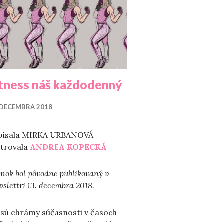
itness náš každodenný
 DECEMBRA 2018
písala MIRKA URBANOVÁ
strovala
ANDREA KOPECKÁ
nok bol pôvodne publikovaný v
slettri 13. decembra 2018.
 sú chrámy súčasnosti v časoch