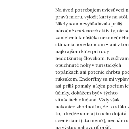
Na úvod potrebujem uviesť veci n
pravú mieru, vyložiť karty na stôl.
Nikdy som nevyhľadávala príliš
náročné
outdoorové
aktivity, nie 
zanietená fanúšička nekonečnéh
stúpania hore kopcom – ani v to
najkrajšom kúte prírody
nedotknutej človekom. Neužívam 
opuchnuté nohy v turistických
topánkach ani potenie chrbta po
ruksakom. Endorfíny sa mi vyplav
asi príliš pomaly, a kým pocítim i
účinky, dokážem byť v týchto
situáciách ofučaná. Vždy však
nakoniec zhodnotím, že to stálo 
to, a keďže som aj trochu dojatá
scenériami (starnem?), nechám s
na výstup nahovoriť opäť.