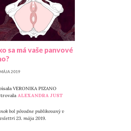
ko sa má vaše panvové
no?
 MÁJA 2019
písala VERONIKA PIZANO
strovala
ALEXANDRA JUST
nok bol pôvodne publikovaný v
slettri 23. mája 2019.