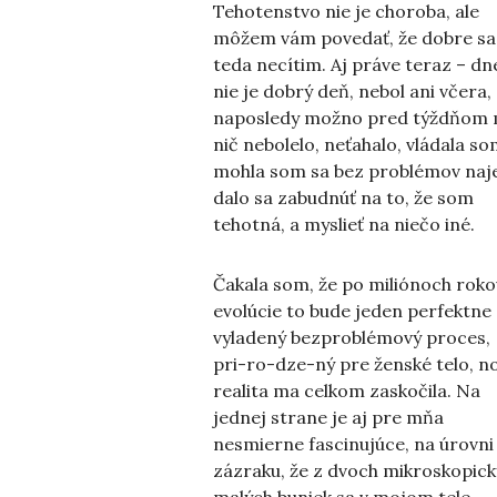
Tehotenstvo nie je choroba, ale
môžem vám povedať, že dobre sa
teda necítim. Aj práve teraz – dn
nie je dobrý deň, nebol ani včera,
naposledy možno pred týždňom
nič nebolelo, neťahalo, vládala so
mohla som sa bez problémov naje
dalo sa zabudnúť na to, že som
tehotná, a myslieť na niečo iné.
Čakala som, že po miliónoch roko
evolúcie to bude jeden perfektne
vyladený bezproblémový proces,
pri-ro-dze-ný pre ženské telo, n
realita ma celkom zaskočila. Na
jednej strane je aj pre mňa
nesmierne fascinujúce, na úrovni
zázraku, že z dvoch mikroskopick