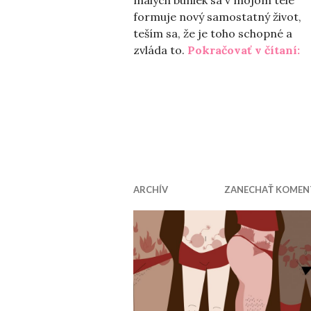
malých buniek sa v mojom tele
formuje nový samostatný život,
teším sa, že je toho schopné a
„N
zvláda to.
Pokračovať v čítaní:
ARCHÍV
ZANECHAŤ KOMEN