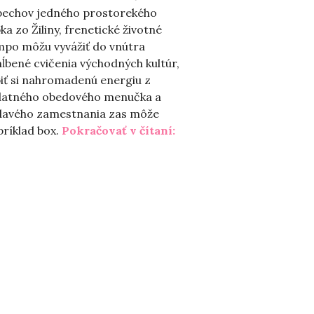
pechov jedného prostorekého
ka zo Žiliny, frenetické životné
m“
mpo môžu vyvážiť do vnútra
ĺbené cvičenia východných kultúr,
iť si nahromadenú energiu z
datného obedového menučka a
davého zamestnania zas môže
„Fitness náš každodenn
ríklad box.
Pokračovať v čítaní: