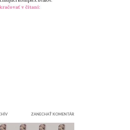
„Ako sa má vaše panvové dno?“
kračovať v čítaní:
CHÍV
ZANECHAŤ KOMENTÁR