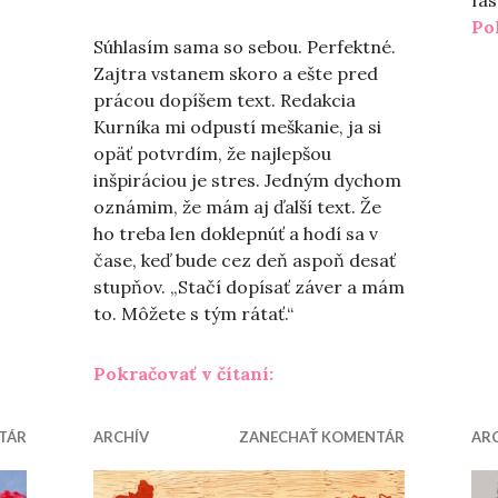
Po
Súhlasím sama so sebou. Perfektné.
u, pustiť strach“
Zajtra vstanem skoro a ešte pred
prácou dopíšem text. Redakcia
Kurníka mi odpustí meškanie, ja si
opäť potvrdím, že najlepšou
inšpiráciou je stres. Jedným dychom
oznámim, že mám aj ďalší text. Že
ho treba len doklepnúť a hodí sa v
čase, keď bude cez deň aspoň desať
stupňov. „Stačí dopísať záver a mám
to. Môžete s tým rátať.“
„Dni v pohybe“
Pokračovať v čítaní:
TÁR
ARCHÍV
ZANECHAŤ KOMENTÁR
AR