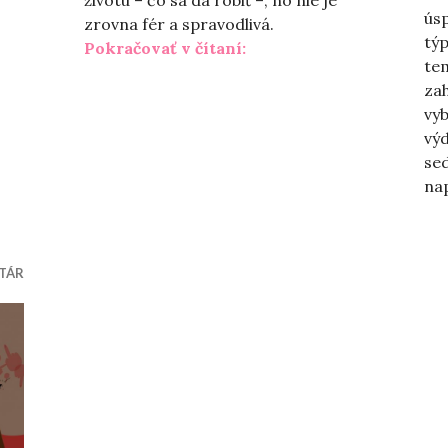
životu – čo sa dá robiť –, no nie je
ús
zrovna fér a spravodlivá.
týp
„Zradené vlastným telo
Pokračovať v čítaní:
te
ajkrajšie obdobie v živote ženy?“
zah
vyb
vý
se
nap
TÁR