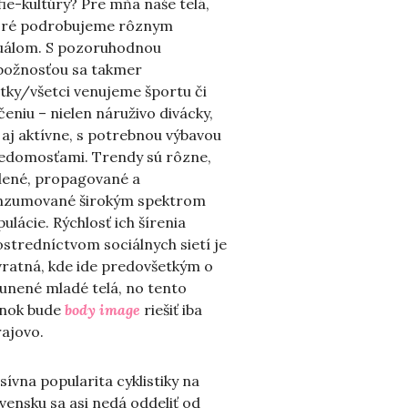
fie-kultúry? Pre mňa naše telá,
oré podrobujeme rôznym
tuálom. S pozoruhodnou
božnosťou sa takmer
tky/všetci venujeme športu či
čeniu – nielen náruživo divácky,
 aj aktívne, s potrebnou výbavou
vedomosťami. Trendy sú rôzne,
elené, propagované a
nzumované širokým spektrom
ulácie. Rýchlosť ich šírenia
stredníctvom sociálnych sietí je
vratná, kde ide predovšetkým o
unené mladé telá, no tento
ánok bude
body image
riešiť iba
ajovo.
ívna popularita cyklistiky na
vensku sa asi nedá oddeliť od