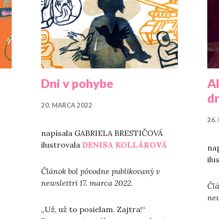
Dni v pohybe
A
d
20. MARCA 2022
26.
napísala GABRIELA BRESTIČOVÁ
ilustrovala
DENISA KOLLÁROVÁ
na
ilu
Článok bol pôvodne publikovaný v
newslettri 17. marca 2022
.
Člá
new
„Už, už to posielam. Zajtra!“