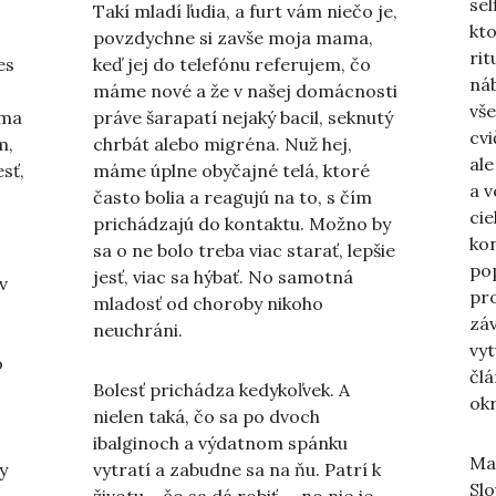
sel
Takí mladí ľudia, a furt vám niečo je,
kt
povzdychne si zavše moja mama,
ri
es
keď jej do telefónu referujem, čo
ná
máme nové a že v našej domácnosti
vše
 ma
práve šarapatí nejaký bacil, seknutý
cvi
m,
chrbát alebo migréna. Nuž hej,
ale
sť,
máme úplne obyčajné telá, ktoré
a 
často bolia a reagujú na to, s čím
ci
prichádzajú do kontaktu. Možno by
ko
sa o ne bolo treba viac starať, lepšie
pop
jesť, viac sa hýbať. No samotná
v
pro
mladosť od choroby nikoho
zá
neuchráni.
vyt
o
čl
Bolesť prichádza kedykoľvek. A
okr
nielen taká, čo sa po dvoch
ibalginoch a výdatnom spánku
Mas
y
vytratí a zabudne sa na ňu. Patrí k
Slo