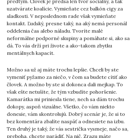
predtým. Človek je predsa len tvor sociálny, a tak
uzatvárate koalície. Vymieňate cez balkón cigy za
sladkosti. V neposlednom rade však vymieňate
kontakt. Ľudský, presne taký, na aký nemá personál
oddelenia čas alebo náladu. Tvoríte malé
neformálne podporné skupiny a pomáhate si, ako sa
dá. To vás drží pri živote a ako-takom zbytku
mentálnych kapacít.
Možno sa už aj máte trochu lepšie. Chceli by ste
vymeniť pyžamo za niečo, v čom sa budete cítiť ako
človek. A možno by ste si dokonca dali mejkap. To
však ešte netušíte, že tým vzbudíte pohoršenie.
Kamarátka mi priniesla tiene, nech sa dám trochu
dokopy, aspoň vizuálne. Všetko, čo vám niekto
donesie, vám skontrolujú. Dobrý scenár je, že si to
bez komentára zbalíte naspäť a odnesiete na izbu.
Ten druhý je taký, že vás sestrička vysmeje, načo sa,
preboha, chcete parádiť. Na nič. Zrazu máte