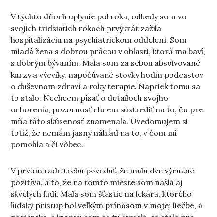
V týchto dňoch uplynie pol roka, odkedy som vo
svojich tridsiatich rokoch prvýkrát zažila
hospitalizáciu na psychiatrickom oddelení. Som
mladá žena s dobrou prácou v oblasti, ktorá ma baví,
s dobrým bývaním. Mala som za sebou absolvované
kurzy a výcviky, napočúvané stovky hodín podcastov
o duševnom zdraví a roky terapie. Napriek tomu sa
to stalo. Nechcem písať o detailoch svojho
ochorenia, pozornosť chcem sústrediť na to, čo pre
mňa táto skúsenosť znamenala. Uvedomujem si
totiž, že nemám jasný náhľad na to, v čom mi
pomohla a či vôbec.
V prvom rade treba povedať, že mala dve výrazné
pozitíva, a to, že na tomto mieste som našla aj
skvelých ľudí. Mala som šťastie na lekára, ktorého
ľudský prístup bol veľkým prínosom v mojej liečbe, a