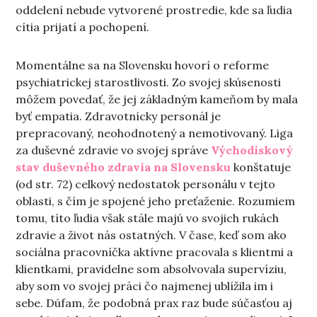
oddelení nebude vytvorené prostredie, kde sa ľudia
cítia prijatí a pochopení.
Momentálne sa na Slovensku hovorí o reforme
psychiatrickej starostlivosti. Zo svojej skúsenosti
môžem povedať, že jej základným kameňom by mala
byť empatia. Zdravotnícky personál je
prepracovaný, neohodnotený a nemotivovaný. Liga
za duševné zdravie vo svojej správe
Východiskový
stav duševného zdravia na Slovensku
konštatuje
(od str. 72) celkový nedostatok personálu v tejto
oblasti, s čím je spojené jeho preťaženie. Rozumiem
tomu, títo ľudia však stále majú vo svojich rukách
zdravie a život nás ostatných. V čase, keď som ako
sociálna pracovníčka aktívne pracovala s klientmi a
klientkami, pravidelne som absolvovala supervíziu,
aby som vo svojej práci čo najmenej ublížila im i
sebe. Dúfam, že podobná prax raz bude súčasťou aj