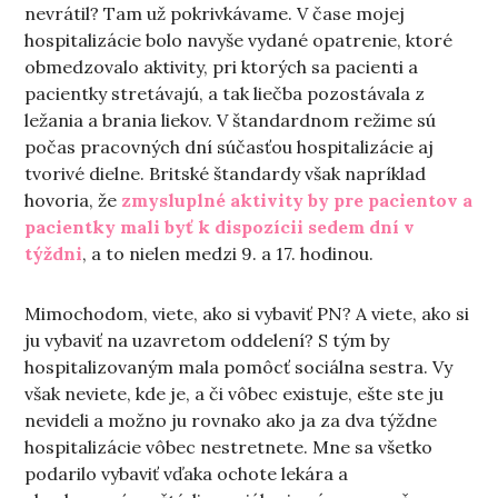
nevrátil? Tam už pokrivkávame. V čase mojej
hospitalizácie bolo navyše vydané opatrenie, ktoré
obmedzovalo aktivity, pri ktorých sa pacienti a
pacientky stretávajú, a tak liečba pozostávala z
ležania a brania liekov. V štandardnom režime sú
počas pracovných dní súčasťou hospitalizácie aj
tvorivé dielne. Britské štandardy však napríklad
hovoria, že
zmysluplné aktivity by pre pacientov a
pacientky mali byť k dispozícii sedem dní v
týždni
, a to nielen medzi 9. a 17. hodinou.
Mimochodom, viete, ako si vybaviť PN? A viete, ako si
ju vybaviť na uzavretom oddelení? S tým by
hospitalizovaným mala pomôcť sociálna sestra. Vy
však neviete, kde je, a či vôbec existuje, ešte ste ju
nevideli a možno ju rovnako ako ja za dva týždne
hospitalizácie vôbec nestretnete. Mne sa všetko
podarilo vybaviť vďaka ochote lekára a