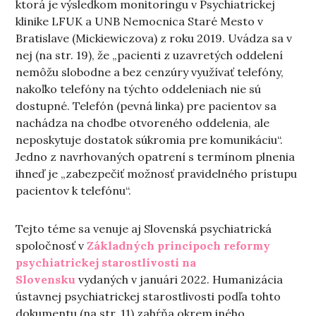
ktorá je výsledkom monitoringu v Psychiatrickej
klinike LFUK a UNB Nemocnica Staré Mesto v
Bratislave (Mickiewiczova) z roku 2019. Uvádza sa v
nej (na str. 19), že „pacienti z uzavretých oddelení
nemôžu slobodne a bez cenzúry využívať telefóny,
nakoľko telefóny na týchto oddeleniach nie sú
dostupné. Telefón (pevná linka) pre pacientov sa
nachádza na chodbe otvoreného oddelenia, ale
neposkytuje dostatok súkromia pre komunikáciu“.
Jedno z navrhovaných opatrení s termínom plnenia
ihneď je „zabezpečiť možnosť pravidelného prístupu
pacientov k telefónu“.
Tejto téme sa venuje aj Slovenská psychiatrická
spoločnosť v
Základných princípoch reformy
psychiatrickej starostlivosti na
Slovensku
vydaných v januári 2022. Humanizácia
ústavnej psychiatrickej starostlivosti podľa tohto
dokumentu (na str. 11) zahŕňa okrem iného