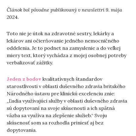
Článok bol pôvodne publikovaný v newslettri 9. mája
202
4.
Toto nie je útok na zdravotné sestry, lekárky a
lekárov ani očierňovanie jedného nemocničného
oddelenia. Je to podnet na zamyslenie a do veľkej
miery text, ktorý vychádza z mojej osobnej potreby
verbalizovať zážitky.
Jeden z bodov
kvalitatívnych štandardov
starostlivosti v oblasti duševného zdravia britského
Národného ústavu pre klinickú excelenciu znie:
„Ľudia využívajúci služby v oblasti duševného zdravia
sú dopytovaní na svoje skúsenosti a ich spätná
väzba sa využíva na zlepšenie služieb.“ Svoju
skúsenosť som sa rozhodla priniesť aj bez
dopytovania.