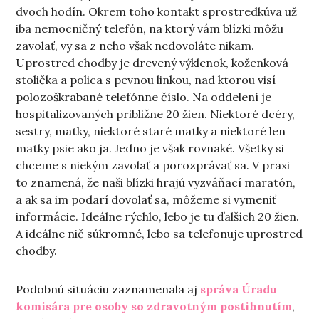
dvoch hodín. Okrem toho kontakt sprostredkúva už
iba nemocničný telefón, na ktorý vám blízki môžu
zavolať, vy sa z neho však nedovoláte nikam.
Uprostred chodby je drevený výklenok, koženková
stolička a polica s pevnou linkou, nad ktorou visí
polozoškrabané telefónne číslo. Na oddelení je
hospitalizovaných približne 20 žien. Niektoré dcéry,
sestry, matky, niektoré staré matky a niektoré len
matky psie ako ja. Jedno je však rovnaké. Všetky si
chceme s niekým zavolať a porozprávať sa. V praxi
to znamená, že naši blízki hrajú vyzváňací maratón,
a ak sa im podarí dovolať sa, môžeme si vymeniť
informácie. Ideálne rýchlo, lebo je tu ďalších 20 žien.
A ideálne nič súkromné, lebo sa telefonuje uprostred
chodby.
Podobnú situáciu zaznamenala aj
správa Úradu
komisára pre osoby so zdravotným postihnutím
,