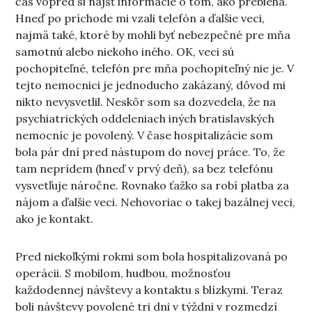
čas vopred si nájsť informácie o tom, ako prebieha.
Hneď po príchode mi vzali telefón a ďalšie veci,
najmä také, ktoré by mohli byť nebezpečné pre mňa
samotnú alebo niekoho iného. OK, veci sú
pochopiteľné, telefón pre mňa pochopiteľný nie je. V
tejto nemocnici je jednoducho zakázaný, dôvod mi
nikto nevysvetlil. Neskôr som sa dozvedela, že na
psychiatrických oddeleniach iných bratislavských
nemocníc je povolený. V čase hospitalizácie som
bola pár dní pred nástupom do novej práce. To, že
tam neprídem (hneď v prvý deň), sa bez telefónu
vysvetľuje náročne. Rovnako ťažko sa robí platba za
nájom a ďalšie veci. Nehovoriac o takej bazálnej veci,
ako je kontakt.
Pred niekoľkými rokmi som bola hospitalizovaná po
operácii. S mobilom, hudbou, možnosťou
každodennej návštevy a kontaktu s blízkymi. Teraz
boli návštevy povolené tri dni v týždni v rozmedzí