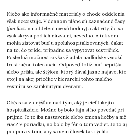
Niečo ako informačné materiály o chode oddelenia
však neexistuje. V dennom pláne sú zaznačené časy
(
fun fact
: na oddelení nie sú hodiny) a aktivity, čo sa
však skrýva pod ich názvami, nevedno. A tak som
mohla zisťovať buď u spoluhospitalizovaných, čakať
na to, čo príde, prípadne sa vypytovať sestričiek.
Posledná možnosť si však žiadala nadľudsky vysokú
frustračnú toleranciu. Odpoveď totiž buď neprišla,
alebo prišla, ale štýlom, ktorý dával jasne najavo, kto
stojí na akej priečke v hierarchii tohto malého
vesmíru so zamknutými dverami.
Občas sa zamýšľam nad tým, aký je cieľ takejto
hospitalizácie. Možno by bolo fajn si ho povedať pri
príjme. Je to iba nastavenie alebo zmena liečby a nič
viac? V poriadku, no bolo by fér o tom vedieť. Je to aj
podpora v tom, aby sa sem človek tak rýchlo