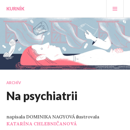
Prejsť
HLA
KURNÍK
na
MEN
obsah
ARCHÍV
Na psychiatrii
napísala DOMINIKA NAGYOVÁ ilustrovala
KATARÍNA CHLEBNIČANOVÁ