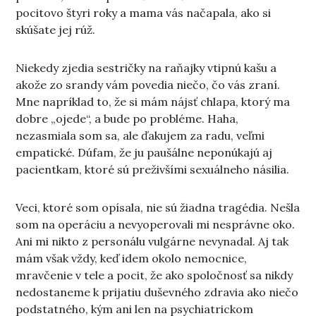
pocitovo štyri roky a mama vás načapala, ako si
skúšate jej rúž.
Niekedy zjedia sestričky na raňajky vtipnú kašu a
akože zo srandy vám povedia niečo, čo vás zraní.
Mne napríklad to, že si mám nájsť chlapa, ktorý ma
dobre „ojede“, a bude po probléme. Haha,
nezasmiala som sa, ale ďakujem za radu, veľmi
empatické. Dúfam, že ju paušálne neponúkajú aj
pacientkam, ktoré sú preživšími sexuálneho násilia.
Veci, ktoré som opísala, nie sú žiadna tragédia. Nešla
som na operáciu a nevyoperovali mi nesprávne oko.
Ani mi nikto z personálu vulgárne nevynadal. Aj tak
mám však vždy, keď idem okolo nemocnice,
mravčenie v tele a pocit, že ako spoločnosť sa nikdy
nedostaneme k prijatiu duševného zdravia ako niečo
podstatného, kým ani len na psychiatrickom