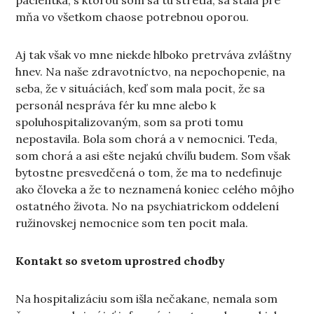
pacientka, s ktorou som sa tu stretla, sa stala pre
mňa vo všetkom chaose potrebnou oporou.
Aj tak však vo mne niekde hlboko pretrváva zvláštny
hnev. Na naše zdravotníctvo, na nepochopenie, na
seba, že v situáciách, keď som mala pocit, že sa
personál nespráva fér ku mne alebo k
spoluhospitalizovaným, som sa proti tomu
nepostavila. Bola som chorá a v nemocnici. Teda,
som chorá a asi ešte nejakú chvíľu budem. Som však
bytostne presvedčená o tom, že ma to nedefinuje
ako človeka a že to neznamená koniec celého môjho
ostatného života. No na psychiatrickom oddelení
ružinovskej nemocnice som ten pocit mala.
Kontakt so svetom uprostred chodby
Na hospitalizáciu som išla nečakane, nemala som