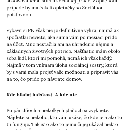
absolvovanému štúdiu sociálnej práce, v opačnom
prípade by ma čakali opletačky so Sociálnou
poisťovňou.
Vybaviť si PN však nie je definitívna výhra, najmä ak
spočiatku neviete, aká suma vám po mesiaci príde
na účet. Mne nestačila ani na uhradenie nájmu a
základných životných potrieb. Našťastie mám okolo
seba ľudí, ktorí mi pomohli, nemá ich však každý.
Najmä v tom vnímam úlohu sociálnej sestry, ktorá
by s vami mala prejsť vaše možnosti a pripraviť vás
na to, čo príde po návrate domov.
Kde hľadať ľudskosť. A kde nie
Po pár dňoch a niekoľkých plačoch si zvyknete.
Nájdete si niekoho, kto vám ukáže, čo kde je a ako to
tu funguje. Tak isto ako to jemu či jej ukázal niekto