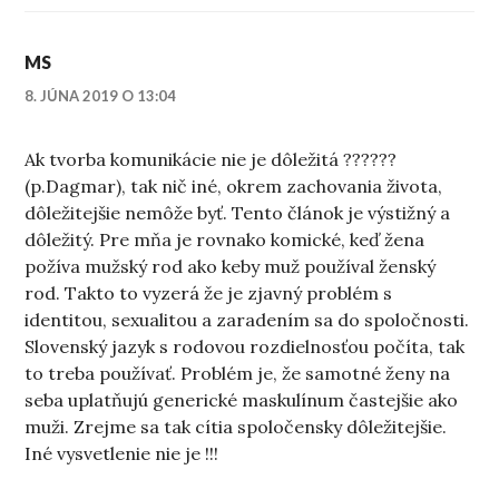
MS
8. JÚNA 2019 O 13:04
Ak tvorba komunikácie nie je dôležitá ??????
(p.Dagmar), tak nič iné, okrem zachovania života,
dôležitejšie nemôže byť. Tento článok je výstižný a
dôležitý. Pre mňa je rovnako komické, keď žena
požíva mužský rod ako keby muž používal ženský
rod. Takto to vyzerá že je zjavný problém s
identitou, sexualitou a zaradením sa do spoločnosti.
Slovenský jazyk s rodovou rozdielnosťou počíta, tak
to treba používať. Problém je, že samotné ženy na
seba uplatňujú generické maskulínum častejšie ako
muži. Zrejme sa tak cítia spoločensky dôležitejšie.
Iné vysvetlenie nie je !!!