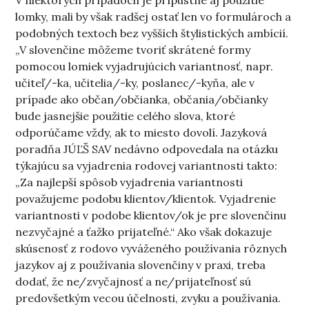
V niektorých prípadoch je prípustné aj použitie
lomky, mali by však radšej ostať len vo formulároch a
podobných textoch bez vyšších štylistických ambícií.
„V slovenčine môžeme tvoriť skrátené formy
pomocou lomiek vyjadrujúcich variantnosť, napr.
učiteľ/-ka, učitelia/-ky, poslanec/-kyňa, ale v
prípade ako občan/občianka, občania/občianky
bude jasnejšie použitie celého slova, ktoré
odporúčame vždy, ak to miesto dovolí. Jazyková
poradňa JÚĽŠ SAV nedávno odpovedala na otázku
týkajúcu sa vyjadrenia rodovej variantnosti takto:
„Za najlepší spôsob vyjadrenia variantnosti
považujeme podobu klientov/klientok. Vyjadrenie
variantnosti v podobe klientov/ok je pre slovenčinu
nezvyčajné a ťažko prijateľné.“ Ako však dokazuje
skúsenosť z rodovo vyváženého používania rôznych
jazykov aj z používania slovenčiny v praxi, treba
dodať, že ne/zvyčajnosť a ne/prijateľnosť sú
predovšetkým vecou účelnosti, zvyku a používania.