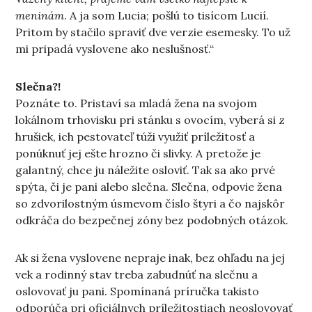
meninám
. A ja som Lucia; pošlú to tisícom Lucií.
Pritom by stačilo spraviť dve verzie esemesky. To už
mi pripadá vyslovene ako neslušnosť.“
Slečna?!
Poznáte to. Pristaví sa mladá žena na svojom
lokálnom trhovisku pri stánku s ovocím, vyberá si z
hrušiek, ich pestovateľ túži využiť príležitosť a
ponúknuť jej ešte hrozno či slivky. A pretože je
galantný, chce ju náležite osloviť. Tak sa ako prvé
spýta, či je pani alebo slečna. Slečna, odpovie žena
so zdvorilostným úsmevom číslo štyri a čo najskôr
odkráča do bezpečnej zóny bez podobných otázok.
Ak si žena vyslovene nepraje inak, bez ohľadu na jej
vek a rodinný stav treba zabudnúť na slečnu a
oslovovať ju pani. Spomínaná príručka takisto
odporúča pri oficiálnych príležitostiach neoslovovať