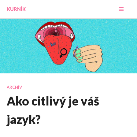
Prejsť
HLA
KURNÍK
na
MEN
obsah
ARCHÍV
Ako citlivý je váš
jazyk?