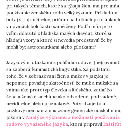
pri takých témach, ktoré sa týkajú žien, má pre mňa
používanie ženského rodu veľký význam. Príkladom
bol aj štrajk učiteľov, pričom na fotkách pri článkoch
v novinách boli často samé ženy. Podľa mňa je to
veľmi dôležité z hľadiska malých dievčat, ktoré si
hľadajú vzory a ktoré si nevedia predstaviť, že by
mohli byť astronautkami alebo pilotkami.“
Jazykovými otázkami z pohľadu rodovej (ne)rovnosti
sa zaoberá feministická lingvistika. Za podstatu
toho, že v zobrazovaní žien a mužov v jazyku je
nepomer, považuje skutočnosť, že muž a mužské sa
vníma ako prototyp človeka a ľudského, zatiaľ čo
žena a ženské sa chápe ako odvodené, podriadené,
neviditeľné alebo príznakové. Potvrdzuje to aj
jazykový mechanizmus zvaný generické maskulínum,
píše sa v
Analýze významu a možností používania
rodovo vyváženého jazyka
, ktorú pripravil
Inštitút