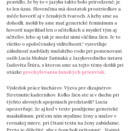
pravidlo, že by to v jazyku takto bolo prirodzené; je
to len úzus. Slovenčina má dostatok prostriedkov a
môže hovoriť aj v ženských tvaroch. A keby sme sa
dohodli, mohli by sme mať generické feminínum a
hovoriť napríklad len o učiteľkách a myslieť tým aj
učiteľov, lebo aj tak je medzi nimi väčšina žien. Je to
všetko o spoločenskej viditeľnosti,“ vysvetľuje
záludnosť nadvlády mužského rodu pri pomenovaní
osôb Lucia Molnár Satinská z Jazykovedného ústavu
Ľudovíta Štúra, s ktorou sme sa tejto témy dotkli pri
otázke
prechyľovania ženských priezvisk
.
Výsledok práce kuchárov. Výzva pre dizajnérov.
Stretnutie kaderníkov. Koľko žien ste si v duchu pri
týchto slovných spojeniach predstavili? Lucia
upozorňuje, že aj keď v texte použijeme generické
maskulínum, pričom ním myslíme ženy a mužov v
rovnakej miere, pri čítaní textu na ženy zabúdame.
Preto je dôležité, aby v ňom boli prítomné: „Najmä