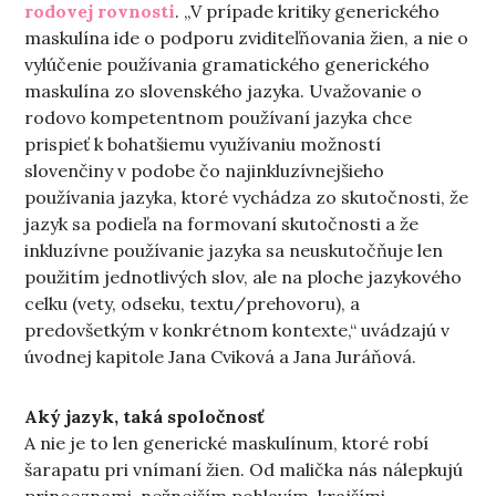
rodovej rovnosti
. „V prípade kritiky generického
maskulína ide o podporu zviditeľňovania žien, a nie o
vylúčenie používania gramatického generického
maskulína zo slovenského jazyka. Uvažovanie o
rodovo kompetentnom používaní jazyka chce
prispieť k bohatšiemu využívaniu možností
slovenčiny v podobe čo najinkluzívnejšieho
používania jazyka, ktoré vychádza zo skutočnosti, že
jazyk sa podieľa na formovaní skutočnosti a že
inkluzívne používanie jazyka sa neuskutočňuje len
použitím jednotlivých slov, ale na ploche jazykového
celku (vety, odseku, textu/prehovoru), a
predovšetkým v konkrétnom kontexte,“ uvádzajú v
úvodnej kapitole Jana Cviková a Jana Juráňová.
Aký jazyk, taká spoločnosť
A nie je to len generické maskulínum, ktoré robí
šarapatu pri vnímaní žien. Od malička nás nálepkujú