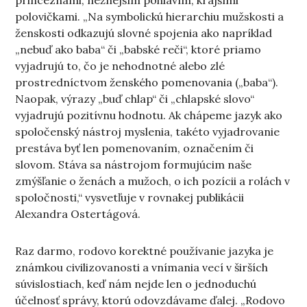
princeznami, nežnejším pohlavím, krajšími
polovičkami. „Na symbolickú hierarchiu mužskosti a
ženskosti odkazujú slovné spojenia ako napríklad
„nebuď ako baba“ či „babské reči“, ktoré priamo
vyjadrujú to, čo je nehodnotné alebo zlé
prostredníctvom ženského pomenovania („baba“).
Naopak, výrazy „buď chlap“ či „chlapské slovo“
vyjadrujú pozitívnu hodnotu. Ak chápeme jazyk ako
spoločenský nástroj myslenia, takéto vyjadrovanie
prestáva byť len pomenovaním, označením či
slovom. Stáva sa nástrojom formujúcim naše
zmýšľanie o ženách a mužoch, o ich pozícii a rolách v
spoločnosti,“ vysvetľuje v rovnakej publikácii
Alexandra Ostertágová.
Raz darmo, rodovo korektné používanie jazyka je
známkou civilizovanosti a vnímania vecí v širších
súvislostiach, keď nám nejde len o jednoduchú
účelnosť správy, ktorú odovzdávame ďalej. „Rodovo