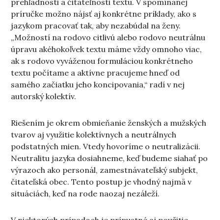
prehľadnosti a čitateľnosti textu. V spomínanej
príručke možno nájsť aj konkrétne príklady, ako s
jazykom pracovať tak, aby nezabúdal na ženy.
„Možností na rodovo citlivú alebo rodovo neutrálnu
úpravu akéhokoľvek textu máme vždy omnoho viac,
ak s rodovo vyváženou formuláciou konkrétneho
textu počítame a aktívne pracujeme hneď od
samého začiatku jeho koncipovania,“ radí v nej
autorský kolektív.
Riešením je okrem obmieňanie ženských a mužských
tvarov aj využitie kolektívnych a neutrálnych
podstatných mien. Vtedy hovoríme o neutralizácii.
Neutralitu jazyka dosiahneme, keď budeme siahať po
výrazoch ako personál, zamestnávateľský subjekt,
čitateľská obec. Tento postup je vhodný najmä v
situáciách, keď na rode naozaj nezáleží.