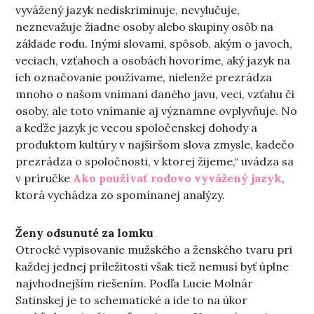
vyvážený jazyk nediskriminuje, nevylučuje,
neznevažuje žiadne osoby alebo skupiny osôb na
základe rodu. Inými slovami, spôsob, akým o javoch,
veciach, vzťahoch a osobách hovoríme, aký jazyk na
ich označovanie používame, nielenže prezrádza
mnoho o našom vnímaní daného javu, veci, vzťahu či
osoby, ale toto vnímanie aj významne ovplyvňuje. No
a keďže jazyk je vecou spoločenskej dohody a
produktom kultúry v najširšom slova zmysle, kadečo
prezrádza o spoločnosti, v ktorej žijeme,“ uvádza sa
v príručke
Ako používať rodovo vyvážený jazyk
,
ktorá vychádza zo spomínanej analýzy.
Ženy odsunuté za lomku
Otrocké vypisovanie mužského a ženského tvaru pri
každej jednej príležitosti však tiež nemusí byť úplne
najvhodnejším riešením. Podľa Lucie Molnár
Satinskej je to schematické a ide to na úkor