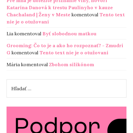
Pre mňa je dôležité priznanie viny, hovorí
Katarína Danová k trestu Paulínyho v kauze
Chachaland | Ženy v Meste
komentoval
Tento text
nie je o otužovaní
Lia
komentoval
Byť slobodnou matkou
Grooming: Čo to je a ako ho rozpoznať? - Zmudri
G
komentoval
Tento text nie je o otužovaní
Mária
komentoval
Zbohom silikónom
H
ľ
a
d
a
ť
: