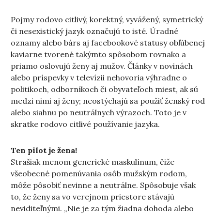
Pojmy rodovo citlivý, korektný, vyvážený, symetrický
či nesexistický jazyk označujú to isté. Úradné
oznamy alebo bárs aj facebookové statusy obľúbenej
kaviarne tvorené takýmto spôsobom rovnako a
priamo oslovujú ženy aj mužov. Články v novinách
alebo príspevky v televízii nehovoria výhradne o
politikoch, odborníkoch či obyvateľoch miest, ak sú
medzi nimi aj ženy; neostýchajú sa použiť ženský rod
alebo siahnu po neutrálnych výrazoch. Toto je v
skratke rodovo citlivé používanie jazyka.
Ten pilot je žena!
Strašiak menom generické maskulínum, čiže
všeobecné pomenúvania osôb mužským rodom,
môže pôsobiť nevinne a neutrálne. Spôsobuje však
to, že ženy sa vo verejnom priestore stávajú
neviditeľnými. „Nie je za tým žiadna dohoda alebo