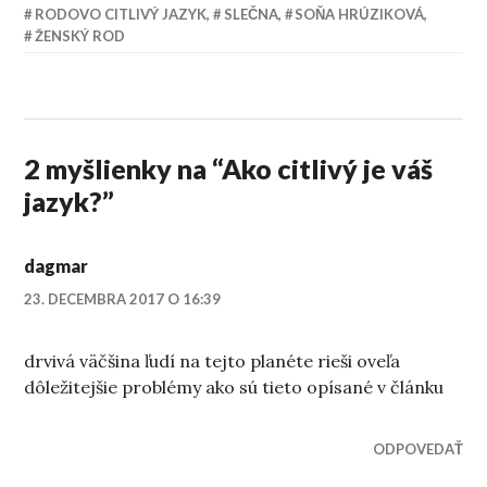
RODOVO CITLIVÝ JAZYK
,
SLEČNA
,
SOŇA HRÚZIKOVÁ
,
ŽENSKÝ ROD
2 myšlienky na “
Ako citlivý je váš
jazyk?
”
dagmar
23. DECEMBRA 2017 O 16:39
drvivá väčšina ľudí na tejto planéte rieši oveľa
dôležitejšie problémy ako sú tieto opísané v článku
ODPOVEDAŤ