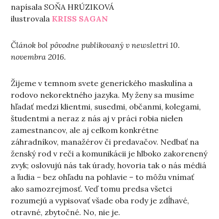
napísala SOŇA HRÚZIKOVÁ
ilustrovala
KRISS SAGAN
Článok bol pôvodne publikovaný v newslettri 10.
novembra 2016.
Žijeme v temnom svete generického maskulína a
rodovo nekorektného jazyka. My ženy sa musíme
hľadať medzi klientmi, susedmi, občanmi, kolegami,
študentmi a neraz z nás aj v práci robia nielen
zamestnancov, ale aj celkom konkrétne
záhradníkov, manažérov či predavačov. Nedbať na
ženský rod v reči a komunikácii je hlboko zakorenený
zvyk;
oslovujú nás tak úrady, hovoria tak o nás médiá
a ľudia – bez ohľadu na pohlavie – to môžu vnímať
ako samozrejmosť. Veď tomu predsa všetci
rozumejú a vypisovať všade oba rody je zdĺhavé,
otravné, zbytočné. No, nie je.