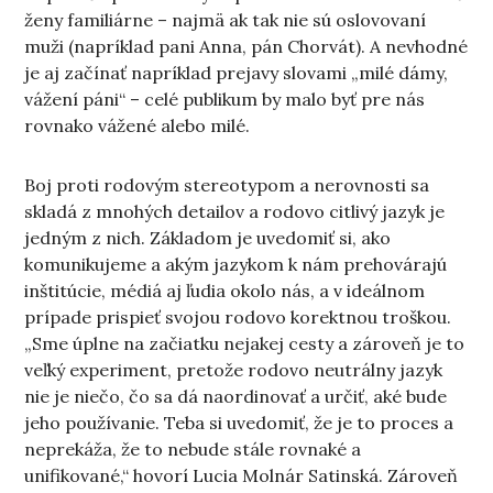
ženy familiárne – najmä ak tak nie sú oslovovaní
muži (napríklad pani Anna, pán Chorvát). A nevhodné
je aj začínať napríklad prejavy slovami „milé dámy,
vážení páni“ – celé publikum by malo byť pre nás
rovnako vážené alebo milé.
Boj proti rodovým stereotypom a nerovnosti sa
skladá z mnohých detailov a rodovo citlivý jazyk je
jedným z nich. Základom je uvedomiť si, ako
komunikujeme a akým jazykom k nám prehovárajú
inštitúcie, médiá aj ľudia okolo nás, a v ideálnom
prípade prispieť svojou rodovo korektnou troškou.
„Sme úplne na začiatku nejakej cesty a zároveň je to
veľký experiment, pretože rodovo neutrálny jazyk
nie je niečo, čo sa dá naordinovať a určiť, aké bude
jeho používanie. Teba si uvedomiť, že je to proces a
neprekáža, že to nebude stále rovnaké a
unifikované,“ hovorí Lucia Molnár Satinská. Zároveň