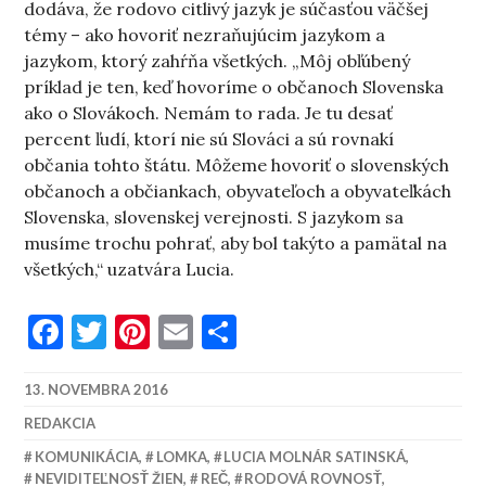
dodáva, že rodovo citlivý jazyk je súčasťou väčšej
témy – ako hovoriť nezraňujúcim jazykom a
jazykom, ktorý zahŕňa všetkých. „Môj obľúbený
príklad je ten, keď hovoríme o občanoch Slovenska
ako o Slovákoch. Nemám to rada. Je tu desať
percent ľudí, ktorí nie sú Slováci a sú rovnakí
občania tohto štátu. Môžeme hovoriť o slovenských
občanoch a občiankach, obyvateľoch a obyvateľkách
Slovenska, slovenskej verejnosti. S jazykom sa
musíme trochu pohrať, aby bol takýto a pamätal na
všetkých,“ uzatvára Lucia.
Facebook
Twitter
Pinterest
Email
Share
13. NOVEMBRA 2016
REDAKCIA
KOMUNIKÁCIA
,
LOMKA
,
LUCIA MOLNÁR SATINSKÁ
,
NEVIDITEĽNOSŤ ŽIEN
,
REČ
,
RODOVÁ ROVNOSŤ
,