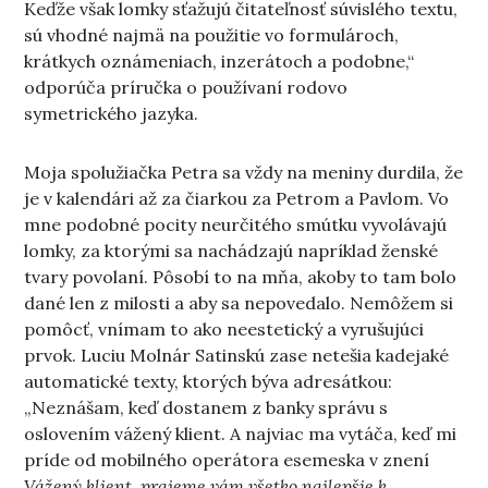
Keďže však lomky sťažujú čitateľnosť súvislého textu,
sú vhodné najmä na použitie vo formulároch,
krátkych oznámeniach, inzerátoch a podobne,“
odporúča príručka o používaní rodovo
symetrického jazyka.
Moja spolužiačka Petra sa vždy na meniny durdila, že
je v kalendári až za čiarkou za Petrom a Pavlom. Vo
mne podobné pocity neurčitého smútku vyvolávajú
lomky, za ktorými sa nachádzajú napríklad ženské
tvary povolaní. Pôsobí to na mňa, akoby to tam bolo
dané len z milosti a aby sa nepovedalo. Nemôžem si
pomôcť, vnímam to ako neestetický a vyrušujúci
prvok. Luciu Molnár Satinskú zase netešia kadejaké
automatické texty, ktorých býva adresátkou:
„Neznášam, keď dostanem z banky správu s
oslovením vážený klient. A najviac ma vytáča, keď mi
príde od mobilného operátora esemeska v znení
Vážený klient, prajeme vám všetko najlepšie k