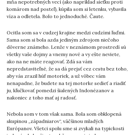
mňa nepotrebných vecí (ako napríklad sieťku proti
komárom nad posteľ), kúpila som si letenku, vybavila
víza a odletela. Bolo to jednoduché. Čaute.
Ocitla som sa v cudzej krajine medzi cudzími ľuďmi.
Sama som si bola azda jediným zdrojom niečoho
dôverne známeho. Lenže v neznámom prostredí sú
všetky vaše dojmy a vnemy nové a vy ešte neviete,
ako na ne máte reagovať. Zdá sa vám
nepredstaviteľné, že sa dá prejsť cez cestu bez toho,
aby vás zrazil húf motoriek, a už vôbec vám
nenapadne, že budete na tej motorke sedieť a riadiť
ju, kľučkovať pomedzi šialených Indonézanov a
nakoniec z toho mať aj radosť.
Nebola som v tom však sama. Bola som obklopená
skupinou „západniarov“, väčšinou mladých
Európanov. Všetci spolu sme si zvykali na typickosti