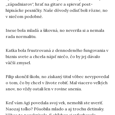
„západniarov“, hrať na gitare a spievať post-
hipisácke pesničky. Naše dôvody odísť boli rôzne, no
v niečom podobné.
Inese bola mladá a šikovná, no neverila si a nemala
rada normalitu.
Katka bola frustrovaná z dennodeného fungovania v
biznis svete a chcela nájsť niečo, čo by jej dávalo
väčší zmysel.
Filip skončil školu, no získaný titul vôbec nevypovedal
o tom, čo by chcel v živote robiť. Mal viacero veľkých
snov, no vždy ostali len v rovine snenia.
Keď vám Agi povedala svoj vek, nemohli ste uveriť.
Naozaj toľko? Pôsobila mlado a aj trochu detinsky.