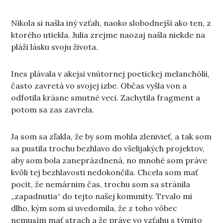
Nikola si našla iný vzťah, naoko slobodnejší ako ten, z
ktorého utiekla. Julia zrejme naozaj našla niekde na
pláži lásku svoju života.
Ines plávala v akejsi vnútornej poetickej melanchólii,
často zavretá vo svojej izbe. Občas vyšla von a
odfotila krásne smutné veci. Zachytila fragment a
potom sa zas zavrela.
Ja som sa zľakla, že by som mohla zlenivieť, a tak som
sa pustila trochu bezhlavo do všelijakých projektov,
aby som bola zaneprázdnená, no mnohé som práve
kvôli tej bezhlavosti nedokončila. Chcela som mať
pocit, že nemárnim čas, trochu som sa stránila
„zapadnutia“ do tejto našej komunity. Trvalo mi
dlho, kým som si uvedomila, že z toho vôbec
nemusím mať strach a že práve vo vzťahu s týmito