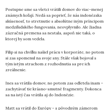
Postupne sme sa všetci vrátili domov do viac-menej
známych koľají. Nedá sa poprieť, že nás indonézska
skúsenosť, to stretnutie s absolútne iným príncipom
medziľudského fungovania, neovplyvnilo. Ale žiadna
zázračná premena sa nestala, aspoň nie taká, o
ktorej by som vedela.
Filip si na chvíľku našiel prácu v korporáte, no potom
si zas spomenul na svoje sny. Stále však bojoval s
tým istým strachom z rozhodnutia sa pre ich
zreálnenie.
Ines sa vrátila domov, no potom zas odletela inam –
zachytávať tie krásno-smutné fragmenty. Dokonca
sa na istý čas vrátila aj do Indonézie.
Matt sa vrátil do Európy – s pôvodným zámerom