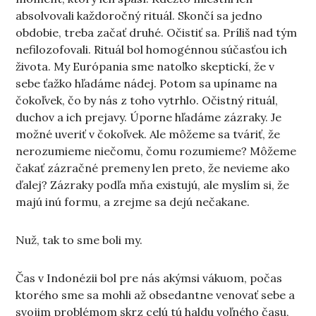
absolvovali každoročný rituál. Skončí sa jedno
obdobie, treba začať druhé. Očistiť sa. Príliš nad tým
nefilozofovali. Rituál bol homogénnou súčasťou ich
života. My Európania sme natoľko skeptickí, že v
sebe ťažko hľadáme nádej. Potom sa upíname na
čokoľvek, čo by nás z toho vytrhlo. Očistný rituál,
duchov a ich prejavy. Úporne hľadáme zázraky. Je
možné uveriť v čokoľvek. Ale môžeme sa tváriť, že
nerozumieme niečomu, čomu rozumieme? Môžeme
čakať zázračné premeny len preto, že nevieme ako
ďalej? Zázraky podľa mňa existujú, ale myslím si, že
majú inú formu, a zrejme sa dejú nečakane.
Nuž, tak to sme boli my.
Čas v Indonézii bol pre nás akýmsi vákuom, počas
ktorého sme sa mohli až obsedantne venovať sebe a
svojim problémom skrz celú tú haldu voľného času,