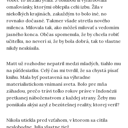
Vôbec to nezakrývala. S obľubou si vyfarbovala
omaľovánky, ktorými oblepila celú izbu. Žila v
niekoľkých krajinách, zakaždým to bolo iné, no
rovnako dočasné. Takmer všade stretla nového
milenca. Milovala tak, ako môžeš milovať s vedomím
jasného konca. Občas spomenula, že by chcela robiť
učiteľku, no neverí si, že by bola dobrá, tak to vlastne
nikdy neskúsila.
Matt už rozhodne nepatril medzi mladých, tiahlo mu
na päťdesiatku. Celý čas mi tvrdil, že sa chystá písať
knihu. Mala byť postavená na výhradne
materialistickom vnímaní sveta. Bolo pre mňa
záhadou, prečo trávi toľko rokov práve v Indonézii
pretkanej náboženstvom z každej strany. Žeby mu
ponúkala akýsi azyl z bezútešnej reality, ktorej veril?
Nikola utiekla pred vzťahom, v ktorom sa cítila
neslobodne. Julia vlastne tiež.