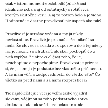
však v istom momente oslobodiť (od akéhosi
ideálneho seba a aj od ostatných) a robiť veci,
ktorým skutočne verili. A aj to potom bolo a je vidno.
Hodnotná je vlastne pravdivosť, nie úspech ako taký.
Pravdivosť je strašne vzácna a my ju nikdy
nevlastníme. Pravdivé je priznať si, že uniknúť sa
nedá. Že človek sa skladá z rozporov a do istej miery
nie je možné sa ich zbaviť, ale skôr pochopiť, čo z
nich vyplýva. Že obrovskú časť toho, čo je,
neuchopíme a nepochopíme. Pravdivosť je priznať
si, že ja som ja (v podstate bez vlastného pričinenia).
A že mám vôľu a zodpovednosť… čo všetko ešte? Čo
všetko sa pred nami a za nami rozprestiera?
Tie najdôležitejšie veci je veľmi ťažké vyjadriť
slovami, väčšinou sa toho podstatného sotva
dotknem – ale tak snáď – za pokus to stálo.