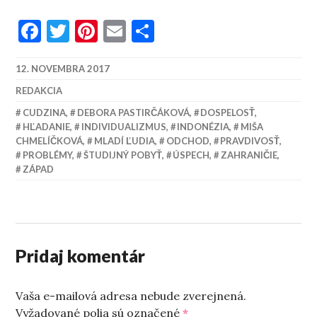
Facebook
Twitter
Pinterest
Email
Share
12. NOVEMBRA 2017
REDAKCIA
CUDZINA
,
DEBORA PASTIRČÁKOVÁ
,
DOSPELOSŤ
,
HĽADANIE
,
INDIVIDUALIZMUS
,
INDONÉZIA
,
MIŠA
CHMELÍČKOVÁ
,
MLADÍ ĽUDIA
,
ODCHOD
,
PRAVDIVOSŤ
,
PROBLÉMY
,
ŠTUDIJNÝ POBYŤ
,
ÚSPECH
,
ZAHRANIČIE
,
ZÁPAD
Pridaj komentár
Vaša e-mailová adresa nebude zverejnená.
Vyžadované polia sú označené
*