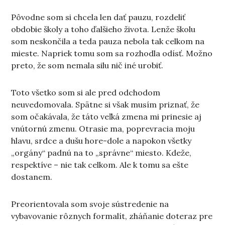
Pôvodne som si chcela len dať pauzu, rozdeliť
obdobie školy a toho ďalšieho života. Lenže školu
som neskončila a teda pauza nebola tak celkom na
mieste. Napriek tomu som sa rozhodla odísť. Možno
preto, že som nemala silu nič iné urobiť.
Toto všetko som si ale pred odchodom
neuvedomovala. Spätne si však musím priznať, že
som očakávala, že táto veľká zmena mi prinesie aj
vnútornú zmenu. Otrasie ma, poprevracia moju
hlavu, srdce a dušu hore-dole a napokon všetky
„orgány“ padnú na to „správne“ miesto. Kdeže,
respektíve – nie tak celkom. Ale k tomu sa ešte
dostanem.
Preorientovala som svoje sústredenie na
vybavovanie rôznych formalít, zháňanie doteraz pre