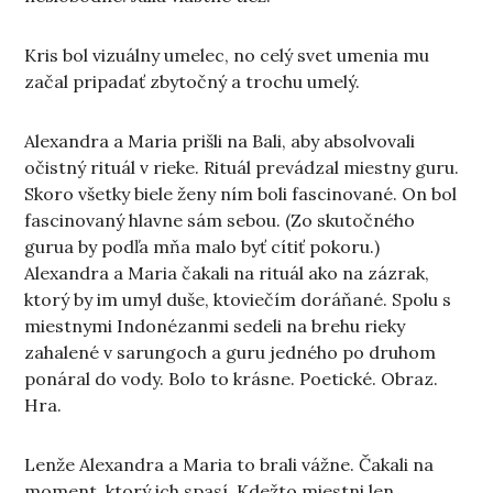
Kris bol vizuálny umelec, no celý svet umenia mu
začal pripadať zbytočný a trochu umelý.
Alexandra a Maria prišli na Bali, aby absolvovali
očistný rituál v rieke. Rituál prevádzal miestny guru.
Skoro všetky biele ženy ním boli fascinované. On bol
fascinovaný hlavne sám sebou. (Zo skutočného
gurua by podľa mňa malo byť cítiť pokoru.)
Alexandra a Maria čakali na rituál ako na zázrak,
ktorý by im umyl duše, ktoviečím doráňané. Spolu s
miestnymi Indonézanmi sedeli na brehu rieky
zahalené v sarungoch a guru jedného po druhom
ponáral do vody. Bolo to krásne. Poetické. Obraz.
Hra.
Lenže Alexandra a Maria to brali vážne. Čakali na
moment, ktorý ich spasí. Kdežto miestni len