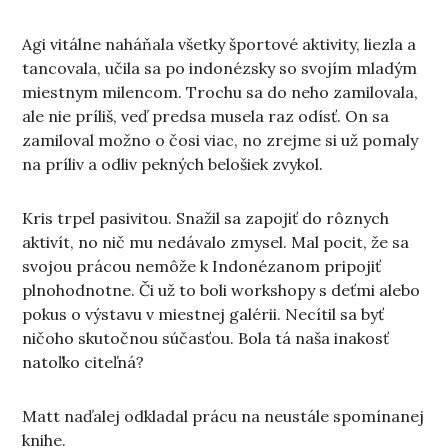
Agi vitálne naháňala všetky športové aktivity, liezla a
tancovala, učila sa po indonézsky so svojím mladým
miestnym milencom. Trochu sa do neho zamilovala,
ale nie príliš, veď predsa musela raz odísť. On sa
zamiloval možno o čosi viac, no zrejme si už pomaly
na príliv a odliv pekných belošiek zvykol.
Kris trpel pasivitou. Snažil sa zapojiť do rôznych
aktivít, no nič mu nedávalo zmysel. Mal pocit, že sa
svojou prácou nemôže k Indonézanom pripojiť
plnohodnotne. Či už to boli workshopy s deťmi alebo
pokus o výstavu v miestnej galérii. Necítil sa byť
ničoho skutočnou súčasťou. Bola tá naša inakosť
natoľko citeľná?
Matt naďalej odkladal prácu na neustále spomínanej
knihe.