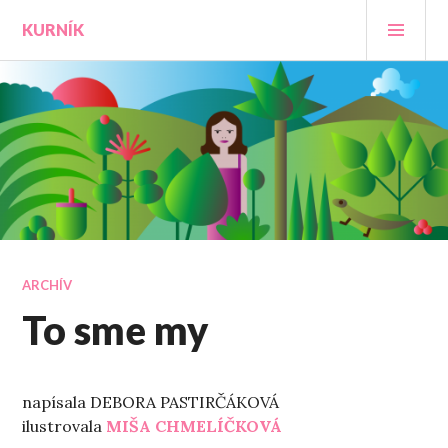
Prejsť
HLA
KURNÍK
na
MEN
obsah
ARCHÍV
To sme my
napísala DEBORA PASTIRČÁKOVÁ
ilustrovala
MIŠA CHMELÍČKOVÁ