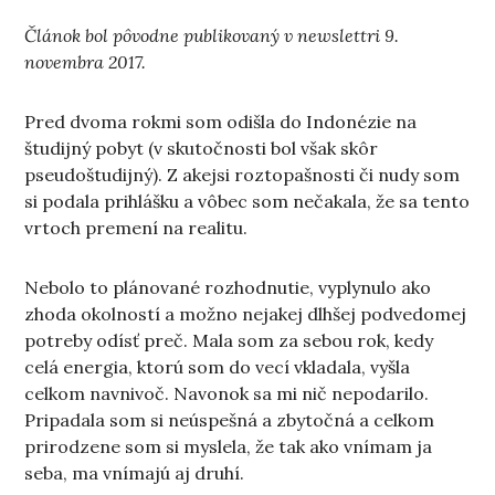
Článok bol pôvodne publikovaný v newslettri 9.
novembra 2017.
Pred dvoma rokmi som odišla do Indonézie na
študijný pobyt (v skutočnosti bol však skôr
pseudoštudijný). Z akejsi roztopašnosti či nudy som
si podala prihlášku a vôbec som nečakala, že sa tento
vrtoch premení na realitu.
Nebolo to plánované rozhodnutie, vyplynulo ako
zhoda okolností a možno nejakej dlhšej podvedomej
potreby odísť preč. Mala som za sebou rok, kedy
celá energia, ktorú som do vecí vkladala, vyšla
celkom navnivoč. Navonok sa mi nič nepodarilo.
Pripadala som si neúspešná a zbytočná a celkom
prirodzene som si myslela, že tak ako vnímam ja
seba, ma vnímajú aj druhí.