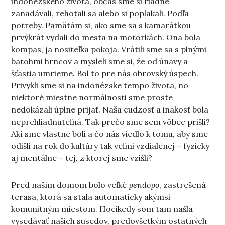
indonézskeho života, občas sme si riadne
zanadávali, rehotali sa alebo si poplakali. Podľa
potreby. Pamätám si, ako sme sa s kamarátkou
prvýkrát vydali do mesta na motorkách. Ona bola
kompas, ja nositeľka pokoja. Vrátili sme sa s plnými
batohmi hrncov a mysleli sme si, že od únavy a
šťastia umrieme. Bol to pre nás obrovský úspech.
Privykli sme si na indonézske tempo života, no
niektoré miestne normálnosti sme proste
nedokázali úplne prijať. Naša cudzosť a inakosť bola
neprehliadnuteľná. Tak prečo sme sem vôbec prišli?
Akí sme vlastne boli a čo nás viedlo k tomu, aby sme
odišli na rok do kultúry tak veľmi vzdialenej – fyzicky
aj mentálne – tej, z ktorej sme vzišli?
Pred naším domom bolo veľké
pendopo
, zastrešená
terasa, ktorá sa stala automaticky akýmsi
komunitným miestom. Hocikedy som tam našla
vysedávať našich susedov, predovšetkým ostatných