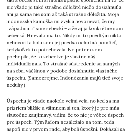
silu a občas som si mohla spätne spomenúť na to, že
nie všade je také strašne dôležité niečo dosiahnuť a
ani ja sama nie som až taká strašne dôležitá. Moja
indonézska kamoška mi zvykla hovorievať, že my
„západniari“ sme sebeckí – a že aj ja konkrétne som
sebecká. Hnevalo ma to. Nikdy mi to predtým nikto
nehovoril a bola som jej predsa ochotná pomôcť,
kedykoľvek to potrebovala. No potom som
pochopila, že to sebectvo je vlastne náš
individualizmus. To strašné sústredenie sa samých
na seba, väčšinou v podobe dosiahnutia vlastného
úspechu. (Samozrejme, Indonézania majú tiež svoje
neduhy.)
Úspechu je všade naokolo veľmi veľa, no keď sa mu
prizriem bližšie a všimnem si ten, ktorý je pre mňa
skutočne zaujímavý, vidím, že to nie je vôbec úspech
pre úspech. Tým ľuďom nezáležalo na tom, teda
aspoň nie v prvom rade, aby boli úspešní. Dokázali sa