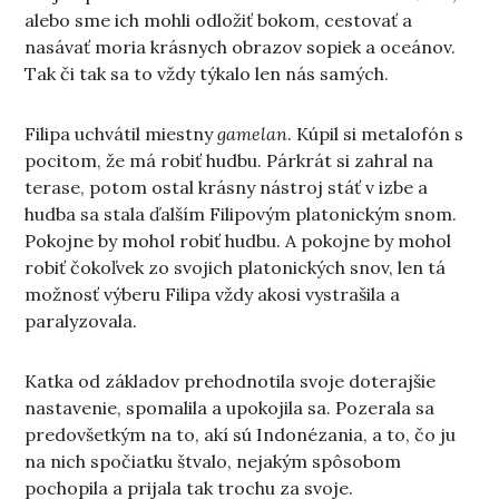
alebo sme ich mohli odložiť bokom, cestovať a
nasávať moria krásnych obrazov sopiek a oceánov.
Tak či tak sa to vždy týkalo len nás samých.
Filipa uchvátil miestny
gamelan
. Kúpil si metalofón s
pocitom, že má robiť hudbu. Párkrát si zahral na
terase, potom ostal krásny nástroj stáť v izbe a
hudba sa stala ďalším Filipovým platonickým snom.
Pokojne by mohol robiť hudbu. A pokojne by mohol
robiť čokoľvek zo svojich platonických snov, len tá
možnosť výberu Filipa vždy akosi vystrašila a
paralyzovala.
Katka od základov prehodnotila svoje doterajšie
nastavenie, spomalila a upokojila sa. Pozerala sa
predovšetkým na to, akí sú Indonézania, a to, čo ju
na nich spočiatku štvalo, nejakým spôsobom
pochopila a prijala tak trochu za svoje.