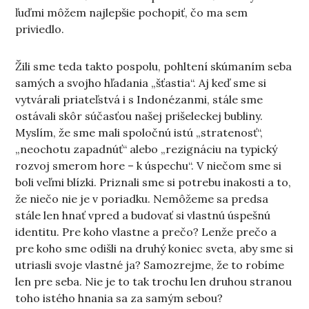
ľuďmi môžem najlepšie pochopiť, čo ma sem
priviedlo.
Žili sme teda takto pospolu, pohltení skúmaním seba
samých a svojho hľadania „šťastia“. Aj keď sme si
vytvárali priateľstvá i s Indonézanmi, stále sme
ostávali skôr súčasťou našej prišeleckej bubliny.
Myslím, že sme mali spoločnú istú „stratenosť“,
„neochotu zapadnúť“ alebo „rezignáciu na typický
rozvoj smerom hore – k úspechu“. V niečom sme si
boli veľmi blízki. Priznali sme si potrebu inakosti a to,
že niečo nie je v poriadku. Nemôžeme sa predsa
stále len hnať vpred a budovať si vlastnú úspešnú
identitu. Pre koho vlastne a prečo? Lenže prečo a
pre koho sme odišli na druhý koniec sveta, aby sme si
utriasli svoje vlastné ja? Samozrejme, že to robíme
len pre seba. Nie je to tak trochu len druhou stranou
toho istého hnania sa za samým sebou?