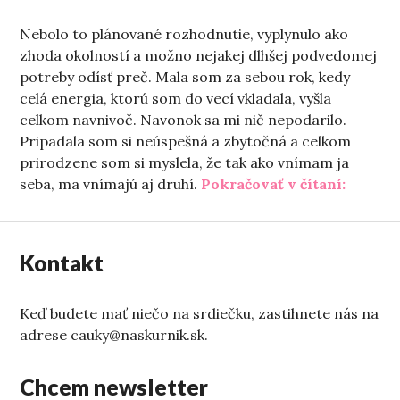
Nebolo to plánované rozhodnutie, vyplynulo ako
zhoda okolností a možno nejakej dlhšej podvedomej
potreby odísť preč. Mala som za sebou rok, kedy
celá energia, ktorú som do vecí vkladala, vyšla
celkom navnivoč. Navonok sa mi nič nepodarilo.
Pripadala som si neúspešná a zbytočná a celkom
prirodzene som si myslela, že tak ako vnímam ja
„To sm
seba, ma vnímajú aj druhí.
Pokračovať v čítaní:
Kontakt
Keď budete mať niečo na srdiečku, zastihnete nás na
adrese cauky@naskurnik.sk.
Chcem newsletter