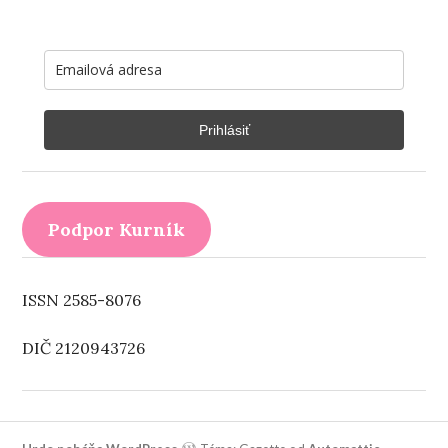
Prihlásiť
Podpor Kurník
ISSN 2585-8076
DIČ 2120943726