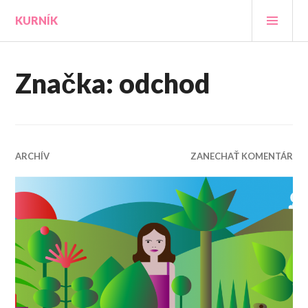
Prejsť
HLA
KURNÍK
na
MEN
obsah
Značka:
odchod
ARCHÍV
ZANECHAŤ KOMENTÁR