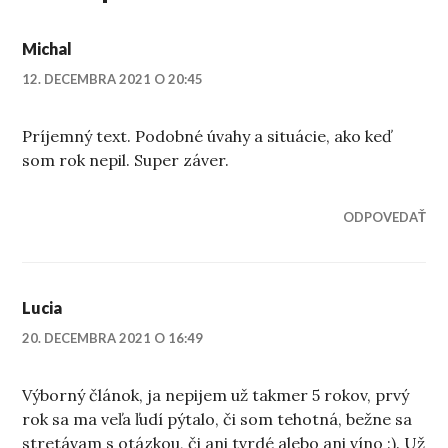
Michal
12. DECEMBRA 2021 O 20:45
Príjemný text. Podobné úvahy a situácie, ako keď
som rok nepil. Super záver.
ODPOVEDAŤ
Lucia
20. DECEMBRA 2021 O 16:49
Výborný článok, ja nepijem už takmer 5 rokov, prvý
rok sa ma veľa ľudí pýtalo, či som tehotná, bežne sa
stretávam s otázkou, či ani tvrdé alebo ani víno :). Už