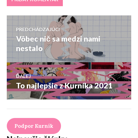
Navigácia
PREDCHÁDZAJÚCI
Vôbec nič sa medzi nami
Predchádzajúci
v
článok:
nestalo
článku
ĎALEJ
To najlepšie z Kurníka 2021
Ďalší
článok:
Podpor Kurník