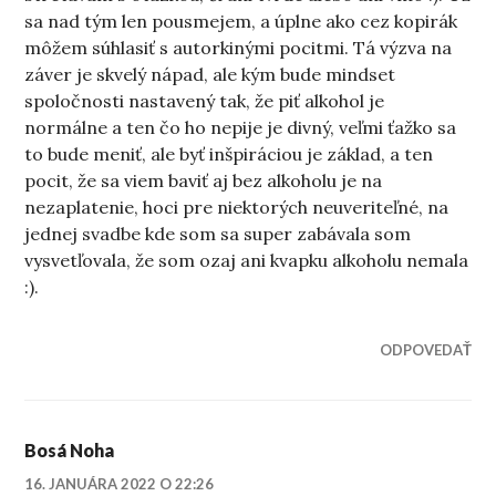
sa nad tým len pousmejem, a úplne ako cez kopirák
môžem súhlasiť s autorkinými pocitmi. Tá výzva na
záver je skvelý nápad, ale kým bude mindset
spoločnosti nastavený tak, že piť alkohol je
normálne a ten čo ho nepije je divný, veľmi ťažko sa
to bude meniť, ale byť inšpiráciou je základ, a ten
pocit, že sa viem baviť aj bez alkoholu je na
nezaplatenie, hoci pre niektorých neuveriteľné, na
jednej svadbe kde som sa super zabávala som
vysvetľovala, že som ozaj ani kvapku alkoholu nemala
:).
ODPOVEDAŤ
Bosá Noha
16. JANUÁRA 2022 O 22:26