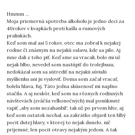
Hmmm …
Moja priemerná spotreba alkoholu je jedno deci za
40rokov v kvapkách proti kašľu a rumových
pralinkách.
Keď som mal asi 5 rokov, otec ma zobral k nejakej
rodine či známym na nejakú oslavu, kde sa pilo. Aj
mne dali z toho piť. Keď sme sa vracali, bolo mi už
nejak blbo, nevedel som nastúpiť do trolejbusu,
nedokázal som sa sútrediť na nejakú súvislú
myšlienku ani ju vysloviť. Doma som začal vracať,
bolela hlava, fuj. Táto jedna skúsenosť mi naplno
stačila. A aj neskôr, keď som na rôznych rodinných
návštevách (zväčša veľkonočných) mal ponúknuté
vapiť „aby som nezahanbil“, tak už po prvom hlte, aj
keď som ostatok nechal, sa zakrátko objavil ten blbý
pocit dutej hlavy, v ktorej to nejak dunelo, nič
príjemné, len pocit otravy nejakým jedom. A tak