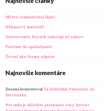
Najnovšie články
Mýtus romantickej lásky
Dôkazový materiál
Dozrievanie: Kurník oslavuje 10 rokov!
Patríme do spoločnosti
Živosť ako forma odporu
Najnovšie komentáre
Zuzana
komentoval
Za slobodnú Palestínu, zo
Slovenska
Pre mňa je dôležité priznanie viny, hovorí
Katarína Danová k trestu Paulínyho v kauze