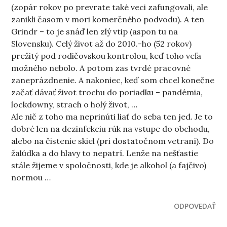
(zopár rokov po prevrate také veci zafungovali, ale
zanikli časom v mori komerčného podvodu). A ten
Grindr – to je snáď len zlý vtip (aspon tu na
Slovensku). Celý život až do 2010.-ho (52 rokov)
prežitý pod rodičovskou kontrolou, keď toho veľa
možného nebolo. A potom zas tvrdé pracovné
zaneprázdnenie. A nakoniec, keď som chcel konečne
začať dávať život trochu do poriadku – pandémia,
lockdowny, strach o holý život, …
Ale nič z toho ma neprinúti liať do seba ten jed. Je to
dobré len na dezinfekciu rúk na vstupe do obchodu,
alebo na čistenie skiel (pri dostatočnom vetraní). Do
žalúdka a do hlavy to nepatrí. Lenže na nešťastie
stále žijeme v spoločnosti, kde je alkohol (a fajčivo)
normou …
ODPOVEDAŤ