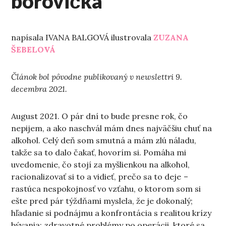
borovička
napísala IVANA BALGOVÁ ilustrovala
ZUZANA
ŠEBELOVÁ
Článok bol pôvodne publikovaný v newslettri 9.
decembra 2021.
August 2021. O pár dní to bude presne rok, čo
nepijem, a ako naschvál mám dnes najväčšiu chuť na
alkohol. Celý deň som smutná a mám zlú náladu,
takže sa to dalo čakať, hovorím si. Pomáha mi
uvedomenie, čo stojí za myšlienkou na alkohol,
racionalizovať si to a vidieť, prečo sa to deje –
rastúca nespokojnosť vo vzťahu, o ktorom som si
ešte pred pár týždňami myslela, že je dokonalý;
hľadanie si podnájmu a konfrontácia s realitou krízy
bývania; zdravotné problémy po operácii, ktoré sa