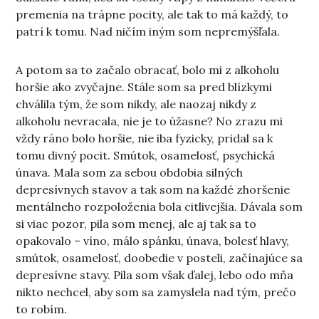
premenia na trápne pocity, ale tak to má každý, to
patrí k tomu. Nad ničím iným som nepremýšľala.
A potom sa to začalo obracať, bolo mi z alkoholu
horšie ako zvyčajne. Stále som sa pred blízkymi
chválila tým, že som nikdy, ale naozaj nikdy z
alkoholu nevracala, nie je to úžasne? No zrazu mi
vždy ráno bolo horšie, nie iba fyzicky, pridal sa k
tomu divný pocit. Smútok, osamelosť, psychická
únava. Mala som za sebou obdobia silných
depresívnych stavov a tak som na každé zhoršenie
mentálneho rozpoloženia bola citlivejšia. Dávala som
si viac pozor, pila som menej, ale aj tak sa to
opakovalo – víno, málo spánku, únava, bolesť hlavy,
smútok, osamelosť, doobedie v posteli, začínajúce sa
depresívne stavy. Pila som však ďalej, lebo odo mňa
nikto nechcel, aby som sa zamyslela nad tým, prečo
to robím.