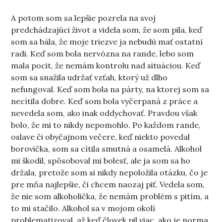
A potom som sa lepšie pozrela na svoj
predchádzajúci život a videla som, že som pila, keď
som sa bála, že moje triezve ja nebudú mať ostatní
radi. Keď som bola nervózna na rande, lebo som
mala pocit, že nemám kontrolu nad situáciou. Keď
som sa snažila udržať vzťah, ktorý už dlho
nefungoval. Keď som bola na párty, na ktorej som sa
necítila dobre. Keď som bola vyčerpaná z práce a
nevedela som, ako inak oddychovať. Pravdou však
bolo, že mi to nikdy nepomohlo. Po každom rande,
oslave či obyčajnom večere, keď niekto povedal
borovička, som sa cítila smutná a osamelá. Alkohol
mi škodil, spôsoboval mi bolesť, ale ja som sa ho
držala, pretože som si nikdy nepoložila otázku, čo je
pre mňa najlepšie, či chcem naozaj piť. Vedela som,
že nie som alkoholička, že nemám problém s pitím, a
to mi stačilo. Alkohol sa v mojom okolí
problematizoval, až keď človek pil viac, ako je norma.