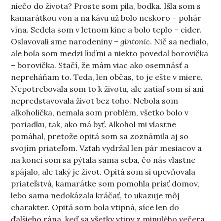
niečo do života? Proste som pila, bodka. Išla som s
kamarátkou von a na kávu už bolo neskoro – pohár
vína. Sedela som v letnom kine a bolo teplo – cider.
Oslavovali sme narodeniny –
gintonic
. Nič sa nedialo,
ale bola som medzi ľuďmi a niekto povedal borovička
– borovička. Stačí, že mám viac ako osemnásť a
nepreháňam to. Teda, len občas, to je ešte v miere.
Nepotrebovala som to k životu, ale zatiaľ som si ani
nepredstavovala život bez toho. Nebola som
alkoholička, nemala som problém, všetko bolo v
poriadku, tak, ako má byť. Alkohol mi vlastne
pomáhal, pretože opitá som sa zoznámila aj so
svojím priateľom. Vzťah vydržal len pár mesiacov a
na konci som sa pýtala sama seba, čo nás vlastne
spájalo, ale taký je život. Opitá som si upevňovala
priateľstvá, kamarátke som pomohla prísť domov,
lebo sama nedokázala kráčať, to ukazuje môj
charakter. Opitá som bola vtipná, síce len do
ďalšieho rána, keď sa všetky vtipy z minulého večera