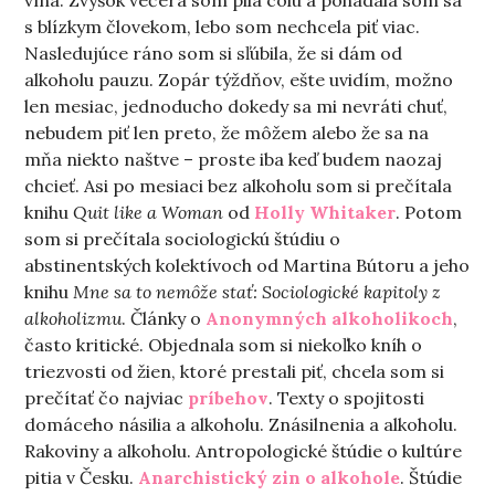
vína. Zvyšok večera som pila colu a pohádala som sa
s blízkym človekom, lebo som nechcela piť viac.
Nasledujúce ráno som si sľúbila, že si dám od
alkoholu pauzu. Zopár týždňov, ešte uvidím, možno
len mesiac, jednoducho dokedy sa mi nevráti chuť,
nebudem piť len preto, že môžem alebo že sa na
mňa niekto naštve – proste iba keď budem naozaj
chcieť. Asi po mesiaci bez alkoholu som si prečítala
knihu
Quit like a Woman
od
Holly Whitaker
. Potom
som si prečítala sociologickú štúdiu o
abstinentských kolektívoch od Martina Bútoru a jeho
knihu
Mne sa to nemôže stať: Sociologické kapitoly z
alkoholizmu
. Články o
Anonymných alkoholikoch
,
často kritické. Objednala som si niekoľko kníh o
triezvosti od žien, ktoré prestali piť, chcela som si
prečítať čo najviac
príbehov
. Texty o spojitosti
domáceho násilia a alkoholu. Znásilnenia a alkoholu.
Rakoviny a alkoholu. Antropologické štúdie o kultúre
pitia v Česku.
Anarchistický zin o alkohole
. Štúdie