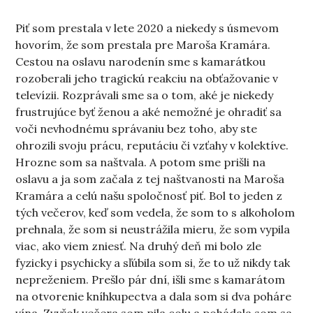
Piť som prestala v lete 2020 a niekedy s úsmevom
hovorím, že som prestala pre Maroša Kramára.
Cestou na oslavu narodenín sme s kamarátkou
rozoberali jeho tragickú reakciu na obťažovanie v
televízii. Rozprávali sme sa o tom, aké je niekedy
frustrujúce byť ženou a aké nemožné je ohradiť sa
voči nevhodnému správaniu bez toho, aby ste
ohrozili svoju prácu, reputáciu či vzťahy v kolektíve.
Hrozne som sa naštvala. A potom sme prišli na
oslavu a ja som začala z tej naštvanosti na Maroša
Kramára a celú našu spoločnosť piť. Bol to jeden z
tých večerov, keď som vedela, že som to s alkoholom
prehnala, že som si neustrážila mieru, že som vypila
viac, ako viem zniesť. Na druhý deň mi bolo zle
fyzicky i psychicky a sľúbila som si, že to už nikdy tak
nepreženiem. Prešlo pár dní, išli sme s kamarátom
na otvorenie kníhkupectva a dala som si dva poháre