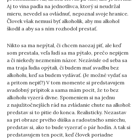
Aj to vina padla na jednotlivca, ktorý si neudržal
mieru, nevedel sa ovládnuť, nepoznal svoje hranice.
Človek však nemusí byť alkoholik, aby mu alkohol
škodil a aby sa s ním rozhodol prestať.
Nikto sa ma nepýtal, či chcem naozaj piť, ale keď
som prestala, veľa ľudí sa ma pýtalo, prečo nepijem
a či niekedy nezmením názor. Nezávisle od seba sa
ma traja ľudia opýtali, či budem mať svadbu bez
alkoholu, keď sa budem vydávať. (Je možné vydať sa
a pritom nepiť?) V tom momente si predstavujem
svadobný prípitok a sama mám pocit, že to bez
alkoholu vyzerá divne. Spomeniem si na jednu
z najužitočnejších rád na zvládanie chute na alkohol:
predstav si to pitie do konca. Realisticky. Nezastav
sa pri obraze prvého dúška a radostného smiechu,
predstav si, ako to bude vyzerať o pár hodín. A tak si
predstavujem ten pocit, keď človek poriadne