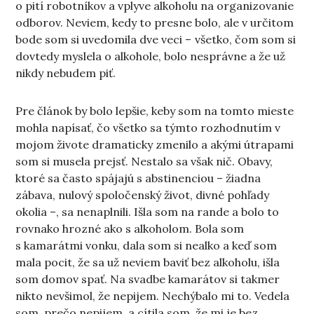
o pití robotníkov a vplyve alkoholu na organizovanie
odborov. Neviem, kedy to presne bolo, ale v určitom
bode som si uvedomila dve veci – všetko, čom som si
dovtedy myslela o alkohole, bolo nesprávne a že už
nikdy nebudem piť.
Pre článok by bolo lepšie, keby som na tomto mieste
mohla napísať, čo všetko sa týmto rozhodnutím v
mojom živote dramaticky zmenilo a akými útrapami
som si musela prejsť. Nestalo sa však nič. Obavy,
ktoré sa často spájajú s abstinenciou – žiadna
zábava, nulový spoločenský život, divné pohľady
okolia –, sa nenaplnili. Išla som na rande a bolo to
rovnako hrozné ako s alkoholom. Bola som
s kamarátmi vonku, dala som si nealko a keď som
mala pocit, že sa už neviem baviť bez alkoholu, išla
som domov spať. Na svadbe kamarátov si takmer
nikto nevšimol, že nepijem. Nechýbalo mi to. Vedela
som, prečo nepijem, a cítila som, že mi je bez