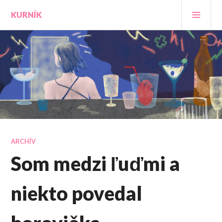
Prejsť
HLA
KURNÍK
na
MEN
obsah
ARCHÍV
Som medzi ľuďmi a
niekto povedal