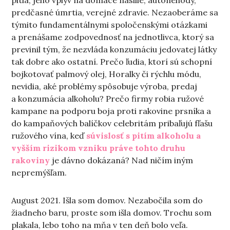
pitia, jeho vplyv na domáce násilie, autonehody,
predčasné úmrtia, verejné zdravie. Nezaoberáme sa
týmito fundamentálnymi spoločenskými otázkami
a prenášame zodpovednosť na jednotlivca, ktorý sa
previnil tým, že nezvláda konzumáciu jedovatej látky
tak dobre ako ostatní. Prečo ľudia, ktorí sú schopní
bojkotovať palmový olej, Horalky či rýchlu módu,
nevidia, aké problémy spôsobuje výroba, predaj
a konzumácia alkoholu? Prečo firmy robia ružové
kampane na podporu boja proti rakovine prsníka a
do kampaňových balíčkov celebritám pribaľujú fľašu
ružového vína, keď
súvislosť s pitím alkoholu a
vyšším rizikom vzniku práve tohto druhu
rakoviny
je dávno dokázaná? Nad ničím iným
nepremýšľam.
August 2021. Išla som domov. Nezabočila som do
žiadneho baru, proste som išla domov. Trochu som
plakala, lebo toho na mňa v ten deň bolo veľa.