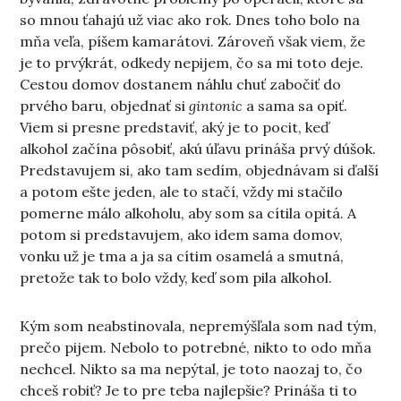
so mnou ťahajú už viac ako rok. Dnes toho bolo na
mňa veľa, píšem kamarátovi. Zároveň však viem, že
je to prvýkrát, odkedy nepijem, čo sa mi toto deje.
Cestou domov dostanem náhlu chuť zabočiť do
prvého baru, objednať si
gintonic
a sama sa opiť.
Viem si presne predstaviť, aký je to pocit, keď
alkohol začína pôsobiť, akú úľavu prináša prvý dúšok.
Predstavujem si, ako tam sedím, objednávam si ďalší
a potom ešte jeden, ale to stačí, vždy mi stačilo
pomerne málo alkoholu, aby som sa cítila opitá. A
potom si predstavujem, ako idem sama domov,
vonku už je tma a ja sa cítim osamelá a smutná,
pretože tak to bolo vždy, keď som pila alkohol.
Kým som neabstinovala, nepremýšľala som nad tým,
prečo pijem. Nebolo to potrebné, nikto to odo mňa
nechcel. Nikto sa ma nepýtal, je toto naozaj to, čo
chceš robiť? Je to pre teba najlepšie? Prináša ti to