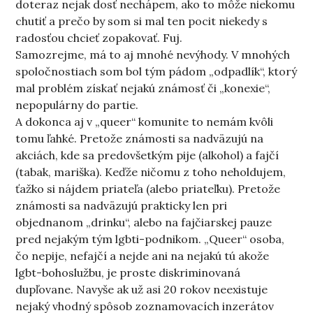
doteraz nejak dosť nechápem, ako to môže niekomu
chutiť a prečo by som si mal ten pocit niekedy s
radosťou chcieť zopakovať. Fuj.
Samozrejme, má to aj mnohé nevýhody. V mnohých
spoločnostiach som bol tým pádom „odpadlík“, ktorý
mal problém získať nejakú známosť či „konexie“,
nepopulárny do partie.
A dokonca aj v „queer“ komunite to nemám kvôli
tomu ľahké. Pretože známosti sa nadväzujú na
akciách, kde sa predovšetkým pije (alkohol) a fajčí
(tabak, mariška). Keďže ničomu z toho neholdujem,
ťažko si nájdem priateľa (alebo priateľku). Pretože
známosti sa nadväzujú prakticky len pri
objednanom „drinku“, alebo na fajčiarskej pauze
pred nejakým tým lgbti-podnikom. „Queer“ osoba,
čo nepije, nefajčí a nejde ani na nejakú tú akože
lgbt-bohoslužbu, je proste diskriminovaná
dupľovane. Navyše ak už asi 20 rokov neexistuje
nejaký vhodný spôsob zoznamovacích inzerátov