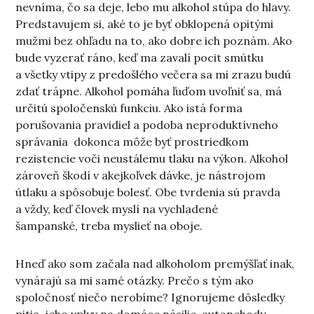
nevníma, čo sa deje, lebo mu alkohol stúpa do hlavy.
Predstavujem si, aké to je byť obklopená opitými
mužmi bez ohľadu na to, ako dobre ich poznám. Ako
bude vyzerať ráno, keď ma zavalí pocit smútku
a všetky vtipy z predošlého večera sa mi zrazu budú
zdať trápne. Alkohol pomáha ľuďom uvoľniť sa, má
určitú spoločenskú funkciu. Ako istá forma
porušovania pravidiel a podoba neproduktívneho
správania dokonca môže byť prostriedkom
rezistencie voči neustálemu tlaku na výkon. Alkohol
zároveň škodí v akejkoľvek dávke, je nástrojom
útlaku a spôsobuje bolesť. Obe tvrdenia sú pravda
a vždy, keď človek myslí na vychladené
šampanské, treba myslieť na oboje.
Hneď ako som začala nad alkoholom premýšľať inak,
vynárajú sa mi samé otázky. Prečo s tým ako
spoločnosť niečo nerobíme? Ignorujeme dôsledky