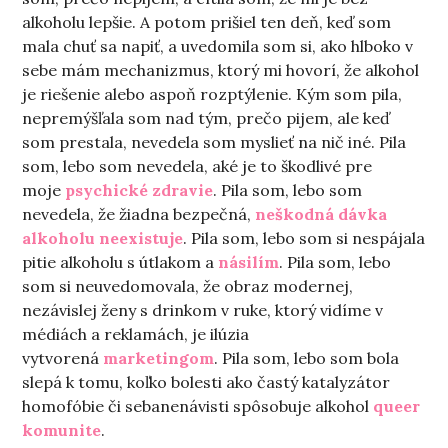
alkoholu lepšie. A potom prišiel ten deň, keď som
mala chuť sa napiť, a uvedomila som si, ako hlboko v
sebe mám mechanizmus, ktorý mi hovorí, že alkohol
je riešenie alebo aspoň rozptýlenie. Kým som pila,
nepremýšľala som nad tým, prečo pijem, ale keď
som prestala, nevedela som myslieť na nič iné. Pila
som, lebo som nevedela, aké je to škodlivé pre
moje
psychické zdravie
. Pila som, lebo som
nevedela, že žiadna bezpečná,
neškodná dávka
alkoholu neexistuje
. Pila som, lebo som si nespájala
pitie alkoholu s útlakom a
násilím
. Pila som, lebo
som si neuvedomovala, že obraz modernej,
nezávislej ženy s drinkom v ruke, ktorý vidíme v
médiách a reklamách, je ilúzia
vytvorená
marketingom
. Pila som, lebo som bola
slepá k tomu, koľko bolesti ako častý katalyzátor
homofóbie či sebanenávisti spôsobuje alkohol
queer
komunite
.