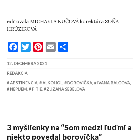
editovala MICHAELA KUČOVÁ korektúra SOŇA
HRÚZIKOVÁ
Facebook
Twitter
Pinterest
Email
Share
12. DECEMBRA 2021
REDAKCIA
ABSTINENCIA
,
ALKOHOL
,
BOROVIČKA
,
IVANA BALGOVÁ
,
NEPIJEM
,
PITIE
,
ZUZANA ŠEBELOVÁ
3 myšlienky na “
Som medzi ľuďmi a
niekto povedal borovička
”