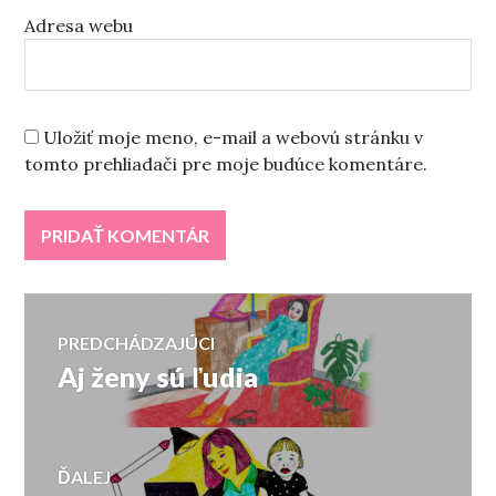
Adresa webu
Uložiť moje meno, e-mail a webovú stránku v
tomto prehliadači pre moje budúce komentáre.
Navigácia
PREDCHÁDZAJÚCI
Aj ženy sú ľudia
Predchádzajúci
v
článok:
článku
ĎALEJ