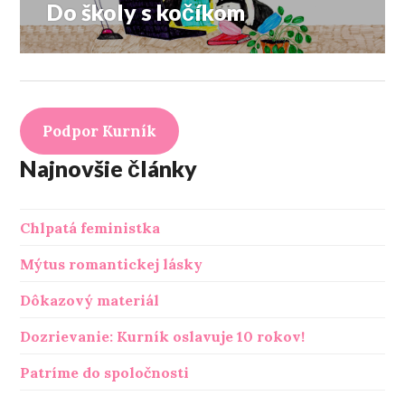
Do školy s kočíkom
Ďalší
článok:
Podpor Kurník
Najnovšie články
Chlpatá feministka
Mýtus romantickej lásky
Dôkazový materiál
Dozrievanie: Kurník oslavuje 10 rokov!
Patríme do spoločnosti