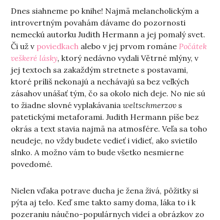
Dnes siahneme po knihe! Najmä melancholickým a
introvertným povahám dávame do pozornosti
nemeckú autorku Judith Hermann a jej pomalý svet.
Či už v
poviedkach
alebo v jej prvom románe
Počátek
veškeré lásky
,
ktorý nedávno vydali Větrné mlýny, v
jej textoch sa zakaždým stretnete s postavami,
ktoré príliš nekonajú a nechávajú sa bez veľkých
zásahov unášať tým, čo sa okolo nich deje. No nie sú
to žiadne slovné vyplakávania
weltschmerzov
s
patetickými metaforami. Judith Hermann píše bez
okrás a text stavia najmä na atmosfére.
Veľa sa toho
neudeje, no vždy budete vedieť i vidieť, ako svietilo
slnko. A možno vám to bude všetko nesmierne
povedomé.
Nielen vďaka potrave ducha je žena živá, pôžitky si
pýta aj telo. Keď sme takto samy doma, láka to i k
pozeraniu náučno-populárnych videí a obrázkov zo