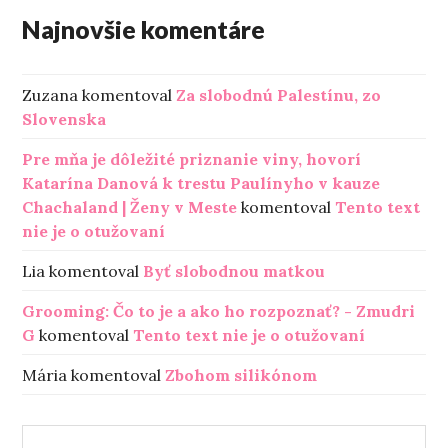
Najnovšie komentáre
Zuzana
komentoval
Za slobodnú Palestínu, zo
Slovenska
Pre mňa je dôležité priznanie viny, hovorí
Katarína Danová k trestu Paulínyho v kauze
Chachaland | Ženy v Meste
komentoval
Tento text
nie je o otužovaní
Lia
komentoval
Byť slobodnou matkou
Grooming: Čo to je a ako ho rozpoznať? - Zmudri
G
komentoval
Tento text nie je o otužovaní
Mária
komentoval
Zbohom silikónom
H