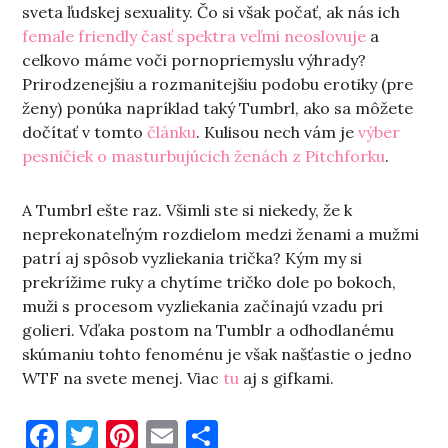
sveta ľudskej sexuality. Čo si však počať, ak nás ich
female friendly časť spektra veľmi neoslovuje
a
celkovo máme voči pornopriemyslu výhrady?
Prirodzenejšiu a rozmanitejšiu podobu erotiky (pre
ženy) ponúka napríklad taký Tumbrl, ako sa môžete
dočítať v tomto
článku
. Kulisou nech vám je
výber
pesničiek o masturbujúcich ženách z Pitchforku
.
A Tumbrl ešte raz. Všimli ste si niekedy, že k
neprekonateľným rozdielom medzi ženami a mužmi
patrí aj spôsob vyzliekania trička? Kým my si
prekrížime ruky a chytíme tričko dole po bokoch,
muži s procesom vyzliekania začínajú vzadu pri
golieri. Vďaka postom na Tumblr a odhodlanému
skúmaniu tohto fenoménu je však našťastie o jedno
WTF na svete menej. Viac
tu
aj s gifkami.
Facebook
Twitter
Pinterest
Email
Share