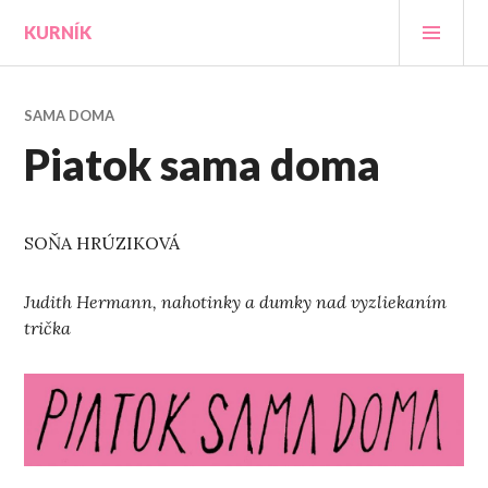
Prejsť
HLA
KURNÍK
na
MEN
obsah
SAMA DOMA
Piatok sama doma
SOŇA HRÚZIKOVÁ
Judith Hermann, nahotinky a dumky nad vyzliekaním
trička