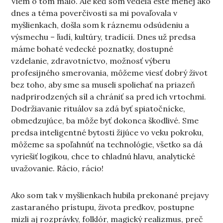
Viem o tom málo. Ale keď som vedela ešte menej ako
dnes a téma poverčivosti sa mi povaľovala v
myšlienkach, došla som k ráznemu odsúdeniu a
výsmechu – ľudí, kultúry, tradícií. Dnes už predsa
máme bohaté vedecké poznatky, dostupné
vzdelanie, zdravotníctvo, možnosť výberu
profesijného smerovania, môžeme viesť dobrý život
bez toho, aby sme sa museli spoliehať na priazeň
nadprirodzených síl a chrániť sa pred ich vrtochmi.
Dodržiavanie rituálov sa zdá byť spiatočnícke,
obmedzujúce, ba môže byť dokonca škodlivé. Sme
predsa inteligentné bytosti žijúce vo veku pokroku,
môžeme sa spoľahnúť na technológie, všetko sa dá
vyriešiť logikou, chce to chladnú hlavu, analytické
uvažovanie. Rácio, rácio!
Ako som tak v myšlienkach hubila prekonané prejavy
zastaraného prístupu, života predkov, postupne
mizli aj rozprávky, folklór, magický realizmus, preč