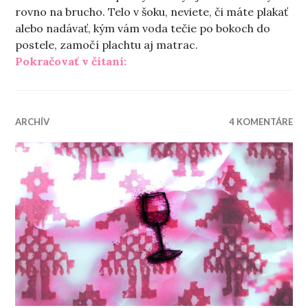
rovno na brucho. Telo v šoku, neviete, či máte plakať
alebo nadávať, kým vám voda tečie po bokoch do
postele, zamočí plachtu aj matrac.
„O Veľkej noci, vode a korbáčoch
Pokračovať v čítaní:
ARCHÍV
4 KOMENTÁRE