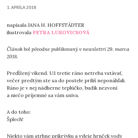
1. APRÍLA 2018
napísala JANA H. HOFFSTÄDTER
ilustrovala
PETRA LUKOVICSOVÁ
Článok bol pôvodne publikovaný v newslettri 29. marca
2018.
Predĺžený víkend. Už tretie ráno netreba vstávať,
večer predtým ste sa do postele príliš neponáhľali.
Ráno je v nej nádherne teplúčko, budík nezvoní
a niečo príjemné sa vám sníva.
A do toho:
Šplech!
Niekto vám strhne prikrývku a vyleje hrnček vody