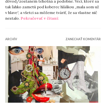
dôvod/zostanem tehotná a podobne. Veci, ktoré sa
tak ľahko zametú pod koberec hláškou „mala som už
v hlave“, a všetci sa môžeme tváriť, že sa vlastne nič
„Zo života abstinentky“
nestalo.
Pokračovať v čítaní:
ARCHÍV
ZANECHAŤ KOMENTÁR