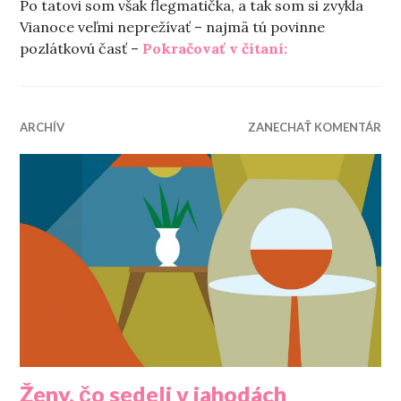
Po tatovi som však flegmatička, a tak som si zvykla
Vianoce veľmi neprežívať – najmä tú povinne
„Už je to tu! Sve
pozlátkovú časť –
Pokračovať v čítaní:
ARCHÍV
ZANECHAŤ KOMENTÁR
Ženy, čo sedeli v jahodách