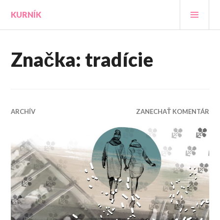
Prejsť
HLA
KURNÍK
na
MEN
obsah
Značka:
tradície
ARCHÍV
ZANECHAŤ KOMENTÁR