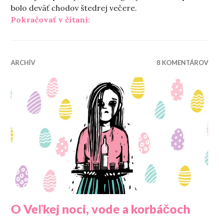
bolo deväť chodov štedrej večere.
„Kto verí poverám?“
Pokračovať v čítaní:
ARCHÍV
8 KOMENTÁROV
O Veľkej noci, vode a korbáčoch