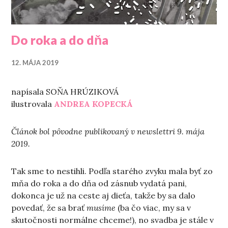
Do roka a do dňa
12. MÁJA 2019
napísala SOŇA HRÚZIKOVÁ
ilustrovala
ANDREA KOPECKÁ
Článok bol pôvodne publikovaný v newslettri 9. mája
2019.
Tak sme to nestihli. Podľa starého zvyku mala byť zo
mňa do roka a do dňa od zásnub vydatá pani,
dokonca je už na ceste aj dieťa, takže by sa dalo
povedať, že sa brať
musíme
(ba čo viac, my sa v
skutočnosti normálne chceme!), no svadba je stále v