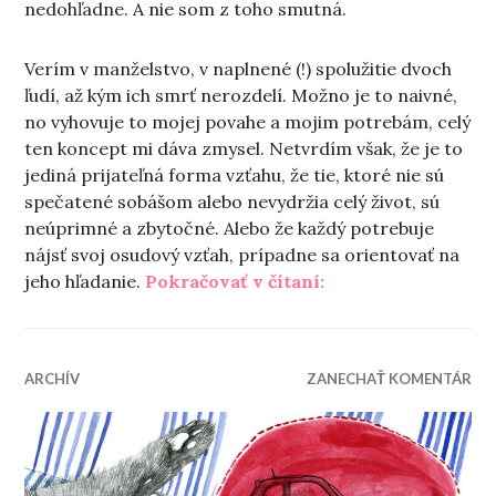
nedohľadne. A nie som z toho smutná.
Verím v manželstvo, v naplnené (!) spolužitie dvoch
ľudí, až kým ich smrť nerozdelí. Možno je to naivné,
no vyhovuje to mojej povahe a mojim potrebám, celý
ten koncept mi dáva zmysel. Netvrdím však, že je to
jediná prijateľná forma vzťahu, že tie, ktoré nie sú
spečatené sobášom alebo nevydržia celý život, sú
neúprimné a zbytočné. Alebo že každý potrebuje
nájsť svoj osudový vzťah, prípadne sa orientovať na
„Do roka a do dňa“
jeho hľadanie.
Pokračovať v čítaní:
ARCHÍV
ZANECHAŤ KOMENTÁR