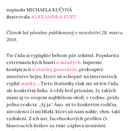
napísala MICHAELA KUČOVÁ
ilustrovala
ALEXANDRA JUST
Článok bol pôvodne publikovaný v newslettri 28. marca
2019.
Tie čísla si vygúglite behom pár sekúnd. Popularita
extrémistických hnutí
u mladých
, bujnenie
konšpirácií
u staršej generácie
, prekvapivé
množstvo hejtu, ktoré sú schopné na internetoch
vypľuť
matky
… Tieto štatistiky však nie sú len čísla,
ale konkrétni ľudia. A vždy keď priznám, že takých
mám aj vo svojom najbližšom okolí, v rodine, príde
jedna reakcia: „Aj ja.“ Áno, sú to konkrétni rodičia,
súrodenci či iní blízki, ktorí sú nám náhle, ehm, takí
vzdialení. Z ich úst, facebookových profilov či
hlasovacích lístkov sa rinie záplava nenávisti.