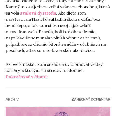
štvorkolesovom tátošovi, ktorý mi nahrádza nohy.
Kamoším sa s jednou veľmi vzácnou chorobou, ktorá
sa volá
svalová dystrofia
. Ako dieťa som
navštevovala klasickú základnú školu s deťmi bez
hendikepu, a tak som si ten svoj nijak zvlášť
neuvedomovala. Pravda, boli isté obmedzenia,
napríklad že som mala voľnú hodinu cez telesnú,
prípadne cez chémiu, ktorá sa učila v učebniach na
poschodí, a tak som to brala skôr ako devízu.
Až oveľa neskôr som si začala uvedomovať všetky
bariéry, s ktorými sa stretávam dodnes.
„Zo života s pomocnými kolesam
Pokračovať v čítaní:
ARCHÍV
ZANECHAŤ KOMENTÁR