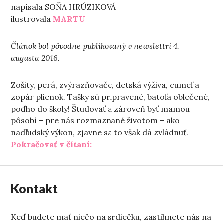
napísala SOŇA HRÚZIKOVÁ
ilustrovala
MARTU
Článok bol pôvodne publikovaný v newslettri 4.
augusta 2016.
Zošity, perá, zvýrazňovače, detská výživa, cumeľ a
zopár plienok. Tašky sú pripravené, batoľa oblečené,
poďho do školy! Študovať a zároveň byť mamou
pôsobí – pre nás rozmaznané životom – ako
nadľudský výkon, zjavne sa to však dá zvládnuť.
„Do školy s kočíkom“
Pokračovať v čítaní:
Kontakt
Keď budete mať niečo na srdiečku, zastihnete nás na