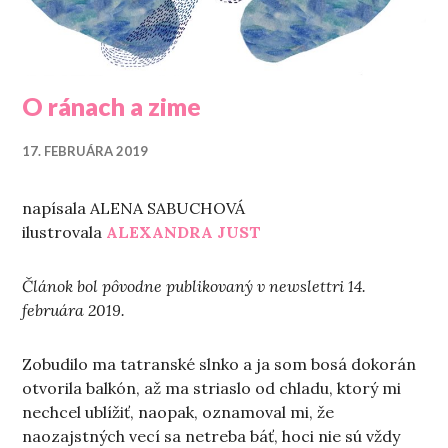
O ránach a zime
17. FEBRUÁRA 2019
napísala ALENA SABUCHOVÁ
ilustrovala
ALEXANDRA JUST
Článok bol pôvodne publikovaný v newslettri 14.
februára 2019.
Zobudilo ma tatranské slnko a ja som bosá dokorán
otvorila balkón, až ma striaslo od chladu, ktorý mi
nechcel ublížiť, naopak, oznamoval mi, že
naozajstných vecí sa netreba báť, hoci nie sú vždy