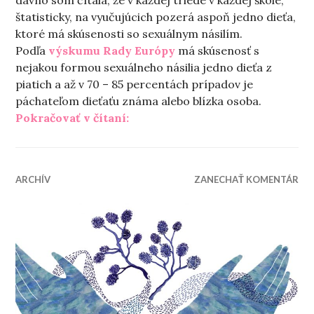
štatisticky, na vyučujúcich pozerá aspoň jedno dieťa,
ktoré má skúsenosti so sexuálnym násilím.
Podľa
výskumu Rady Európy
má skúsenosť s
nejakou formou sexuálneho násilia jedno dieťa z
piatich a až v 70 – 85 percentách prípadov je
páchateľom dieťaťu známa alebo blízka osoba.
„Tento text nie je o otužovaní“
Pokračovať v čítaní:
ARCHÍV
ZANECHAŤ KOMENTÁR