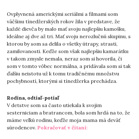
Ovplyvnená americkými seriálmi a filmami som
väčšinu tínedžerských rokov žila v predstave, že
každé dievča by malo mať svoju najlepšiu kamošku,
ideálne aj dve až tri. Mať svoju nerozlučnú skupinu, s
ktorou by som sa delila o všetky útrapy, strasti,
zamilovanosti. Keďže som však najlepšiu kamarátku
v takom zmysle nemala, neraz som si hovorila, či
som v tomto vôbec normálna, a pridávala som si tak
ďalšiu neistotu už k tomu tradičnému množstvu
pochybností, ktorými si tínedžerka prechádza.
Rodina, odtiaľ-potiaľ
V detstve som sa často utiekala k svojim
sesterniciam a bratrancom, bola som hrdá na to, že
máme veľkú rodinu, keďže moja mama má deväť
„O hľadaní tej prave
súrodencov.
Pokračovať v čítaní: