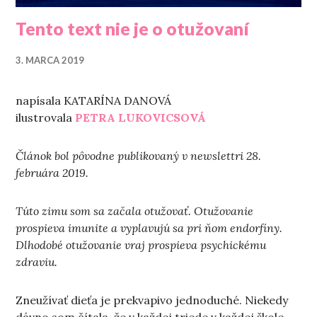
Tento text nie je o otužovaní
3. MARCA 2019
napísala KATARÍNA DANOVÁ
ilustrovala
PETRA LUKOVICSOVÁ
Článok bol pôvodne publikovaný v newslettri 28.
februára 2019.
Túto zimu som sa začala otužovať. Otužovanie
prospieva imunite a vyplavujú sa pri ňom endorfíny.
Dlhodobé otužovanie vraj prospieva psychickému
zdraviu.
Zneužívať dieťa je prekvapivo jednoduché. Niekedy
dávno som čítala, že v každej triede v každej škole,