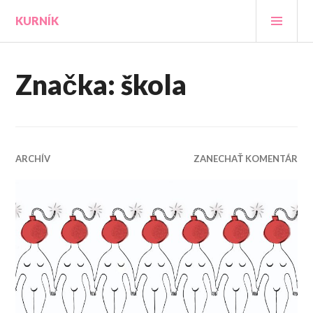
Prejsť
HLA
KURNÍK
na
MEN
obsah
Značka:
škola
ARCHÍV
ZANECHAŤ KOMENTÁR