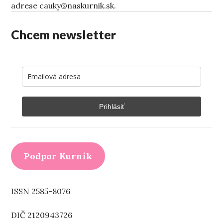
adrese cauky@naskurnik.sk.
Chcem newsletter
Prihlásiť
Podpor Kurník
ISSN 2585-8076
DIČ 2120943726