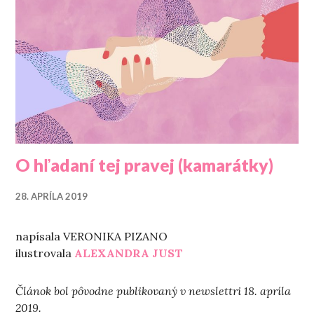
O hľadaní tej pravej (kamarátky)
28. APRÍLA 2019
napísala VERONIKA PIZANO
ilustrovala
ALEXANDRA JUST
Článok bol pôvodne publikovaný v newslettri 18. apríla
2019.