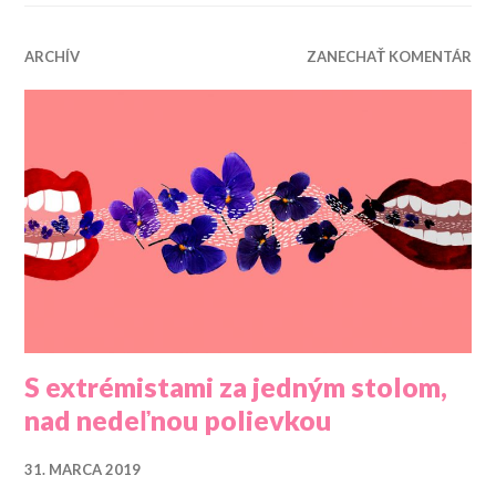
ARCHÍV
ZANECHAŤ KOMENTÁR
S extrémistami za jedným stolom,
nad nedeľnou polievkou
31. MARCA 2019