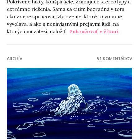
Pokrivené fakty, konšpirácie, zraňujúce stereotypy a
extrémne riešenia. Sama sa cítim bezradná v tom,
ako v sebe spracovať zhrozenie, ktoré to vo mne
vyvoláva, a ako s nenávistnými prejavmi ľudí, na
„S extr
ktorých mi záleží, naložiť.
Pokračovať v čítaní:
ARCHÍV
51 KOMENTÁROV