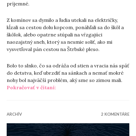
príjemné.
Z komínov sa dymilo a ľudia utekali na električky,
kĺzali sa cestou dolu kopcom, ponáhľali sa do škôl a
škôlok, alebo opatrne stúpali na vŕzgajúci
naozajstný sneh, ktorý sa nesmie soliť, ako mi
vysvetľoval pán cestou na Štrbské pleso.
Bolo to slnko, čo sa odráža od stien a vracia nás späť
do detstva, keď ubrzdiť na sánkach a nemať mokré
nohy bol najväčší problém, aký sme so zimou mali.
„O ránach a zime“
Pokračovať v čítaní:
ARCHÍV
2 KOMENTÁRE