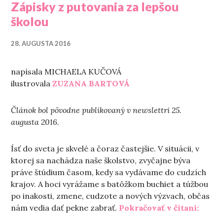
Zápisky z putovania za lepšou
školou
28. AUGUSTA 2016
napísala MICHAELA KUČOVÁ
ilustrovala
ZUZANA BARTOVÁ
Článok bol pôvodne publikovaný v newslettri 25.
augusta 2016.
Ísť do sveta je skvelé a čoraz častejšie. V situácii, v
ktorej sa nachádza naše školstvo, zvyčajne býva
práve štúdium časom, kedy sa vydávame do cudzích
krajov. A hoci vyrážame s batôžkom buchiet a túžbou
po inakosti, zmene, cudzote a nových výzvach, občas
„Zápi
nám vedia dať pekne zabrať.
Pokračovať v čítaní: