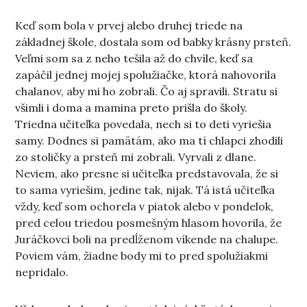
Keď som bola v prvej alebo druhej triede na
základnej škole, dostala som od babky krásny prsteň.
Veľmi som sa z neho tešila až do chvíle, keď sa
zapáčil jednej mojej spolužiačke, ktorá nahovorila
chalanov, aby mi ho zobrali. Čo aj spravili. Stratu si
všimli i doma a mamina preto prišla do školy.
Triedna učiteľka povedala, nech si to deti vyriešia
samy. Dodnes si pamätám, ako ma tí chlapci zhodili
zo stoličky a prsteň mi zobrali. Vyrvali z dlane.
Neviem, ako presne si učiteľka predstavovala, že si
to sama vyriešim, jedine tak, nijak. Tá istá učiteľka
vždy, keď som ochorela v piatok alebo v pondelok,
pred celou triedou posmešným hlasom hovorila, že
Juráčkovci boli na predĺženom víkende na chalupe.
Poviem vám, žiadne body mi to pred spolužiakmi
nepridalo.