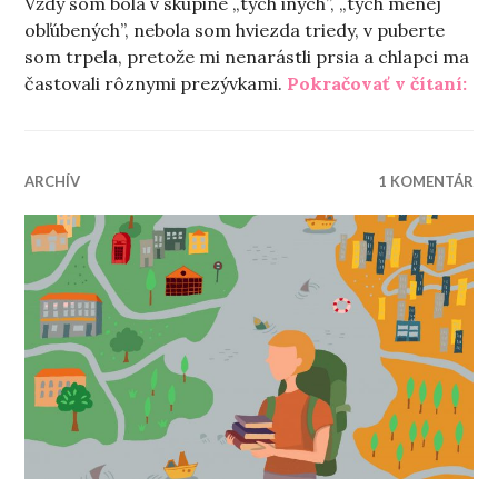
Vždy som bola v skupine „tých iných”, „tých menej
obľúbených”, nebola som hviezda triedy, v puberte
som trpela, pretože mi nenarástli prsia a chlapci ma
„Zo
častovali rôznymi prezývkami.
Pokračovať v čítaní:
ARCHÍV
1 KOMENTÁR