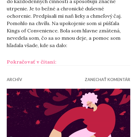
do každodenných činností a spôsobujú značné
utrpenie. Je to bežné a chronické duševné
ochorenie. Predpísali mi naň lieky a chmeľový čaj.
Pomohlo na chvíľu. Na upokojenie som si púšťala
Kings of Convenience. Bola som hlavne zmätená,
nevedela som, čo sa so mnou deje, a pomoc som
hľadala všade, kde sa dalo:
„Opakovanie nie je matka múdro
Pokračovať v čítaní:
ARCHÍV
ZANECHAŤ KOMENTÁR