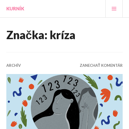
Prejsť
HLA
KURNÍK
na
MEN
obsah
Značka:
kríza
ARCHÍV
ZANECHAŤ KOMENTÁR