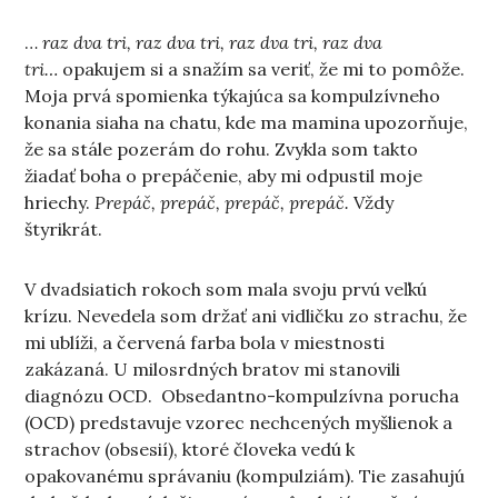
…
raz dva tri, raz dva tri, raz dva tri, raz dva
tri…
opakujem si a snažím sa veriť, že mi to pomôže.
Moja prvá spomienka týkajúca sa kompulzívneho
konania siaha na chatu, kde ma mamina upozorňuje,
že sa stále pozerám do rohu. Zvykla som takto
žiadať boha o prepáčenie, aby mi odpustil moje
hriechy.
Prepáč, prepáč, prepáč, prepáč.
Vždy
štyrikrát.
V dvadsiatich rokoch som mala svoju prvú veľkú
krízu. Nevedela som držať ani vidličku zo strachu, že
mi ublíži, a červená farba bola v miestnosti
zakázaná. U milosrdných bratov mi stanovili
diagnózu OCD. Obsedantno-kompulzívna porucha
(OCD) predstavuje vzorec nechcených myšlienok a
strachov (obsesií), ktoré človeka vedú k
opakovanému správaniu (kompulziám). Tie zasahujú