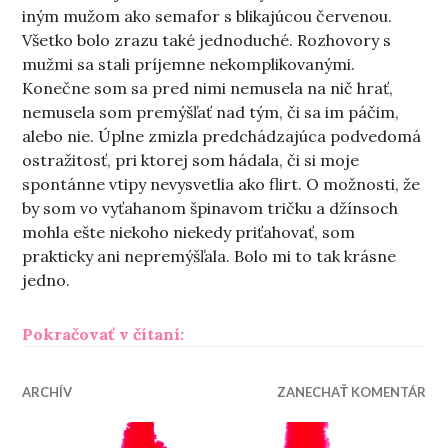
iným mužom ako semafor s blikajúcou červenou.
Všetko bolo zrazu také jednoduché. Rozhovory s
mužmi sa stali príjemne nekomplikovanými.
Konečne som sa pred nimi nemusela na nič hrať,
nemusela som premýšľať nad tým, či sa im páčim,
alebo nie. Úplne zmizla predchádzajúca podvedomá
ostražitosť, pri ktorej som hádala, či si moje
spontánne vtipy nevysvetlia ako flirt. O možnosti, že
by som vo vyťahanom špinavom tričku a džínsoch
mohla ešte niekoho niekedy priťahovať, som
prakticky ani nepremýšľala. Bolo mi to tak krásne
jedno.
„Sirény novej lásky“
Pokračovať v čítaní:
ARCHÍV
ZANECHAŤ KOMENTÁR