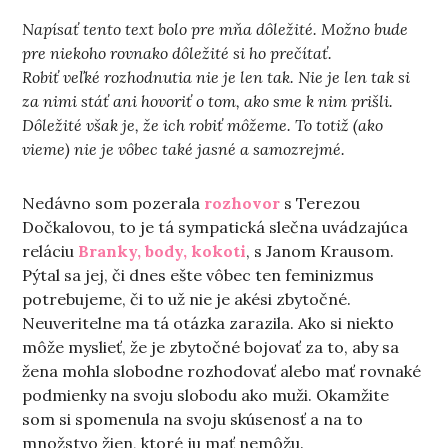
Napísať tento text bolo pre mňa dôležité. Možno bude
pre niekoho rovnako dôležité si ho prečítať.
Robiť veľké rozhodnutia nie je len tak. Nie je len tak si
za nimi stáť ani hovoriť o tom, ako sme k nim prišli.
Dôležité však je, že ich robiť môžeme. To totiž (ako
vieme) nie je vôbec také jasné a samozrejmé.
Nedávno som pozerala
rozhovor
s Terezou
Dočkalovou, to je tá sympatická slečna uvádzajúca
reláciu
Branky, body, kokoti
, s Janom Krausom.
Pýtal sa jej, či dnes ešte vôbec ten feminizmus
potrebujeme, či to už nie je akési zbytočné.
Neuveritelne ma tá otázka zarazila. Ako si niekto
môže myslieť, že je zbytočné bojovať za to, aby sa
žena mohla slobodne rozhodovať alebo mať rovnaké
podmienky na svoju slobodu ako muži. Okamžite
som si spomenula na svoju skúsenosť a na to
množstvo žien, ktoré ju mať nemôžu.