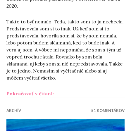
2020.
Takto to byť nemalo. Teda, takto som to ja nechcela.
Predstavovala som si to inak. Už keď som si to
predstavovala, hovorila som si, že by som nemala,
lebo potom budem sklamaná, keď to bude inak. A
veru aj som. A vôbec mi nepomáha, že som s tým už
vopred trochu rátala. Rovnako by som bola
sklamaná, aj keby som si nič nepredstavovala. Takže
je to jedno. Nemusím si vyčítať nič alebo si aj
môžem vyčítať všetko.
„V očakávaní“
Pokračovať v čítaní:
ARCHÍV
51 KOMENTÁROV