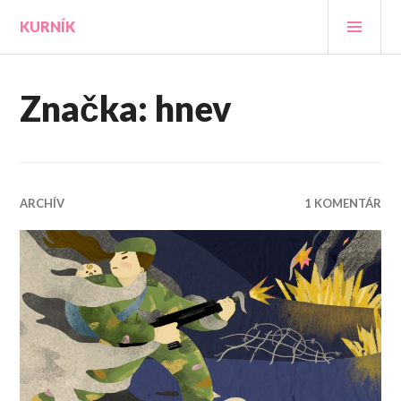
Prejsť
HLA
KURNÍK
na
MEN
obsah
Značka:
hnev
ARCHÍV
1 KOMENTÁR