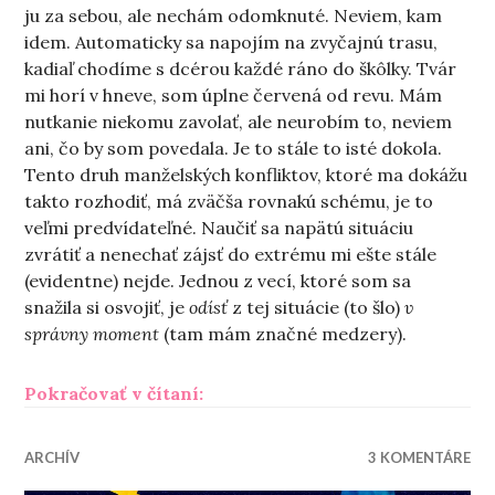
ju za sebou, ale nechám odomknuté. Neviem, kam
idem. Automaticky sa napojím na zvyčajnú trasu,
kadiaľ chodíme s dcérou každé ráno do škôlky. Tvár
mi horí v hneve, som úplne červená od revu. Mám
nutkanie niekomu zavolať, ale neurobím to, neviem
ani, čo by som povedala. Je to stále to isté dokola.
Tento druh manželských konfliktov, ktoré ma dokážu
takto rozhodiť, má zväčša rovnakú schému, je to
veľmi predvídateľné. Naučiť sa napätú situáciu
zvrátiť a nenechať zájsť do extrému mi ešte stále
(evidentne) nejde. Jednou z vecí, ktoré som sa
snažila si osvojiť, je
odísť
z tej situácie (to šlo)
v
správny moment
(tam mám značné medzery).
„V zajatí hnevu“
Pokračovať v čítaní:
ARCHÍV
3 KOMENTÁRE