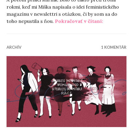
rokmi, keď mi Miška napísala o idei feministického
magazínu v newslettri s otázkou, či by som sa do
„Čo už viac
toho nepustila s ňou.
Pokračovať v čítaní:
ARCHÍV
1 KOMENTÁR