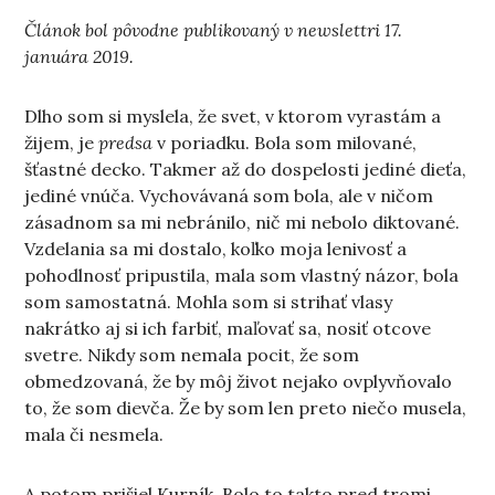
Článok bol pôvodne publikovaný v newslettri 17.
januára 2019.
Dlho som si myslela, že svet, v ktorom vyrastám a
žijem, je
predsa
v poriadku. Bola som milované,
šťastné decko. Takmer až do dospelosti jediné dieťa,
jediné vnúča. Vychovávaná som bola, ale v ničom
zásadnom sa mi nebránilo, nič mi nebolo diktované.
Vzdelania sa mi dostalo, koľko moja lenivosť a
pohodlnosť pripustila, mala som vlastný názor, bola
som samostatná. Mohla som si strihať vlasy
nakrátko aj si ich farbiť, maľovať sa, nosiť otcove
svetre. Nikdy som nemala pocit, že som
obmedzovaná, že by môj život nejako ovplyvňovalo
to, že som dievča. Že by som len preto niečo musela,
mala či nesmela.
A potom prišiel Kurník. Bolo to takto pred tromi