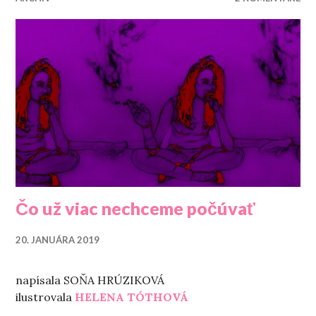
Čo už viac nechceme počúvať
20. JANUÁRA 2019
napísala SOŇA HRÚZIKOVÁ
ilustrovala
HELENA TÓTHOVÁ