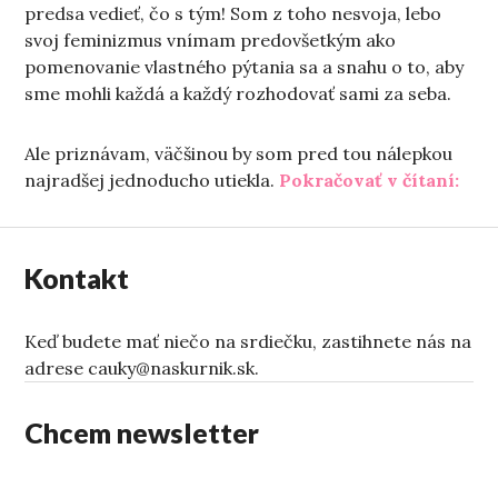
predsa vedieť, čo s tým! Som z toho nesvoja, lebo
svoj feminizmus vnímam predovšetkým ako
pomenovanie vlastného pýtania sa a snahu o to, aby
sme mohli každá a každý rozhodovať sami za seba.
Ale priznávam, väčšinou by som pred tou nálepkou
„Fem
najradšej jednoducho utiekla.
Pokračovať v čítaní:
Kontakt
Keď budete mať niečo na srdiečku, zastihnete nás na
adrese cauky@naskurnik.sk.
Chcem newsletter