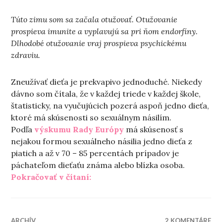
Túto zimu som sa začala otužovať. Otužovanie
prospieva imunite a vyplavujú sa pri ňom endorfíny.
Dlhodobé otužovanie vraj prospieva psychickému
zdraviu.
Zneužívať dieťa je prekvapivo jednoduché. Niekedy
dávno som čítala, že v každej triede v každej škole,
štatisticky, na vyučujúcich pozerá aspoň jedno dieťa,
ktoré má skúsenosti so sexuálnym násilím.
Podľa
výskumu Rady Európy
má skúsenosť s
nejakou formou sexuálneho násilia jedno dieťa z
piatich a až v 70 – 85 percentách prípadov je
páchateľom dieťaťu známa alebo blízka osoba.
„Tento text nie je o otužovaní“
Pokračovať v čítaní:
ARCHÍV
2 KOMENTÁRE