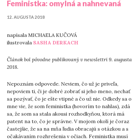
Feministka: omylná a nahnevaná
12. AUGUSTA 2018
napísala MICHAELA KUČOVÁ
ilustrovala
SASHA DERKACH
Článok bol pôvodne publikovaný v newslettri 9. augusta
2018.
Nepoznám odpovede. Neviem, čo už je priveľa,
nepoviem ti, či je dobré zobrať si jeho meno, nechať
sa pozývať, čo je ešte vtipné a čo už nie. Odkedy sa o
mne vie, že som feministka (hovorím to nahlas), zdá
sa, že som sa stala akousi rozhodkyňou, ktorá má
patent na to, čo je správne. V mojom okolí je čoraz
častejšie, že sa na mňa ľudia obracajú s otázkou a s
očakávaním rozhrešenia v očiach. Feministka musí