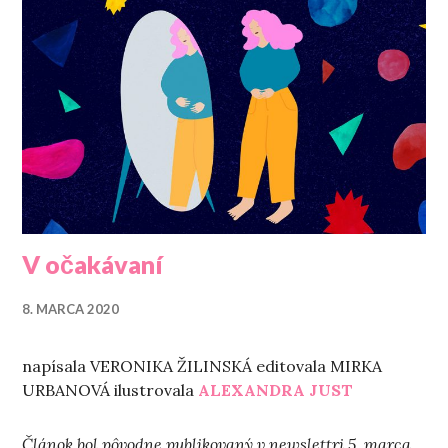
V očakávaní
8. MARCA 2020
napísala VERONIKA ŽILINSKÁ editovala MIRKA
URBANOVÁ ilustrovala
ALEXANDRA JUST
Článok bol pôvodne publikovaný v newslettri 5. marca