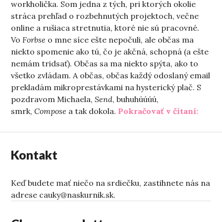
workholička. Som jedna z tých, pri ktorých okolie
stráca prehľad o rozbehnutých projektoch, večne
online a rušiaca stretnutia, ktoré nie sú pracovné.
Vo
Forbse
o mne síce ešte nepočuli, ale občas ma
niekto spomenie ako tú, čo je akčná, schopná (a ešte
nemám tridsať). Občas sa ma niekto spýta, ako to
všetko zvládam. A občas, občas každý odoslaný email
prekladám mikroprestávkami na hysterický plač. S
pozdravom Michaela,
Send
, buhuhúúúú,
„Malé
smrk,
Compose
a tak dokola.
Pokračovať v čítaní:
Kontakt
Keď budete mať niečo na srdiečku, zastihnete nás na
adrese cauky@naskurnik.sk.