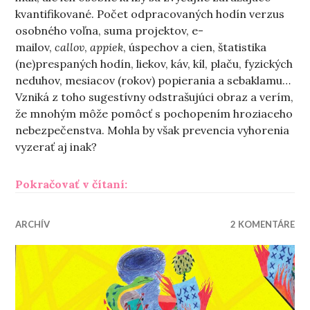
kvantifikované. Počet odpracovaných hodín verzus
osobného voľna, suma projektov, e-
mailov,
callov
,
appiek
, úspechov a cien, štatistika
(ne)prespaných hodín, liekov, káv, kíl, plaču, fyzických
neduhov, mesiacov (rokov) popierania a sebaklamu…
Vzniká z toho sugestívny odstrašujúci obraz a verím,
že mnohým môže pomôcť s pochopením hroziaceho
nebezpečenstva. Mohla by však prevencia vyhorenia
vyzerať aj inak?
„Povedz mi, ako nevládzeš“
Pokračovať v čítaní:
ARCHÍV
2 KOMENTÁRE