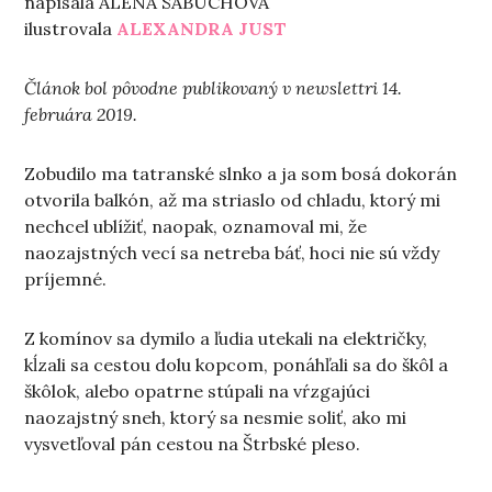
napísala ALENA SABUCHOVÁ
ilustrovala
ALEXANDRA JUST
Článok bol pôvodne publikovaný v newslettri 14.
februára 2019.
Zobudilo ma tatranské slnko a ja som bosá dokorán
otvorila balkón, až ma striaslo od chladu, ktorý mi
nechcel ublížiť, naopak, oznamoval mi, že
naozajstných vecí sa netreba báť, hoci nie sú vždy
príjemné.
Z komínov sa dymilo a ľudia utekali na električky,
kĺzali sa cestou dolu kopcom, ponáhľali sa do škôl a
škôlok, alebo opatrne stúpali na vŕzgajúci
naozajstný sneh, ktorý sa nesmie soliť, ako mi
vysvetľoval pán cestou na Štrbské pleso.