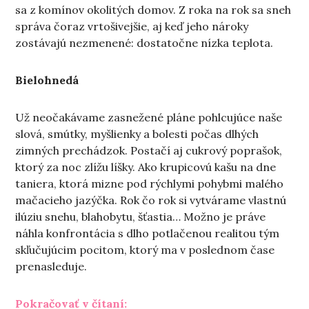
sa z komínov okolitých domov. Z roka na rok sa sneh
správa čoraz vrtošivejšie, aj keď jeho nároky
zostávajú nezmenené: dostatočne nízka teplota.
Bielohnedá
Už neočakávame zasnežené pláne pohlcujúce naše
slová, smútky, myšlienky a bolesti počas dlhých
zimných prechádzok. Postačí aj cukrový poprašok,
ktorý za noc zlížu líšky. Ako krupicovú kašu na dne
taniera, ktorá mizne pod rýchlymi pohybmi malého
mačacieho jazýčka. Rok čo rok si vytvárame vlastnú
ilúziu snehu, blahobytu, šťastia… Možno je práve
náhla konfrontácia s dlho potlačenou realitou tým
skľučujúcim pocitom, ktorý ma v poslednom čase
prenasleduje.
„Nite“
Pokračovať v čítaní: