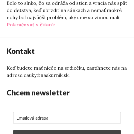
Bolo to slnko, čo sa odráža od stien a vracia nás späť
do detstva, keď ubrzdiť na sánkach a nemať mokré
nohy bol najväčší problém, aký sme so zimou mali.
„O ránach a zime“
Pokračovať v čítaní:
Kontakt
Keď budete mať niečo na srdiečku, zastihnete nás na
adrese cauky@naskurnik.sk.
Chcem newsletter