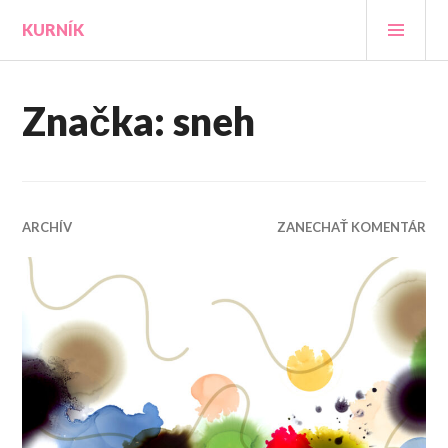
Prejsť
HLA
KURNÍK
na
MEN
obsah
Značka:
sneh
ARCHÍV
ZANECHAŤ KOMENTÁR