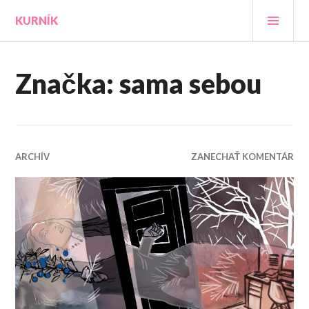
Prejsť
HLA
KURNÍK
na
MEN
obsah
Značka:
sama sebou
ARCHÍV
ZANECHAŤ KOMENTÁR