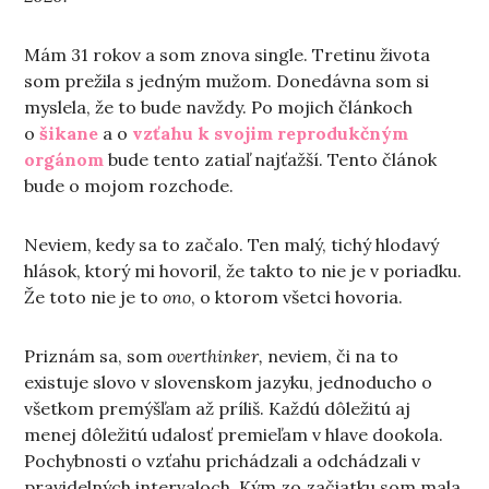
Mám 31 rokov a som znova single. Tretinu života
som prežila s jedným mužom. Donedávna som si
myslela, že to bude navždy. Po mojich článkoch
o
šikane
a o
vzťahu k svojim reprodukčným
orgánom
bude tento zatiaľ najťažší. Tento článok
bude o mojom rozchode.
Neviem, kedy sa to začalo. Ten malý, tichý hlodavý
hlások, ktorý mi hovoril, že takto to nie je v poriadku.
Že toto nie je to
ono
, o ktorom všetci hovoria.
Priznám sa, som
overthinker,
neviem, či na to
existuje slovo v slovenskom jazyku, jednoducho o
všetkom premýšľam až príliš. Každú dôležitú aj
menej dôležitú udalosť premieľam v hlave dookola.
Pochybnosti o vzťahu prichádzali a odchádzali v
pravidelných intervaloch. Kým zo začiatku som mala