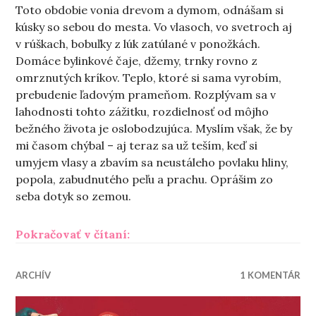
Toto obdobie vonia drevom a dymom, odnášam si
kúsky so sebou do mesta. Vo vlasoch, vo svetroch aj
v rúškach, bobuľky z lúk zatúlané v ponožkách.
Domáce bylinkové čaje, džemy, trnky rovno z
omrznutých kríkov. Teplo, ktoré si sama vyrobím,
prebudenie ľadovým prameňom. Rozplývam sa v
lahodnosti tohto zážitku, rozdielnosť od môjho
bežného života je oslobodzujúca. Myslím však, že by
mi časom chýbal – aj teraz sa už teším, keď si
umyjem vlasy a zbavím sa neustáleho povlaku hliny,
popola, zabudnutého peľu a prachu. Oprášim zo
seba dotyk so zemou.
„Sama (sebou)“
Pokračovať v čítaní:
ARCHÍV
1 KOMENTÁR