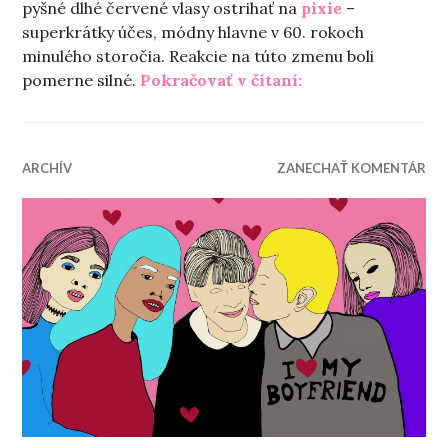
pyšné dlhé červené vlasy ostrihať na
pixie
–
superkrátky účes, módny hlavne v 60. rokoch
minulého storočia. Reakcie na túto zmenu boli
„Také krásne vlá
pomerne silné.
Pokračovať v čítaní:
ARCHÍV
ZANECHAŤ KOMENTÁR