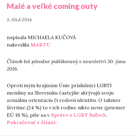
Malé a veľké coming outy
3. JÚLA 2016
napísala MICHAELA KUČOVÁ
nakreslila
MARTU
Článok bol pôvodne publikovaný v newslettri 30. júna
2016.
Oproti iným krajinám Únie príslušníci LGBTI
menšiny na Slovensku častejšie skrývajú svoju
sexuálnu orientáciu či rodovú identitu. O takmer
štvrtine (24 %) to v ich rodine nikto nevie (priemer
EÚ 18 %), píše sa v
Správe o LGBT ľuďoch
.
„Malé a veľké coming outy“
Pokračovať v čítaní: