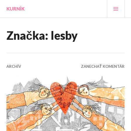
Prejsť
HLA
KURNÍK
na
MEN
obsah
Značka:
lesby
ARCHÍV
ZANECHAŤ KOMENTÁR