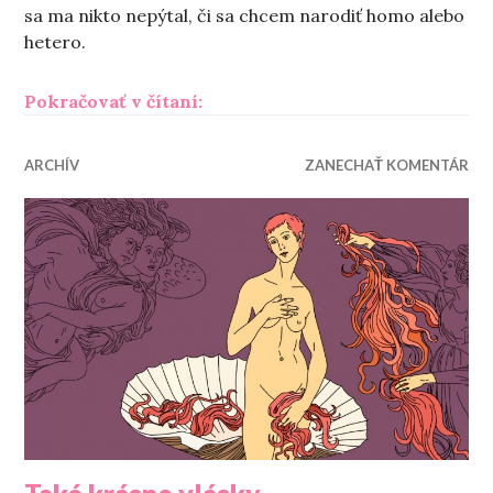
sa ma nikto nepýtal, či sa chcem narodiť homo alebo
hetero.
„Priznať je ťažké, skrývať ešte ťa
Pokračovať v čítaní:
ARCHÍV
ZANECHAŤ KOMENTÁR