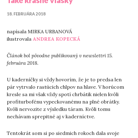
Také krásne vlásky
18. FEBRUÁRA 2018
napísala MIRKA URBANOVÁ
ilustrovala
ANDREA KOPECKÁ
Článok bol pôvodne publikovaný v newslettri 15.
februára 2018.
U kaderníčky si vždy hovorím, že je to predsa len
pár vytrvalo rastúcich chlpov na hlave. V horúcom
kresle sa mi však vždy spotí chrbátik nielen kvôli
profiturbofénu vypeckovanému na plné obrátky.
Kvôli nervozite z výsledku táram. Kvôli tomu
nechávam sprepitné aj v kaderníctve.
Tentokrát som si po siedmich rokoch dala svoje