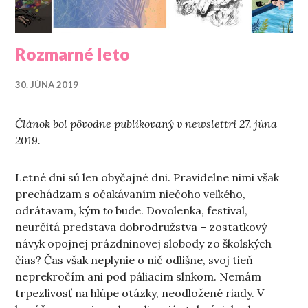
Rozmarné leto
30. JÚNA 2019
Článok bol pôvodne publikovaný v newslettri 27. júna
2019.
Letné dni sú len obyčajné dni. Pravidelne nimi však
prechádzam s očakávaním niečoho veľkého,
odrátavam, kým
to
bude. Dovolenka, festival,
neurčitá predstava dobrodružstva – zostatkový
návyk opojnej prázdninovej slobody zo školských
čias? Čas však neplynie o nič odlišne, svoj tieň
neprekročím ani pod páliacim slnkom. Nemám
trpezlivosť na hlúpe otázky, neodložené riady. V