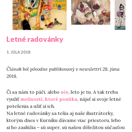
Letné radovánky
1. JÚLA 2018
Článok bol pôvodne publikovaný v newslettri 28. júna
2018.
Či sa nám to páči, alebo
nie
, leto je tu. A tak treba
využiť
možnosti, ktoré ponúka
, nájsť si svoje letné
potešenia a užiť si ich.
Na letné radovánky sa tešia aj naše ilustrátorky,
ktorým dnes v Kurníku dávame viac priestoru, lebo
si ho zaslúžia – sú super, sú našou dôležitou súčasťou