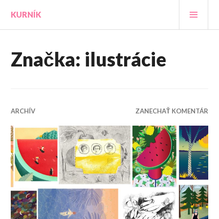
Prejsť
HLA
KURNÍK
na
MEN
obsah
Značka:
ilustrácie
ARCHÍV
ZANECHAŤ KOMENTÁR