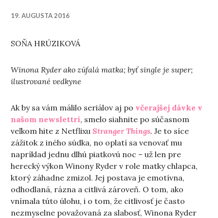
19. AUGUSTA 2016
SOŇA HRÚZIKOVÁ
Winona Ryder ako zúfalá matka; byť single je super;
ilustrované vedkyne
Ak by sa vám málilo seriálov aj po
včerajšej dávke v
našom newslettri
, smelo siahnite po súčasnom
veľkom hite z Netflixu
Stranger Things
.
Je to síce
zážitok z iného súdka, no oplatí sa venovať mu
napríklad jednu dlhú piatkovú noc
–
už len pre
herecký výkon Winony Ryder v role matky chlapca,
ktorý záhadne zmizol. Jej postava je emotívna,
odhodlaná, rázna a citlivá zároveň. O tom, ako
vnímala túto úlohu, i o tom, že citlivosť je často
nezmyselne považovaná za slabosť, Winona Ryder