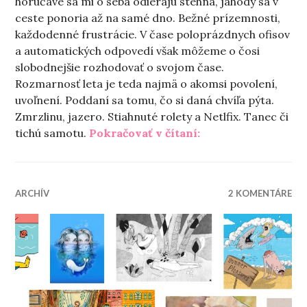
horúčave sa mi o seba odierajú stehná, jahody sa v
ceste ponoria až na samé dno. Bežné prízemnosti,
každodenné frustrácie. V čase poloprázdnych ofisov
a automatických odpovedí však môžeme o čosi
slobodnejšie rozhodovať o svojom čase.
Rozmarnosť leta je teda najmä o akomsi povolení,
uvoľnení. Poddaní sa tomu, čo si daná chvíľa pýta.
Zmrzlinu, jazero. Stiahnuté rolety a Netlfix. Tanec či
„Rozmarné leto“
tichú samotu.
Pokračovať v čítaní:
ARCHÍV
2 KOMENTÁRE