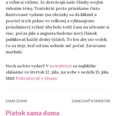
a veľmi si vážime, že dotvárajú naše články svojím
videním témy. Tentokrát preto prinášame čisto
ilustrované vydanie (na obrázky sa dá kliknúť a
pozrieť si ich pekne vo veľkom) a vyhlasujeme
prázdninový režim! Aby bolo totiž času na užívanie si
viac, počas júla a augusta budeme nový článok
publikovať každý druhý týždeň. To len aby ste vedeli,
čo sa deje, keď od nás nebude nič počuť. Zavárame
marhule.
Nech sa leto vydarí! V
newslettri
sa najbližšie
ohlásime vo štvrtok 12. júla, na webe v nedeľu 15. júla.
„Letné radovánky“
M&S
Pokračovať v čítaní:
SAMA DOMA
ZANECHAŤ KOMENTÁR
Piatok sama doma