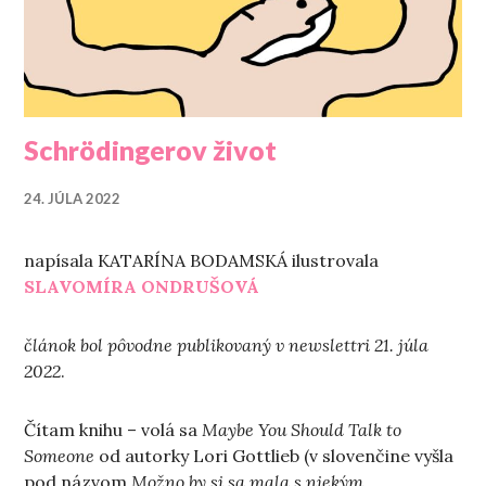
Schrödingerov život
24. JÚLA 2022
napísala KATARÍNA BODAMSKÁ ilustrovala
SLAVOMÍRA ONDRUŠOVÁ
článok bol pôvodne publikovaný v newslettri 21. júla
2022
.
Čítam knihu – volá sa
Maybe You Should Talk to
Someone
od autorky Lori Gottlieb (v slovenčine vyšla
pod názvom
Možno by si sa mala s niekým