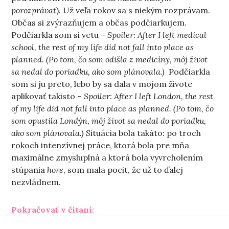
porozprávať
). Už veľa rokov sa s niekým rozprávam.
Občas si zvýrazňujem a občas podčiarkujem.
Podčiarkla som si vetu –
Spoiler: After I left medical
school, the rest of my life did not fall into place as
planned. (Po tom, čo som odišla z medicíny, môj život
sa nedal do poriadku, ako som plánovala.)
Podčiarkla
som si ju preto, lebo by sa dala v mojom živote
aplikovať takisto –
Spoiler: After I left London, the rest
of my life did not fall into place as planned. (Po tom, čo
som opustila Londýn, môj život sa nedal do poriadku,
ako som plánovala.)
Situácia bola takáto: po troch
rokoch intenzívnej práce, ktorá bola pre mňa
maximálne zmysluplná a ktorá bola vyvrcholením
stúpania
hore
, som mala pocit, že už to ďalej
nezvládnem.
„Schrödingerov život“
Pokračovať v čítaní: