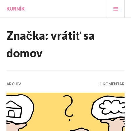
Prejsť
HLA
KURNÍK
na
MEN
obsah
Značka:
vrátiť sa
domov
ARCHÍV
1 KOMENTÁR