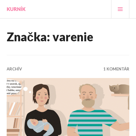
Prejsť
HLA
KURNÍK
na
MEN
obsah
Značka:
varenie
ARCHÍV
1 KOMENTÁR