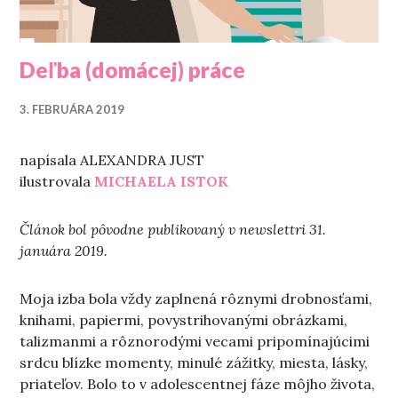
Deľba (domácej) práce
3. FEBRUÁRA 2019
napísala ALEXANDRA JUST
ilustrovala
MICHAELA ISTOK
Článok bol pôvodne publikovaný v newslettri 31.
januára 2019.
Moja izba bola vždy zaplnená rôznymi drobnosťami,
knihami, papiermi, povystrihovanými obrázkami,
talizmanmi a rôznorodými vecami pripomínajúcimi
srdcu blízke momenty, minulé zážitky, miesta, lásky,
priateľov. Bolo to v adolescentnej fáze môjho života,