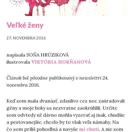
Veľké ženy
27. NOVEMBRA 2016
napísala SOŇA HRÚZIKOVÁ
ilustrovala
VIKTÓRIA HORŇANOVÁ
Článok bol pôvodne publikovaný v newslettri 24.
novembra 2016.
Keď som mala dvanásť, zdanlivo cez noc zaúradovali
gény a moje boky sa nezvratne zaokrúhlili. Určite
som odvtedy už dávno mohla vyzerať aj inak, chudšie
a pestovanejšie, chcelo by to však veľa námahy. Na
čo som príliš pohodlná a navyše
mi chutí
. A nie som