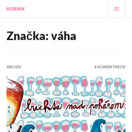
Prejsť
HLA
KURNÍK
na
MEN
obsah
Značka:
váha
ARCHÍV
6 KOMENTÁROV