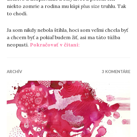
niekto zomrie a rodina mu kúpi
plus size
truhlu. Tak
to chodí.
Ja som nikdy nebola štíhla, hoci som veľmi chcela byť
a chcem byť a pokiaľ budem žiť, asi ma táto túžba
„Buchta nad pohárom v
neopustí.
Pokračovať v čítaní:
ARCHÍV
3 KOMENTÁRE