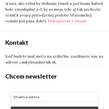
si istá, ako veľmi by dvíhanie činiek a počítanie kalórií
bolo zmysluplné a či by sa moje telo aj tak nechcelo
vrátiť k svojej prirodzenej podobe Věstonickej
„Veľké žen
venuše (od pása dole!).
Pokračovať v čítaní:
Kontakt
Keď budete mať niečo na srdiečku, zastihnete nás na
adrese cauky@naskurnik.sk.
Chcem newsletter