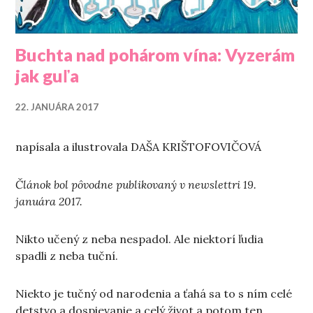
Buchta nad pohárom vína: Vyzerám
jak guľa
22. JANUÁRA 2017
napísala a ilustrovala DAŠA KRIŠTOFOVIČOVÁ
Článok bol pôvodne publikovaný v newslettri 19.
januára 2017.
Nikto učený z neba nespadol. Ale niektorí ľudia
spadli z neba tuční.
Niekto je tučný od narodenia a ťahá sa to s ním celé
detstvo a dospievanie a celý život a potom ten