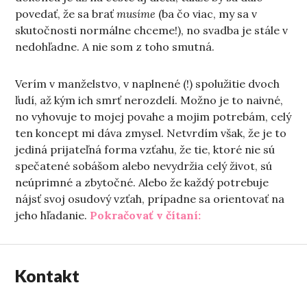
povedať, že sa brať
musíme
(ba čo viac, my sa v
skutočnosti normálne chceme!), no svadba je stále v
nedohľadne. A nie som z toho smutná.
Verím v manželstvo, v naplnené (!) spolužitie dvoch
ľudí, až kým ich smrť nerozdelí. Možno je to naivné,
no vyhovuje to mojej povahe a mojim potrebám, celý
ten koncept mi dáva zmysel. Netvrdím však, že je to
jediná prijateľná forma vzťahu, že tie, ktoré nie sú
spečatené sobášom alebo nevydržia celý život, sú
neúprimné a zbytočné. Alebo že každý potrebuje
nájsť svoj osudový vzťah, prípadne sa orientovať na
„Do roka a do dňa“
jeho hľadanie.
Pokračovať v čítaní:
Kontakt