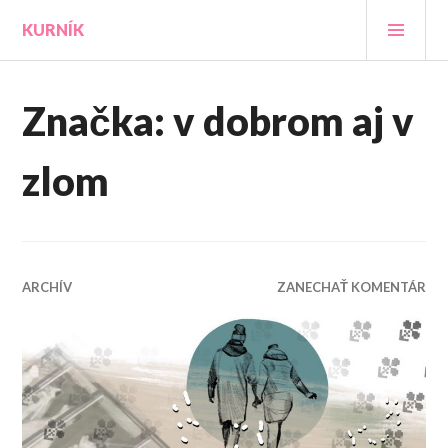
Prejsť
HLA
KURNÍK
na
MEN
obsah
Značka:
v dobrom aj v
zlom
ARCHÍV
ZANECHAŤ KOMENTÁR