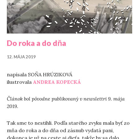
Do roka a do dňa
12. MÁJA 2019
napísala SOŇA HRÚZIKOVÁ
ilustrovala
ANDREA KOPECKÁ
Článok bol pôvodne publikovaný v newslettri 9. mája
2019.
Tak sme to nestihli. Podľa starého zvyku mala byť zo
mňa do roka a do dňa od zásnub vydatá pani,
dokonca je už na ceste aj dieťa, takže by sa dalo