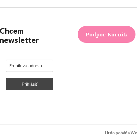
Chcem
Podpor Kurník
newsletter
Prihlásiť
Hrdo poháňa Wo