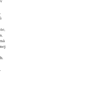
 v
,
ú
te,
a,
 má
 nej
h.
–
 jeseň“