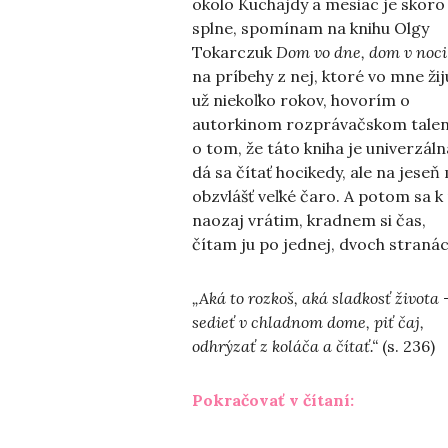
okolo Kuchajdy a mesiac je skoro
splne, spomínam na knihu Olgy
Tokarczuk
Dom vo dne, dom v noci
na príbehy z nej, ktoré vo mne žij
už niekoľko rokov, hovorím o
autorkinom rozprávačskom talen
o tom, že táto kniha je univerzáln
dá sa čítať hocikedy, ale na jeseň
obzvlášť veľké čaro. A potom sa k
naozaj vrátim, kradnem si čas,
čítam ju po jednej, dvoch stranác
„Aká to rozkoš, aká sladkosť života 
sedieť v chladnom dome, piť čaj,
odhrýzať z koláča a čítať.“
(s. 236)
„Ako prežiť
Pokračovať v čítaní: