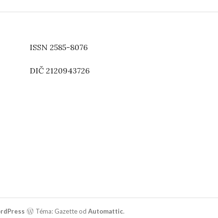
ISSN 2585-8076
DIČ 2120943726
rdPress
Téma: Gazette od
Automattic
.