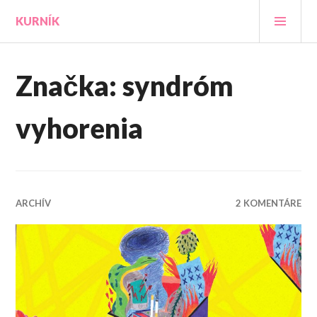
Prejsť
HLA
KURNÍK
na
MEN
obsah
Značka:
syndróm
vyhorenia
ARCHÍV
2 KOMENTÁRE