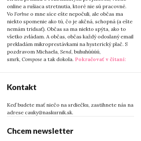
online a rušiaca stretnutia, ktoré nie sú pracovné.
Vo
Forbse
o mne síce ešte nepočuli, ale občas ma
niekto spomenie ako tú, čo je akčná, schopná (a ešte
nemám tridsať). Občas sa ma niekto spýta, ako to
všetko zvládam. A občas, občas každý odoslaný email
prekladám mikroprestávkami na hysterický plač. S
pozdravom Michaela,
Send
, buhuhúúúú,
„Malé
smrk,
Compose
a tak dokola.
Pokračovať v čítaní:
Kontakt
Keď budete mať niečo na srdiečku, zastihnete nás na
adrese cauky@naskurnik.sk.
Chcem newsletter