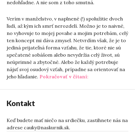
nedohľadne. A nie som z toho smutná.
Verím v manželstvo, v naplnené (!) spolužitie dvoch
ľudí, až kým ich smrť nerozdelí. Možno je to naivné,
no vyhovuje to mojej povahe a mojim potrebám, celý
ten koncept mi dáva zmysel. Netvrdím však, že je to
jediná prijateľná forma vzťahu, že tie, ktoré nie sú
spečatené sobášom alebo nevydržia celý život, sú
neúprimné a zbytočné. Alebo že každý potrebuje
nájsť svoj osudový vzťah, prípadne sa orientovať na
„Do roka a do dňa“
jeho hľadanie.
Pokračovať v čítaní:
Kontakt
Keď budete mať niečo na srdiečku, zastihnete nás na
adrese cauky@naskurnik.sk.