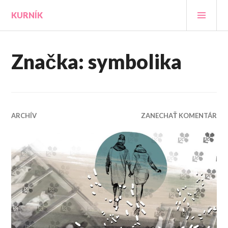
Prejsť
HLA
KURNÍK
na
MEN
obsah
Značka:
symbolika
ARCHÍV
ZANECHAŤ KOMENTÁR