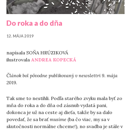
Do roka a do dňa
12. MÁJA 2019
napísala SOŇA HRÚZIKOVÁ
ilustrovala
ANDREA KOPECKÁ
Článok bol pôvodne publikovaný v newslettri 9. mája
2019.
Tak sme to nestihli. Podľa starého zvyku mala byť zo
mňa do roka a do dňa od zásnub vydatá pani,
dokonca je už na ceste aj dieťa, takže by sa dalo
povedať, že sa brať
musíme
(ba čo viac, my sa v
skutočnosti normálne chceme!), no svadba je stále v