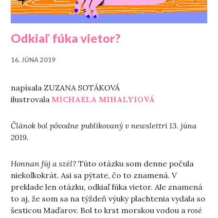
Odkiaľ fúka vietor?
16. JÚNA 2019
napísala ZUZANA SOTÁKOVÁ
ilustrovala
MICHAELA MIHALYIOVÁ
Článok bol pôvodne publikovaný v newslettri 13. júna
2019.
Honnan fúj a szél?
Túto otázku som denne počula
niekoľkokrát. Asi sa pýtate, čo to znamená. V
preklade len otázku, odkiaľ fúka vietor. Ale znamená
to aj, že som sa na týždeň výuky plachtenia vydala so
šesticou Maďarov. Bol to krst morskou vodou a
rosé