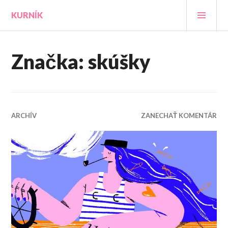
Prejsť
HLA
KURNÍK
na
MEN
obsah
Značka:
skúšky
ARCHÍV
ZANECHAŤ KOMENTÁR