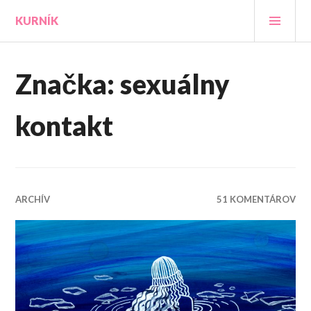
Prejsť
HLA
KURNÍK
na
MEN
obsah
Značka:
sexuálny
kontakt
ARCHÍV
51 KOMENTÁROV