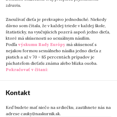
zdraviu.
Zneužívať dieťa je prekvapivo jednoduché. Niekedy
dávno som čítala, že v každej triede v každej škole,
štatisticky, na vyučujúcich pozerá aspoň jedno dieťa,
ktoré má skúsenosti so sexuálnym násilím.
Podľa
výskumu Rady Európy
má skúsenosť s
nejakou formou sexuálneho násilia jedno dieťa z
piatich a až v 70 – 85 percentách prípadov je
páchateľom dieťaťu známa alebo blízka osoba.
„Tento text nie je o otužovaní“
Pokračovať v čítaní:
Kontakt
Keď budete mať niečo na srdiečku, zastihnete nás na
adrese cauky@naskurnik.sk.