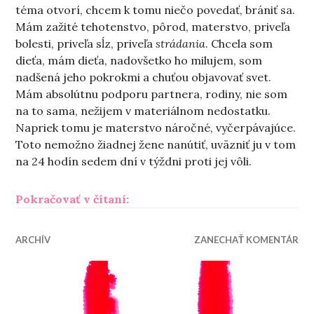
téma otvorí, chcem k tomu niečo povedať, brániť sa.
Mám zažité tehotenstvo, pôrod, materstvo, priveľa
bolesti, priveľa sĺz, priveľa
strádania
. Chcela som
dieťa, mám dieťa, nadovšetko ho milujem, som
nadšená jeho pokrokmi a chuťou objavovať svet.
Mám absolútnu podporu partnera, rodiny, nie som
na to sama, nežijem v materiálnom nedostatku.
Napriek tomu je materstvo náročné, vyčerpávajúce.
Toto nemožno žiadnej žene nanútiť, uväzniť ju v tom
na 24 hodín sedem dní v týždni proti jej vôli.
„O nechcených tehotenstvách“
Pokračovať v čítaní:
ARCHÍV
ZANECHAŤ KOMENTÁR