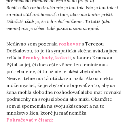
pre niekoho rovnako dôležité si ho prečítať.
Robiť veľké rozhodnutia nie je len tak. Nie je len tak si
za nimi stáť ani hovoriť o tom, ako sme k nim prišli.
Dôležité však je, že ich robiť môžeme. To totiž (ako
vieme) nie je vôbec také jasné a samozrejmé.
Nedávno som pozerala
rozhovor
s Terezou
Dočkalovou, to je tá sympatická slečna uvádzajúca
reláciu
Branky, body, kokoti
, s Janom Krausom.
Pýtal sa jej, či dnes ešte vôbec ten feminizmus
potrebujeme, či to už nie je akési zbytočné.
Neuveritelne ma tá otázka zarazila. Ako si niekto
môže myslieť, že je zbytočné bojovať za to, aby sa
žena mohla slobodne rozhodovať alebo mať rovnaké
podmienky na svoju slobodu ako muži. Okamžite
som si spomenula na svoju skúsenosť a na to
množstvo žien, ktoré ju mať nemôžu.
„Tie veľké rozhodnutia“
Pokračovať v čítaní: