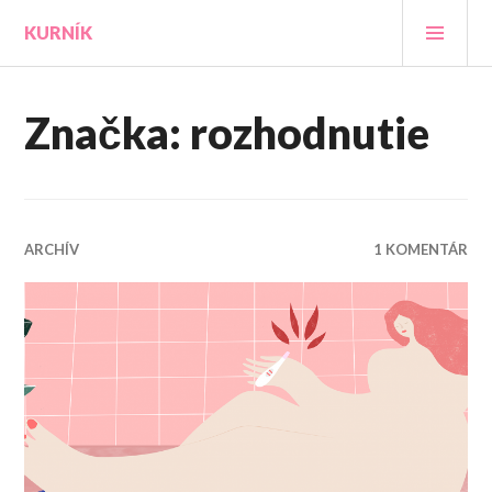
Prejsť
HLA
KURNÍK
na
MEN
obsah
Značka:
rozhodnutie
ARCHÍV
1 KOMENTÁR