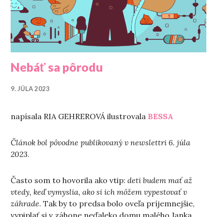
Nebáť sa pôrodu
9. JÚLA 2023
napísala RIA GEHREROVÁ ilustrovala
BESSA
Článok bol pôvodne publikovaný v newslettri 6. júla
202
3.
Často som to hovorila ako vtip:
deti budem mať až
vtedy, keď vymyslia, ako si ich môžem vypestovať v
záhrade
. Tak by to predsa bolo oveľa príjemnejšie,
vypiplať si v záhone neďaleko domu malého Janka