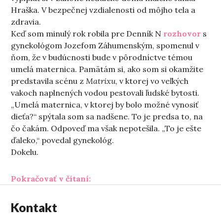
Hraška. V bezpečnej vzdialenosti od môjho tela a
zdravia.
Keď som minulý rok robila pre Denník N
rozhovor
s
gynekológom Jozefom Záhumenským, spomenul v
ňom, že v budúcnosti bude v pôrodníctve témou
umelá maternica. Pamätám si, ako som si okamžite
predstavila scénu z
Matrixu
, v ktorej vo veľkých
vakoch naplnených vodou pestovali ľudské bytosti.
„Umelá maternica, v ktorej by bolo možné vynosiť
dieťa?“ spýtala som sa nadšene. To je predsa to, na
čo čakám. Odpoveď ma však nepotešila. „To je ešte
ďaleko,“ povedal gynekológ.
Dokelu.
„Nebáť sa pôrodu“
Pokračovať v čítaní:
Kontakt