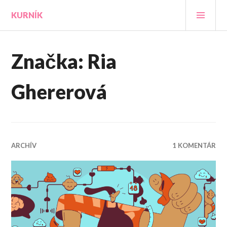
Prejsť
HLA
KURNÍK
na
MEN
obsah
Značka:
Ria
Ghererová
ARCHÍV
1 KOMENTÁR