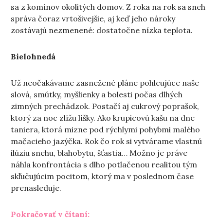
sa z komínov okolitých domov. Z roka na rok sa sneh
správa čoraz vrtošivejšie, aj keď jeho nároky
zostávajú nezmenené: dostatočne nízka teplota.
Bielohnedá
Už neočakávame zasnežené pláne pohlcujúce naše
slová, smútky, myšlienky a bolesti počas dlhých
zimných prechádzok. Postačí aj cukrový poprašok,
ktorý za noc zlížu líšky. Ako krupicovú kašu na dne
taniera, ktorá mizne pod rýchlymi pohybmi malého
mačacieho jazýčka. Rok čo rok si vytvárame vlastnú
ilúziu snehu, blahobytu, šťastia… Možno je práve
náhla konfrontácia s dlho potlačenou realitou tým
skľučujúcim pocitom, ktorý ma v poslednom čase
prenasleduje.
„Nite“
Pokračovať v čítaní: