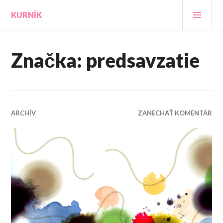
Prejsť
HLA
KURNÍK
na
MEN
obsah
Značka:
predsavzatie
ARCHÍV
ZANECHAŤ KOMENTÁR