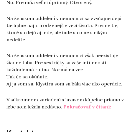
No. Pre mňa veľmi úprimný. Otvorený.
Na ženskom oddelení v nemocnici sa zvyčajne dejú
tie úplne najprirodzenejšie veci života. Presne tie,
ktoré sa dejú aj inde, ale inde sa o ne s nikým
nedelíte.
Na ženskom oddelení v nemocnici však neexistuje
žiadne tabu. Pre sestričky sú vaše intímnosti
každodenná rutina. Normálna vec.
Tak čo sa okúňate.
Aj ja som sa. Klystíru som sa bála viac ako operácie.
V súkromnom zariadení s luxusom kúpeľne priamo v
„Na žen
izbe som ležala nedávno.
Pokračovať v čítaní: