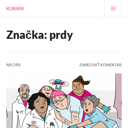
Prejsť
HLA
KURNÍK
na
MEN
obsah
Značka:
prdy
ARCHÍV
ZANECHAŤ KOMENTÁR